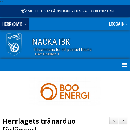
"
"
VILL DU TESTA PÅ INNEBANDY I NACKA IBK? KLICKA HÄR!
HERR (DIV.1)
LOGGA IN
NACKA IBK
Tillsammans för ett positivt Nacka
Herr Division 1
HEM
NYHETER
KALENDER
TRUPPEN
Herrlagets tränarduo
<
>
GÄSTBOK
förlänger!