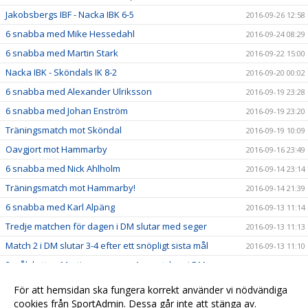
Jakobsbergs IBF - Nacka IBK 6-5
2016-09-26 12:58
6 snabba med Mike Hessedahl
2016-09-24 08:29
6 snabba med Martin Stark
2016-09-22 15:00
Nacka IBK - Sköndals IK 8-2
2016-09-20 00:02
6 snabba med Alexander Ulriksson
2016-09-19 23:28
6 snabba med Johan Enström
2016-09-19 23:20
Träningsmatch mot Sköndal
2016-09-19 10:09
Oavgjort mot Hammarby
2016-09-16 23:49
6 snabba med Nick Ahlholm
2016-09-14 23:14
Träningsmatch mot Hammarby!
2016-09-14 21:39
6 snabba med Karl Alpäng
2016-09-13 11:14
Tredje matchen för dagen i DM slutar med seger
2016-09-13 11:13
Match 2 i DM slutar 3-4 efter ett snöpligt sista mål
2016-09-13 11:10
2 målskytten Martin summerar 1:a matchen i DM
2016-09-13 11:08
Phille stämplar ut från Camp Gimo
2016-09-13 11:06
För att hemsidan ska fungera korrekt använder vi nödvändiga
Lördagens andra halvlek summeras av Wille
cookies från SportAdmin. Dessa går inte att stänga av.
2016-09-13 11:04