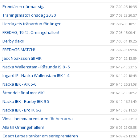
Premiären närmar sig.
2017-09-05 10:35
Träningsmatch onsdag 20:30
2017-08-28 20:57
Herrlagets tränarduo förlänger!
2017-05-30 18:51
FREDAG, 19:45, Ormingehallen!
2017-03-15 00:41
Derby dax!!!!
2017-03-01 19:25
FREDAGS MATCH!
2017-02-03 09:56
Jack Noaksson till AIK
2017-01-22 13:59
Nacka Wallenstam - Råsunda IS 8 - 5
2016-12-13 23:15
Ingarö IF - Nacka Wallenstam IBK 1-4
2016-11-22 18:48
Nacka IBK - AIK 5-6
2016-10-25 21:08
Åttondelsfinal mot AIK!
2016-10-19 20:52
Nacka IBK - Runby IBK 9-5
2016-10-16 21:49
Nacka IBK - Bro IK 6-3
2016-10-02 11:50
Vinst i hemmapremiären för herrarna!
2016-10-01 23:10
Alla till Ormingehallen!
2016-09-29 08:58
Coach Larsas tankar om seriepremiären
2016-09-26 13:02