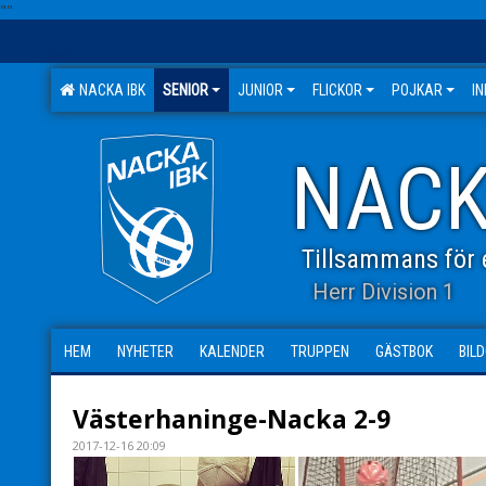
"
"
NACKA IBK
SENIOR
JUNIOR
FLICKOR
POJKAR
I
NACK
Tillsammans för e
Herr Division 1
HEM
NYHETER
KALENDER
TRUPPEN
GÄSTBOK
BIL
Västerhaninge-Nacka 2-9
2017-12-16 20:09