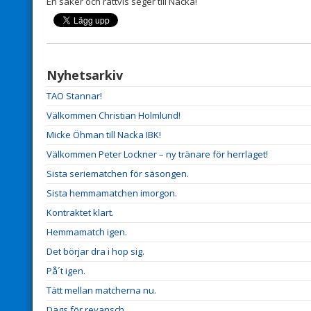
En säker och rättvis seger till Nacka!
Nyhetsarkiv
TAO Stannar!
Välkommen Christian Holmlund!
Micke Öhman till Nacka IBK!
Välkommen Peter Lockner – ny tränare för herrlaget!
Sista seriematchen för säsongen.
Sista hemmamatchen imorgon.
Kontraktet klart.
Hemmamatch igen.
Det börjar dra i hop sig.
På´t igen.
Tätt mellan matcherna nu.
Dags för revansch.