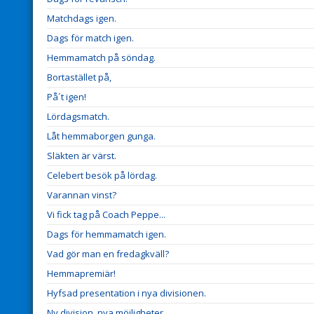
Matchdags igen.
Dags för match igen.
Hemmamatch på söndag.
Bortastället på,
På´t igen!
Lördagsmatch.
Låt hemmaborgen gunga.
Släkten är värst.
Celebert besök på lördag.
Varannan vinst?
Vi fick tag på Coach Peppe...
Dags för hemmamatch igen.
Vad gör man en fredagkväll?
Hemmapremiär!
Hyfsad presentation i nya divisionen.
Ny division, nya möjligheter.