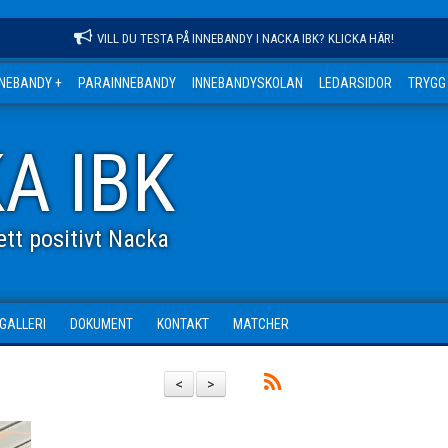
VILL DU TESTA PÅ INNEBANDY I NACKA IBK? KLICKA HÄR!
NNEBANDY +
PARAINNEBANDY
INNEBANDYSKOLAN
LEDARSIDOR
TRYGG
A IBK
tt positivt Nacka
DGALLERI
DOKUMENT
KONTAKT
MATCHER
<
>