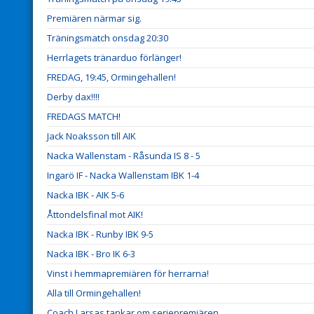
Premiären närmar sig.
Träningsmatch onsdag 20:30
Herrlagets tränarduo förlänger!
FREDAG, 19:45, Ormingehallen!
Derby dax!!!!
FREDAGS MATCH!
Jack Noaksson till AIK
Nacka Wallenstam - Råsunda IS 8 - 5
Ingarö IF - Nacka Wallenstam IBK 1-4
Nacka IBK - AIK 5-6
Åttondelsfinal mot AIK!
Nacka IBK - Runby IBK 9-5
Nacka IBK - Bro IK 6-3
Vinst i hemmapremiären för herrarna!
Alla till Ormingehallen!
Coach Larsas tankar om seriepremiären