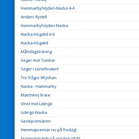
Hammarbyhöjden-Nacka 4-4
Anders Rydell
Hammarbyhöjden-Nacka
Nacka-Högalid 6-6
Nacka-Högalid
Måndagsträning
Seger mot Tumba!
Seger i seriefinalen!
Tre frågor till Johan
Nacka - Hammarby
Matchens lirare
Vinst mot Lidingö
Lidingö-Nacka
Seriepremiären
Hemmapremiär nu på fredag!
Träningsmatch på onsdag 19:45