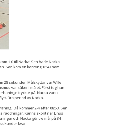
kom 1-0 till Nacka! Sen hade Nacka
en. Sen kom en kontring 16:43 som
om 28 sekunder. Målskyttar var Wille
smus var säker i målet. Först tog han
terhaninge tryckte på. Nacka vann
flytt. Bra period av Nacka.
tvisning. Då kommer 2-4 efter 08:53. Sen
ina räddningar. Känns skönt när Linus
sningar och Nacka gör tre mål på 34
x sekunder kvar.