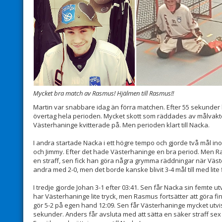
Mycket bra match av Rasmus! Hjälmen till Rasmus!!
Martin var snabbare idag än förra matchen. Efter 55 sekunder 
övertag hela perioden. Mycket skott som räddades av målvakt
Västerhaninge kvitterade på. Men perioden klart till Nacka.
I andra startade Nacka i ett högre tempo och gjorde två mål in
och Jimmy. Efter det hade Västerhaninge en bra period. Men Ra
en straff, sen fick han göra några grymma räddningar när Väs
andra med 2-0, men det borde kanske blivit 3-4 mål till med lite 
I tredje gjorde Johan 3-1 efter 03:41. Sen får Nacka sin femte u
har Västerhaninge lite tryck, men Rasmus fortsätter att göra f
gör 5-2 på egen hand 12:09. Sen får Västerhaninge mycket utvi
sekunder. Anders får avsluta med att sätta en säker straff se