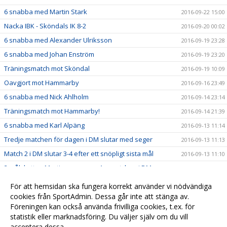
6 snabba med Martin Stark
2016-09-22 15:00
Nacka IBK - Sköndals IK 8-2
2016-09-20 00:02
6 snabba med Alexander Ulriksson
2016-09-19 23:28
6 snabba med Johan Enström
2016-09-19 23:20
Träningsmatch mot Sköndal
2016-09-19 10:09
Oavgjort mot Hammarby
2016-09-16 23:49
6 snabba med Nick Ahlholm
2016-09-14 23:14
Träningsmatch mot Hammarby!
2016-09-14 21:39
6 snabba med Karl Alpäng
2016-09-13 11:14
Tredje matchen för dagen i DM slutar med seger
2016-09-13 11:13
Match 2 i DM slutar 3-4 efter ett snöpligt sista mål
2016-09-13 11:10
2 målskytten Martin summerar 1:a matchen i DM
2016-09-13 11:08
Phille stämplar ut från Camp Gimo
2016-09-13 11:06
För att hemsidan ska fungera korrekt använder vi nödvändiga
cookies från SportAdmin. Dessa går inte att stänga av.
Lördagens andra halvlek summeras av Wille
2016-09-13 11:04
Föreningen kan också använda frivilliga cookies, t.ex. för
Halvtidssnack med Släggan
2016-09-13 11:02
statistik eller marknadsföring. Du väljer själv om du vill
acceptera dessa.