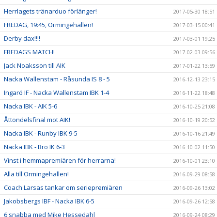
Herrlagets tränarduo förlänger!
2017-05-30 18:51
FREDAG, 19:45, Ormingehallen!
2017-03-15 00:41
Derby dax!!!!
2017-03-01 19:25
FREDAGS MATCH!
2017-02-03 09:56
Jack Noaksson till AIK
2017-01-22 13:59
Nacka Wallenstam - Råsunda IS 8 - 5
2016-12-13 23:15
Ingarö IF - Nacka Wallenstam IBK 1-4
2016-11-22 18:48
Nacka IBK - AIK 5-6
2016-10-25 21:08
Åttondelsfinal mot AIK!
2016-10-19 20:52
Nacka IBK - Runby IBK 9-5
2016-10-16 21:49
Nacka IBK - Bro IK 6-3
2016-10-02 11:50
Vinst i hemmapremiären för herrarna!
2016-10-01 23:10
Alla till Ormingehallen!
2016-09-29 08:58
Coach Larsas tankar om seriepremiären
2016-09-26 13:02
Jakobsbergs IBF - Nacka IBK 6-5
2016-09-26 12:58
6 snabba med Mike Hessedahl
2016-09-24 08:29