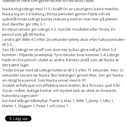
Hjälmen till Patrik som gjorde två mål och två assist i kväll!
Nacka slog Lidingö med 11-5 i kväll!! En av säsongens bästa matcher.
Nacka tog en 2-0 ledning i första perioden genom Patrik och ett
självmål innan Lidingö kunde reducera med en man mer på planen.
Kort därefter gör Ullis 3-1.
En minut senare gör Lidingö 3-2, som blir resultatet efter första. En
period som går till Nacka.
I andra gör Wille 4-2 efter 26 sekunder! Jimmy ökar efter halva perioden
till 5-2.
Sen får Lidingö en straff som dom inte lyckas göra mål på. Men 5-3
kommer i följande powerplay. Fyra minuter kvar kommer 5-4. Lidingö
hade en bra period i slutet av andra. Kändes ändå som att Nacka är
det bättre laget.
Tredje börjar med att Lidingö kvitterar till 5-5 efter 15 sekunder. Men 12
sekunder senare tar Nacka åter ledningen genom Max. Sen gör Nacka
en riktigt bra period. Som Nacka vinner med 6-1!!!
Snabbt anfallsspel och effektiva med skotten. Bra försvars spel från
Oscar i målet, duktiga backar och mycket täck av skott av forwards.
Kanonbra laginsats!!
Kul med många målskyttar: Patrik 2, Max 1, Wille 1, Jimmy 1, Ullis 1,
Martin 1, Släggan 1, Peter 1 och Linus 1.