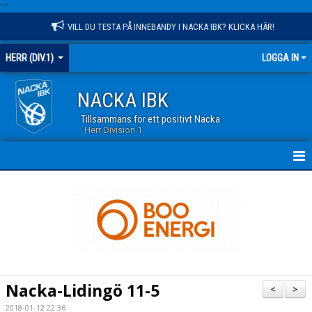
"
"
VILL DU TESTA PÅ INNEBANDY I NACKA IBK? KLICKA HÄR!
HERR (DIV.1)
LOGGA IN
NACKA IBK
Tillsammans för ett positivt Nacka
Herr Division 1
HEM
NYHETER
KALENDER
TRUPPEN
Nacka-Lidingö 11-5
<
>
GÄSTBOK
2018-01-12 22:36