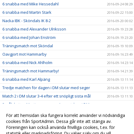
6 snabba med Mike Hessedahl
2016-09-24 08:29
6 snabba med Martin Stark
2016-09-22 15:00
Nacka IBK - Sköndals IK 8-2
2016-09-20 00:02
6 snabba med Alexander Ulriksson
2016-09-19 23:28
6 snabba med Johan Enström
2016-09-19 23:20
Träningsmatch mot Sköndal
2016-09-19 10:09
Oavgjort mot Hammarby
2016-09-16 23:49
6 snabba med Nick Ahlholm
2016-09-14 23:14
Träningsmatch mot Hammarby!
2016-09-14 21:39
6 snabba med Karl Alpäng
2016-09-13 11:14
Tredje matchen för dagen i DM slutar med seger
2016-09-13 11:13
Match 2 i DM slutar 3-4 efter ett snöpligt sista mål
2016-09-13 11:10
2 målskytten Martin summerar 1:a matchen i DM
2016-09-13 11:08
Phille stämplar ut från Camp Gimo
2016-09-13 11:06
För att hemsidan ska fungera korrekt använder vi nödvändiga
Lördagens andra halvlek summeras av Wille
cookies från SportAdmin. Dessa går inte att stänga av.
2016-09-13 11:04
Föreningen kan också använda frivilliga cookies, t.ex. för
Halvtidssnack med Släggan
2016-09-13 11:02
statistik eller marknadsföring. Du väljer själv om du vill