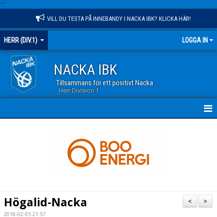
"
"
VILL DU TESTA PÅ INNEBANDY I NACKA IBK? KLICKA HÄR!
HERR (DIV.1)
LOGGA IN
NACKA IBK
Tillsammans för ett positivt Nacka
Herr Division 1
HEM
NYHETER
KALENDER
TRUPPEN
Högalid-Nacka
<
>
GÄSTBOK
2018-02-05 21:57