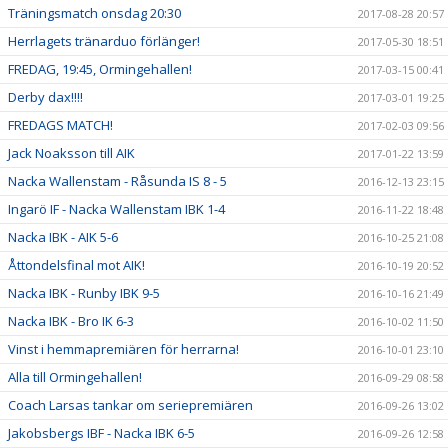
Träningsmatch onsdag 20:30
2017-08-28 20:57
Herrlagets tränarduo förlänger!
2017-05-30 18:51
FREDAG, 19:45, Ormingehallen!
2017-03-15 00:41
Derby dax!!!!
2017-03-01 19:25
FREDAGS MATCH!
2017-02-03 09:56
Jack Noaksson till AIK
2017-01-22 13:59
Nacka Wallenstam - Råsunda IS 8 - 5
2016-12-13 23:15
Ingarö IF - Nacka Wallenstam IBK 1-4
2016-11-22 18:48
Nacka IBK - AIK 5-6
2016-10-25 21:08
Åttondelsfinal mot AIK!
2016-10-19 20:52
Nacka IBK - Runby IBK 9-5
2016-10-16 21:49
Nacka IBK - Bro IK 6-3
2016-10-02 11:50
Vinst i hemmapremiären för herrarna!
2016-10-01 23:10
Alla till Ormingehallen!
2016-09-29 08:58
Coach Larsas tankar om seriepremiären
2016-09-26 13:02
Jakobsbergs IBF - Nacka IBK 6-5
2016-09-26 12:58