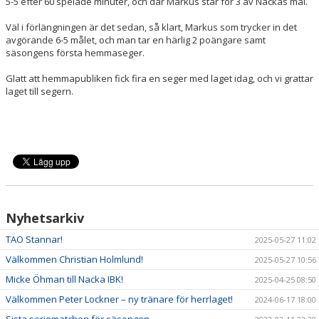
5-5 efter 60 spelade minuter, och där Markus står för 3 av Nackas mål.
Väl i förlängningen är det sedan, så klart, Markus som trycker in det
avgörande 6-5 målet, och man tar en härlig 2 poängare samt
säsongens första hemmaseger.
Glatt att hemmapubliken fick fira en seger med laget idag, och vi grattar
laget till segern.
Nyhetsarkiv
TAO Stannar!
2025-05-27 11:02
Välkommen Christian Holmlund!
2025-05-27 10:56
Micke Öhman till Nacka IBK!
2025-04-25 08:50
Välkommen Peter Lockner – ny tränare för herrlaget!
2024-06-17 18:00