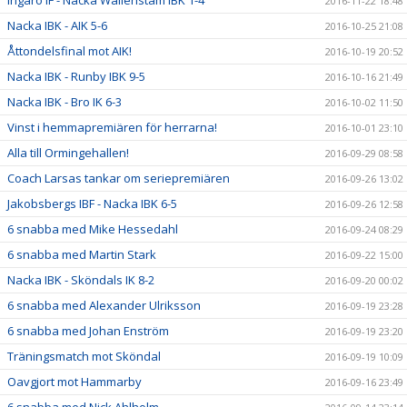
Ingarö IF - Nacka Wallenstam IBK 1-4
2016-11-22 18:48
Nacka IBK - AIK 5-6
2016-10-25 21:08
Åttondelsfinal mot AIK!
2016-10-19 20:52
Nacka IBK - Runby IBK 9-5
2016-10-16 21:49
Nacka IBK - Bro IK 6-3
2016-10-02 11:50
Vinst i hemmapremiären för herrarna!
2016-10-01 23:10
Alla till Ormingehallen!
2016-09-29 08:58
Coach Larsas tankar om seriepremiären
2016-09-26 13:02
Jakobsbergs IBF - Nacka IBK 6-5
2016-09-26 12:58
6 snabba med Mike Hessedahl
2016-09-24 08:29
6 snabba med Martin Stark
2016-09-22 15:00
Nacka IBK - Sköndals IK 8-2
2016-09-20 00:02
6 snabba med Alexander Ulriksson
2016-09-19 23:28
6 snabba med Johan Enström
2016-09-19 23:20
Träningsmatch mot Sköndal
2016-09-19 10:09
Oavgjort mot Hammarby
2016-09-16 23:49