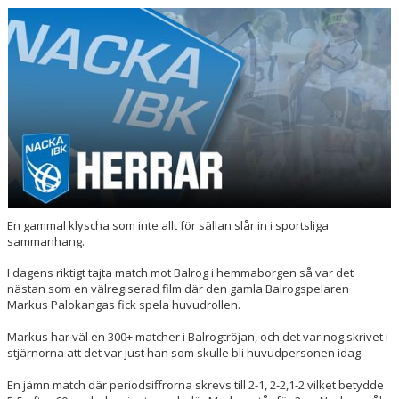
BILDGALLERI
DOKUMENT
KONTAKT
MATCHER
En gammal klyscha som inte allt för sällan slår in i sportsliga
sammanhang.
I dagens riktigt tajta match mot Balrog i hemmaborgen så var det
nästan som en välregiserad film där den gamla Balrogspelaren
Markus Palokangas fick spela huvudrollen.
Markus har väl en 300+ matcher i Balrogtröjan, och det var nog skrivet i
stjärnorna att det var just han som skulle bli huvudpersonen idag.
En jämn match där periodsiffrorna skrevs till 2-1, 2-2,1-2 vilket betydde