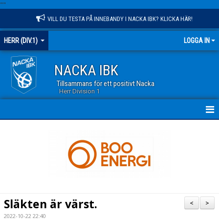
"
"
VILL DU TESTA PÅ INNEBANDY I NACKA IBK? KLICKA HÄR!
HERR (DIV.1)
LOGGA IN
NACKA IBK
Tillsammans för ett positivt Nacka
Herr Division 1
HEM
NYHETER
KALENDER
TRUPPEN
Släkten är värst.
<
>
GÄSTBOK
2022-10-22 22:40