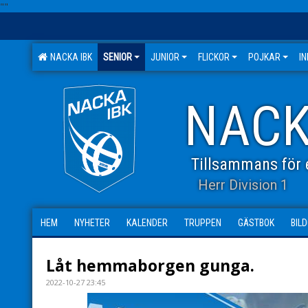
"
"
NACKA IBK
SENIOR
JUNIOR
FLICKOR
POJKAR
I
NACK
Tillsammans för e
Herr Division 1
HEM
NYHETER
KALENDER
TRUPPEN
GÄSTBOK
BIL
Låt hemmaborgen gunga.
2022-10-27 23:45