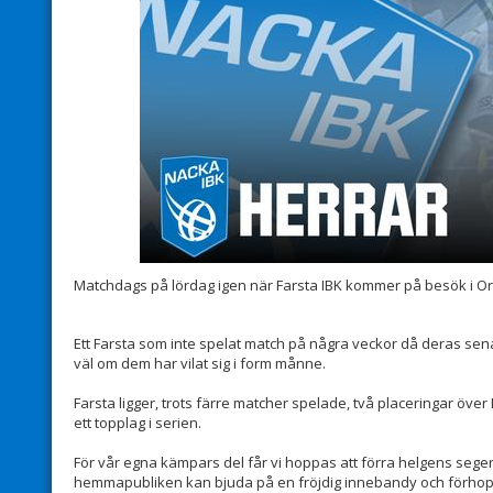
Matchdags på lördag igen när Farsta IBK kommer på besök i O
Ett Farsta som inte spelat match på några veckor då deras sena
väl om dem har vilat sig i form månne.
Farsta ligger, trots färre matcher spelade, två placeringar öve
ett topplag i serien.
För vår egna kämpars del får vi hoppas att förra helgens seger gi
hemmapubliken kan bjuda på en fröjdig innebandy och förhopp