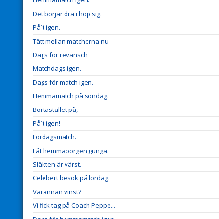
Hemmamatch igen.
Det börjar dra i hop sig.
På´t igen.
Tätt mellan matcherna nu.
Dags för revansch.
Matchdags igen.
Dags för match igen.
Hemmamatch på söndag.
Bortastället på,
På´t igen!
Lördagsmatch.
Låt hemmaborgen gunga.
Släkten är värst.
Celebert besök på lördag.
Varannan vinst?
Vi fick tag på Coach Peppe...