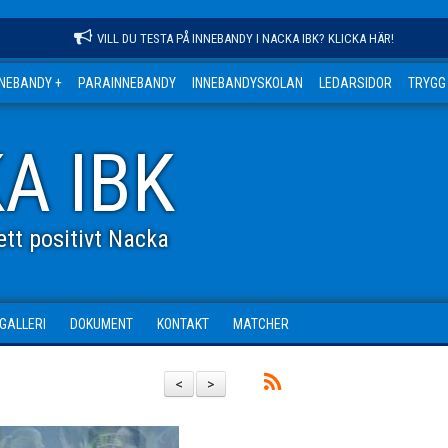
VILL DU TESTA PÅ INNEBANDY I NACKA IBK? KLICKA HÄR!
NNEBANDY +
PARAINNEBANDY
INNEBANDYSKOLAN
LEDARSIDOR
TRYGG
A IBK
tt positivt Nacka
DGALLERI
DOKUMENT
KONTAKT
MATCHER
<
>