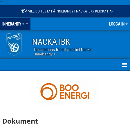
"
"
VILL DU TESTA PÅ INNEBANDY I NACKA IBK? KLICKA HÄR!
INNEBANDY +
LOGGA IN
NACKA IBK
Tillsammans för ett positivt Nacka
Innebandy +
HEM
NYHETER
KALENDER
MATCHER
Dokument
TRUPPEN