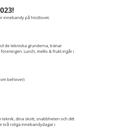
023!
ör innebandy på höstlovet.
ed de tekniska grunderna, tränar
reningen. Lunch, mellis & frukt ingår i
e som behöver)
teknik, dina skott, snabbheten och ditt
ir två roliga innebandydagar i