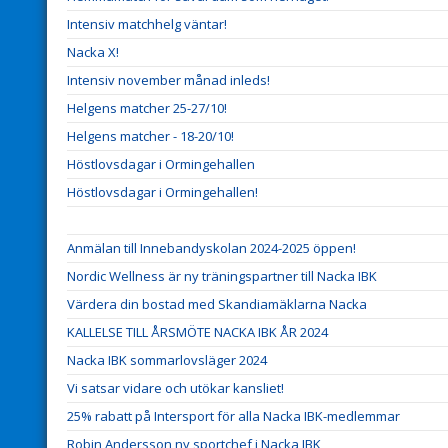
Intensiv matchhelg väntar!
Nacka X!
Intensiv november månad inleds!
Helgens matcher 25-27/10!
Helgens matcher - 18-20/10!
Höstlovsdagar i Ormingehallen
Höstlovsdagar i Ormingehallen!
Anmälan till Innebandyskolan 2024-2025 öppen!
Nordic Wellness är ny träningspartner till Nacka IBK
Värdera din bostad med Skandiamäklarna Nacka
KALLELSE TILL ÅRSMÖTE NACKA IBK ÅR 2024
Nacka IBK sommarlovsläger 2024
Vi satsar vidare och utökar kansliet!
25% rabatt på Intersport för alla Nacka IBK-medlemmar
Robin Andersson ny sportchef i Nacka IBK