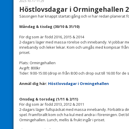
2023-10-17 11:29
Höstlovsdagar i Ormingehallen 2
Säsongen har knappt startat igång och vi har redan planerat f
Måndag & tisdag (30/10 & 31/10)
För dig som är född 2016, 2015 & 2014
2-dagars läger med massa rörelse och innebandy. Vi jobbar m
innebandy och leker lekar. Kom och umgås med kompisar från fö
priset.
Plats: Ormingehallen
Avgift: 800kr
Tider: 9:00-15:00 (drop in från 8:00 och drop out till 16:00 för d
Anmäl dig här:
Höstlovsdagar i Ormingehallen
Onsdag & torsdag (1/11 & 2/11)
För dig som är född 2013, 2012 & 2011
2-dagars läger fullspäckat med massa innebandy. Förbättra din 
spel. Framförallt kom och ha kul med andra i föreningen. Det bl
Ormingehallen. Lunch, mellis & frukt ingår i priset.