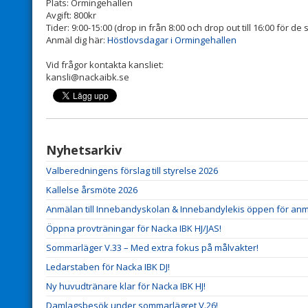
Plats: Ormingehallen
Avgift: 800kr
Tider: 9:00-15:00 (drop in från 8:00 och drop out till 16:00 för d
Anmäl dig här:
Höstlovsdagar i Ormingehallen
Vid frågor kontakta kansliet:
kansli@nackaibk.se
Nyhetsarkiv
Valberedningens förslag till styrelse 2026
Kallelse årsmöte 2026
Anmälan till Innebandyskolan & Innebandylekis öppen för anm
Öppna provträningar för Nacka IBK HJ/JAS!
Sommarläger V.33 – Med extra fokus på målvakter!
Ledarstaben för Nacka IBK DJ!
Ny huvudtränare klar för Nacka IBK HJ!
Damlagsbesök under sommarlägret V.26!