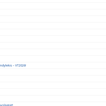
ndylekis – VT2026!
vslägret!