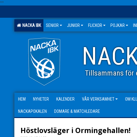
"
"
NACKA IBK
SENIOR
JUNIOR
FLICKOR
POJKAR
I
NACK
Tillsammans för e
HEM
NYHETER
KALENDER
VÅR VERKSAMHET
OM KL
NACKAPOKALEN
DOMARE & MATCHLEDARE
Höstlovsläger i Ormingehallen!