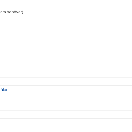
e som behöver)
älan!