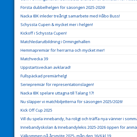
Första dubbelhelgen för säsongen 2025-2026!
Nacka IBK inleder treårigt samarbete med Håbo Buss!
Schyssta Cupen & mycket mer i helgen!
Kickoff i Schyssta Cupen!
Matchledarutbildning i Ormingehallen
Hemmapremiär för herrarna och mycket mer!
Matchvecka 39
Uppstartsveckan avklarad!
Fullspäckad premiärhelg!
Seriepremiär för representationslagen!
Nacka IBK spelare uttagna till Talang 17!
Nu släpper vi matchbiljetterna för säsongen 2025/2026!
Kick Off Cup 2025
Vill du spela innebandy, ha roligt och träffa nya vänner i somm
Innebandyskolan & Innebandylekis 2025-2026 öppen för anmä
Välkommen på årsmöte 2025- mån den 16/6 kl 19