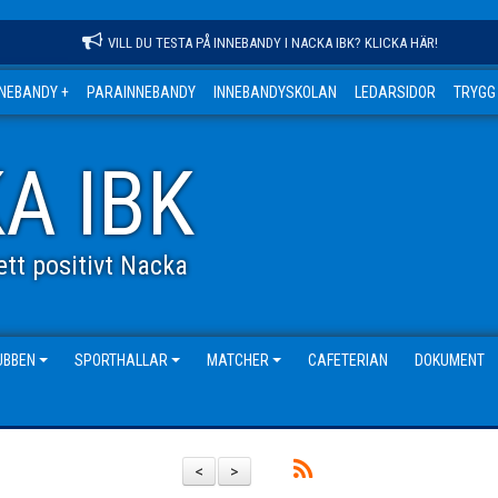
VILL DU TESTA PÅ INNEBANDY I NACKA IBK? KLICKA HÄR!
NNEBANDY +
PARAINNEBANDY
INNEBANDYSKOLAN
LEDARSIDOR
TRYGG
A IBK
tt positivt Nacka
UBBEN
SPORTHALLAR
MATCHER
CAFETERIAN
DOKUMENT
<
>