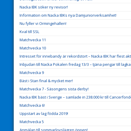
Nacka IBK söker ny revisor!
Information om Nacka IBKs nya Damjuniorverksamhet!
Nu fyller vi Ormingehallen!
Kval till SSL
Matchvecka 11
Matchvecka 10
Intresset för innebandy är rekordstort – Nacka IBK har flest ak
Inbjudan till Nacka Pokalen fredag 13/3 – tjäna pengar till lagk
Matchvecka 9
Bäst i Stan final & mycket mer!
Matchvecka 7 - Säsongens sista derby!
Nacka IBK bäst i Sverige – samlade in 238.000 kr till Cancerfond
Matchvecka 6!
Uppstart av lag födda 2019!
Matchvecka 5
Anmälan till sommarlovslägren öppen!