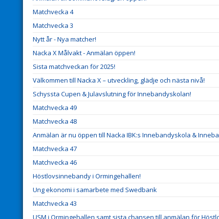
Matchvecka 4
Matchvecka 3
Nytt år - Nya matcher!
Nacka X Målvakt - Anmälan öppen!
Sista matchveckan för 2025!
Välkommen till Nacka X – utveckling, glädje och nästa nivå!
Schyssta Cupen & Julavslutning för Innebandyskolan!
Matchvecka 49
Matchvecka 48
Anmälan är nu öppen till Nacka IBK:s Innebandyskola & Inneba
Matchvecka 47
Matchvecka 46
Höstlovsinnebandy i Ormingehallen!
Ung ekonomi i samarbete med Swedbank
Matchvecka 43
USM i Ormingehallen samt sista chansen till anmälan för Höstlo