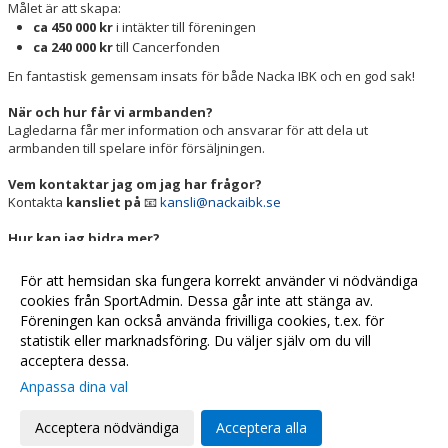
Målet är att skapa:
ca 450 000 kr
i intäkter till föreningen
ca 240 000 kr
till Cancerfonden
En fantastisk gemensam insats för både Nacka IBK och en god sak!
När och hur får vi armbanden?
Lagledarna får mer information och ansvarar för att dela ut
armbanden till spelare inför försäljningen.
Vem kontaktar jag om jag har frågor?
Kontakta
kansliet på
📧
kansli@nackaibk.se
Hur kan jag bidra mer?
Utöver försäljningsinsatserna kan du bidra genom att:
Engagera dig som ledare, tränare eller funktionär
För att hemsidan ska fungera korrekt använder vi nödvändiga
Hjälpa till vid matcher och evenemang
cookies från SportAdmin. Dessa går inte att stänga av.
Tipsa företag som vill sponsra Nacka IBK
Föreningen kan också använda frivilliga cookies, t.ex. för
statistik eller marknadsföring. Du väljer själv om du vill
acceptera dessa.
Anpassa dina val
Cookie-
Gå till
inställningar
Webbversion
Acceptera nödvändiga
Acceptera alla