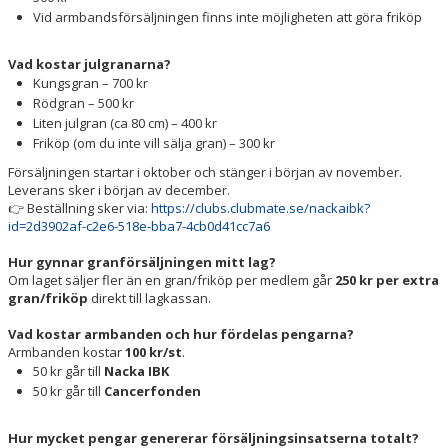
Vid armbandsförsäljningen finns inte möjligheten att göra friköp
Vad kostar julgranarna?
Kungsgran – 700 kr
Rödgran – 500 kr
Liten julgran (ca 80 cm) – 400 kr
Friköp (om du inte vill sälja gran) – 300 kr
Försäljningen startar i oktober och stänger i början av november.
Leverans sker i början av december.
👉 Beställning sker via:
https://clubs.clubmate.se/nackaibk?
id=2d3902af-c2e6-518e-bba7-4cb0d41cc7a6
Hur gynnar granförsäljningen mitt lag?
Om laget säljer fler än en gran/friköp per medlem går
250 kr per extra
gran/friköp
direkt till lagkassan.
Vad kostar armbanden och hur fördelas pengarna?
Armbanden kostar
100 kr/st
.
50 kr går till
Nacka IBK
50 kr går till
Cancerfonden
Hur mycket pengar genererar försäljningsinsatserna totalt?