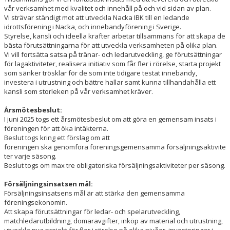
vår verksamhet med kvalitet och innehåll på och vid sidan av plan.
Vi strävar ständigt mot att utveckla Nacka IBK till en ledande
STYRELSEN
idrottsförening i Nacka, och innebandyförening i Sverige.
Styrelse, kansli och ideella krafter arbetar tillsammans för att skapa de
ÅRSMÖTE
bästa förutsättningarna för att utveckla verksamheten på olika plan.
Vi vill fortsätta satsa på tränar- och ledarutveckling, ge förutsättningar
ÅRSMÖTESHANDLINGAR
för lagaktiviteter, realisera initiativ som får fler i rörelse, starta projekt
som sänker trösklar för de som inte tidigare testat innebandy,
investera i utrustning och bättre hallar samt kunna tillhandahålla ett
AVGIFTER
kansli som storleken på vår verksamhet kräver.
KONTAKT
Årsmötesbeslut:
I juni 2025 togs ett årsmötesbeslut om att göra en gemensam insats i
föreningen för att öka intäkterna.
FÖRSÄLJNINGSINSATSER
Beslut togs kring ett förslag om att
föreningen ska genomföra föreningsgemensamma försäljningsaktivite
SPORTHALLAR
ter varje säsong.
Beslut togs om max tre obligatoriska försäljningsaktiviteter per säsong.
MATCHER
Försäljningsinsatsen mål:
Försäljningsinsatsens mål är att stärka den gemensamma
CAFETERIAN
föreningsekonomin.
Att skapa förutsättningar för ledar- och spelarutveckling,
DOKUMENT
matchledarutbildning, domaravgifter, inköp av material och utrustning,