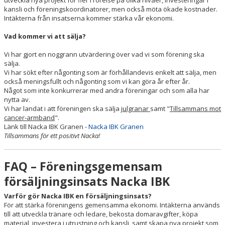
utveckla nya projekt för fler i rörelse på olika nivåer, investeringar i
kansli och föreningskoordinatorer, men också möta ökade kostnader.
NACKA X
Intäkterna från insatserna kommer stärka vår ekonomi.
KLUBBSHOPEN
Vad kommer vi att sälja?
INNEBANDY PLAY
Vi har gjort en noggrann utvärdering över vad vi som förening ska
sälja.
Vi har sökt efter någonting som är förhållandevis enkelt att sälja, men
NACKAPOKALEN
också meningsfullt och någonting som vi kan göra år efter år.
Något som inte konkurrerar med andra föreningar och som alla har
DOMARE & MATCHLEDARE
nytta av.
Vi har landat i att föreningen ska sälja
julgranar
samt "
Tillsammans mot
cancer-armband
".
Länk till Nacka IBK Granen -
Nacka IBK Granen
Tillsammans för ett positivt Nacka!
FAQ – Föreningsgemensam
försäljningsinsats Nacka IBK
Varför gör Nacka IBK en försäljningsinsats?
För att stärka föreningens gemensamma ekonomi. Intäkterna används
till att utveckla tränare och ledare, bekosta domaravgifter, köpa
material, investera i utrustning och kansli, samt skapa nya projekt som