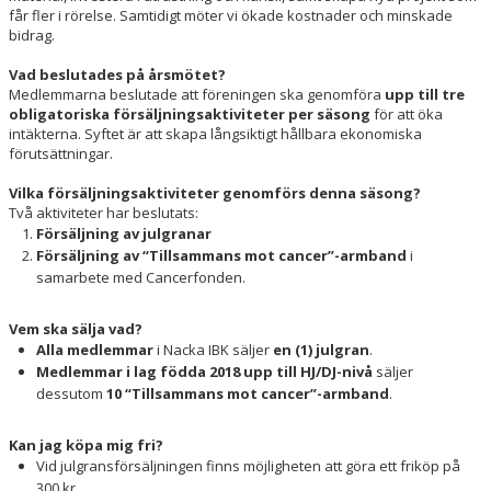
får fler i rörelse. Samtidigt möter vi ökade kostnader och minskade
bidrag.
Vad beslutades på årsmötet?
Medlemmarna beslutade att föreningen ska genomföra
upp till tre
obligatoriska försäljningsaktiviteter per säsong
för att öka
intäkterna. Syftet är att skapa långsiktigt hållbara ekonomiska
förutsättningar.
Vilka försäljningsaktiviteter genomförs denna säsong?
Två aktiviteter har beslutats:
Försäljning av julgranar
Försäljning av “Tillsammans mot cancer”-armband
i
samarbete med Cancerfonden.
Vem ska sälja vad?
Alla medlemmar
i Nacka IBK säljer
en (1) julgran
.
Medlemmar i lag födda 2018 upp till HJ/DJ-nivå
säljer
dessutom
10 “Tillsammans mot cancer”-armband
.
Kan jag köpa mig fri?
Vid julgransförsäljningen finns möjligheten att göra ett friköp på
300 kr