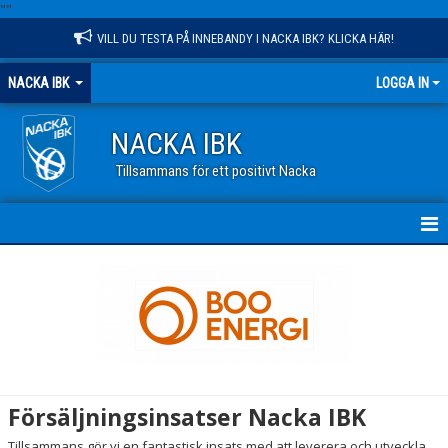
"
"
VILL DU TESTA PÅ INNEBANDY I NACKA IBK? KLICKA HÄR!
NACKA IBK
LOGGA IN
NACKA IBK
Tillsammans för ett positivt Nacka
HEM
NYHETER
KALENDER
VÅR VERKSAMHET
Försäljningsinsatser Nacka IBK
OM KLUBBEN
Tillsammans gör vi en fantastisk insats med att leverera och utveckla