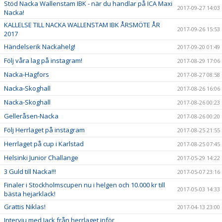
Stöd Nacka Wallenstam IBK - när du handlar på ICA Maxi
2017-09-27 14:03
Nacka!
KALLELSE TILL NACKA WALLENSTAM IBK ÅRSMÖTE ÅR
2017-09-26 15:53
2017
Händelserik Nackahelg!
2017-09-20 01:49
Följ våra lag på instagram!
2017-08-29 17:06
Nacka-Hagfors
2017-08-27 08:58
Nacka-Skoghall
2017-08-26 16:06
Nacka-Skoghall
2017-08-26 00:23
Gelleråsen-Nacka
2017-08-26 00:20
Följ Herrlaget på instagram
2017-08-25 21:55
Herrlaget på cup i Karlstad
2017-08-25 07:45
Helsinki Junior Challange
2017-05-29 14:22
3 Guld till Nacka!!!
2017-05-07 23:16
Finaler i Stockholmscupen nu i helgen och 10.000 kr till
2017-05-03 14:33
bästa hejarklack!
Grattis Niklas!
2017-04-13 23:00
Intervju med Jack från herrlaget inför