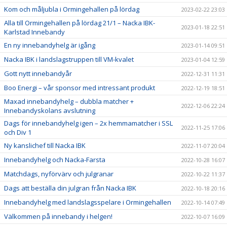
Kom och måljubla i Ormingehallen på lördag
2023-02-22 23:03
Alla till Ormingehallen på lördag 21/1 – Nacka IBK-
2023-01-18 22:51
Karlstad Innebandy
En ny innebandyhelg är igång
2023-01-14 09:51
Nacka IBK i landslagstruppen till VM-kvalet
2023-01-04 12:59
Gott nytt innebandyår
2022-12-31 11:31
Boo Energi – vår sponsor med intressant produkt
2022-12-19 18:51
Maxad innebandyhelg – dubbla matcher +
2022-12-06 22:24
Innebandyskolans avslutning
Dags för innebandyhelg igen – 2x hemmamatcher i SSL
2022-11-25 17:06
och Div 1
Ny kanslichef till Nacka IBK
2022-11-07 20:04
Innebandyhelg och Nacka-Farsta
2022-10-28 16:07
Matchdags, nyförvärv och julgranar
2022-10-22 11:37
Dags att beställa din julgran från Nacka IBK
2022-10-18 20:16
Innebandyhelg med landslagsspelare i Ormingehallen
2022-10-14 07:49
Välkommen på innebandy i helgen!
2022-10-07 16:09