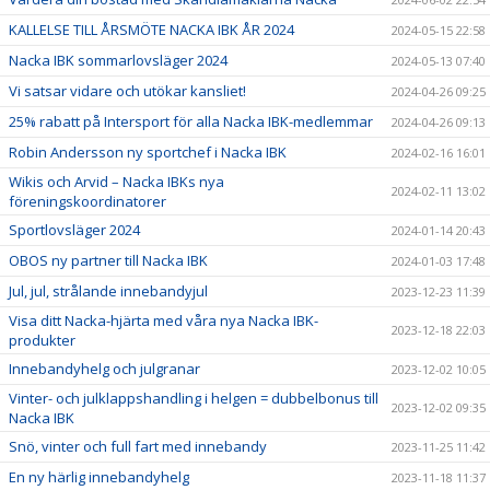
KALLELSE TILL ÅRSMÖTE NACKA IBK ÅR 2024
2024-05-15 22:58
Nacka IBK sommarlovsläger 2024
2024-05-13 07:40
Vi satsar vidare och utökar kansliet!
2024-04-26 09:25
25% rabatt på Intersport för alla Nacka IBK-medlemmar
2024-04-26 09:13
Robin Andersson ny sportchef i Nacka IBK
2024-02-16 16:01
Wikis och Arvid – Nacka IBKs nya
2024-02-11 13:02
föreningskoordinatorer
Sportlovsläger 2024
2024-01-14 20:43
OBOS ny partner till Nacka IBK
2024-01-03 17:48
Jul, jul, strålande innebandyjul
2023-12-23 11:39
Visa ditt Nacka-hjärta med våra nya Nacka IBK-
2023-12-18 22:03
produkter
Innebandyhelg och julgranar
2023-12-02 10:05
Vinter- och julklappshandling i helgen = dubbelbonus till
2023-12-02 09:35
Nacka IBK
Snö, vinter och full fart med innebandy
2023-11-25 11:42
En ny härlig innebandyhelg
2023-11-18 11:37