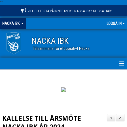
"
"
VILL DU TESTA PÅ INNEBANDY I NACKA IBK? KLICKA HÄR!
NACKA IBK
LOGGA IN
NACKA IBK
Tillsammans för ett positivt Nacka
HEM
NYHETER
KALENDER
VÅR VERKSAMHET
KALLELSE TILL ÅRSMÖTE
<
>
OM KLUBBEN
NACKA IBK ÅR 2024