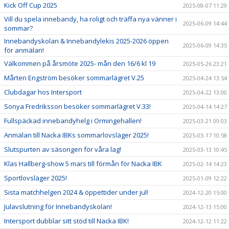
Kick Off Cup 2025
2025-08-07 11:29
Vill du spela innebandy, ha roligt och träffa nya vänner i
2025-06-09 14:44
sommar?
Innebandyskolan & Innebandylekis 2025-2026 öppen
2025-06-09 14:35
för anmälan!
Välkommen på årsmöte 2025- mån den 16/6 kl 19
2025-05-26 23:21
Mårten Engström besöker sommarlägret V.25
2025-04-24 13:54
Clubdagar hos Intersport
2025-04-22 13:00
Sonya Fredriksson besöker sommarlägret V.33!
2025-04-14 14:27
Fullspäckad innebandyhelg i Ormingehallen!
2025-03-21 09:03
Anmälan till Nacka IBKs sommarlovsläger 2025!
2025-03-17 10:58
Slutspurten av säsongen för våra lag!
2025-03-13 10:45
Klas Hallberg-show 5 mars till förmån för Nacka IBK
2025-02-14 14:23
Sportlovsläger 2025!
2025-01-09 12:22
Sista matchhelgen 2024 & öppettider under jul!
2024-12-20 15:00
Julavslutning för Innebandyskolan!
2024-12-13 15:00
Intersport dubblar sitt stöd till Nacka IBK!
2024-12-12 11:22