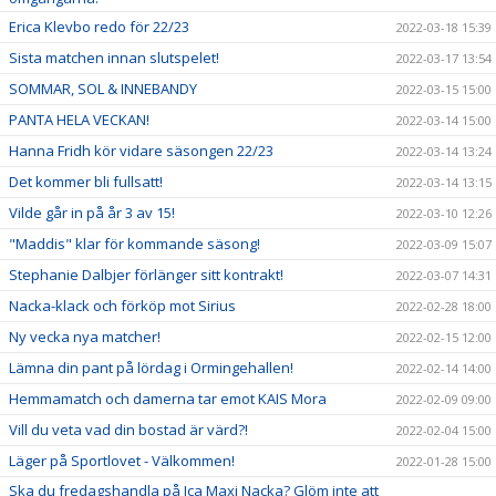
Erica Klevbo redo för 22/23
2022-03-18 15:39
Sista matchen innan slutspelet!
2022-03-17 13:54
SOMMAR, SOL & INNEBANDY
2022-03-15 15:00
PANTA HELA VECKAN!
2022-03-14 15:00
Hanna Fridh kör vidare säsongen 22/23
2022-03-14 13:24
Det kommer bli fullsatt!
2022-03-14 13:15
Vilde går in på år 3 av 15!
2022-03-10 12:26
"Maddis" klar för kommande säsong!
2022-03-09 15:07
Stephanie Dalbjer förlänger sitt kontrakt!
2022-03-07 14:31
Nacka-klack och förköp mot Sirius
2022-02-28 18:00
Ny vecka nya matcher!
2022-02-15 12:00
Lämna din pant på lördag i Ormingehallen!
2022-02-14 14:00
Hemmamatch och damerna tar emot KAIS Mora
2022-02-09 09:00
Vill du veta vad din bostad är värd?!
2022-02-04 15:00
Läger på Sportlovet - Välkommen!
2022-01-28 15:00
Ska du fredagshandla på Ica Maxi Nacka? Glöm inte att