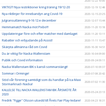
2020-12-22 10:00
VIKTIGT! Nya restriktioner kring träning 19/12-20
2020-12-19 12:48
Nya riktlinjer för innebandyn ang Covid-19
2020-12-15 23:25
Julgransutlämning 9-16 12:e december
2020-12-07 15:44
Hemmamatch Nacka mot Pixbo!!!
2020-11-20 13:18
Uppdateringar före och efter matcher med damlaget
2020-11-20 13:11
Rabatter och erbjudande på Assist!
2020-11-11 15:47
Skärpta allmänna råd om Covid
2020-10-30 14:51
Du är viktig för Nacka Wallenstam
2020-10-04 09:00
Publik och Covid information
2020-09-24 09:11
Nacka Wallenstam IBK:s kansli sommarstängt!
2020-07-10 09:37
Sommar i Orminge!
2020-07-08 20:42
Stöd vår förening samtidigt som du handlar på Ica Maxi
2020-07-02 11:30
Stormarknad i Nacka!
KALLELSE TILL NACKA WALLENSTAM IBK ÅRSMÖTE ÅR
2020-05-24 23:13
2020
Fredrik "Figge" Olsson utsedd till Årets Fair Play-ledare!
2020-04-23 18:31