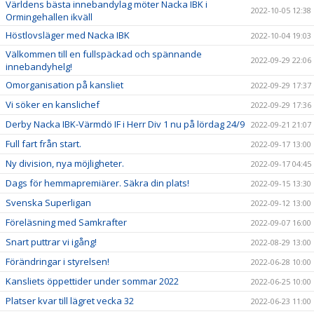
Världens bästa innebandylag möter Nacka IBK i
2022-10-05 12:38
Ormingehallen ikväll
Höstlovsläger med Nacka IBK
2022-10-04 19:03
Välkommen till en fullspäckad och spännande
2022-09-29 22:06
innebandyhelg!
Omorganisation på kansliet
2022-09-29 17:37
Vi söker en kanslichef
2022-09-29 17:36
Derby Nacka IBK-Värmdö IF i Herr Div 1 nu på lördag 24/9
2022-09-21 21:07
Full fart från start.
2022-09-17 13:00
Ny division, nya möjligheter.
2022-09-17 04:45
Dags för hemmapremiärer. Säkra din plats!
2022-09-15 13:30
Svenska Superligan
2022-09-12 13:00
Föreläsning med Samkrafter
2022-09-07 16:00
Snart puttrar vi igång!
2022-08-29 13:00
Förändringar i styrelsen!
2022-06-28 10:00
Kansliets öppettider under sommar 2022
2022-06-25 10:00
Platser kvar till lägret vecka 32
2022-06-23 11:00