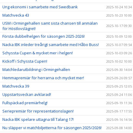
Ung ekonomi i samarbete med Swedbank
2025-10-24 10:34
Matchvecka 43
2025-10-23 10:00
USM i Ormingehallen samt sista chansen till anmälan
2025-10-17 09:30
för Höstlovslägret!
Första dubbelhelgen för säsongen 2025-2026!
2025-10-09 12:00
Nacka IBK inleder treårigt samarbete med Håbo Buss!
2025-10-07 09:54
Schyssta Cupen & mycket mer i helgen!
2025-10-03 09:26
Kickoff i Schyssta Cupen!
2025-10-02 10:00
Matchledarutbildning i Ormingehallen
2025-09-30 14:04
Hemmapremiär för herrarna och mycket mer!
2025-09-26 09:57
Matchvecka 39
2025-09-25 12:05
Uppstartsveckan avklarad!
2025-09-24 11:06
Fullspäckad premiärhelg!
2025-09-19 11:36
Seriepremiär för representationslagen!
2025-09-17 17:55
Nacka IBK spelare uttagna till Talang 17!
2025-09-16 14:56
Nu släpper vi matchbiljetterna för säsongen 2025/2026!
2025-09-08 14:00