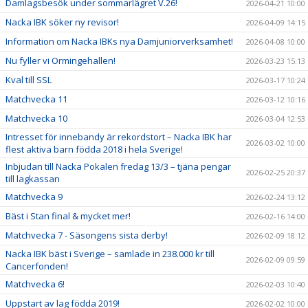
Damlagsbesök under sommarlägret V.26!
2026-04-21 10:00
Nacka IBK söker ny revisor!
2026-04-09 14:15
Information om Nacka IBKs nya Damjuniorverksamhet!
2026-04-08 10:00
Nu fyller vi Ormingehallen!
2026-03-23 15:13
Kval till SSL
2026-03-17 10:24
Matchvecka 11
2026-03-12 10:16
Matchvecka 10
2026-03-04 12:53
Intresset för innebandy är rekordstort – Nacka IBK har
2026-03-02 10:00
flest aktiva barn födda 2018 i hela Sverige!
Inbjudan till Nacka Pokalen fredag 13/3 – tjäna pengar
2026-02-25 20:37
till lagkassan
Matchvecka 9
2026-02-24 13:12
Bäst i Stan final & mycket mer!
2026-02-16 14:00
Matchvecka 7 - Säsongens sista derby!
2026-02-09 18:12
Nacka IBK bäst i Sverige – samlade in 238.000 kr till
2026-02-09 09:59
Cancerfonden!
Matchvecka 6!
2026-02-03 10:40
Uppstart av lag födda 2019!
2026-02-02 10:00