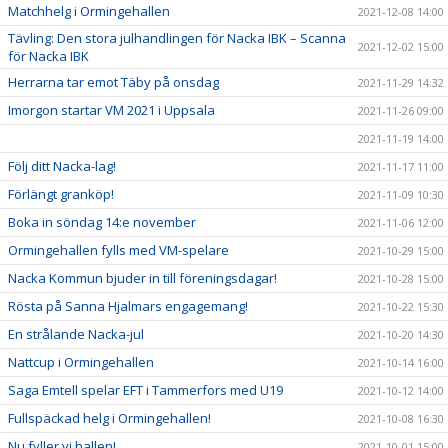
Matchhelg i Ormingehallen
2021-12-08 14:00
Tävling: Den stora julhandlingen för Nacka IBK – Scanna
2021-12-02 15:00
för Nacka IBK
Herrarna tar emot Täby på onsdag
2021-11-29 14:32
Imorgon startar VM 2021 i Uppsala
2021-11-26 09:00
2021-11-19 14:00
Följ ditt Nacka-lag!
2021-11-17 11:00
Förlängt granköp!
2021-11-09 10:30
Boka in söndag 14:e november
2021-11-06 12:00
Ormingehallen fylls med VM-spelare
2021-10-29 15:00
Nacka Kommun bjuder in till föreningsdagar!
2021-10-28 15:00
Rösta på Sanna Hjalmars engagemang!
2021-10-22 15:30
En strålande Nacka-jul
2021-10-20 14:30
Nattcup i Ormingehallen
2021-10-14 16:00
Saga Emtell spelar EFT i Tammerfors med U19
2021-10-12 14:00
Fullspäckad helg i Ormingehallen!
2021-10-08 16:30
Nu fyller vi hallen!
2021-10-01 15:00