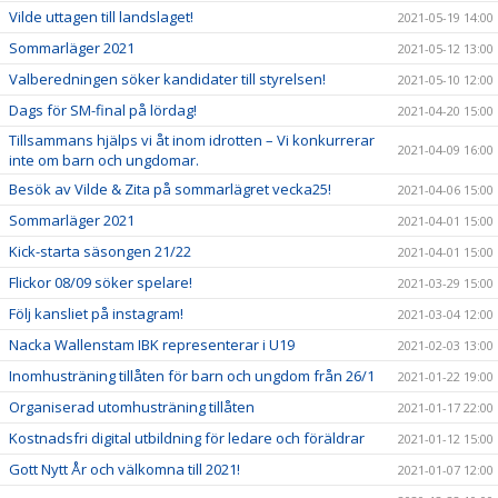
Vilde uttagen till landslaget!
2021-05-19 14:00
Sommarläger 2021
2021-05-12 13:00
Valberedningen söker kandidater till styrelsen!
2021-05-10 12:00
Dags för SM-final på lördag!
2021-04-20 15:00
Tillsammans hjälps vi åt inom idrotten – Vi konkurrerar
2021-04-09 16:00
inte om barn och ungdomar.
Besök av Vilde & Zita på sommarlägret vecka25!
2021-04-06 15:00
Sommarläger 2021
2021-04-01 15:00
Kick-starta säsongen 21/22
2021-04-01 15:00
Flickor 08/09 söker spelare!
2021-03-29 15:00
Följ kansliet på instagram!
2021-03-04 12:00
Nacka Wallenstam IBK representerar i U19
2021-02-03 13:00
Inomhusträning tillåten för barn och ungdom från 26/1
2021-01-22 19:00
Organiserad utomhusträning tillåten
2021-01-17 22:00
Kostnadsfri digital utbildning för ledare och föräldrar
2021-01-12 15:00
Gott Nytt År och välkomna till 2021!
2021-01-07 12:00