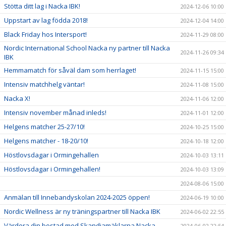
Stötta ditt lag i Nacka IBK!
2024-12-06 10:00
Uppstart av lag födda 2018!
2024-12-04 14:00
Black Friday hos Intersport!
2024-11-29 08:00
Nordic International School Nacka ny partner till Nacka
2024-11-26 09:34
IBK
Hemmamatch för såväl dam som herrlaget!
2024-11-15 15:00
Intensiv matchhelg väntar!
2024-11-08 15:00
Nacka X!
2024-11-06 12:00
Intensiv november månad inleds!
2024-11-01 12:00
Helgens matcher 25-27/10!
2024-10-25 15:00
Helgens matcher - 18-20/10!
2024-10-18 12:00
Höstlovsdagar i Ormingehallen
2024-10-03 13:11
Höstlovsdagar i Ormingehallen!
2024-10-03 13:09
2024-08-06 15:00
Anmälan till Innebandyskolan 2024-2025 öppen!
2024-06-19 10:00
Nordic Wellness är ny träningspartner till Nacka IBK
2024-06-02 22:55
Värdera din bostad med Skandiamäklarna Nacka
2024-06-02 22:54