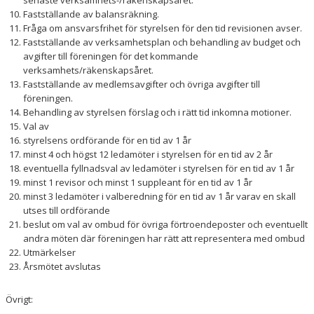
senaste verksamhets-/räkenskapsåret.
Fastställande av balansräkning.
Fråga om ansvarsfrihet för styrelsen för den tid revisionen avser.
Fastställande av verksamhetsplan och behandling av budget och
avgifter till föreningen för det kommande
verksamhets/räkenskapsåret.
Fastställande av medlemsavgifter och övriga avgifter till
föreningen.
Behandling av styrelsen förslag och i rätt tid inkomna motioner.
Val av
styrelsens ordförande för en tid av 1 år
minst 4 och högst 12 ledamöter i styrelsen för en tid av 2 år
eventuella fyllnadsval av ledamöter i styrelsen för en tid av 1 år
minst 1 revisor och minst 1 suppleant för en tid av 1 år
minst 3 ledamöter i valberedning för en tid av 1 år varav en skall
utses till ordförande
beslut om val av ombud för övriga förtroendeposter och eventuellt
andra möten där föreningen har rätt att representera med ombud
Utmärkelser
Årsmötet avslutas
Övrigt: