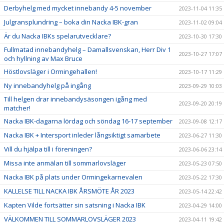
Derbyhelg med mycket innebandy 4-5 november
2023-11-04 11:35
Julgransplundring – boka din Nacka IBK-gran
2023-11-02 09:04
Är du Nacka IBKs spelarutvecklare?
2023-10-30 17:30
Fullmatad innebandyhelg – Damallsvenskan, Herr Div 1
2023-10-27 17:07
och hyllning av Max Bruce
Höstlovsläger i Ormingehallen!
2023-10-17 11:29
Ny innebandyhelg på ingång
2023-09-29 10:03
Till helgen drar innebandysäsongen igång med
2023-09-20 20:19
matcher!
Nacka IBK-dagarna lördag och söndag 16-17 september
2023-09-08 12:17
Nacka IBK + Intersport inleder långsiktigt samarbete
2023-06-27 11:30
Vill du hjälpa till i föreningen?
2023-06-06 23:14
Missa inte anmälan till sommarlovsläger
2023-05-23 07:50
Nacka IBK på plats under Ormingekarnevalen
2023-05-22 17:30
KALLELSE TILL NACKA IBK ÅRSMÖTE ÅR 2023
2023-05-14 22:42
Kapten Vilde fortsätter sin satsning i Nacka IBK
2023-04-29 14:00
VÄLKOMMEN TILL SOMMARLOVSLÄGER 2023
2023-04-11 19:42