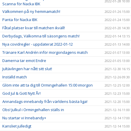
2022-01-28 10:00
Scanna för Nacka IBK
Välkommen på ny hemmamatch!
2022-01-26 15:00
Panta för Nacka IBK
2022-01-24 15:00
Fåtal platser kvar till matchen ikväll!
2022-01-20 14:30
Derbydags, Välkomna till säsongens match!
2022-01-14 13:15
Nya covidregler - uppdaterat 2022-01-12
2022-01-13 14:00
Tränare Karl Andrén inför morgondagens match
2022-01-07 13:00
Damerna tar emot Endre
2022-01-05 13:00
Jultävlingen har nått sitt slut!
2021-12-30 16:15
Inställd match
2021-12-26 09:30
Glöm inte att ta dig till Ormingehallen 15:00 imorgon
2021-12-25 12:00
God Jul & Gott Nytt År!
2021-12-23 15:00
Annandags-innebandy från världens bästa liga!
2021-12-20 15:00
Obs! Julkul i Ormingehallen ställs in
2021-12-16 11:00
Nu startar vi Innebandy+
2021-12-14 17:00
Kansliet julledigt
2021-12-14 15:00