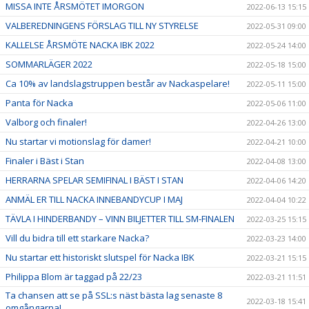
MISSA INTE ÅRSMÖTET IMORGON
2022-06-13 15:15
VALBEREDNINGENS FÖRSLAG TILL NY STYRELSE
2022-05-31 09:00
KALLELSE ÅRSMÖTE NACKA IBK 2022
2022-05-24 14:00
SOMMARLÄGER 2022
2022-05-18 15:00
Ca 10% av landslagstruppen består av Nackaspelare!
2022-05-11 15:00
Panta för Nacka
2022-05-06 11:00
Valborg och finaler!
2022-04-26 13:00
Nu startar vi motionslag för damer!
2022-04-21 10:00
Finaler i Bäst i Stan
2022-04-08 13:00
HERRARNA SPELAR SEMIFINAL I BÄST I STAN
2022-04-06 14:20
ANMÄL ER TILL NACKA INNEBANDYCUP I MAJ
2022-04-04 10:22
TÄVLA I HINDERBANDY – VINN BILJETTER TILL SM-FINALEN
2022-03-25 15:15
Vill du bidra till ett starkare Nacka?
2022-03-23 14:00
Nu startar ett historiskt slutspel för Nacka IBK
2022-03-21 15:15
Philippa Blom är taggad på 22/23
2022-03-21 11:51
Ta chansen att se på SSL:s näst bästa lag senaste 8
2022-03-18 15:41
omgångarna!