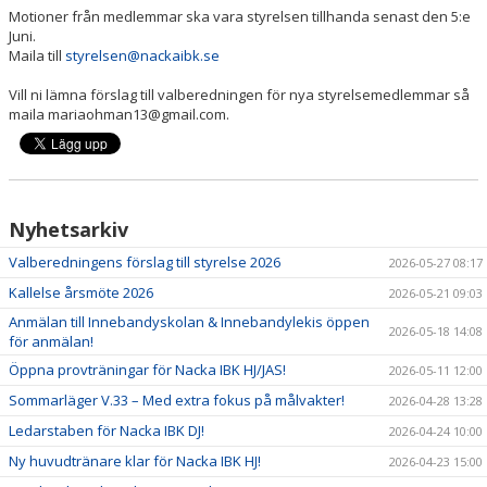
Motioner från medlemmar ska vara styrelsen tillhanda senast den 5:e
Juni.
Maila till
styrelsen@nackaibk.se
Vill ni lämna förslag till valberedningen för nya styrelsemedlemmar så
maila mariaohman13@gmail.com.
Nyhetsarkiv
Valberedningens förslag till styrelse 2026
2026-05-27 08:17
Kallelse årsmöte 2026
2026-05-21 09:03
Anmälan till Innebandyskolan & Innebandylekis öppen
2026-05-18 14:08
för anmälan!
Öppna provträningar för Nacka IBK HJ/JAS!
2026-05-11 12:00
Sommarläger V.33 – Med extra fokus på målvakter!
2026-04-28 13:28
Ledarstaben för Nacka IBK DJ!
2026-04-24 10:00
Ny huvudtränare klar för Nacka IBK HJ!
2026-04-23 15:00