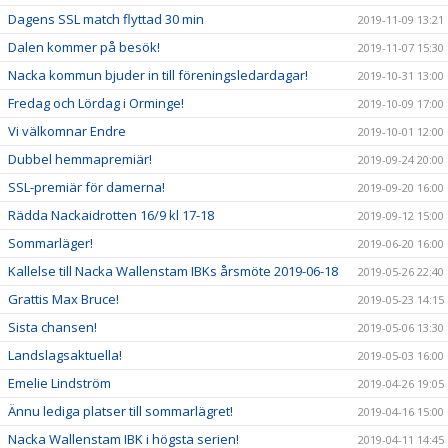
Dagens SSL match flyttad 30 min
2019-11-09 13:21
Dalen kommer på besök!
2019-11-07 15:30
Nacka kommun bjuder in till föreningsledardagar!
2019-10-31 13:00
Fredag och Lördag i Orminge!
2019-10-09 17:00
Vi välkomnar Endre
2019-10-01 12:00
Dubbel hemmapremiär!
2019-09-24 20:00
SSL-premiär för damerna!
2019-09-20 16:00
Rädda Nackaidrotten 16/9 kl 17-18
2019-09-12 15:00
Sommarläger!
2019-06-20 16:00
Kallelse till Nacka Wallenstam IBKs årsmöte 2019-06-18
2019-05-26 22:40
Grattis Max Bruce!
2019-05-23 14:15
Sista chansen!
2019-05-06 13:30
Landslagsaktuella!
2019-05-03 16:00
Emelie Lindström
2019-04-26 19:05
Ännu lediga platser till sommarlägret!
2019-04-16 15:00
Nacka Wallenstam IBK i högsta serien!
2019-04-11 14:45