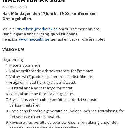
2024-05-15 22:58
SPORTHALLAR
När: Måndagen den 17 Juni kl. 19:00 i konferensen i
Ormingehallen.
MATCHER
Maila till
styrelsen@nackaibk.se
om du kommer närvara.
Handlingarna finns tillgängliga på klubbens
CAFETERIAN
hemsida,
www.nackaibk.se
, senast en vecka före årsmötet.
DOKUMENT
VÄLKOMNA!
Dagordning:
NACKA X
Mötets öppnande.
Val av ordförande och sekreterare för årsmötet.
KLUBBSHOPEN
Val av två (2) protokolljusterare och rösträknare.
Fråga om mötet har utlysts på rätt sätt.
INNEBANDY PLAY
Fastställande av röstlängd för mötet.
Fastställande av föredragningslistan.
NACKAPOKALEN
Styrelsens verksamhetsberättelse för det senaste
verksamhetsåret.
DOMARE & MATCHLEDARE
Styrelsens förvaltningsberättelse (balans- och resultaträkning) för
det senaste räkenskapsåret.
Revisorernas berättelse över styrelsens förvaltning under det