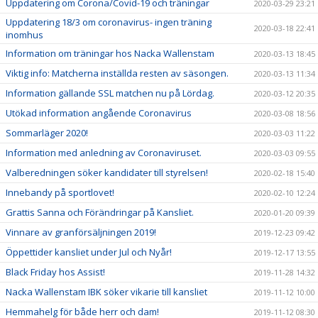
Uppdatering om Corona/Covid-19 och träningar
2020-03-29 23:21
Uppdatering 18/3 om coronavirus- ingen träning
2020-03-18 22:41
inomhus
Information om träningar hos Nacka Wallenstam
2020-03-13 18:45
Viktig info: Matcherna inställda resten av säsongen.
2020-03-13 11:34
Information gällande SSL matchen nu på Lördag.
2020-03-12 20:35
Utökad information angående Coronavirus
2020-03-08 18:56
Sommarläger 2020!
2020-03-03 11:22
Information med anledning av Coronaviruset.
2020-03-03 09:55
Valberedningen söker kandidater till styrelsen!
2020-02-18 15:40
Innebandy på sportlovet!
2020-02-10 12:24
Grattis Sanna och Förändringar på Kansliet.
2020-01-20 09:39
Vinnare av granförsäljningen 2019!
2019-12-23 09:42
Öppettider kansliet under Jul och Nyår!
2019-12-17 13:55
Black Friday hos Assist!
2019-11-28 14:32
Nacka Wallenstam IBK söker vikarie till kansliet
2019-11-12 10:00
Hemmahelg för både herr och dam!
2019-11-12 08:30