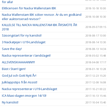
för alla!
Elitlicensen för Nacka Wallenstam IBK
2018-10-18 10:00
Nacka Wallenstam IBK söker revisor. Är du en godkänd
2018-10-08 10:30
eller auktoriserad revisor?
KALLELSE TILL NACKA WALLENSTAM IBK ÅRSMÖTE ÅR
2018-09-07 09:15
2018
Säsongstart för ny kanslist!
2018-08-17 13:00
3 Nackatjejer i U19-Landslaget
2018-08-14 13:30
Save the day!
2018-08-13 14:34
Nacka representerar i landslaget!
2018-05-02 15:48
ALLSVENSKAAAAANN!!!!
2018-04-08 17:17
Bäst i Stan! Igen!
2018-01-18 13:28
God Jul och Gott Nytt År!
2017-12-23 15:20
Julklappstips från Assist!
2017-12-08 16:08
Nacka representerar i U19-Landslaget
2017-10-21 00:22
ICA Maxi-dagen imorgon 14/10!
2017-10-13 15:46
Ny kanslist!
2017-10-04 15:40