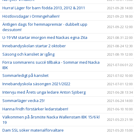
Hurra! Läger för barn födda 2013, 2012 & 2011
2021-09-28 14:00
Höstlovsdagar i Ormingehallen!
2021-09-23 18:00
Äntligen dags för hemmapremiär - dubbelt upp
2021-09-22 12:00
dessutom!
U-19 VM startar imorgon med Nackas egna Zita
2021-08-31 22:00
Innebandyskolan startar 2 oktober
2021-08-24 12:30
Säsong och kansliet är igång
2021-08-19 12:00
Förra sommarens succé tillbaka - Sommar med Nacka
2021-07-06 01:22
IBK
Sommarledigt på kansliet
2021-07-02 10:00
Innebandyskola säsongen 2021/2022
2021-07-01 12:00
Intervju med Årets unga ledare Anton Sjöberg
2021-06-28 13:34
Sommarläger vecka 25!
2021-06-24 14:00
Hanna Fridh förstärker ledarstaben!
2021-06-10 10:00
Välkommen på årsmöte Nacka Wallenstam IBK 15/6 kl
2021-05-23 21:59
19
Dam SSL söker materialförvaltare
2021-05-20 15:00