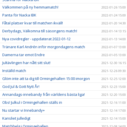
Välkommen på ny hemmamatch!
2022-01-26 15:00
Panta för Nacka IBK
2022-01-24 15:00
Fåtal platser kvar till matchen ikväll!
2022-01-20 14:30
Derbydags, Välkomna till säsongens match!
2022-01-14 13:15
Nya covidregler - uppdaterat 2022-01-12
2022-01-13 14:00
Tränare Karl Andrén inför morgondagens match
2022-01-07 13:00
Damerna tar emot Endre
2022-01-05 13:00
Jultävlingen har nått sitt slut!
2021-12-30 16:15
Inställd match
2021-12-26 09:30
Glöm inte att ta dig till Ormingehallen 15:00 imorgon
2021-12-25 12:00
God Jul & Gott Nytt År!
2021-12-23 15:00
Annandags-innebandy från världens bästa liga!
2021-12-20 15:00
Obs! Julkul i Ormingehallen ställs in
2021-12-16 11:00
Nu startar vi Innebandy+
2021-12-14 17:00
Kansliet julledigt
2021-12-14 15:00
Matchhelg i Ormingehallen
2021-12-08 14:00