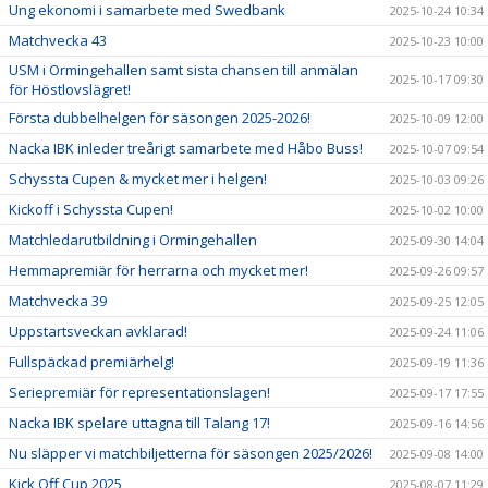
Ung ekonomi i samarbete med Swedbank
2025-10-24 10:34
Matchvecka 43
2025-10-23 10:00
USM i Ormingehallen samt sista chansen till anmälan
2025-10-17 09:30
för Höstlovslägret!
Första dubbelhelgen för säsongen 2025-2026!
2025-10-09 12:00
Nacka IBK inleder treårigt samarbete med Håbo Buss!
2025-10-07 09:54
Schyssta Cupen & mycket mer i helgen!
2025-10-03 09:26
Kickoff i Schyssta Cupen!
2025-10-02 10:00
Matchledarutbildning i Ormingehallen
2025-09-30 14:04
Hemmapremiär för herrarna och mycket mer!
2025-09-26 09:57
Matchvecka 39
2025-09-25 12:05
Uppstartsveckan avklarad!
2025-09-24 11:06
Fullspäckad premiärhelg!
2025-09-19 11:36
Seriepremiär för representationslagen!
2025-09-17 17:55
Nacka IBK spelare uttagna till Talang 17!
2025-09-16 14:56
Nu släpper vi matchbiljetterna för säsongen 2025/2026!
2025-09-08 14:00
Kick Off Cup 2025
2025-08-07 11:29