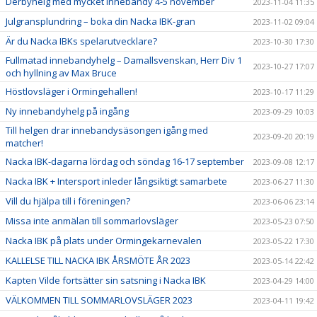
Derbyhelg med mycket innebandy 4-5 november
2023-11-04 11:35
Julgransplundring – boka din Nacka IBK-gran
2023-11-02 09:04
Är du Nacka IBKs spelarutvecklare?
2023-10-30 17:30
Fullmatad innebandyhelg – Damallsvenskan, Herr Div 1
2023-10-27 17:07
och hyllning av Max Bruce
Höstlovsläger i Ormingehallen!
2023-10-17 11:29
Ny innebandyhelg på ingång
2023-09-29 10:03
Till helgen drar innebandysäsongen igång med
2023-09-20 20:19
matcher!
Nacka IBK-dagarna lördag och söndag 16-17 september
2023-09-08 12:17
Nacka IBK + Intersport inleder långsiktigt samarbete
2023-06-27 11:30
Vill du hjälpa till i föreningen?
2023-06-06 23:14
Missa inte anmälan till sommarlovsläger
2023-05-23 07:50
Nacka IBK på plats under Ormingekarnevalen
2023-05-22 17:30
KALLELSE TILL NACKA IBK ÅRSMÖTE ÅR 2023
2023-05-14 22:42
Kapten Vilde fortsätter sin satsning i Nacka IBK
2023-04-29 14:00
VÄLKOMMEN TILL SOMMARLOVSLÄGER 2023
2023-04-11 19:42