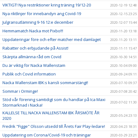
VIKTIGT! Nya restriktioner kring träning 19/12-20
2020-12-19 12:48
Nya riktlinjer för innebandyn ang Covid-19
2020-12-15 23:25
Julgransutlämning 9-16 12:e december
2020-12-07 15:44
Hemmamatch Nacka mot Pixbo!!!
2020-11-20 13:18
Uppdateringar före och efter matcher med damlaget
2020-11-20 13:11
Rabatter och erbjudande på Assist!
2020-11-11 15:47
Skärpta allmänna råd om Covid
2020-10-30 14:51
Du är viktig för Nacka Wallenstam
2020-10-04 09:00
Publik och Covid information
2020-09-24 09:11
Nacka Wallenstam IBK:s kansli sommarstängt!
2020-07-10 09:37
Sommar i Orminge!
2020-07-08 20:42
Stöd vår förening samtidigt som du handlar på Ica Maxi
2020-07-02 11:30
Stormarknad i Nacka!
KALLELSE TILL NACKA WALLENSTAM IBK ÅRSMÖTE ÅR
2020-05-24 23:13
2020
Fredrik "Figge" Olsson utsedd till Årets Fair Play-ledare!
2020-04-23 18:31
Uppdatering om Corona/Covid-19 och träningar
2020-03-29 23:21