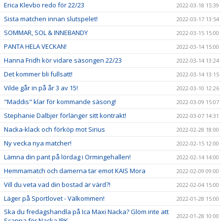
Erica Klevbo redo för 22/23
2022-03-18 15:39
Sista matchen innan slutspelet!
2022-03-17 13:54
SOMMAR, SOL & INNEBANDY
2022-03-15 15:00
PANTA HELA VECKAN!
2022-03-14 15:00
Hanna Fridh kör vidare säsongen 22/23
2022-03-14 13:24
Det kommer bli fullsatt!
2022-03-14 13:15
Vilde går in på år 3 av 15!
2022-03-10 12:26
"Maddis" klar för kommande säsong!
2022-03-09 15:07
Stephanie Dalbjer förlänger sitt kontrakt!
2022-03-07 14:31
Nacka-klack och förköp mot Sirius
2022-02-28 18:00
Ny vecka nya matcher!
2022-02-15 12:00
Lämna din pant på lördag i Ormingehallen!
2022-02-14 14:00
Hemmamatch och damerna tar emot KAIS Mora
2022-02-09 09:00
Vill du veta vad din bostad är värd?!
2022-02-04 15:00
Läger på Sportlovet - Välkommen!
2022-01-28 15:00
Ska du fredagshandla på Ica Maxi Nacka? Glöm inte att
2022-01-28 10:00
Scanna för Nacka IBK