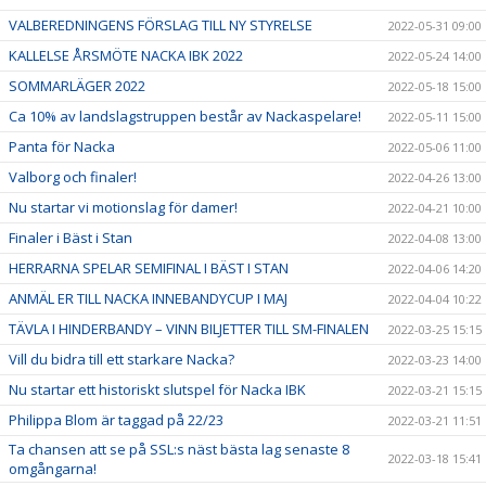
VALBEREDNINGENS FÖRSLAG TILL NY STYRELSE
2022-05-31 09:00
KALLELSE ÅRSMÖTE NACKA IBK 2022
2022-05-24 14:00
SOMMARLÄGER 2022
2022-05-18 15:00
Ca 10% av landslagstruppen består av Nackaspelare!
2022-05-11 15:00
Panta för Nacka
2022-05-06 11:00
Valborg och finaler!
2022-04-26 13:00
Nu startar vi motionslag för damer!
2022-04-21 10:00
Finaler i Bäst i Stan
2022-04-08 13:00
HERRARNA SPELAR SEMIFINAL I BÄST I STAN
2022-04-06 14:20
ANMÄL ER TILL NACKA INNEBANDYCUP I MAJ
2022-04-04 10:22
TÄVLA I HINDERBANDY – VINN BILJETTER TILL SM-FINALEN
2022-03-25 15:15
Vill du bidra till ett starkare Nacka?
2022-03-23 14:00
Nu startar ett historiskt slutspel för Nacka IBK
2022-03-21 15:15
Philippa Blom är taggad på 22/23
2022-03-21 11:51
Ta chansen att se på SSL:s näst bästa lag senaste 8
2022-03-18 15:41
omgångarna!