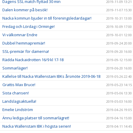
Dagens SSL match flyttad 30 min
2019-11-09 13:21
Dalen kommer på besök!
2019-11-07 15:30
Nacka kommun bjuder in till föreningsledardagar!
2019-10-31 13:00
Fredag och Lördag i Orminge!
2019-10-09 17:00
Vi välkomnar Endre
2019-10-01 12:00
Dubbel hemmapremiär!
2019-09-24 20:00
SSL-premiär för damerna!
2019-09-20 16:00
Rädda Nackaidrotten 16/9 kl 17-18
2019-09-12 15:00
Sommarläger!
2019-06-20 16:00
Kallelse till Nacka Wallenstam IBKs årsmöte 2019-06-18
2019-05-26 22:40
Grattis Max Bruce!
2019-05-23 14:15
Sista chansen!
2019-05-06 13:30
Landslagsaktuella!
2019-05-03 16:00
Emelie Lindström
2019-04-26 19:05
Ännu lediga platser till sommarlägret!
2019-04-16 15:00
Nacka Wallenstam IBK i högsta serien!
2019-04-11 14:45