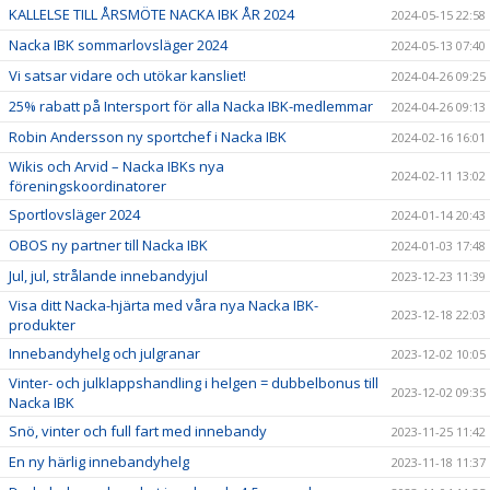
KALLELSE TILL ÅRSMÖTE NACKA IBK ÅR 2024
2024-05-15 22:58
Nacka IBK sommarlovsläger 2024
2024-05-13 07:40
Vi satsar vidare och utökar kansliet!
2024-04-26 09:25
25% rabatt på Intersport för alla Nacka IBK-medlemmar
2024-04-26 09:13
Robin Andersson ny sportchef i Nacka IBK
2024-02-16 16:01
Wikis och Arvid – Nacka IBKs nya
2024-02-11 13:02
föreningskoordinatorer
Sportlovsläger 2024
2024-01-14 20:43
OBOS ny partner till Nacka IBK
2024-01-03 17:48
Jul, jul, strålande innebandyjul
2023-12-23 11:39
Visa ditt Nacka-hjärta med våra nya Nacka IBK-
2023-12-18 22:03
produkter
Innebandyhelg och julgranar
2023-12-02 10:05
Vinter- och julklappshandling i helgen = dubbelbonus till
2023-12-02 09:35
Nacka IBK
Snö, vinter och full fart med innebandy
2023-11-25 11:42
En ny härlig innebandyhelg
2023-11-18 11:37