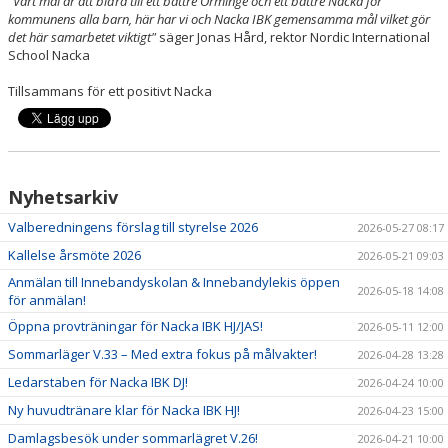
"Vårt mål är att bidra till ett bättre Orminge och ett bättre Nacka för
kommunens alla barn, här har vi och Nacka IBK gemensamma mål vilket gör
det här samarbetet viktigt"
säger Jonas Hård, rektor Nordic International
School Nacka
Tillsammans för ett positivt Nacka
Nyhetsarkiv
Valberedningens förslag till styrelse 2026
2026-05-27 08:17
Kallelse årsmöte 2026
2026-05-21 09:03
Anmälan till Innebandyskolan & Innebandylekis öppen
2026-05-18 14:08
för anmälan!
Öppna provträningar för Nacka IBK HJ/JAS!
2026-05-11 12:00
Sommarläger V.33 – Med extra fokus på målvakter!
2026-04-28 13:28
Ledarstaben för Nacka IBK DJ!
2026-04-24 10:00
Ny huvudtränare klar för Nacka IBK HJ!
2026-04-23 15:00
Damlagsbesök under sommarlägret V.26!
2026-04-21 10:00