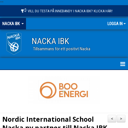
"
"
VILL DU TESTA PÅ INNEBANDY I NACKA IBK? KLICKA HÄR!
NACKA IBK
LOGGA IN
NACKA IBK
Tillsammans för ett positivt Nacka
HEM
NYHETER
KALENDER
VÅR VERKSAMHET
Nordic International School
<
>
OM KLUBBEN
Nacka ny partner till Nacka IBK