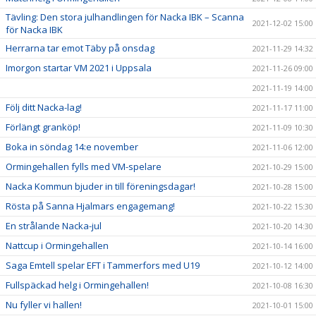
Tävling: Den stora julhandlingen för Nacka IBK – Scanna
2021-12-02 15:00
för Nacka IBK
Herrarna tar emot Täby på onsdag
2021-11-29 14:32
Imorgon startar VM 2021 i Uppsala
2021-11-26 09:00
2021-11-19 14:00
Följ ditt Nacka-lag!
2021-11-17 11:00
Förlängt granköp!
2021-11-09 10:30
Boka in söndag 14:e november
2021-11-06 12:00
Ormingehallen fylls med VM-spelare
2021-10-29 15:00
Nacka Kommun bjuder in till föreningsdagar!
2021-10-28 15:00
Rösta på Sanna Hjalmars engagemang!
2021-10-22 15:30
En strålande Nacka-jul
2021-10-20 14:30
Nattcup i Ormingehallen
2021-10-14 16:00
Saga Emtell spelar EFT i Tammerfors med U19
2021-10-12 14:00
Fullspäckad helg i Ormingehallen!
2021-10-08 16:30
Nu fyller vi hallen!
2021-10-01 15:00