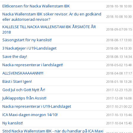
Elitlicensen för Nacka Wallenstam IBK
2018-10-18 10:00
Nacka Wallenstam IBK söker revisor. Är du en godkänd
2018-10-08 10:30
eller auktoriserad revisor?
KALLELSE TILL NACKA WALLENSTAM IBK ÅRSMÖTE ÅR
2018-09-07 09:15
2018
Säsongstart för ny kanslist!
2018-08-17 13:00
3 Nackatjejer i U19-Landslaget
2018-08-14 13:30
Save the day!
2018-08-13 14:34
Nacka representerar i landslaget!
2018-05-02 15:48
ALLSVENSKAAAAANN!!!!
2018-04-08 17:17
Bäst i Stan! Igen!
2018-01-18 13:28
God Jul och Gott Nytt År!
2017-12-23 15:20
Julklappstips från Assist!
2017-12-08 16:08
Nacka representerar i U19-Landslaget
2017-10-21 00:22
ICA Maxi-dagen imorgon 14/10!
2017-10-13 15:46
Ny kanslist!
2017-10-04 15:40
Stöd Nacka Wallenstam IBK - när du handlar på ICA Maxi