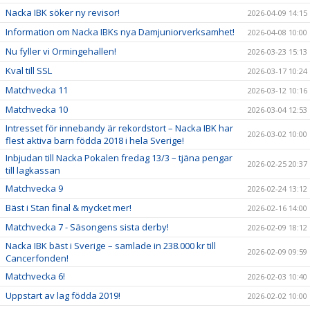
Nacka IBK söker ny revisor!
2026-04-09 14:15
Information om Nacka IBKs nya Damjuniorverksamhet!
2026-04-08 10:00
Nu fyller vi Ormingehallen!
2026-03-23 15:13
Kval till SSL
2026-03-17 10:24
Matchvecka 11
2026-03-12 10:16
Matchvecka 10
2026-03-04 12:53
Intresset för innebandy är rekordstort – Nacka IBK har
2026-03-02 10:00
flest aktiva barn födda 2018 i hela Sverige!
Inbjudan till Nacka Pokalen fredag 13/3 – tjäna pengar
2026-02-25 20:37
till lagkassan
Matchvecka 9
2026-02-24 13:12
Bäst i Stan final & mycket mer!
2026-02-16 14:00
Matchvecka 7 - Säsongens sista derby!
2026-02-09 18:12
Nacka IBK bäst i Sverige – samlade in 238.000 kr till
2026-02-09 09:59
Cancerfonden!
Matchvecka 6!
2026-02-03 10:40
Uppstart av lag födda 2019!
2026-02-02 10:00