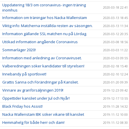
Uppdatering 18/3 om coronavirus- ingen träning
2020-03-18 22:41
inomhus
Information om träningar hos Nacka Wallenstam
2020-03-13 18:45
Viktig info: Matcherna inställda resten av säsongen.
2020-03-13 11:34
Information gällande SSL matchen nu på Lördag.
2020-03-12 20:35
Utökad information angående Coronavirus
2020-03-08 18:56
Sommarläger 2020!
2020-03-03 11:22
Information med anledning av Coronaviruset.
2020-03-03 09:55
Valberedningen söker kandidater till styrelsen!
2020-02-18 15:40
Innebandy på sportlovet!
2020-02-10 12:24
Grattis Sanna och Förändringar på Kansliet.
2020-01-20 09:39
Vinnare av granförsäljningen 2019!
2019-12-23 09:42
Öppettider kansliet under Jul och Nyår!
2019-12-17 13:55
Black Friday hos Assist!
2019-11-28 14:32
Nacka Wallenstam IBK söker vikarie till kansliet
2019-11-12 10:00
Hemmahelg för både herr och dam!
2019-11-12 08:30