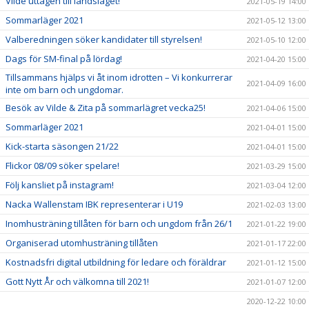
Vilde uttagen till landslaget!
2021-05-19 14:00
Sommarläger 2021
2021-05-12 13:00
Valberedningen söker kandidater till styrelsen!
2021-05-10 12:00
Dags för SM-final på lördag!
2021-04-20 15:00
Tillsammans hjälps vi åt inom idrotten – Vi konkurrerar
2021-04-09 16:00
inte om barn och ungdomar.
Besök av Vilde & Zita på sommarlägret vecka25!
2021-04-06 15:00
Sommarläger 2021
2021-04-01 15:00
Kick-starta säsongen 21/22
2021-04-01 15:00
Flickor 08/09 söker spelare!
2021-03-29 15:00
Följ kansliet på instagram!
2021-03-04 12:00
Nacka Wallenstam IBK representerar i U19
2021-02-03 13:00
Inomhusträning tillåten för barn och ungdom från 26/1
2021-01-22 19:00
Organiserad utomhusträning tillåten
2021-01-17 22:00
Kostnadsfri digital utbildning för ledare och föräldrar
2021-01-12 15:00
Gott Nytt År och välkomna till 2021!
2021-01-07 12:00
2020-12-22 10:00