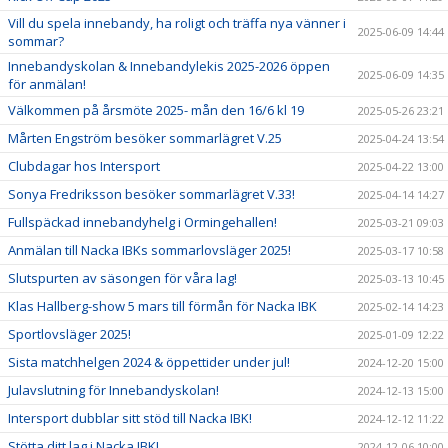
Vill du spela innebandy, ha roligt och träffa nya vänner i
2025-06-09 14:44
sommar?
Innebandyskolan & Innebandylekis 2025-2026 öppen
2025-06-09 14:35
för anmälan!
Välkommen på årsmöte 2025- mån den 16/6 kl 19
2025-05-26 23:21
Mårten Engström besöker sommarlägret V.25
2025-04-24 13:54
Clubdagar hos Intersport
2025-04-22 13:00
Sonya Fredriksson besöker sommarlägret V.33!
2025-04-14 14:27
Fullspäckad innebandyhelg i Ormingehallen!
2025-03-21 09:03
Anmälan till Nacka IBKs sommarlovsläger 2025!
2025-03-17 10:58
Slutspurten av säsongen för våra lag!
2025-03-13 10:45
Klas Hallberg-show 5 mars till förmån för Nacka IBK
2025-02-14 14:23
Sportlovsläger 2025!
2025-01-09 12:22
Sista matchhelgen 2024 & öppettider under jul!
2024-12-20 15:00
Julavslutning för Innebandyskolan!
2024-12-13 15:00
Intersport dubblar sitt stöd till Nacka IBK!
2024-12-12 11:22
Stötta ditt lag i Nacka IBK!
2024-12-06 10:00