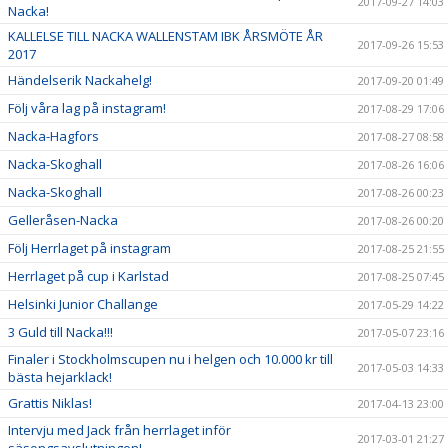
2017-09-27 14:03
Nacka!
KALLELSE TILL NACKA WALLENSTAM IBK ÅRSMÖTE ÅR
2017-09-26 15:53
2017
Händelserik Nackahelg!
2017-09-20 01:49
Följ våra lag på instagram!
2017-08-29 17:06
Nacka-Hagfors
2017-08-27 08:58
Nacka-Skoghall
2017-08-26 16:06
Nacka-Skoghall
2017-08-26 00:23
Gelleråsen-Nacka
2017-08-26 00:20
Följ Herrlaget på instagram
2017-08-25 21:55
Herrlaget på cup i Karlstad
2017-08-25 07:45
Helsinki Junior Challange
2017-05-29 14:22
3 Guld till Nacka!!!
2017-05-07 23:16
Finaler i Stockholmscupen nu i helgen och 10.000 kr till
2017-05-03 14:33
bästa hejarklack!
Grattis Niklas!
2017-04-13 23:00
Intervju med Jack från herrlaget inför
2017-03-01 21:27
säsongsavslutningen!