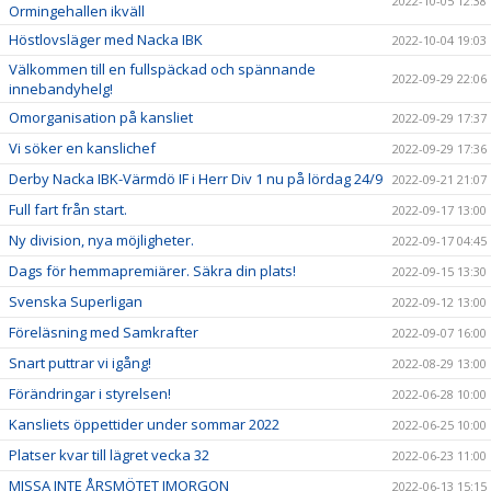
2022-10-05 12:38
Ormingehallen ikväll
Höstlovsläger med Nacka IBK
2022-10-04 19:03
Välkommen till en fullspäckad och spännande
2022-09-29 22:06
innebandyhelg!
Omorganisation på kansliet
2022-09-29 17:37
Vi söker en kanslichef
2022-09-29 17:36
Derby Nacka IBK-Värmdö IF i Herr Div 1 nu på lördag 24/9
2022-09-21 21:07
Full fart från start.
2022-09-17 13:00
Ny division, nya möjligheter.
2022-09-17 04:45
Dags för hemmapremiärer. Säkra din plats!
2022-09-15 13:30
Svenska Superligan
2022-09-12 13:00
Föreläsning med Samkrafter
2022-09-07 16:00
Snart puttrar vi igång!
2022-08-29 13:00
Förändringar i styrelsen!
2022-06-28 10:00
Kansliets öppettider under sommar 2022
2022-06-25 10:00
Platser kvar till lägret vecka 32
2022-06-23 11:00
MISSA INTE ÅRSMÖTET IMORGON
2022-06-13 15:15