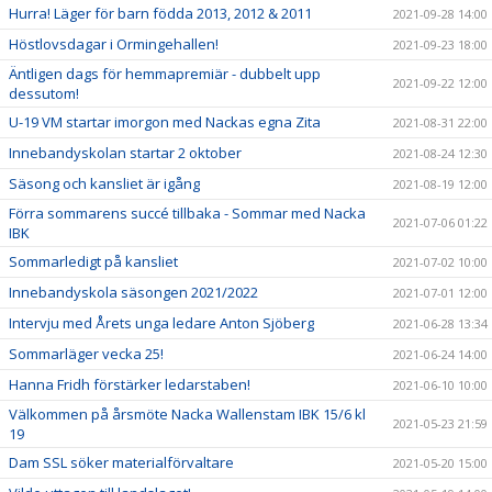
Hurra! Läger för barn födda 2013, 2012 & 2011
2021-09-28 14:00
Höstlovsdagar i Ormingehallen!
2021-09-23 18:00
Äntligen dags för hemmapremiär - dubbelt upp
2021-09-22 12:00
dessutom!
U-19 VM startar imorgon med Nackas egna Zita
2021-08-31 22:00
Innebandyskolan startar 2 oktober
2021-08-24 12:30
Säsong och kansliet är igång
2021-08-19 12:00
Förra sommarens succé tillbaka - Sommar med Nacka
2021-07-06 01:22
IBK
Sommarledigt på kansliet
2021-07-02 10:00
Innebandyskola säsongen 2021/2022
2021-07-01 12:00
Intervju med Årets unga ledare Anton Sjöberg
2021-06-28 13:34
Sommarläger vecka 25!
2021-06-24 14:00
Hanna Fridh förstärker ledarstaben!
2021-06-10 10:00
Välkommen på årsmöte Nacka Wallenstam IBK 15/6 kl
2021-05-23 21:59
19
Dam SSL söker materialförvaltare
2021-05-20 15:00