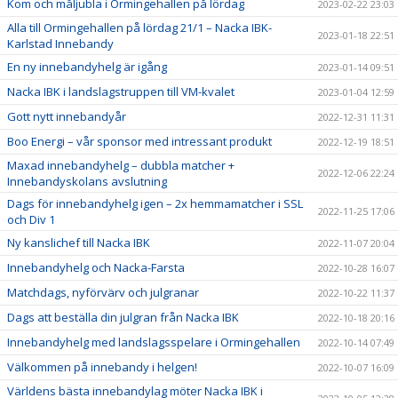
Kom och måljubla i Ormingehallen på lördag
2023-02-22 23:03
Alla till Ormingehallen på lördag 21/1 – Nacka IBK-
2023-01-18 22:51
Karlstad Innebandy
En ny innebandyhelg är igång
2023-01-14 09:51
Nacka IBK i landslagstruppen till VM-kvalet
2023-01-04 12:59
Gott nytt innebandyår
2022-12-31 11:31
Boo Energi – vår sponsor med intressant produkt
2022-12-19 18:51
Maxad innebandyhelg – dubbla matcher +
2022-12-06 22:24
Innebandyskolans avslutning
Dags för innebandyhelg igen – 2x hemmamatcher i SSL
2022-11-25 17:06
och Div 1
Ny kanslichef till Nacka IBK
2022-11-07 20:04
Innebandyhelg och Nacka-Farsta
2022-10-28 16:07
Matchdags, nyförvärv och julgranar
2022-10-22 11:37
Dags att beställa din julgran från Nacka IBK
2022-10-18 20:16
Innebandyhelg med landslagsspelare i Ormingehallen
2022-10-14 07:49
Välkommen på innebandy i helgen!
2022-10-07 16:09
Världens bästa innebandylag möter Nacka IBK i