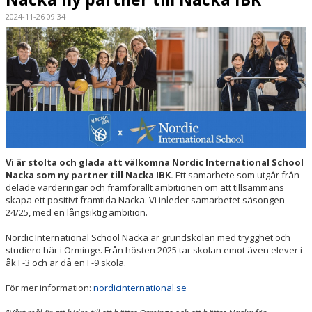
2024-11-26 09:34
SPORTHALLAR
MATCHER
CAFETERIAN
DOKUMENT
NACKA X
Vi är stolta och glada att välkomna Nordic International School
Nacka som ny partner till Nacka IBK.
Ett samarbete som utgår från
KLUBBSHOPEN
delade värderingar och framförallt ambitionen om att tillsammans
skapa ett positivt framtida Nacka. Vi inleder samarbetet säsongen
INNEBANDY PLAY
24/25, med en långsiktig ambition.
NACKAPOKALEN
Nordic International School Nacka är grundskolan med trygghet och
studiero här i Orminge. Från hösten 2025 tar skolan emot även elever i
åk F-3 och är då en F-9 skola.
DOMARE & MATCHLEDARE
För mer information:
nordicinternational.se