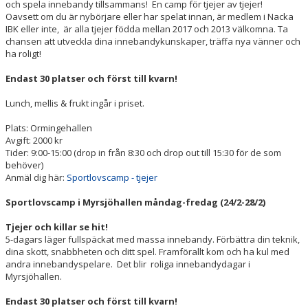
och spela innebandy tillsammans! En camp för tjejer av tjejer!
Oavsett om du är nybörjare eller har spelat innan, är medlem i Nacka
IBK eller inte, är alla tjejer födda mellan 2017 och 2013 välkomna. Ta
chansen att utveckla dina innebandykunskaper, träffa nya vänner och
ha roligt!
Endast 30 platser och först till kvarn!
Lunch, mellis & frukt ingår i priset.
Plats: Ormingehallen
Avgift: 2000 kr
Tider: 9:00-15:00 (drop in från 8:30 och drop out till 15:30 för de som
behöver)
Anmäl dig här:
Sportlovscamp - tjejer
Sportlovscamp i Myrsjöhallen måndag-fredag (24/2-28/2)
Tjejer och killar se hit!
5-dagars läger fullspäckat med massa innebandy. Förbättra din teknik,
dina skott, snabbheten och ditt spel. Framförallt kom och ha kul med
andra innebandyspelare. Det blir roliga innebandydagar i
Myrsjöhallen.
Endast 30 platser och först till kvarn!