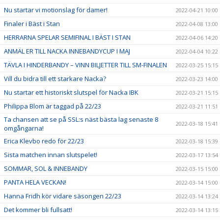
Nu startar vi motionslag för damer!
2022-04-21 10:00
Finaler i Bäst i Stan
2022-04-08 13:00
HERRARNA SPELAR SEMIFINAL I BÄST I STAN
2022-04-06 14:20
ANMÄL ER TILL NACKA INNEBANDYCUP I MAJ
2022-04-04 10:22
TÄVLA I HINDERBANDY – VINN BILJETTER TILL SM-FINALEN
2022-03-25 15:15
Vill du bidra till ett starkare Nacka?
2022-03-23 14:00
Nu startar ett historiskt slutspel för Nacka IBK
2022-03-21 15:15
Philippa Blom är taggad på 22/23
2022-03-21 11:51
Ta chansen att se på SSL:s näst bästa lag senaste 8
2022-03-18 15:41
omgångarna!
Erica Klevbo redo för 22/23
2022-03-18 15:39
Sista matchen innan slutspelet!
2022-03-17 13:54
SOMMAR, SOL & INNEBANDY
2022-03-15 15:00
PANTA HELA VECKAN!
2022-03-14 15:00
Hanna Fridh kör vidare säsongen 22/23
2022-03-14 13:24
Det kommer bli fullsatt!
2022-03-14 13:15