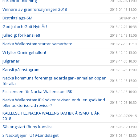
Föräldrautbildning
2019-02-06 17:00
Vinnare av granförsäljningen 2018
2019-01-18 11:00
Distriktslags-SM
2019-01-07
God Jul och Gott Nytt År!
2018-12-21 10:38
Julledigt för kansliet!
2018-12-18 15:05
Nacka Wallenstam startar samarbete
2018-12-10 15:10
Vi fyller Ormingehallen!
2018-12-10 13:00
Julgranar
2018-11-30 10:00
Kansli på Instagram
2018-11-23 15:00
Nacka kommuns föreningsledardagar - anmälan öppen
2018-10-18 15:00
för alla!
Elitlicensen för Nacka Wallenstam IBK
2018-10-18 10:00
Nacka Wallenstam IBK söker revisor. Är du en godkänd
2018-10-08 10:30
eller auktoriserad revisor?
KALLELSE TILL NACKA WALLENSTAM IBK ÅRSMÖTE ÅR
2018-09-07 09:15
2018
Säsongstart för ny kanslist!
2018-08-17 13:00
3 Nackatjejer i U19-Landslaget
2018-08-14 13:30