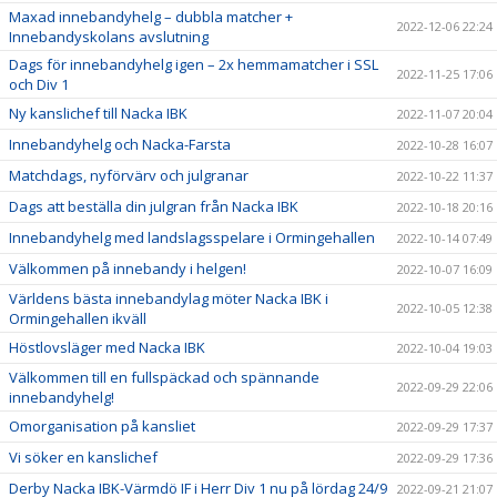
Maxad innebandyhelg – dubbla matcher +
2022-12-06 22:24
Innebandyskolans avslutning
Dags för innebandyhelg igen – 2x hemmamatcher i SSL
2022-11-25 17:06
och Div 1
Ny kanslichef till Nacka IBK
2022-11-07 20:04
Innebandyhelg och Nacka-Farsta
2022-10-28 16:07
Matchdags, nyförvärv och julgranar
2022-10-22 11:37
Dags att beställa din julgran från Nacka IBK
2022-10-18 20:16
Innebandyhelg med landslagsspelare i Ormingehallen
2022-10-14 07:49
Välkommen på innebandy i helgen!
2022-10-07 16:09
Världens bästa innebandylag möter Nacka IBK i
2022-10-05 12:38
Ormingehallen ikväll
Höstlovsläger med Nacka IBK
2022-10-04 19:03
Välkommen till en fullspäckad och spännande
2022-09-29 22:06
innebandyhelg!
Omorganisation på kansliet
2022-09-29 17:37
Vi söker en kanslichef
2022-09-29 17:36
Derby Nacka IBK-Värmdö IF i Herr Div 1 nu på lördag 24/9
2022-09-21 21:07