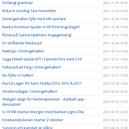
Förlängt granköp!
2021-11-09 10:30
Boka in söndag 14:e november
2021-11-06 12:00
Ormingehallen fylls med VM-spelare
2021-10-29 15:00
Nacka Kommun bjuder in till föreningsdagar!
2021-10-28 15:00
Rösta på Sanna Hjalmars engagemang!
2021-10-22 15:30
En strålande Nacka-jul
2021-10-20 14:30
Nattcup i Ormingehallen
2021-10-14 16:00
Saga Emtell spelar EFT i Tammerfors med U19
2021-10-12 14:00
Fullspäckad helg i Ormingehallen!
2021-10-08 16:30
Nu fyller vi hallen!
2021-10-01 15:00
Hurra! Läger för barn födda 2013, 2012 & 2011
2021-09-28 14:00
Höstlovsdagar i Ormingehallen!
2021-09-23 18:00
Äntligen dags för hemmapremiär - dubbelt upp
2021-09-22 12:00
dessutom!
U-19 VM startar imorgon med Nackas egna Zita
2021-08-31 22:00
Innebandyskolan startar 2 oktober
2021-08-24 12:30
Säsong och kansliet är igång
2021-08-19 12:00