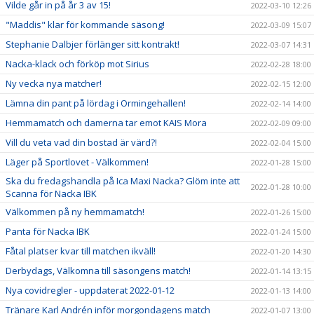
Vilde går in på år 3 av 15!
2022-03-10 12:26
"Maddis" klar för kommande säsong!
2022-03-09 15:07
Stephanie Dalbjer förlänger sitt kontrakt!
2022-03-07 14:31
Nacka-klack och förköp mot Sirius
2022-02-28 18:00
Ny vecka nya matcher!
2022-02-15 12:00
Lämna din pant på lördag i Ormingehallen!
2022-02-14 14:00
Hemmamatch och damerna tar emot KAIS Mora
2022-02-09 09:00
Vill du veta vad din bostad är värd?!
2022-02-04 15:00
Läger på Sportlovet - Välkommen!
2022-01-28 15:00
Ska du fredagshandla på Ica Maxi Nacka? Glöm inte att
2022-01-28 10:00
Scanna för Nacka IBK
Välkommen på ny hemmamatch!
2022-01-26 15:00
Panta för Nacka IBK
2022-01-24 15:00
Fåtal platser kvar till matchen ikväll!
2022-01-20 14:30
Derbydags, Välkomna till säsongens match!
2022-01-14 13:15
Nya covidregler - uppdaterat 2022-01-12
2022-01-13 14:00
Tränare Karl Andrén inför morgondagens match
2022-01-07 13:00