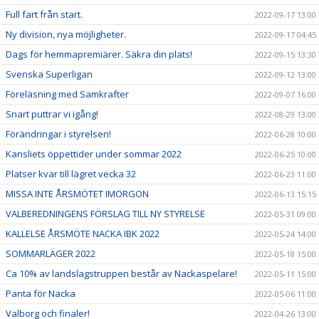
Full fart från start.
2022-09-17 13:00
Ny division, nya möjligheter.
2022-09-17 04:45
Dags för hemmapremiärer. Säkra din plats!
2022-09-15 13:30
Svenska Superligan
2022-09-12 13:00
Föreläsning med Samkrafter
2022-09-07 16:00
Snart puttrar vi igång!
2022-08-29 13:00
Förändringar i styrelsen!
2022-06-28 10:00
Kansliets öppettider under sommar 2022
2022-06-25 10:00
Platser kvar till lägret vecka 32
2022-06-23 11:00
MISSA INTE ÅRSMÖTET IMORGON
2022-06-13 15:15
VALBEREDNINGENS FÖRSLAG TILL NY STYRELSE
2022-05-31 09:00
KALLELSE ÅRSMÖTE NACKA IBK 2022
2022-05-24 14:00
SOMMARLÄGER 2022
2022-05-18 15:00
Ca 10% av landslagstruppen består av Nackaspelare!
2022-05-11 15:00
Panta för Nacka
2022-05-06 11:00
Valborg och finaler!
2022-04-26 13:00