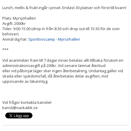
Lunch, mellis & frukt ingår i priset. Endast 30 platser och först till kvarn!
Plats: Myrsjöhallen
Avgift: 2000kr
Tider: 9:00-15:00 (drop in från 8:30 och drop out till 15:30 för de som
behöver)
Anmäl dig här:
Sportlovscamp - Myrsöhallen
***
Vid avanmälan fram till 7 dagar innan betalas allt tillbaka förutom en
administrationsavgift på 200kr. Vid senare lämnat återbud
eller vid påbörjat läger sker ingen återbetalning. Undantag gäller vid
skada eller sjukdomsfall, då återbetalas delar avgiften, mot
uppvisande av läkarintyg.
Vid frågor kontakta kansliet
kansli@nackaibk.se