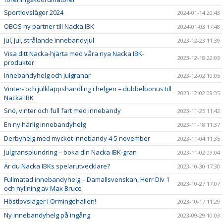
Sportlovsläger 2024
2024-01-14 20:43
OBOS ny partner till Nacka IBK
2024-01-03 17:48
Jul, jul, strålande innebandyjul
2023-12-23 11:39
Visa ditt Nacka-hjärta med våra nya Nacka IBK-
2023-12-18 22:03
produkter
Innebandyhelg och julgranar
2023-12-02 10:05
Vinter- och julklappshandling i helgen = dubbelbonus till
2023-12-02 09:35
Nacka IBK
Snö, vinter och full fart med innebandy
2023-11-25 11:42
En ny härlig innebandyhelg
2023-11-18 11:37
Derbyhelg med mycket innebandy 4-5 november
2023-11-04 11:35
Julgransplundring – boka din Nacka IBK-gran
2023-11-02 09:04
Är du Nacka IBKs spelarutvecklare?
2023-10-30 17:30
Fullmatad innebandyhelg – Damallsvenskan, Herr Div 1
2023-10-27 17:07
och hyllning av Max Bruce
Höstlovsläger i Ormingehallen!
2023-10-17 11:29
Ny innebandyhelg på ingång
2023-09-29 10:03