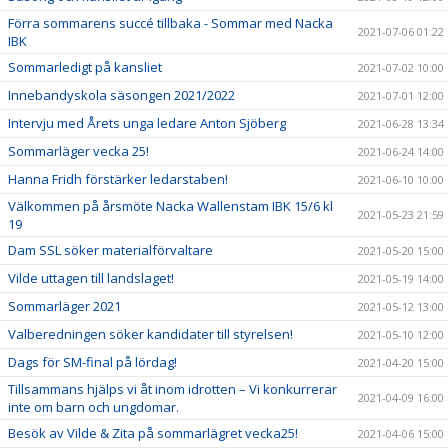
Förra sommarens succé tillbaka - Sommar med Nacka
2021-07-06 01:22
IBK
Sommarledigt på kansliet
2021-07-02 10:00
Innebandyskola säsongen 2021/2022
2021-07-01 12:00
Intervju med Årets unga ledare Anton Sjöberg
2021-06-28 13:34
Sommarläger vecka 25!
2021-06-24 14:00
Hanna Fridh förstärker ledarstaben!
2021-06-10 10:00
Välkommen på årsmöte Nacka Wallenstam IBK 15/6 kl
2021-05-23 21:59
19
Dam SSL söker materialförvaltare
2021-05-20 15:00
Vilde uttagen till landslaget!
2021-05-19 14:00
Sommarläger 2021
2021-05-12 13:00
Valberedningen söker kandidater till styrelsen!
2021-05-10 12:00
Dags för SM-final på lördag!
2021-04-20 15:00
Tillsammans hjälps vi åt inom idrotten – Vi konkurrerar
2021-04-09 16:00
inte om barn och ungdomar.
Besök av Vilde & Zita på sommarlägret vecka25!
2021-04-06 15:00