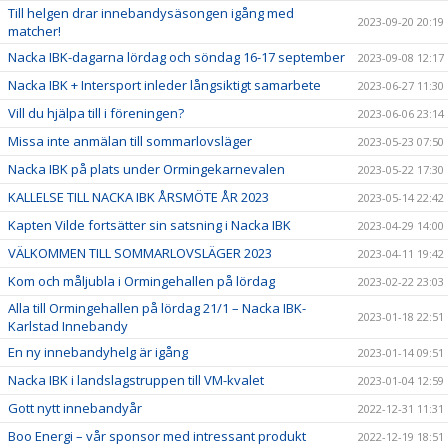
Till helgen drar innebandysäsongen igång med
2023-09-20 20:19
matcher!
Nacka IBK-dagarna lördag och söndag 16-17 september
2023-09-08 12:17
Nacka IBK + Intersport inleder långsiktigt samarbete
2023-06-27 11:30
Vill du hjälpa till i föreningen?
2023-06-06 23:14
Missa inte anmälan till sommarlovsläger
2023-05-23 07:50
Nacka IBK på plats under Ormingekarnevalen
2023-05-22 17:30
KALLELSE TILL NACKA IBK ÅRSMÖTE ÅR 2023
2023-05-14 22:42
Kapten Vilde fortsätter sin satsning i Nacka IBK
2023-04-29 14:00
VÄLKOMMEN TILL SOMMARLOVSLÄGER 2023
2023-04-11 19:42
Kom och måljubla i Ormingehallen på lördag
2023-02-22 23:03
Alla till Ormingehallen på lördag 21/1 – Nacka IBK-
2023-01-18 22:51
Karlstad Innebandy
En ny innebandyhelg är igång
2023-01-14 09:51
Nacka IBK i landslagstruppen till VM-kvalet
2023-01-04 12:59
Gott nytt innebandyår
2022-12-31 11:31
Boo Energi – vår sponsor med intressant produkt
2022-12-19 18:51