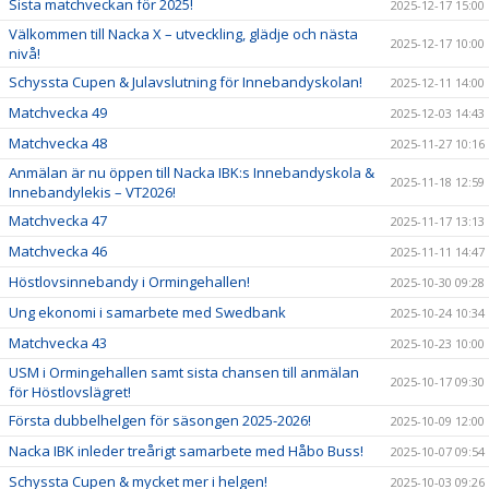
Sista matchveckan för 2025!
2025-12-17 15:00
Välkommen till Nacka X – utveckling, glädje och nästa
2025-12-17 10:00
nivå!
Schyssta Cupen & Julavslutning för Innebandyskolan!
2025-12-11 14:00
Matchvecka 49
2025-12-03 14:43
Matchvecka 48
2025-11-27 10:16
Anmälan är nu öppen till Nacka IBK:s Innebandyskola &
2025-11-18 12:59
Innebandylekis – VT2026!
Matchvecka 47
2025-11-17 13:13
Matchvecka 46
2025-11-11 14:47
Höstlovsinnebandy i Ormingehallen!
2025-10-30 09:28
Ung ekonomi i samarbete med Swedbank
2025-10-24 10:34
Matchvecka 43
2025-10-23 10:00
USM i Ormingehallen samt sista chansen till anmälan
2025-10-17 09:30
för Höstlovslägret!
Första dubbelhelgen för säsongen 2025-2026!
2025-10-09 12:00
Nacka IBK inleder treårigt samarbete med Håbo Buss!
2025-10-07 09:54
Schyssta Cupen & mycket mer i helgen!
2025-10-03 09:26