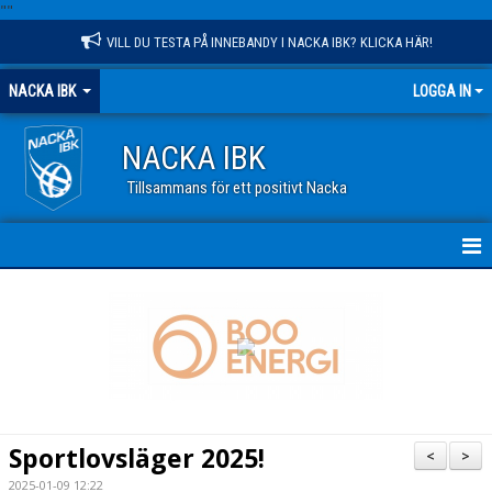
"
"
VILL DU TESTA PÅ INNEBANDY I NACKA IBK? KLICKA HÄR!
NACKA IBK
LOGGA IN
NACKA IBK
Tillsammans för ett positivt Nacka
HEM
NYHETER
KALENDER
VÅR VERKSAMHET
Sportlovsläger 2025!
<
>
OM KLUBBEN
2025-01-09 12:22