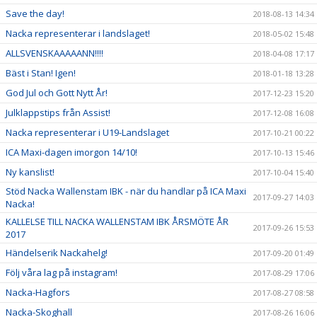
Save the day!
2018-08-13 14:34
Nacka representerar i landslaget!
2018-05-02 15:48
ALLSVENSKAAAAANN!!!!
2018-04-08 17:17
Bäst i Stan! Igen!
2018-01-18 13:28
God Jul och Gott Nytt År!
2017-12-23 15:20
Julklappstips från Assist!
2017-12-08 16:08
Nacka representerar i U19-Landslaget
2017-10-21 00:22
ICA Maxi-dagen imorgon 14/10!
2017-10-13 15:46
Ny kanslist!
2017-10-04 15:40
Stöd Nacka Wallenstam IBK - när du handlar på ICA Maxi
2017-09-27 14:03
Nacka!
KALLELSE TILL NACKA WALLENSTAM IBK ÅRSMÖTE ÅR
2017-09-26 15:53
2017
Händelserik Nackahelg!
2017-09-20 01:49
Följ våra lag på instagram!
2017-08-29 17:06
Nacka-Hagfors
2017-08-27 08:58
Nacka-Skoghall
2017-08-26 16:06