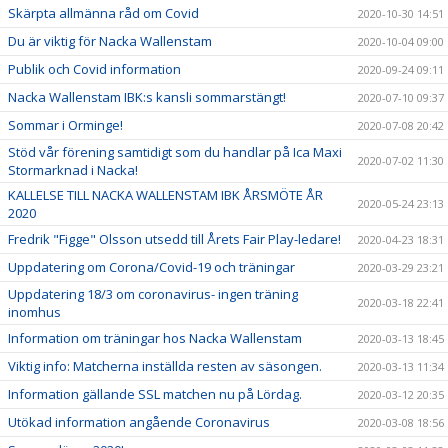
Skärpta allmänna råd om Covid
2020-10-30 14:51
Du är viktig för Nacka Wallenstam
2020-10-04 09:00
Publik och Covid information
2020-09-24 09:11
Nacka Wallenstam IBK:s kansli sommarstängt!
2020-07-10 09:37
Sommar i Orminge!
2020-07-08 20:42
Stöd vår förening samtidigt som du handlar på Ica Maxi
2020-07-02 11:30
Stormarknad i Nacka!
KALLELSE TILL NACKA WALLENSTAM IBK ÅRSMÖTE ÅR
2020-05-24 23:13
2020
Fredrik "Figge" Olsson utsedd till Årets Fair Play-ledare!
2020-04-23 18:31
Uppdatering om Corona/Covid-19 och träningar
2020-03-29 23:21
Uppdatering 18/3 om coronavirus- ingen träning
2020-03-18 22:41
inomhus
Information om träningar hos Nacka Wallenstam
2020-03-13 18:45
Viktig info: Matcherna inställda resten av säsongen.
2020-03-13 11:34
Information gällande SSL matchen nu på Lördag.
2020-03-12 20:35
Utökad information angående Coronavirus
2020-03-08 18:56