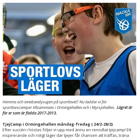
SPORTHALLAR
MATCHER
CAFETERIAN
DOKUMENT
NACKA X
KLUBBSHOPEN
INNEBANDY PLAY
Hemma och innebandysugen på sportlovet? Nu laddar vi för
NACKAPOKALEN
sportlovscamper tillsammans i Ormingehallen och i Myrsjöhallen.
Lägret är
för er som är födda 2017-2013.
DOMARE & MATCHLEDARE
TjejCamp i Ormingehallen måndag-fredag ( 24/2-28/2)
Efter succén i höstas följer vi upp med ännu en renodlat tjejcamp! Ett
inspirerande och roligt läger där tjejer får chansen att träffas, träna