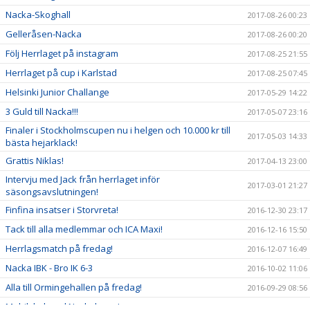
Nacka-Skoghall
2017-08-26 00:23
Gelleråsen-Nacka
2017-08-26 00:20
Följ Herrlaget på instagram
2017-08-25 21:55
Herrlaget på cup i Karlstad
2017-08-25 07:45
Helsinki Junior Challange
2017-05-29 14:22
3 Guld till Nacka!!!
2017-05-07 23:16
Finaler i Stockholmscupen nu i helgen och 10.000 kr till
2017-05-03 14:33
bästa hejarklack!
Grattis Niklas!
2017-04-13 23:00
Intervju med Jack från herrlaget inför
2017-03-01 21:27
säsongsavslutningen!
Finfina insatser i Storvreta!
2016-12-30 23:17
Tack till alla medlemmar och ICA Maxi!
2016-12-16 15:50
Herrlagsmatch på fredag!
2016-12-07 16:49
Nacka IBK - Bro IK 6-3
2016-10-02 11:06
Alla till Ormingehallen på fredag!
2016-09-29 08:56
Mobilskal med Nackalogga!
2016-09-21 20:50