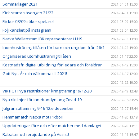
Sommarläger 2021
2021-04-01 15:00
Kick-starta säsongen 21/22
2021-04-01 15:00
Flickor 08/09 söker spelare!
2021-03-29 15:00
Följ kansliet på instagram!
2021-03-04 12:00
Nacka Wallenstam IBK representerar i U19
2021-02-03 13:00
Inomhusträning tillåten för barn och ungdom från 26/1
2021-01-22 19:00
Organiserad utomhusträning tillåten
2021-01-17 22:00
Kostnadsfri digital utbildning för ledare och föräldrar
2021-01-12 15:00
Gott Nytt År och välkomna till 2021!
2021-01-07 12:00
2020-12-22 10:00
VIKTIGT! Nya restriktioner kring träning 19/12-20
2020-12-19 12:48
Nya riktlinjer för innebandyn ang Covid-19
2020-12-15 23:25
Julgransutlämning 9-16 12:e december
2020-12-07 15:44
Hemmamatch Nacka mot Pixbo!!!
2020-11-20 13:18
Uppdateringar före och efter matcher med damlaget
2020-11-20 13:11
Rabatter och erbjudande på Assist!
2020-11-11 15:47