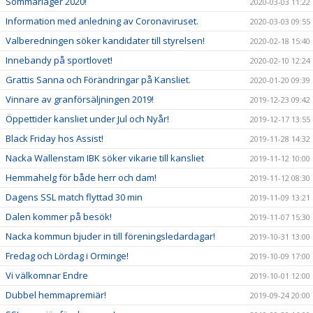
Sommarläger 2020!
2020-03-03 11:22
Information med anledning av Coronaviruset.
2020-03-03 09:55
Valberedningen söker kandidater till styrelsen!
2020-02-18 15:40
Innebandy på sportlovet!
2020-02-10 12:24
Grattis Sanna och Förändringar på Kansliet.
2020-01-20 09:39
Vinnare av granförsäljningen 2019!
2019-12-23 09:42
Öppettider kansliet under Jul och Nyår!
2019-12-17 13:55
Black Friday hos Assist!
2019-11-28 14:32
Nacka Wallenstam IBK söker vikarie till kansliet
2019-11-12 10:00
Hemmahelg för både herr och dam!
2019-11-12 08:30
Dagens SSL match flyttad 30 min
2019-11-09 13:21
Dalen kommer på besök!
2019-11-07 15:30
Nacka kommun bjuder in till föreningsledardagar!
2019-10-31 13:00
Fredag och Lördag i Orminge!
2019-10-09 17:00
Vi välkomnar Endre
2019-10-01 12:00
Dubbel hemmapremiär!
2019-09-24 20:00