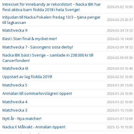
Intresset för innebandy är rekordstort – Nacka IBK har
2026-03-02 10:00
flest aktiva barn födda 2018 i hela Sverige!
Inbjudan till Nacka Pokalen fredag 13/3 – tjäna pengar
2026-02-25 20:37
till lagkassan
Matchvecka 9
2026-02-24 13:12
Bäst i Stan final & mycket mer!
2026-02-16 14:00
Matchvecka 7 - Säsongens sista derby!
2026-02-09 18:12
Nacka IBK bäst i Sverige – samlade in 238.000 kr till
2026-02-09 09:59
Cancerfonden!
Matchvecka 6!
2026-02-03 10:40
Uppstart av lag födda 2019!
2026-02-02 10:00
Matchvecka 5
2026-01-29 15:00
Anmälan till sommarlovslägren öppen!
2026-01-26 10:00
Matchvecka 4
2026-01-22 10:00
Matchvecka 3
2026-01-15 15:00
Nytt år - Nya matcher!
2026-01-07 12:09
Nacka X Målvakt - Anmälan öppen!
2025-12-19 10:00