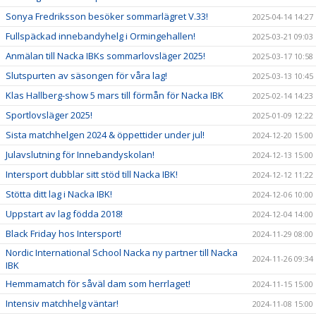
Sonya Fredriksson besöker sommarlägret V.33!
2025-04-14 14:27
Fullspäckad innebandyhelg i Ormingehallen!
2025-03-21 09:03
Anmälan till Nacka IBKs sommarlovsläger 2025!
2025-03-17 10:58
Slutspurten av säsongen för våra lag!
2025-03-13 10:45
Klas Hallberg-show 5 mars till förmån för Nacka IBK
2025-02-14 14:23
Sportlovsläger 2025!
2025-01-09 12:22
Sista matchhelgen 2024 & öppettider under jul!
2024-12-20 15:00
Julavslutning för Innebandyskolan!
2024-12-13 15:00
Intersport dubblar sitt stöd till Nacka IBK!
2024-12-12 11:22
Stötta ditt lag i Nacka IBK!
2024-12-06 10:00
Uppstart av lag födda 2018!
2024-12-04 14:00
Black Friday hos Intersport!
2024-11-29 08:00
Nordic International School Nacka ny partner till Nacka
2024-11-26 09:34
IBK
Hemmamatch för såväl dam som herrlaget!
2024-11-15 15:00
Intensiv matchhelg väntar!
2024-11-08 15:00