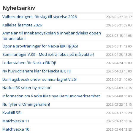
Nyhetsarkiv
Valberedningens förslag till styrelse 2026
2026-05-27 08:17
Kallelse årsmöte 2026
2026-05-21 09:03
Anmälan till Innebandyskolan & Innebandylekis öppen
2026-05-18 14:08
för anmälan!
Öppna provträningar för Nacka IBK HJ/JAS!
2026-05-11 12:00
Sommarläger V.33 – Med extra fokus på målvakter!
2026-04-28 13:28
Ledarstaben för Nacka IBK DJ!
2026-04-24 10:00
Ny huvudtränare klar för Nacka IBK HJ!
2026-04-23 15:00
Damlagsbesök under sommarlägret V.26!
2026-04-21 10:00
Nacka IBK söker ny revisor!
2026-04-09 14:15
Information om Nacka IBKs nya Damjuniorverksamhet!
2026-04-08 10:00
Nu fyller vi Ormingehallen!
2026-03-23 15:13
Kval till SSL
2026-03-17 10:24
Matchvecka 11
2026-03-12 10:16
Matchvecka 10
2026-03-04 12:53