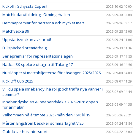
Kickoff i Schyssta Cupen!
2025-10-02 10:00
Matchledarutbildning i Ormingehallen
2025-09-30 14:04
Hemmapremiär för herrarna och mycket mer!
2025-09-26 09:57
Matchvecka 39
2025-09-25 12:05
Uppstartsveckan avklarad!
2025-09-24 11:06
Fullspäckad premiärhelg!
2025-09-19 11:36
Seriepremiär för representationslagen!
2025-09-17 17:55
Nacka IBK spelare uttagna till Talang 17!
2025-09-16 14:56
Nu släpper vi matchbiljetterna för säsongen 2025/2026!
2025-09-08 14:00
Kick Off Cup 2025
2025-08-07 11:29
Vill du spela innebandy, ha roligt och träffa nya vänner i
2025-06-09 14:44
sommar?
Innebandyskolan & Innebandylekis 2025-2026 öppen
2025-06-09 14:35
för anmälan!
Välkommen på årsmöte 2025- mån den 16/6 kl 19
2025-05-26 23:21
Mårten Engström besöker sommarlägret V.25
2025-04-24 13:54
Clubdagar hos Intersport
2025-04-22 13:00