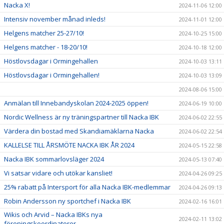
Nacka X!
2024-11-06 12:00
Intensiv november månad inleds!
2024-11-01 12:00
Helgens matcher 25-27/10!
2024-10-25 15:00
Helgens matcher - 18-20/10!
2024-10-18 12:00
Höstlovsdagar i Ormingehallen
2024-10-03 13:11
Höstlovsdagar i Ormingehallen!
2024-10-03 13:09
2024-08-06 15:00
Anmälan till Innebandyskolan 2024-2025 öppen!
2024-06-19 10:00
Nordic Wellness är ny träningspartner till Nacka IBK
2024-06-02 22:55
Värdera din bostad med Skandiamäklarna Nacka
2024-06-02 22:54
KALLELSE TILL ÅRSMÖTE NACKA IBK ÅR 2024
2024-05-15 22:58
Nacka IBK sommarlovsläger 2024
2024-05-13 07:40
Vi satsar vidare och utökar kansliet!
2024-04-26 09:25
25% rabatt på Intersport för alla Nacka IBK-medlemmar
2024-04-26 09:13
Robin Andersson ny sportchef i Nacka IBK
2024-02-16 16:01
Wikis och Arvid – Nacka IBKs nya
2024-02-11 13:02
föreningskoordinatorer