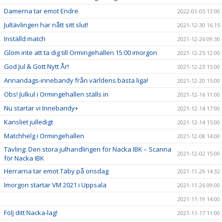
Damerna tar emot Endre
2022-01-05 13:00
Jultävlingen har nått sitt slut!
2021-12-30 16:15
Inställd match
2021-12-26 09:30
Glöm inte att ta dig till Ormingehallen 15:00 imorgon
2021-12-25 12:00
God Jul & Gott Nytt År!
2021-12-23 15:00
Annandags-innebandy från världens bästa liga!
2021-12-20 15:00
Obs! Julkul i Ormingehallen ställs in
2021-12-16 11:00
Nu startar vi Innebandy+
2021-12-14 17:00
Kansliet julledigt
2021-12-14 15:00
Matchhelg i Ormingehallen
2021-12-08 14:00
Tävling: Den stora julhandlingen för Nacka IBK – Scanna
2021-12-02 15:00
för Nacka IBK
Herrarna tar emot Täby på onsdag
2021-11-29 14:32
Imorgon startar VM 2021 i Uppsala
2021-11-26 09:00
2021-11-19 14:00
Följ ditt Nacka-lag!
2021-11-17 11:00