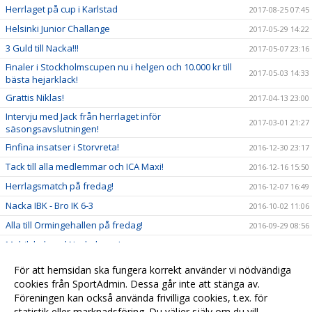
Herrlaget på cup i Karlstad
2017-08-25 07:45
Helsinki Junior Challange
2017-05-29 14:22
3 Guld till Nacka!!!
2017-05-07 23:16
Finaler i Stockholmscupen nu i helgen och 10.000 kr till
2017-05-03 14:33
bästa hejarklack!
Grattis Niklas!
2017-04-13 23:00
Intervju med Jack från herrlaget inför
2017-03-01 21:27
säsongsavslutningen!
Finfina insatser i Storvreta!
2016-12-30 23:17
Tack till alla medlemmar och ICA Maxi!
2016-12-16 15:50
Herrlagsmatch på fredag!
2016-12-07 16:49
Nacka IBK - Bro IK 6-3
2016-10-02 11:06
Alla till Ormingehallen på fredag!
2016-09-29 08:56
Mobilskal med Nackalogga!
2016-09-21 20:50
Se dam och herrlaget och bidra till framtiden!
2016-09-20 13:38
För att hemsidan ska fungera korrekt använder vi nödvändiga
Kallelse till årsmöte
cookies från SportAdmin. Dessa går inte att stänga av.
2016-09-16 17:45
Föreningen kan också använda frivilliga cookies, t.ex. för
Snart dags för ny hemsida!
2013-10-01 12:57
statistik eller marknadsföring. Du väljer själv om du vill