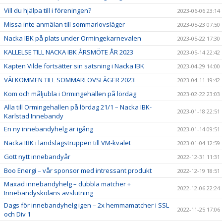
Vill du hjälpa till i föreningen?
2023-06-06 23:14
Missa inte anmälan till sommarlovsläger
2023-05-23 07:50
Nacka IBK på plats under Ormingekarnevalen
2023-05-22 17:30
KALLELSE TILL NACKA IBK ÅRSMÖTE ÅR 2023
2023-05-14 22:42
Kapten Vilde fortsätter sin satsning i Nacka IBK
2023-04-29 14:00
VÄLKOMMEN TILL SOMMARLOVSLÄGER 2023
2023-04-11 19:42
Kom och måljubla i Ormingehallen på lördag
2023-02-22 23:03
Alla till Ormingehallen på lördag 21/1 – Nacka IBK-
2023-01-18 22:51
Karlstad Innebandy
En ny innebandyhelg är igång
2023-01-14 09:51
Nacka IBK i landslagstruppen till VM-kvalet
2023-01-04 12:59
Gott nytt innebandyår
2022-12-31 11:31
Boo Energi – vår sponsor med intressant produkt
2022-12-19 18:51
Maxad innebandyhelg – dubbla matcher +
2022-12-06 22:24
Innebandyskolans avslutning
Dags för innebandyhelg igen – 2x hemmamatcher i SSL
2022-11-25 17:06
och Div 1