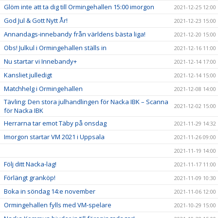
Glöm inte att ta dig till Ormingehallen 15:00 imorgon
2021-12-25 12:00
God Jul & Gott Nytt År!
2021-12-23 15:00
Annandags-innebandy från världens bästa liga!
2021-12-20 15:00
Obs! Julkul i Ormingehallen ställs in
2021-12-16 11:00
Nu startar vi Innebandy+
2021-12-14 17:00
Kansliet julledigt
2021-12-14 15:00
Matchhelg i Ormingehallen
2021-12-08 14:00
Tävling: Den stora julhandlingen för Nacka IBK – Scanna
2021-12-02 15:00
för Nacka IBK
Herrarna tar emot Täby på onsdag
2021-11-29 14:32
Imorgon startar VM 2021 i Uppsala
2021-11-26 09:00
2021-11-19 14:00
Följ ditt Nacka-lag!
2021-11-17 11:00
Förlängt granköp!
2021-11-09 10:30
Boka in söndag 14:e november
2021-11-06 12:00
Ormingehallen fylls med VM-spelare
2021-10-29 15:00