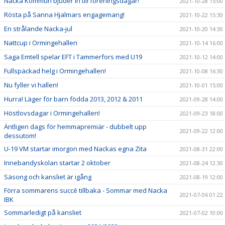
Nacka Kommun bjuder in till föreningsdagar!
2021-10-28 15:00
Rösta på Sanna Hjalmars engagemang!
2021-10-22 15:30
En strålande Nacka-jul
2021-10-20 14:30
Nattcup i Ormingehallen
2021-10-14 16:00
Saga Emtell spelar EFT i Tammerfors med U19
2021-10-12 14:00
Fullspäckad helg i Ormingehallen!
2021-10-08 16:30
Nu fyller vi hallen!
2021-10-01 15:00
Hurra! Läger för barn födda 2013, 2012 & 2011
2021-09-28 14:00
Höstlovsdagar i Ormingehallen!
2021-09-23 18:00
Äntligen dags för hemmapremiär - dubbelt upp
2021-09-22 12:00
dessutom!
U-19 VM startar imorgon med Nackas egna Zita
2021-08-31 22:00
Innebandyskolan startar 2 oktober
2021-08-24 12:30
Säsong och kansliet är igång
2021-08-19 12:00
Förra sommarens succé tillbaka - Sommar med Nacka
2021-07-06 01:22
IBK
Sommarledigt på kansliet
2021-07-02 10:00