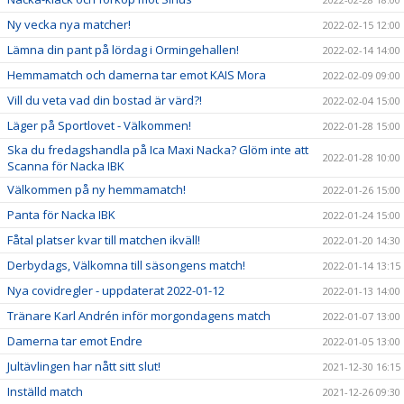
Ny vecka nya matcher!
2022-02-15 12:00
Lämna din pant på lördag i Ormingehallen!
2022-02-14 14:00
Hemmamatch och damerna tar emot KAIS Mora
2022-02-09 09:00
Vill du veta vad din bostad är värd?!
2022-02-04 15:00
Läger på Sportlovet - Välkommen!
2022-01-28 15:00
Ska du fredagshandla på Ica Maxi Nacka? Glöm inte att
2022-01-28 10:00
Scanna för Nacka IBK
Välkommen på ny hemmamatch!
2022-01-26 15:00
Panta för Nacka IBK
2022-01-24 15:00
Fåtal platser kvar till matchen ikväll!
2022-01-20 14:30
Derbydags, Välkomna till säsongens match!
2022-01-14 13:15
Nya covidregler - uppdaterat 2022-01-12
2022-01-13 14:00
Tränare Karl Andrén inför morgondagens match
2022-01-07 13:00
Damerna tar emot Endre
2022-01-05 13:00
Jultävlingen har nått sitt slut!
2021-12-30 16:15
Inställd match
2021-12-26 09:30