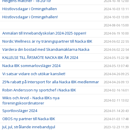
Helgens matcher - 18-20/10!
2024-10-18 12:00
Höstlovsdagar i Ormingehallen
2024-10-03 13:11
Höstlovsdagar i Ormingehallen!
2024-10-03 13:09
2024-08-06 15:00
Anmälan till Innebandyskolan 2024-2025 öppen!
2024-06-19 10:00
Nordic Wellness är ny träningspartner till Nacka IBK
2024-06-02 22:55
Värdera din bostad med Skandiamäklarna Nacka
2024-06-02 22:54
KALLELSE TILL ÅRSMÖTE NACKA IBK ÅR 2024
2024-05-15 22:58
Nacka IBK sommarlovsläger 2024
2024-05-13 07:40
Vi satsar vidare och utökar kansliet!
2024-04-26 09:25
25% rabatt på Intersport för alla Nacka IBK-medlemmar
2024-04-26 09:13
Robin Andersson ny sportchef i Nacka IBK
2024-02-16 16:01
Wikis och Arvid – Nacka IBKs nya
2024-02-11 13:02
föreningskoordinatorer
Sportlovsläger 2024
2024-01-14 20:43
OBOS ny partner till Nacka IBK
2024-01-03 17:48
Jul, jul, strålande innebandyjul
2023-12-23 11:39