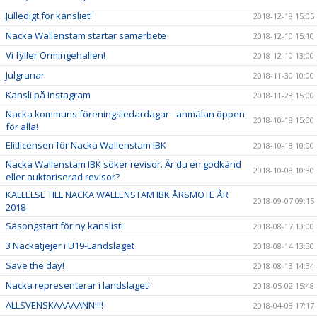
Julledigt för kansliet!
2018-12-18 15:05
Nacka Wallenstam startar samarbete
2018-12-10 15:10
Vi fyller Ormingehallen!
2018-12-10 13:00
Julgranar
2018-11-30 10:00
Kansli på Instagram
2018-11-23 15:00
Nacka kommuns föreningsledardagar - anmälan öppen
2018-10-18 15:00
för alla!
Elitlicensen för Nacka Wallenstam IBK
2018-10-18 10:00
Nacka Wallenstam IBK söker revisor. Är du en godkänd
2018-10-08 10:30
eller auktoriserad revisor?
KALLELSE TILL NACKA WALLENSTAM IBK ÅRSMÖTE ÅR
2018-09-07 09:15
2018
Säsongstart för ny kanslist!
2018-08-17 13:00
3 Nackatjejer i U19-Landslaget
2018-08-14 13:30
Save the day!
2018-08-13 14:34
Nacka representerar i landslaget!
2018-05-02 15:48
ALLSVENSKAAAAANN!!!!
2018-04-08 17:17