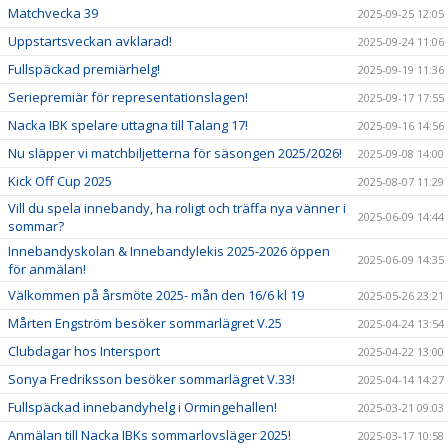
Matchvecka 39
2025-09-25 12:05
Uppstartsveckan avklarad!
2025-09-24 11:06
Fullspäckad premiärhelg!
2025-09-19 11:36
Seriepremiär för representationslagen!
2025-09-17 17:55
Nacka IBK spelare uttagna till Talang 17!
2025-09-16 14:56
Nu släpper vi matchbiljetterna för säsongen 2025/2026!
2025-09-08 14:00
Kick Off Cup 2025
2025-08-07 11:29
Vill du spela innebandy, ha roligt och träffa nya vänner i
2025-06-09 14:44
sommar?
Innebandyskolan & Innebandylekis 2025-2026 öppen
2025-06-09 14:35
för anmälan!
Välkommen på årsmöte 2025- mån den 16/6 kl 19
2025-05-26 23:21
Mårten Engström besöker sommarlägret V.25
2025-04-24 13:54
Clubdagar hos Intersport
2025-04-22 13:00
Sonya Fredriksson besöker sommarlägret V.33!
2025-04-14 14:27
Fullspäckad innebandyhelg i Ormingehallen!
2025-03-21 09:03
Anmälan till Nacka IBKs sommarlovsläger 2025!
2025-03-17 10:58