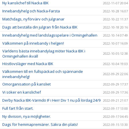
Ny kanslichef till Nacka IBK
2022-11-07 20:04
Innebandyhelg och Nacka-Farsta
2022-10-28 16:07
Matchdags, nyförvärv och julgranar
2022-10-22 11:37
Dags att beställa din julgran från Nacka IBK
2022-10-18 20:16
Innebandyhelg med landslagsspelare i Ormingehallen
2022-10-14 07:49
Välkommen på innebandy i helgen!
2022-10-07 16:09
Världens bästa innebandylag möter Nacka IBK i
2022-10-05 12:38
Ormingehallen ikväll
Höstlovsläger med Nacka IBK
2022-10-04 19:03
Välkommen till en fullspäckad och spännande
2022-09-29 22:06
innebandyhelg!
Omorganisation på kansliet
2022-09-29 17:37
Vi söker en kanslichef
2022-09-29 17:36
Derby Nacka IBK-Värmdö IF i Herr Div 1 nu på lördag 24/9
2022-09-21 21:07
Full fart från start.
2022-09-17 13:00
Ny division, nya möjligheter.
2022-09-17 04:45
Dags för hemmapremiärer. Säkra din plats!
2022-09-15 13:30