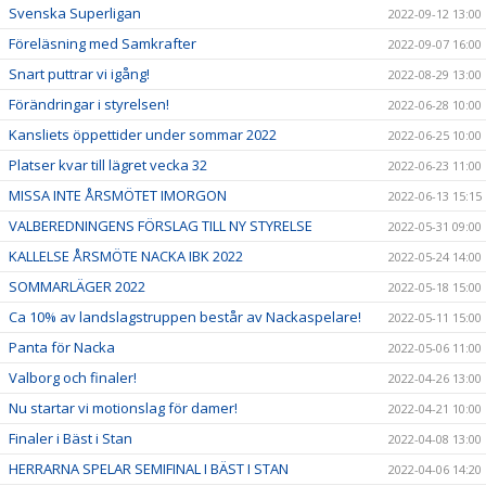
Svenska Superligan
2022-09-12 13:00
Föreläsning med Samkrafter
2022-09-07 16:00
Snart puttrar vi igång!
2022-08-29 13:00
Förändringar i styrelsen!
2022-06-28 10:00
Kansliets öppettider under sommar 2022
2022-06-25 10:00
Platser kvar till lägret vecka 32
2022-06-23 11:00
MISSA INTE ÅRSMÖTET IMORGON
2022-06-13 15:15
VALBEREDNINGENS FÖRSLAG TILL NY STYRELSE
2022-05-31 09:00
KALLELSE ÅRSMÖTE NACKA IBK 2022
2022-05-24 14:00
SOMMARLÄGER 2022
2022-05-18 15:00
Ca 10% av landslagstruppen består av Nackaspelare!
2022-05-11 15:00
Panta för Nacka
2022-05-06 11:00
Valborg och finaler!
2022-04-26 13:00
Nu startar vi motionslag för damer!
2022-04-21 10:00
Finaler i Bäst i Stan
2022-04-08 13:00
HERRARNA SPELAR SEMIFINAL I BÄST I STAN
2022-04-06 14:20