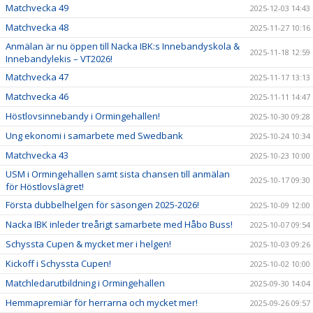
Matchvecka 49
2025-12-03 14:43
Matchvecka 48
2025-11-27 10:16
Anmälan är nu öppen till Nacka IBK:s Innebandyskola &
2025-11-18 12:59
Innebandylekis – VT2026!
Matchvecka 47
2025-11-17 13:13
Matchvecka 46
2025-11-11 14:47
Höstlovsinnebandy i Ormingehallen!
2025-10-30 09:28
Ung ekonomi i samarbete med Swedbank
2025-10-24 10:34
Matchvecka 43
2025-10-23 10:00
USM i Ormingehallen samt sista chansen till anmälan
2025-10-17 09:30
för Höstlovslägret!
Första dubbelhelgen för säsongen 2025-2026!
2025-10-09 12:00
Nacka IBK inleder treårigt samarbete med Håbo Buss!
2025-10-07 09:54
Schyssta Cupen & mycket mer i helgen!
2025-10-03 09:26
Kickoff i Schyssta Cupen!
2025-10-02 10:00
Matchledarutbildning i Ormingehallen
2025-09-30 14:04
Hemmapremiär för herrarna och mycket mer!
2025-09-26 09:57