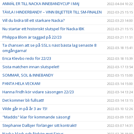
ANMÄL ER TILL NACKA INNEBANDYCUP I MAJ
2022-04-04 10:22
TÄVLA I HINDERBANDY – VINN BILJETTER TILL SM-FINALEN
2022-03-25 15:15
Vill du bidra till ett starkare Nacka?
2022-03-23 14:00
Nu startar ett historiskt slutspel för Nacka IBK
2022-03-21 15:15
Philippa Blom är taggad på 22/23
2022-03-21 11:51
Ta chansen att se på SSL:s näst bästa lag senaste 8
2022-03-18 15:41
omgångarna!
Erica Klevbo redo för 22/23
2022-03-18 15:39
Sista matchen innan slutspelet!
2022-03-17 13:54
SOMMAR, SOL & INNEBANDY
2022-03-15 15:00
PANTA HELA VECKAN!
2022-03-14 15:00
Hanna Fridh kör vidare säsongen 22/23
2022-03-14 13:24
Det kommer bli fullsatt!
2022-03-14 13:15
Vilde går in på år 3 av 15!
2022-03-10 12:26
"Maddis" klar för kommande säsong!
2022-03-09 15:07
Stephanie Dalbjer förlänger sitt kontrakt!
2022-03-07 14:31
Nacka-klack och förköp mot Sirius
2022-02-28 18:00