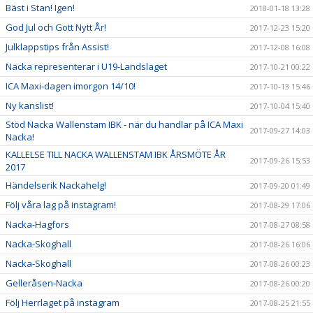
Bäst i Stan! Igen!
2018-01-18 13:28
God Jul och Gott Nytt År!
2017-12-23 15:20
Julklappstips från Assist!
2017-12-08 16:08
Nacka representerar i U19-Landslaget
2017-10-21 00:22
ICA Maxi-dagen imorgon 14/10!
2017-10-13 15:46
Ny kanslist!
2017-10-04 15:40
Stöd Nacka Wallenstam IBK - när du handlar på ICA Maxi
2017-09-27 14:03
Nacka!
KALLELSE TILL NACKA WALLENSTAM IBK ÅRSMÖTE ÅR
2017-09-26 15:53
2017
Händelserik Nackahelg!
2017-09-20 01:49
Följ våra lag på instagram!
2017-08-29 17:06
Nacka-Hagfors
2017-08-27 08:58
Nacka-Skoghall
2017-08-26 16:06
Nacka-Skoghall
2017-08-26 00:23
Gelleråsen-Nacka
2017-08-26 00:20
Följ Herrlaget på instagram
2017-08-25 21:55