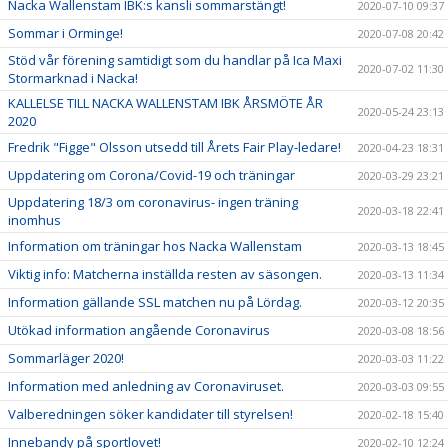
Nacka Wallenstam IBK:s kansli sommarstängt!
2020-07-10 09:37
Sommar i Orminge!
2020-07-08 20:42
Stöd vår förening samtidigt som du handlar på Ica Maxi
2020-07-02 11:30
Stormarknad i Nacka!
KALLELSE TILL NACKA WALLENSTAM IBK ÅRSMÖTE ÅR
2020-05-24 23:13
2020
Fredrik "Figge" Olsson utsedd till Årets Fair Play-ledare!
2020-04-23 18:31
Uppdatering om Corona/Covid-19 och träningar
2020-03-29 23:21
Uppdatering 18/3 om coronavirus- ingen träning
2020-03-18 22:41
inomhus
Information om träningar hos Nacka Wallenstam
2020-03-13 18:45
Viktig info: Matcherna inställda resten av säsongen.
2020-03-13 11:34
Information gällande SSL matchen nu på Lördag.
2020-03-12 20:35
Utökad information angående Coronavirus
2020-03-08 18:56
Sommarläger 2020!
2020-03-03 11:22
Information med anledning av Coronaviruset.
2020-03-03 09:55
Valberedningen söker kandidater till styrelsen!
2020-02-18 15:40
Innebandy på sportlovet!
2020-02-10 12:24