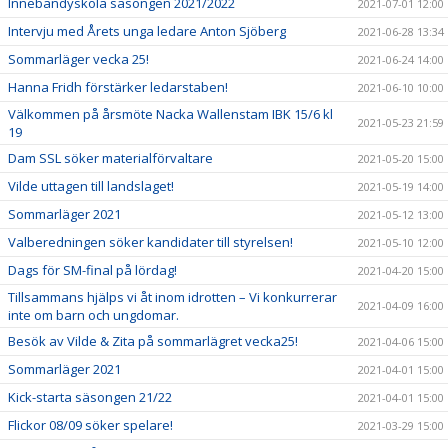
Innebandyskola säsongen 2021/2022
2021-07-01 12:00
Intervju med Årets unga ledare Anton Sjöberg
2021-06-28 13:34
Sommarläger vecka 25!
2021-06-24 14:00
Hanna Fridh förstärker ledarstaben!
2021-06-10 10:00
Välkommen på årsmöte Nacka Wallenstam IBK 15/6 kl
2021-05-23 21:59
19
Dam SSL söker materialförvaltare
2021-05-20 15:00
Vilde uttagen till landslaget!
2021-05-19 14:00
Sommarläger 2021
2021-05-12 13:00
Valberedningen söker kandidater till styrelsen!
2021-05-10 12:00
Dags för SM-final på lördag!
2021-04-20 15:00
Tillsammans hjälps vi åt inom idrotten – Vi konkurrerar
2021-04-09 16:00
inte om barn och ungdomar.
Besök av Vilde & Zita på sommarlägret vecka25!
2021-04-06 15:00
Sommarläger 2021
2021-04-01 15:00
Kick-starta säsongen 21/22
2021-04-01 15:00
Flickor 08/09 söker spelare!
2021-03-29 15:00