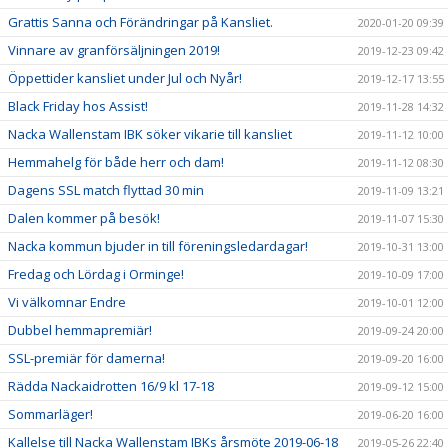
Grattis Sanna och Förändringar på Kansliet.
2020-01-20 09:39
Vinnare av granförsäljningen 2019!
2019-12-23 09:42
Öppettider kansliet under Jul och Nyår!
2019-12-17 13:55
Black Friday hos Assist!
2019-11-28 14:32
Nacka Wallenstam IBK söker vikarie till kansliet
2019-11-12 10:00
Hemmahelg för både herr och dam!
2019-11-12 08:30
Dagens SSL match flyttad 30 min
2019-11-09 13:21
Dalen kommer på besök!
2019-11-07 15:30
Nacka kommun bjuder in till föreningsledardagar!
2019-10-31 13:00
Fredag och Lördag i Orminge!
2019-10-09 17:00
Vi välkomnar Endre
2019-10-01 12:00
Dubbel hemmapremiär!
2019-09-24 20:00
SSL-premiär för damerna!
2019-09-20 16:00
Rädda Nackaidrotten 16/9 kl 17-18
2019-09-12 15:00
Sommarläger!
2019-06-20 16:00
Kallelse till Nacka Wallenstam IBKs årsmöte 2019-06-18
2019-05-26 22:40