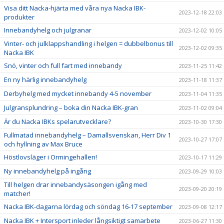
Visa ditt Nacka-hjärta med våra nya Nacka IBK-
2023-12-18 22:03
produkter
Innebandyhelg och julgranar
2023-12-02 10:05
Vinter- och julklappshandling i helgen = dubbelbonus till
2023-12-02 09:35
Nacka IBK
Snö, vinter och full fart med innebandy
2023-11-25 11:42
En ny härlig innebandyhelg
2023-11-18 11:37
Derbyhelg med mycket innebandy 4-5 november
2023-11-04 11:35
Julgransplundring – boka din Nacka IBK-gran
2023-11-02 09:04
Är du Nacka IBKs spelarutvecklare?
2023-10-30 17:30
Fullmatad innebandyhelg – Damallsvenskan, Herr Div 1
2023-10-27 17:07
och hyllning av Max Bruce
Höstlovsläger i Ormingehallen!
2023-10-17 11:29
Ny innebandyhelg på ingång
2023-09-29 10:03
Till helgen drar innebandysäsongen igång med
2023-09-20 20:19
matcher!
Nacka IBK-dagarna lördag och söndag 16-17 september
2023-09-08 12:17
Nacka IBK + Intersport inleder långsiktigt samarbete
2023-06-27 11:30