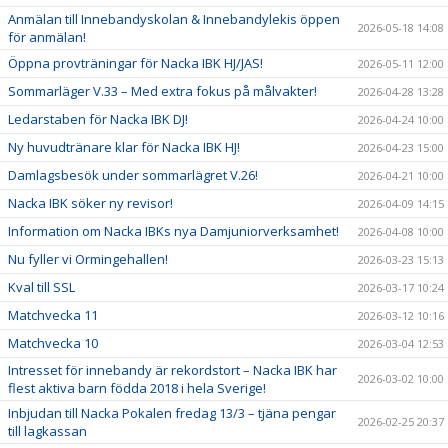
Anmälan till Innebandyskolan & Innebandylekis öppen
2026-05-18 14:08
för anmälan!
Öppna provträningar för Nacka IBK HJ/JAS!
2026-05-11 12:00
Sommarläger V.33 – Med extra fokus på målvakter!
2026-04-28 13:28
Ledarstaben för Nacka IBK DJ!
2026-04-24 10:00
Ny huvudtränare klar för Nacka IBK HJ!
2026-04-23 15:00
Damlagsbesök under sommarlägret V.26!
2026-04-21 10:00
Nacka IBK söker ny revisor!
2026-04-09 14:15
Information om Nacka IBKs nya Damjuniorverksamhet!
2026-04-08 10:00
Nu fyller vi Ormingehallen!
2026-03-23 15:13
Kval till SSL
2026-03-17 10:24
Matchvecka 11
2026-03-12 10:16
Matchvecka 10
2026-03-04 12:53
Intresset för innebandy är rekordstort – Nacka IBK har
2026-03-02 10:00
flest aktiva barn födda 2018 i hela Sverige!
Inbjudan till Nacka Pokalen fredag 13/3 – tjäna pengar
2026-02-25 20:37
till lagkassan