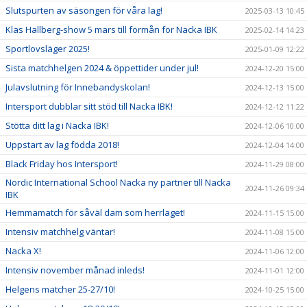
Slutspurten av säsongen för våra lag!
2025-03-13 10:45
Klas Hallberg-show 5 mars till förmån för Nacka IBK
2025-02-14 14:23
Sportlovsläger 2025!
2025-01-09 12:22
Sista matchhelgen 2024 & öppettider under jul!
2024-12-20 15:00
Julavslutning för Innebandyskolan!
2024-12-13 15:00
Intersport dubblar sitt stöd till Nacka IBK!
2024-12-12 11:22
Stötta ditt lag i Nacka IBK!
2024-12-06 10:00
Uppstart av lag födda 2018!
2024-12-04 14:00
Black Friday hos Intersport!
2024-11-29 08:00
Nordic International School Nacka ny partner till Nacka
2024-11-26 09:34
IBK
Hemmamatch för såväl dam som herrlaget!
2024-11-15 15:00
Intensiv matchhelg väntar!
2024-11-08 15:00
Nacka X!
2024-11-06 12:00
Intensiv november månad inleds!
2024-11-01 12:00
Helgens matcher 25-27/10!
2024-10-25 15:00