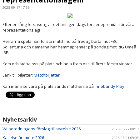
2025-09-17 17:55
SPORTHALLAR
Efter en lång försäsong är det äntligen dags för seriepremiär för våra
MATCHER
representationslag!
CAFETERIAN
Herrarna spelar sin första match nu på fredag borta mot FBC
Sollentuna och damerna har hemmapremiär på söndag mot RIG Umeå
IBF.
DOKUMENT
Kom och stötta oss på plats och heja fram oss till årets första vinster.
NACKA X
Länk till biljetter:
Matchbiljetter
KLUBBSHOPEN
Kan man inte vara på plats sänds matcherna på
Innebandy Play
INNEBANDY PLAY
NACKAPOKALEN
Nyhetsarkiv
DOMARE & MATCHLEDARE
Valberedningens förslag till styrelse 2026
2026-05-27 08:17
Kallelse årsmöte 2026
2026-05-21 09:03