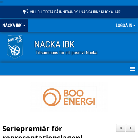
"
"
VILL DU TESTA PÅ INNEBANDY I NACKA IBK? KLICKA HÄR!
NACKA IBK
LOGGA IN
NACKA IBK
Tillsammans för ett positivt Nacka
HEM
NYHETER
KALENDER
VÅR VERKSAMHET
Seriepremiär för
<
>
OM KLUBBEN
representationslagen!