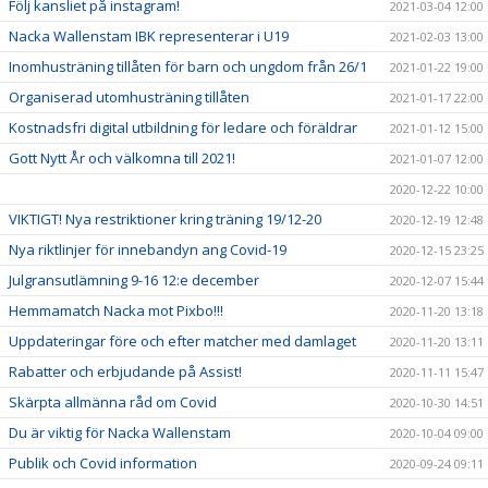
Följ kansliet på instagram!
2021-03-04 12:00
Nacka Wallenstam IBK representerar i U19
2021-02-03 13:00
Inomhusträning tillåten för barn och ungdom från 26/1
2021-01-22 19:00
Organiserad utomhusträning tillåten
2021-01-17 22:00
Kostnadsfri digital utbildning för ledare och föräldrar
2021-01-12 15:00
Gott Nytt År och välkomna till 2021!
2021-01-07 12:00
2020-12-22 10:00
VIKTIGT! Nya restriktioner kring träning 19/12-20
2020-12-19 12:48
Nya riktlinjer för innebandyn ang Covid-19
2020-12-15 23:25
Julgransutlämning 9-16 12:e december
2020-12-07 15:44
Hemmamatch Nacka mot Pixbo!!!
2020-11-20 13:18
Uppdateringar före och efter matcher med damlaget
2020-11-20 13:11
Rabatter och erbjudande på Assist!
2020-11-11 15:47
Skärpta allmänna råd om Covid
2020-10-30 14:51
Du är viktig för Nacka Wallenstam
2020-10-04 09:00
Publik och Covid information
2020-09-24 09:11