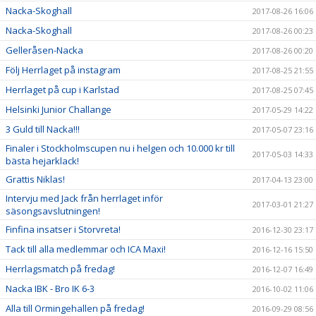
Nacka-Skoghall
2017-08-26 16:06
Nacka-Skoghall
2017-08-26 00:23
Gelleråsen-Nacka
2017-08-26 00:20
Följ Herrlaget på instagram
2017-08-25 21:55
Herrlaget på cup i Karlstad
2017-08-25 07:45
Helsinki Junior Challange
2017-05-29 14:22
3 Guld till Nacka!!!
2017-05-07 23:16
Finaler i Stockholmscupen nu i helgen och 10.000 kr till
2017-05-03 14:33
bästa hejarklack!
Grattis Niklas!
2017-04-13 23:00
Intervju med Jack från herrlaget inför
2017-03-01 21:27
säsongsavslutningen!
Finfina insatser i Storvreta!
2016-12-30 23:17
Tack till alla medlemmar och ICA Maxi!
2016-12-16 15:50
Herrlagsmatch på fredag!
2016-12-07 16:49
Nacka IBK - Bro IK 6-3
2016-10-02 11:06
Alla till Ormingehallen på fredag!
2016-09-29 08:56