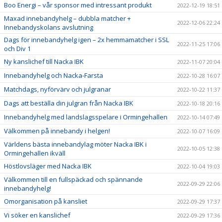
Boo Energi – vår sponsor med intressant produkt
2022-12-19 18:51
Maxad innebandyhelg – dubbla matcher +
2022-12-06 22:24
Innebandyskolans avslutning
Dags för innebandyhelg igen – 2x hemmamatcher i SSL
2022-11-25 17:06
och Div 1
Ny kanslichef till Nacka IBK
2022-11-07 20:04
Innebandyhelg och Nacka-Farsta
2022-10-28 16:07
Matchdags, nyförvärv och julgranar
2022-10-22 11:37
Dags att beställa din julgran från Nacka IBK
2022-10-18 20:16
Innebandyhelg med landslagsspelare i Ormingehallen
2022-10-14 07:49
Välkommen på innebandy i helgen!
2022-10-07 16:09
Världens bästa innebandylag möter Nacka IBK i
2022-10-05 12:38
Ormingehallen ikväll
Höstlovsläger med Nacka IBK
2022-10-04 19:03
Välkommen till en fullspäckad och spännande
2022-09-29 22:06
innebandyhelg!
Omorganisation på kansliet
2022-09-29 17:37
Vi söker en kanslichef
2022-09-29 17:36