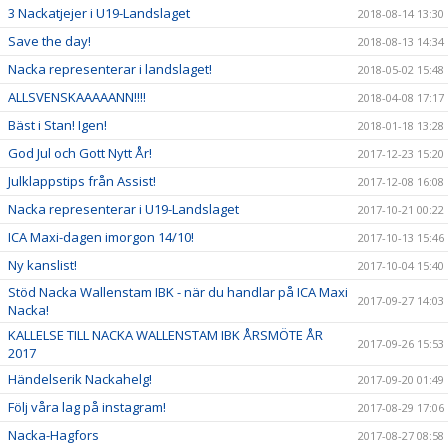
3 Nackatjejer i U19-Landslaget
2018-08-14 13:30
Save the day!
2018-08-13 14:34
Nacka representerar i landslaget!
2018-05-02 15:48
ALLSVENSKAAAAANN!!!!
2018-04-08 17:17
Bäst i Stan! Igen!
2018-01-18 13:28
God Jul och Gott Nytt År!
2017-12-23 15:20
Julklappstips från Assist!
2017-12-08 16:08
Nacka representerar i U19-Landslaget
2017-10-21 00:22
ICA Maxi-dagen imorgon 14/10!
2017-10-13 15:46
Ny kanslist!
2017-10-04 15:40
Stöd Nacka Wallenstam IBK - när du handlar på ICA Maxi
2017-09-27 14:03
Nacka!
KALLELSE TILL NACKA WALLENSTAM IBK ÅRSMÖTE ÅR
2017-09-26 15:53
2017
Händelserik Nackahelg!
2017-09-20 01:49
Följ våra lag på instagram!
2017-08-29 17:06
Nacka-Hagfors
2017-08-27 08:58