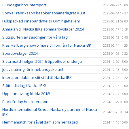
Clubdagar hos Intersport
2025-04-22 13:00
Sonya Fredriksson besöker sommarlägret V.33!
2025-04-14 14:27
Fullspäckad innebandyhelg i Ormingehallen!
2025-03-21 09:03
Anmälan till Nacka IBKs sommarlovsläger 2025!
2025-03-17 10:58
Slutspurten av säsongen för våra lag!
2025-03-13 10:45
Klas Hallberg-show 5 mars till förmån för Nacka IBK
2025-02-14 14:23
Sportlovsläger 2025!
2025-01-09 12:22
Sista matchhelgen 2024 & öppettider under jul!
2024-12-20 15:00
Julavslutning för Innebandyskolan!
2024-12-13 15:00
Intersport dubblar sitt stöd till Nacka IBK!
2024-12-12 11:22
Stötta ditt lag i Nacka IBK!
2024-12-06 10:00
Uppstart av lag födda 2018!
2024-12-04 14:00
Black Friday hos Intersport!
2024-11-29 08:00
Nordic International School Nacka ny partner till Nacka
2024-11-26 09:34
IBK
Hemmamatch för såväl dam som herrlaget!
2024-11-15 15:00