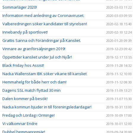
Sommarläger 2020!
2020-03-03 11:22
Information med anledning av Coronaviruset.
2020-03-03 09:55
Valberedningen söker kandidater till styrelsen!
2020-02-18 15:40
Innebandy på sportlovet!
2020-02-10 12:24
Grattis Sanna och Förändringar på Kansliet.
2020-01-20 09:39
Vinnare av granförsäljningen 2019!
2019-12-23 09:42
Öppettider kansliet under Jul och Nyår!
2019-12-17 13:55
Black Friday hos Assist!
2019-11-28 14:32
Nacka Wallenstam IBK söker vikarie till kansliet
2019-11-12 10:00
Hemmahelg för både herr och dam!
2019-11-12 08:30
Dagens SSL match flyttad 30 min
2019-11-09 13:21
Dalen kommer på besök!
2019-11-07 15:30
Nacka kommun bjuder in till föreningsledardagar!
2019-10-31 13:00
Fredag och Lördag i Orminge!
2019-10-09 17:00
Vi välkomnar Endre
2019-10-01 12:00
Dubbel hemmapremiär!
2019-09-24 20:00