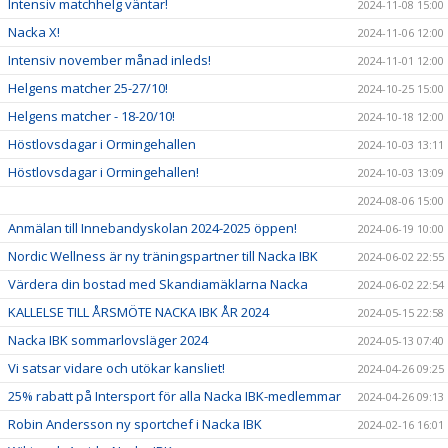
Intensiv matchhelg väntar!
2024-11-08 15:00
Nacka X!
2024-11-06 12:00
Intensiv november månad inleds!
2024-11-01 12:00
Helgens matcher 25-27/10!
2024-10-25 15:00
Helgens matcher - 18-20/10!
2024-10-18 12:00
Höstlovsdagar i Ormingehallen
2024-10-03 13:11
Höstlovsdagar i Ormingehallen!
2024-10-03 13:09
2024-08-06 15:00
Anmälan till Innebandyskolan 2024-2025 öppen!
2024-06-19 10:00
Nordic Wellness är ny träningspartner till Nacka IBK
2024-06-02 22:55
Värdera din bostad med Skandiamäklarna Nacka
2024-06-02 22:54
KALLELSE TILL ÅRSMÖTE NACKA IBK ÅR 2024
2024-05-15 22:58
Nacka IBK sommarlovsläger 2024
2024-05-13 07:40
Vi satsar vidare och utökar kansliet!
2024-04-26 09:25
25% rabatt på Intersport för alla Nacka IBK-medlemmar
2024-04-26 09:13
Robin Andersson ny sportchef i Nacka IBK
2024-02-16 16:01