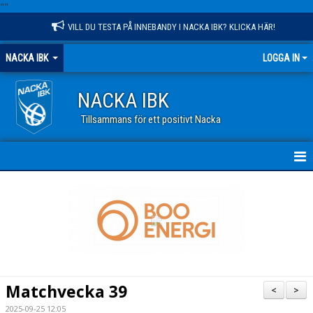
"
"
VILL DU TESTA PÅ INNEBANDY I NACKA IBK? KLICKA HÄR!
NACKA IBK
LOGGA IN
NACKA IBK
Tillsammans för ett positivt Nacka
HEM
NYHETER
KALENDER
VÅR VERKSAMHET
Matchvecka 39
<
>
OM KLUBBEN
2025-09-25 12:05