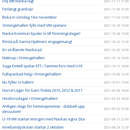
Följ ditt Nacka-lag!
2021-11-17 11:00
Förlängt granköp!
2021-11-09 10:30
Boka in söndag 14:e november
2021-11-06 12:00
Ormingehallen fylls med VM-spelare
2021-10-29 15:00
Nacka Kommun bjuder in till föreningsdagar!
2021-10-28 15:00
Rösta på Sanna Hjalmars engagemang!
2021-10-22 15:30
En strålande Nacka-jul
2021-10-20 14:30
Nattcup i Ormingehallen
2021-10-14 16:00
Saga Emtell spelar EFT i Tammerfors med U19
2021-10-12 14:00
Fullspäckad helg i Ormingehallen!
2021-10-08 16:30
Nu fyller vi hallen!
2021-10-01 15:00
Hurra! Läger för barn födda 2013, 2012 & 2011
2021-09-28 14:00
Höstlovsdagar i Ormingehallen!
2021-09-23 18:00
Äntligen dags för hemmapremiär - dubbelt upp
2021-09-22 12:00
dessutom!
U-19 VM startar imorgon med Nackas egna Zita
2021-08-31 22:00
Innebandyskolan startar 2 oktober
2021-08-24 12:30