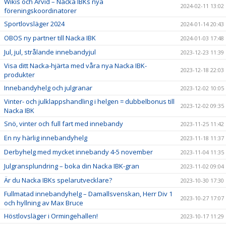
Wikis och Arvid – Nacka IBKs nya
2024-02-11 13:02
föreningskoordinatorer
Sportlovsläger 2024
2024-01-14 20:43
OBOS ny partner till Nacka IBK
2024-01-03 17:48
Jul, jul, strålande innebandyjul
2023-12-23 11:39
Visa ditt Nacka-hjärta med våra nya Nacka IBK-
2023-12-18 22:03
produkter
Innebandyhelg och julgranar
2023-12-02 10:05
Vinter- och julklappshandling i helgen = dubbelbonus till
2023-12-02 09:35
Nacka IBK
Snö, vinter och full fart med innebandy
2023-11-25 11:42
En ny härlig innebandyhelg
2023-11-18 11:37
Derbyhelg med mycket innebandy 4-5 november
2023-11-04 11:35
Julgransplundring – boka din Nacka IBK-gran
2023-11-02 09:04
Är du Nacka IBKs spelarutvecklare?
2023-10-30 17:30
Fullmatad innebandyhelg – Damallsvenskan, Herr Div 1
2023-10-27 17:07
och hyllning av Max Bruce
Höstlovsläger i Ormingehallen!
2023-10-17 11:29