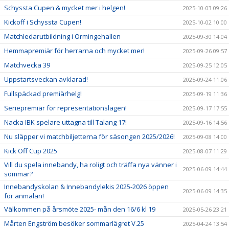
Schyssta Cupen & mycket mer i helgen!
2025-10-03 09:26
Kickoff i Schyssta Cupen!
2025-10-02 10:00
Matchledarutbildning i Ormingehallen
2025-09-30 14:04
Hemmapremiär för herrarna och mycket mer!
2025-09-26 09:57
Matchvecka 39
2025-09-25 12:05
Uppstartsveckan avklarad!
2025-09-24 11:06
Fullspäckad premiärhelg!
2025-09-19 11:36
Seriepremiär för representationslagen!
2025-09-17 17:55
Nacka IBK spelare uttagna till Talang 17!
2025-09-16 14:56
Nu släpper vi matchbiljetterna för säsongen 2025/2026!
2025-09-08 14:00
Kick Off Cup 2025
2025-08-07 11:29
Vill du spela innebandy, ha roligt och träffa nya vänner i
2025-06-09 14:44
sommar?
Innebandyskolan & Innebandylekis 2025-2026 öppen
2025-06-09 14:35
för anmälan!
Välkommen på årsmöte 2025- mån den 16/6 kl 19
2025-05-26 23:21
Mårten Engström besöker sommarlägret V.25
2025-04-24 13:54