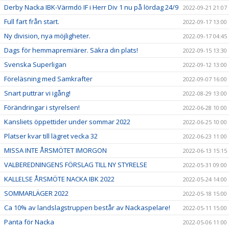
Derby Nacka IBK-Värmdö IF i Herr Div 1 nu på lördag 24/9
2022-09-21 21:07
Full fart från start.
2022-09-17 13:00
Ny division, nya möjligheter.
2022-09-17 04:45
Dags för hemmapremiärer. Säkra din plats!
2022-09-15 13:30
Svenska Superligan
2022-09-12 13:00
Föreläsning med Samkrafter
2022-09-07 16:00
Snart puttrar vi igång!
2022-08-29 13:00
Förändringar i styrelsen!
2022-06-28 10:00
Kansliets öppettider under sommar 2022
2022-06-25 10:00
Platser kvar till lägret vecka 32
2022-06-23 11:00
MISSA INTE ÅRSMÖTET IMORGON
2022-06-13 15:15
VALBEREDNINGENS FÖRSLAG TILL NY STYRELSE
2022-05-31 09:00
KALLELSE ÅRSMÖTE NACKA IBK 2022
2022-05-24 14:00
SOMMARLÄGER 2022
2022-05-18 15:00
Ca 10% av landslagstruppen består av Nackaspelare!
2022-05-11 15:00
Panta för Nacka
2022-05-06 11:00