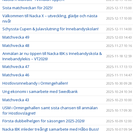
Sista matchveckan för 2025!
2025-12-17 15:00
Välkommen till Nacka X – utveckling, glädje och nästa
2025-12-17 10:00
nivå!
Schyssta Cupen & Julavslutning för Innebandyskolan!
2025-12-11 14:00
Matchvecka 49
2025-12-03 14:43
Matchvecka 48
2025-11-27 10:16
Anmälan är nu öppen till Nacka IBK:s Innebandyskola &
2025-11-18 12:59
Innebandylekis – VT2026!
Matchvecka 47
2025-11-17 13:13
Matchvecka 46
2025-11-11 14:47
Höstlovsinnebandy i Ormingehallen!
2025-10-30 09:28
Ung ekonomi i samarbete med Swedbank
2025-10-24 10:34
Matchvecka 43
2025-10-23 10:00
USM i Ormingehallen samt sista chansen till anmälan
2025-10-17 09:30
för Höstlovslägret!
Första dubbelhelgen för säsongen 2025-2026!
2025-10-09 12:00
Nacka IBK inleder treårigt samarbete med Håbo Buss!
2025-10-07 09:54