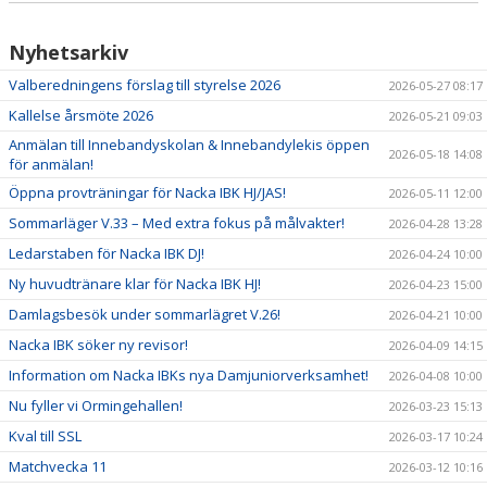
Nyhetsarkiv
Valberedningens förslag till styrelse 2026
2026-05-27 08:17
Kallelse årsmöte 2026
2026-05-21 09:03
Anmälan till Innebandyskolan & Innebandylekis öppen
2026-05-18 14:08
för anmälan!
Öppna provträningar för Nacka IBK HJ/JAS!
2026-05-11 12:00
Sommarläger V.33 – Med extra fokus på målvakter!
2026-04-28 13:28
Ledarstaben för Nacka IBK DJ!
2026-04-24 10:00
Ny huvudtränare klar för Nacka IBK HJ!
2026-04-23 15:00
Damlagsbesök under sommarlägret V.26!
2026-04-21 10:00
Nacka IBK söker ny revisor!
2026-04-09 14:15
Information om Nacka IBKs nya Damjuniorverksamhet!
2026-04-08 10:00
Nu fyller vi Ormingehallen!
2026-03-23 15:13
Kval till SSL
2026-03-17 10:24
Matchvecka 11
2026-03-12 10:16