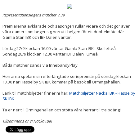
SPORTHALLAR
Representationslagens matcher V.39
MATCHER
Premiärerna avklarade och säsongen rullar vidare och det gör även
våra damer som beger sig norrut i helgen för ett dubbelmöte där
Gamla Stan IBK och IBF Dalen väntar.
CAFETERIAN
Lördag 27/9 klockan 16.00 väntar Gamla Stan IBK i Skellefteå.
DOKUMENT
Söndag 28/9 klockan 12.30 väntar IBF Dalen i Umeå.
Båda matcher sänds via InnebandyPlay.
NACKA X
Herrarna spelare sin efterlängtade seriepremiär på söndag klockan
KLUBBSHOPEN
13.30 när Hässelby SK IBK kommer på besök till Ormingehallen.
INNEBANDY PLAY
Länk till matchbiljetter finner ni här:
Matchbiljetter Nacka IBK - Hässelby
SK IBK
NACKAPOKALEN
Ta er ner till Ormingehallen och stötta våra herrar till tre poäng!
DOMARE & MATCHLEDARE
Tillsammans är vi Nacka IBK!