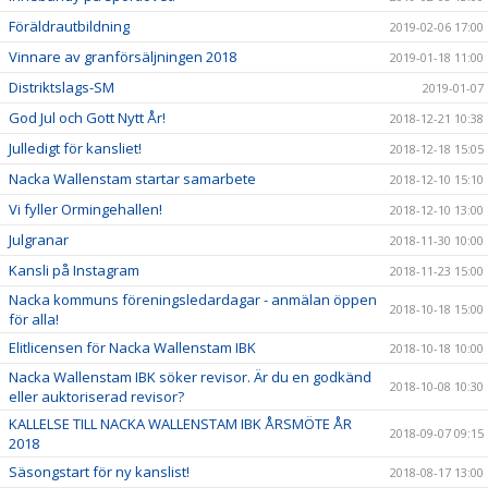
Föräldrautbildning
2019-02-06 17:00
Vinnare av granförsäljningen 2018
2019-01-18 11:00
Distriktslags-SM
2019-01-07
God Jul och Gott Nytt År!
2018-12-21 10:38
Julledigt för kansliet!
2018-12-18 15:05
Nacka Wallenstam startar samarbete
2018-12-10 15:10
Vi fyller Ormingehallen!
2018-12-10 13:00
Julgranar
2018-11-30 10:00
Kansli på Instagram
2018-11-23 15:00
Nacka kommuns föreningsledardagar - anmälan öppen
2018-10-18 15:00
för alla!
Elitlicensen för Nacka Wallenstam IBK
2018-10-18 10:00
Nacka Wallenstam IBK söker revisor. Är du en godkänd
2018-10-08 10:30
eller auktoriserad revisor?
KALLELSE TILL NACKA WALLENSTAM IBK ÅRSMÖTE ÅR
2018-09-07 09:15
2018
Säsongstart för ny kanslist!
2018-08-17 13:00