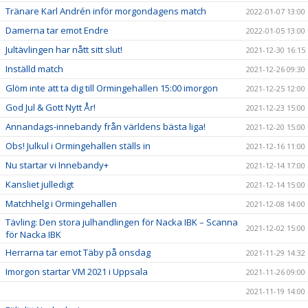
Tränare Karl Andrén inför morgondagens match
2022-01-07 13:00
Damerna tar emot Endre
2022-01-05 13:00
Jultävlingen har nått sitt slut!
2021-12-30 16:15
Inställd match
2021-12-26 09:30
Glöm inte att ta dig till Ormingehallen 15:00 imorgon
2021-12-25 12:00
God Jul & Gott Nytt År!
2021-12-23 15:00
Annandags-innebandy från världens bästa liga!
2021-12-20 15:00
Obs! Julkul i Ormingehallen ställs in
2021-12-16 11:00
Nu startar vi Innebandy+
2021-12-14 17:00
Kansliet julledigt
2021-12-14 15:00
Matchhelg i Ormingehallen
2021-12-08 14:00
Tävling: Den stora julhandlingen för Nacka IBK – Scanna
2021-12-02 15:00
för Nacka IBK
Herrarna tar emot Täby på onsdag
2021-11-29 14:32
Imorgon startar VM 2021 i Uppsala
2021-11-26 09:00
2021-11-19 14:00