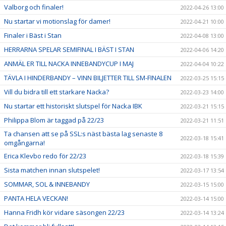
Valborg och finaler!
2022-04-26 13:00
Nu startar vi motionslag för damer!
2022-04-21 10:00
Finaler i Bäst i Stan
2022-04-08 13:00
HERRARNA SPELAR SEMIFINAL I BÄST I STAN
2022-04-06 14:20
ANMÄL ER TILL NACKA INNEBANDYCUP I MAJ
2022-04-04 10:22
TÄVLA I HINDERBANDY – VINN BILJETTER TILL SM-FINALEN
2022-03-25 15:15
Vill du bidra till ett starkare Nacka?
2022-03-23 14:00
Nu startar ett historiskt slutspel för Nacka IBK
2022-03-21 15:15
Philippa Blom är taggad på 22/23
2022-03-21 11:51
Ta chansen att se på SSL:s näst bästa lag senaste 8
2022-03-18 15:41
omgångarna!
Erica Klevbo redo för 22/23
2022-03-18 15:39
Sista matchen innan slutspelet!
2022-03-17 13:54
SOMMAR, SOL & INNEBANDY
2022-03-15 15:00
PANTA HELA VECKAN!
2022-03-14 15:00
Hanna Fridh kör vidare säsongen 22/23
2022-03-14 13:24