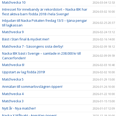
Matchvecka 10
2026-03-04 12:53
Intresset för innebandy är rekordstort – Nacka IBK har
2026-03-02 10:00
flest aktiva barn födda 2018 i hela Sverige!
Inbjudan till Nacka Pokalen fredag 13/3 – tjäna pengar
2026-02-25 20:37
till lagkassan
Matchvecka 9
2026-02-24 13:12
Bäst i Stan final & mycket mer!
2026-02-16 14:00
Matchvecka 7 - Säsongens sista derby!
2026-02-09 18:12
Nacka IBK bäst i Sverige – samlade in 238.000 kr till
2026-02-09 09:59
Cancerfonden!
Matchvecka 6!
2026-02-03 10:40
Uppstart av lag födda 2019!
2026-02-02 10:00
Matchvecka 5
2026-01-29 15:00
Anmälan till sommarlovslägren öppen!
2026-01-26 10:00
Matchvecka 4
2026-01-22 10:00
Matchvecka 3
2026-01-15 15:00
Nytt år - Nya matcher!
2026-01-07 12:09
Nacka X Målvakt - Anmälan öppen!
2025-12-19 10:00