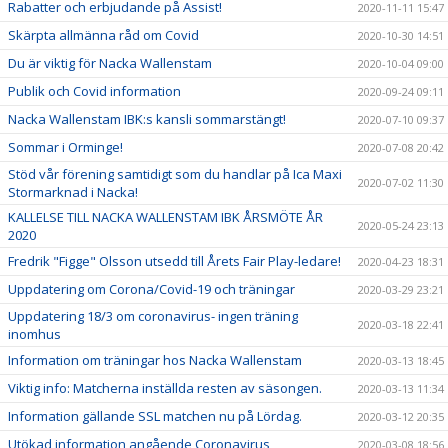
Rabatter och erbjudande på Assist!
2020-11-11 15:47
Skärpta allmänna råd om Covid
2020-10-30 14:51
Du är viktig för Nacka Wallenstam
2020-10-04 09:00
Publik och Covid information
2020-09-24 09:11
Nacka Wallenstam IBK:s kansli sommarstängt!
2020-07-10 09:37
Sommar i Orminge!
2020-07-08 20:42
Stöd vår förening samtidigt som du handlar på Ica Maxi
2020-07-02 11:30
Stormarknad i Nacka!
KALLELSE TILL NACKA WALLENSTAM IBK ÅRSMÖTE ÅR
2020-05-24 23:13
2020
Fredrik "Figge" Olsson utsedd till Årets Fair Play-ledare!
2020-04-23 18:31
Uppdatering om Corona/Covid-19 och träningar
2020-03-29 23:21
Uppdatering 18/3 om coronavirus- ingen träning
2020-03-18 22:41
inomhus
Information om träningar hos Nacka Wallenstam
2020-03-13 18:45
Viktig info: Matcherna inställda resten av säsongen.
2020-03-13 11:34
Information gällande SSL matchen nu på Lördag.
2020-03-12 20:35
Utökad information angående Coronavirus
2020-03-08 18:56