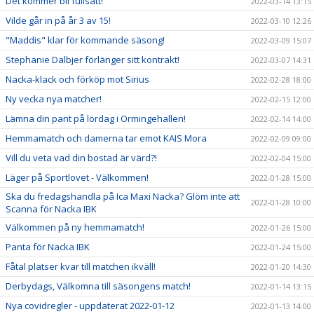
Det kommer bli fullsatt!
2022-03-14 13:15
Vilde går in på år 3 av 15!
2022-03-10 12:26
"Maddis" klar för kommande säsong!
2022-03-09 15:07
Stephanie Dalbjer förlänger sitt kontrakt!
2022-03-07 14:31
Nacka-klack och förköp mot Sirius
2022-02-28 18:00
Ny vecka nya matcher!
2022-02-15 12:00
Lämna din pant på lördag i Ormingehallen!
2022-02-14 14:00
Hemmamatch och damerna tar emot KAIS Mora
2022-02-09 09:00
Vill du veta vad din bostad är värd?!
2022-02-04 15:00
Läger på Sportlovet - Välkommen!
2022-01-28 15:00
Ska du fredagshandla på Ica Maxi Nacka? Glöm inte att
2022-01-28 10:00
Scanna för Nacka IBK
Välkommen på ny hemmamatch!
2022-01-26 15:00
Panta för Nacka IBK
2022-01-24 15:00
Fåtal platser kvar till matchen ikväll!
2022-01-20 14:30
Derbydags, Välkomna till säsongens match!
2022-01-14 13:15
Nya covidregler - uppdaterat 2022-01-12
2022-01-13 14:00