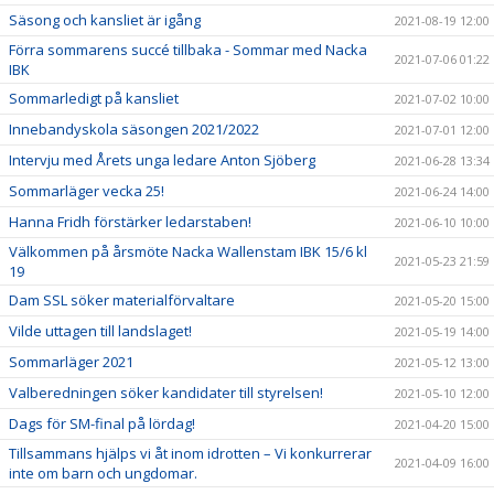
Säsong och kansliet är igång
2021-08-19 12:00
Förra sommarens succé tillbaka - Sommar med Nacka
2021-07-06 01:22
IBK
Sommarledigt på kansliet
2021-07-02 10:00
Innebandyskola säsongen 2021/2022
2021-07-01 12:00
Intervju med Årets unga ledare Anton Sjöberg
2021-06-28 13:34
Sommarläger vecka 25!
2021-06-24 14:00
Hanna Fridh förstärker ledarstaben!
2021-06-10 10:00
Välkommen på årsmöte Nacka Wallenstam IBK 15/6 kl
2021-05-23 21:59
19
Dam SSL söker materialförvaltare
2021-05-20 15:00
Vilde uttagen till landslaget!
2021-05-19 14:00
Sommarläger 2021
2021-05-12 13:00
Valberedningen söker kandidater till styrelsen!
2021-05-10 12:00
Dags för SM-final på lördag!
2021-04-20 15:00
Tillsammans hjälps vi åt inom idrotten – Vi konkurrerar
2021-04-09 16:00
inte om barn och ungdomar.