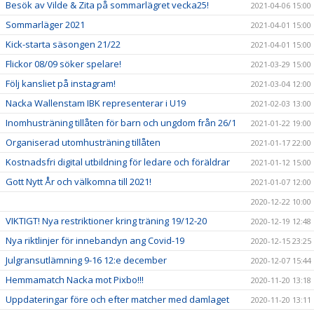
Besök av Vilde & Zita på sommarlägret vecka25!
2021-04-06 15:00
Sommarläger 2021
2021-04-01 15:00
Kick-starta säsongen 21/22
2021-04-01 15:00
Flickor 08/09 söker spelare!
2021-03-29 15:00
Följ kansliet på instagram!
2021-03-04 12:00
Nacka Wallenstam IBK representerar i U19
2021-02-03 13:00
Inomhusträning tillåten för barn och ungdom från 26/1
2021-01-22 19:00
Organiserad utomhusträning tillåten
2021-01-17 22:00
Kostnadsfri digital utbildning för ledare och föräldrar
2021-01-12 15:00
Gott Nytt År och välkomna till 2021!
2021-01-07 12:00
2020-12-22 10:00
VIKTIGT! Nya restriktioner kring träning 19/12-20
2020-12-19 12:48
Nya riktlinjer för innebandyn ang Covid-19
2020-12-15 23:25
Julgransutlämning 9-16 12:e december
2020-12-07 15:44
Hemmamatch Nacka mot Pixbo!!!
2020-11-20 13:18
Uppdateringar före och efter matcher med damlaget
2020-11-20 13:11