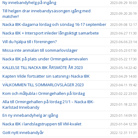
Ny innebandyhelg på ingång
2023-09-29 10:03
Till helgen drar innebandysäsongen igång med
2023-09-20 20:19
matcher!
Nacka IBK-dagarna lördag och söndag 16-17 september
2023-09-08 12:17
Nacka IBK + Intersport inleder långsiktigt samarbete
2023-06-27 11:30
Vill du hjälpa till i föreningen?
2023-06-06 23:14
Missa inte anmälan till sommarlovsläger
2023-05-23 07:50
Nacka IBK på plats under Ormingekarnevalen
2023-05-22 17:30
KALLELSE TILL NACKA IBK ÅRSMÖTE ÅR 2023
2023-05-14 22:42
Kapten Vilde fortsätter sin satsning i Nacka IBK
2023-04-29 14:00
VÄLKOMMEN TILL SOMMARLOVSLÄGER 2023
2023-04-11 19:42
Kom och måljubla i Ormingehallen på lördag
2023-02-22 23:03
Alla till Ormingehallen på lördag 21/1 – Nacka IBK-
2023-01-18 22:51
Karlstad Innebandy
En ny innebandyhelg är igång
2023-01-14 09:51
Nacka IBK i landslagstruppen till VM-kvalet
2023-01-04 12:59
Gott nytt innebandyår
2022-12-31 11:31