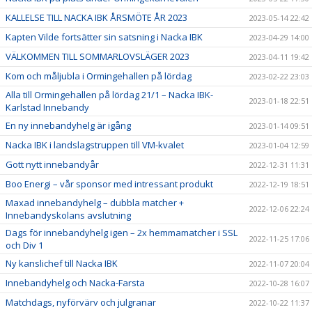
KALLELSE TILL NACKA IBK ÅRSMÖTE ÅR 2023
2023-05-14 22:42
Kapten Vilde fortsätter sin satsning i Nacka IBK
2023-04-29 14:00
VÄLKOMMEN TILL SOMMARLOVSLÄGER 2023
2023-04-11 19:42
Kom och måljubla i Ormingehallen på lördag
2023-02-22 23:03
Alla till Ormingehallen på lördag 21/1 – Nacka IBK-
2023-01-18 22:51
Karlstad Innebandy
En ny innebandyhelg är igång
2023-01-14 09:51
Nacka IBK i landslagstruppen till VM-kvalet
2023-01-04 12:59
Gott nytt innebandyår
2022-12-31 11:31
Boo Energi – vår sponsor med intressant produkt
2022-12-19 18:51
Maxad innebandyhelg – dubbla matcher +
2022-12-06 22:24
Innebandyskolans avslutning
Dags för innebandyhelg igen – 2x hemmamatcher i SSL
2022-11-25 17:06
och Div 1
Ny kanslichef till Nacka IBK
2022-11-07 20:04
Innebandyhelg och Nacka-Farsta
2022-10-28 16:07
Matchdags, nyförvärv och julgranar
2022-10-22 11:37