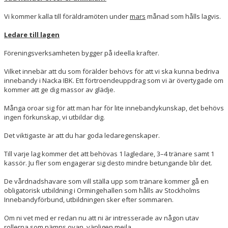
Vi kommer kalla till föräldramöten under
mars
månad som hålls lagvis.
Ledare till lagen
Föreningsverksamheten bygger på ideella krafter.
Vilket innebär att du som förälder behövs för att vi ska kunna bedriva
innebandy i Nacka IBK. Ett förtroendeuppdrag som vi är övertygade om
kommer att ge dig massor av glädje.
Många oroar sig för att man har för lite innebandykunskap, det behövs
ingen förkunskap, vi utbildar dig.
Det viktigaste är att du har goda ledaregenskaper.
Till varje lag kommer det att behövas 1 lagledare, 3–4 tränare samt 1
kassör. Ju fler som engagerar sig desto mindre betungande blir det.
De vårdnadshavare som vill ställa upp som tränare kommer gå en
obligatorisk utbildning i Ormingehallen som hålls av Stockholms
Innebandyförbund, utbildningen sker efter sommaren.
Om ni vet med er redan nu att ni är intresserade av någon utav
rollerna som nämns ovan, vänligen mejla