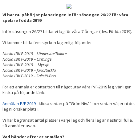
SPORTHALLAR
Vi har nu påbörjat planeringen inför säsongen 26/27 för våra
spelare födda 2019!
MATCHER
Inför säsongen 26/27 bildar vi lag för våra 7-åringar (dvs. Födda 2019).
CAFETERIAN
Vi kommer bilda fem stycken lag enligt följande:
DOKUMENT
Nacka IBK P-2019 – Lännersta/Tollare
Nacka IBK P-2019 – Orminge
Nacka IBK P-2019 – Myrsjö
NACKA X
Nacka IBK P-2019 – Järla/Sickla
Nacka IBK F-2019 – Saltsjö-Boo
KLUBBSHOPEN
För att anmäla er dotter/son till något utav våra P/F-2019 lag, vänligen
INNEBANDY PLAY
klicka på följande länk:
Anmälan P/F-2019
- klicka sedan på "Grön Nivå" och sedan väljer ni det
NACKAPOKALEN
lag ni önskar plats i.
DOMARE & MATCHLEDARE
Vi har begränsat antal platser i varje lag och flera lag är nästintill fulla,
så anmäl er asap.
Vad händer efter er anmälan?