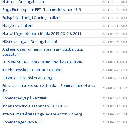
Nattcup i Ormingehallen
2021-10-14 16:00
Saga Emtell spelar EFT i Tammerfors med U19
2021-10-12 14:00
Fullspäckad helg i Ormingehallen!
2021-10-08 16:30
Nu fyller vi hallen!
2021-10-01 15:00
Hurra! Läger för barn födda 2013, 2012 & 2011
2021-09-28 14:00
Höstlovsdagar i Ormingehallen!
2021-09-23 18:00
Äntligen dags för hemmapremiär - dubbelt upp
2021-09-22 12:00
dessutom!
U-19 VM startar imorgon med Nackas egna Zita
2021-08-31 22:00
Innebandyskolan startar 2 oktober
2021-08-24 12:30
Säsong och kansliet är igång
2021-08-19 12:00
Förra sommarens succé tillbaka - Sommar med Nacka
2021-07-06 01:22
IBK
Sommarledigt på kansliet
2021-07-02 10:00
Innebandyskola säsongen 2021/2022
2021-07-01 12:00
Intervju med Årets unga ledare Anton Sjöberg
2021-06-28 13:34
Sommarläger vecka 25!
2021-06-24 14:00