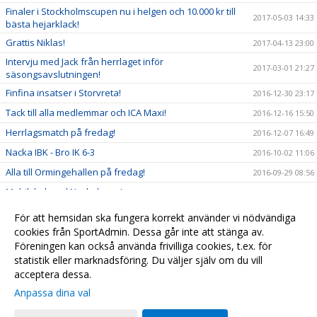
Finaler i Stockholmscupen nu i helgen och 10.000 kr till
2017-05-03 14:33
bästa hejarklack!
Grattis Niklas!
2017-04-13 23:00
Intervju med Jack från herrlaget inför
2017-03-01 21:27
säsongsavslutningen!
Finfina insatser i Storvreta!
2016-12-30 23:17
Tack till alla medlemmar och ICA Maxi!
2016-12-16 15:50
Herrlagsmatch på fredag!
2016-12-07 16:49
Nacka IBK - Bro IK 6-3
2016-10-02 11:06
Alla till Ormingehallen på fredag!
2016-09-29 08:56
Mobilskal med Nackalogga!
2016-09-21 20:50
Se dam och herrlaget och bidra till framtiden!
2016-09-20 13:38
För att hemsidan ska fungera korrekt använder vi nödvändiga
Kallelse till årsmöte
cookies från SportAdmin. Dessa går inte att stänga av.
2016-09-16 17:45
Föreningen kan också använda frivilliga cookies, t.ex. för
Snart dags för ny hemsida!
2013-10-01 12:57
statistik eller marknadsföring. Du väljer själv om du vill
acceptera dessa.
Anpassa dina val
Cookie-
Gå till