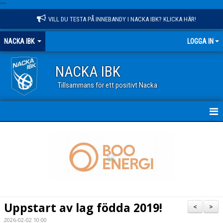
"
"
VILL DU TESTA PÅ INNEBANDY I NACKA IBK? KLICKA HÄR!
NACKA IBK
LOGGA IN
NACKA IBK
Tillsammans för ett positivt Nacka
HEM
NYHETER
KALENDER
VÅR VERKSAMHET
Uppstart av lag födda 2019!
<
>
OM KLUBBEN
2026-02-02 10:00