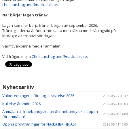
christian.haglund@nackaibk.se
.
När börjar lagen träna?
Lagen kommer börja träna i början av september 2026.
Träningstiderna är ännu inte satta men räkna med träningstid på
lördagar alternativt söndagar.
Varmt välkomna med er anmälan!
Vid frågor, mejla
Christian.haglund@nackaibk.se
.
Nyhetsarkiv
Valberedningens förslag till styrelse 2026
2026-05-27 08:17
Kallelse årsmöte 2026
2026-05-21 09:03
Anmälan till Innebandyskolan & Innebandylekis öppen
2026-05-18 14:08
för anmälan!
Öppna provträningar för Nacka IBK HJ/JAS!
2026-05-11 12:00