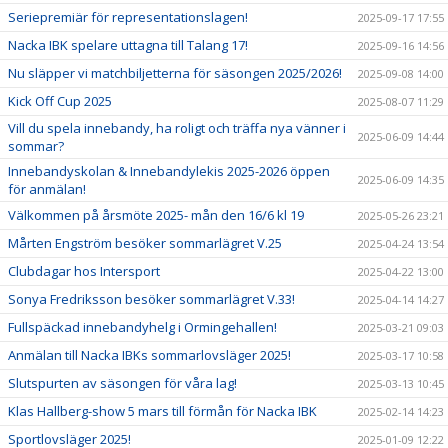
Seriepremiär för representationslagen!
2025-09-17 17:55
Nacka IBK spelare uttagna till Talang 17!
2025-09-16 14:56
Nu släpper vi matchbiljetterna för säsongen 2025/2026!
2025-09-08 14:00
Kick Off Cup 2025
2025-08-07 11:29
Vill du spela innebandy, ha roligt och träffa nya vänner i
2025-06-09 14:44
sommar?
Innebandyskolan & Innebandylekis 2025-2026 öppen
2025-06-09 14:35
för anmälan!
Välkommen på årsmöte 2025- mån den 16/6 kl 19
2025-05-26 23:21
Mårten Engström besöker sommarlägret V.25
2025-04-24 13:54
Clubdagar hos Intersport
2025-04-22 13:00
Sonya Fredriksson besöker sommarlägret V.33!
2025-04-14 14:27
Fullspäckad innebandyhelg i Ormingehallen!
2025-03-21 09:03
Anmälan till Nacka IBKs sommarlovsläger 2025!
2025-03-17 10:58
Slutspurten av säsongen för våra lag!
2025-03-13 10:45
Klas Hallberg-show 5 mars till förmån för Nacka IBK
2025-02-14 14:23
Sportlovsläger 2025!
2025-01-09 12:22