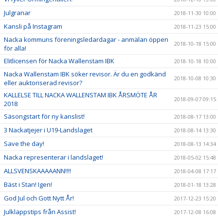
Julgranar
2018-11-30 10:00
Kansli på Instagram
2018-11-23 15:00
Nacka kommuns föreningsledardagar - anmälan öppen
2018-10-18 15:00
för alla!
Elitlicensen för Nacka Wallenstam IBK
2018-10-18 10:00
Nacka Wallenstam IBK söker revisor. Är du en godkänd
2018-10-08 10:30
eller auktoriserad revisor?
KALLELSE TILL NACKA WALLENSTAM IBK ÅRSMÖTE ÅR
2018-09-07 09:15
2018
Säsongstart för ny kanslist!
2018-08-17 13:00
3 Nackatjejer i U19-Landslaget
2018-08-14 13:30
Save the day!
2018-08-13 14:34
Nacka representerar i landslaget!
2018-05-02 15:48
ALLSVENSKAAAAANN!!!!
2018-04-08 17:17
Bäst i Stan! Igen!
2018-01-18 13:28
God Jul och Gott Nytt År!
2017-12-23 15:20
Julklappstips från Assist!
2017-12-08 16:08