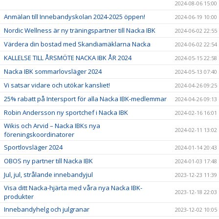
2024-08-06 15:00
Anmälan till Innebandyskolan 2024-2025 öppen!
2024-06-19 10:00
Nordic Wellness är ny träningspartner till Nacka IBK
2024-06-02 22:55
Värdera din bostad med Skandiamäklarna Nacka
2024-06-02 22:54
KALLELSE TILL ÅRSMÖTE NACKA IBK ÅR 2024
2024-05-15 22:58
Nacka IBK sommarlovsläger 2024
2024-05-13 07:40
Vi satsar vidare och utökar kansliet!
2024-04-26 09:25
25% rabatt på Intersport för alla Nacka IBK-medlemmar
2024-04-26 09:13
Robin Andersson ny sportchef i Nacka IBK
2024-02-16 16:01
Wikis och Arvid – Nacka IBKs nya
2024-02-11 13:02
föreningskoordinatorer
Sportlovsläger 2024
2024-01-14 20:43
OBOS ny partner till Nacka IBK
2024-01-03 17:48
Jul, jul, strålande innebandyjul
2023-12-23 11:39
Visa ditt Nacka-hjärta med våra nya Nacka IBK-
2023-12-18 22:03
produkter
Innebandyhelg och julgranar
2023-12-02 10:05