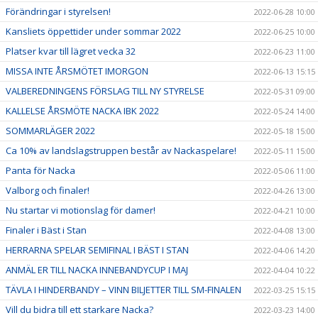
Förändringar i styrelsen!
2022-06-28 10:00
Kansliets öppettider under sommar 2022
2022-06-25 10:00
Platser kvar till lägret vecka 32
2022-06-23 11:00
MISSA INTE ÅRSMÖTET IMORGON
2022-06-13 15:15
VALBEREDNINGENS FÖRSLAG TILL NY STYRELSE
2022-05-31 09:00
KALLELSE ÅRSMÖTE NACKA IBK 2022
2022-05-24 14:00
SOMMARLÄGER 2022
2022-05-18 15:00
Ca 10% av landslagstruppen består av Nackaspelare!
2022-05-11 15:00
Panta för Nacka
2022-05-06 11:00
Valborg och finaler!
2022-04-26 13:00
Nu startar vi motionslag för damer!
2022-04-21 10:00
Finaler i Bäst i Stan
2022-04-08 13:00
HERRARNA SPELAR SEMIFINAL I BÄST I STAN
2022-04-06 14:20
ANMÄL ER TILL NACKA INNEBANDYCUP I MAJ
2022-04-04 10:22
TÄVLA I HINDERBANDY – VINN BILJETTER TILL SM-FINALEN
2022-03-25 15:15
Vill du bidra till ett starkare Nacka?
2022-03-23 14:00