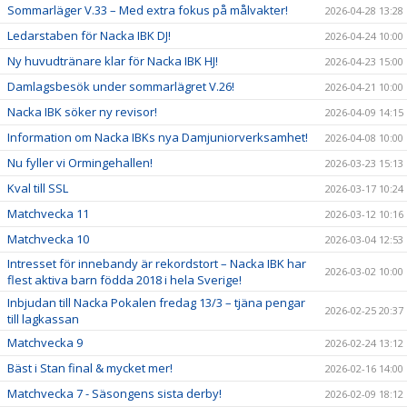
Sommarläger V.33 – Med extra fokus på målvakter!
2026-04-28 13:28
Ledarstaben för Nacka IBK DJ!
2026-04-24 10:00
Ny huvudtränare klar för Nacka IBK HJ!
2026-04-23 15:00
Damlagsbesök under sommarlägret V.26!
2026-04-21 10:00
Nacka IBK söker ny revisor!
2026-04-09 14:15
Information om Nacka IBKs nya Damjuniorverksamhet!
2026-04-08 10:00
Nu fyller vi Ormingehallen!
2026-03-23 15:13
Kval till SSL
2026-03-17 10:24
Matchvecka 11
2026-03-12 10:16
Matchvecka 10
2026-03-04 12:53
Intresset för innebandy är rekordstort – Nacka IBK har
2026-03-02 10:00
flest aktiva barn födda 2018 i hela Sverige!
Inbjudan till Nacka Pokalen fredag 13/3 – tjäna pengar
2026-02-25 20:37
till lagkassan
Matchvecka 9
2026-02-24 13:12
Bäst i Stan final & mycket mer!
2026-02-16 14:00
Matchvecka 7 - Säsongens sista derby!
2026-02-09 18:12