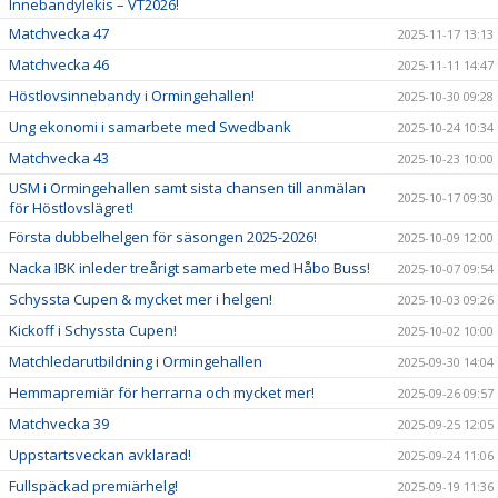
Innebandylekis – VT2026!
Matchvecka 47
2025-11-17 13:13
Matchvecka 46
2025-11-11 14:47
Höstlovsinnebandy i Ormingehallen!
2025-10-30 09:28
Ung ekonomi i samarbete med Swedbank
2025-10-24 10:34
Matchvecka 43
2025-10-23 10:00
USM i Ormingehallen samt sista chansen till anmälan
2025-10-17 09:30
för Höstlovslägret!
Första dubbelhelgen för säsongen 2025-2026!
2025-10-09 12:00
Nacka IBK inleder treårigt samarbete med Håbo Buss!
2025-10-07 09:54
Schyssta Cupen & mycket mer i helgen!
2025-10-03 09:26
Kickoff i Schyssta Cupen!
2025-10-02 10:00
Matchledarutbildning i Ormingehallen
2025-09-30 14:04
Hemmapremiär för herrarna och mycket mer!
2025-09-26 09:57
Matchvecka 39
2025-09-25 12:05
Uppstartsveckan avklarad!
2025-09-24 11:06
Fullspäckad premiärhelg!
2025-09-19 11:36