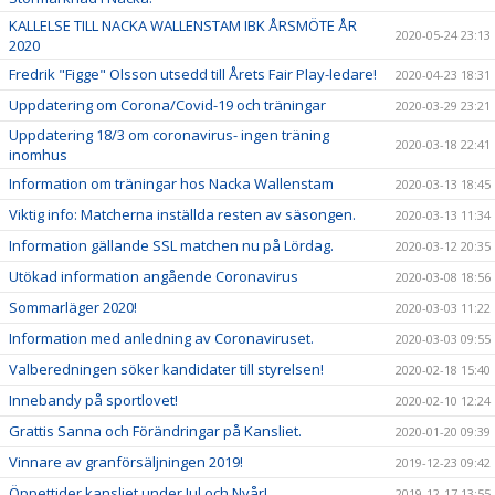
KALLELSE TILL NACKA WALLENSTAM IBK ÅRSMÖTE ÅR
2020-05-24 23:13
2020
Fredrik "Figge" Olsson utsedd till Årets Fair Play-ledare!
2020-04-23 18:31
Uppdatering om Corona/Covid-19 och träningar
2020-03-29 23:21
Uppdatering 18/3 om coronavirus- ingen träning
2020-03-18 22:41
inomhus
Information om träningar hos Nacka Wallenstam
2020-03-13 18:45
Viktig info: Matcherna inställda resten av säsongen.
2020-03-13 11:34
Information gällande SSL matchen nu på Lördag.
2020-03-12 20:35
Utökad information angående Coronavirus
2020-03-08 18:56
Sommarläger 2020!
2020-03-03 11:22
Information med anledning av Coronaviruset.
2020-03-03 09:55
Valberedningen söker kandidater till styrelsen!
2020-02-18 15:40
Innebandy på sportlovet!
2020-02-10 12:24
Grattis Sanna och Förändringar på Kansliet.
2020-01-20 09:39
Vinnare av granförsäljningen 2019!
2019-12-23 09:42
Öppettider kansliet under Jul och Nyår!
2019-12-17 13:55