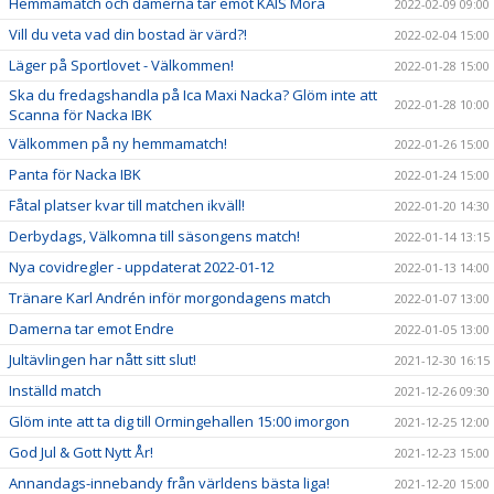
Hemmamatch och damerna tar emot KAIS Mora
2022-02-09 09:00
Vill du veta vad din bostad är värd?!
2022-02-04 15:00
Läger på Sportlovet - Välkommen!
2022-01-28 15:00
Ska du fredagshandla på Ica Maxi Nacka? Glöm inte att
2022-01-28 10:00
Scanna för Nacka IBK
Välkommen på ny hemmamatch!
2022-01-26 15:00
Panta för Nacka IBK
2022-01-24 15:00
Fåtal platser kvar till matchen ikväll!
2022-01-20 14:30
Derbydags, Välkomna till säsongens match!
2022-01-14 13:15
Nya covidregler - uppdaterat 2022-01-12
2022-01-13 14:00
Tränare Karl Andrén inför morgondagens match
2022-01-07 13:00
Damerna tar emot Endre
2022-01-05 13:00
Jultävlingen har nått sitt slut!
2021-12-30 16:15
Inställd match
2021-12-26 09:30
Glöm inte att ta dig till Ormingehallen 15:00 imorgon
2021-12-25 12:00
God Jul & Gott Nytt År!
2021-12-23 15:00
Annandags-innebandy från världens bästa liga!
2021-12-20 15:00