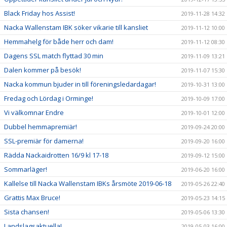
Black Friday hos Assist!
2019-11-28 14:32
Nacka Wallenstam IBK söker vikarie till kansliet
2019-11-12 10:00
Hemmahelg för både herr och dam!
2019-11-12 08:30
Dagens SSL match flyttad 30 min
2019-11-09 13:21
Dalen kommer på besök!
2019-11-07 15:30
Nacka kommun bjuder in till föreningsledardagar!
2019-10-31 13:00
Fredag och Lördag i Orminge!
2019-10-09 17:00
Vi välkomnar Endre
2019-10-01 12:00
Dubbel hemmapremiär!
2019-09-24 20:00
SSL-premiär för damerna!
2019-09-20 16:00
Rädda Nackaidrotten 16/9 kl 17-18
2019-09-12 15:00
Sommarläger!
2019-06-20 16:00
Kallelse till Nacka Wallenstam IBKs årsmöte 2019-06-18
2019-05-26 22:40
Grattis Max Bruce!
2019-05-23 14:15
Sista chansen!
2019-05-06 13:30
Landslagsaktuella!
2019-05-03 16:00