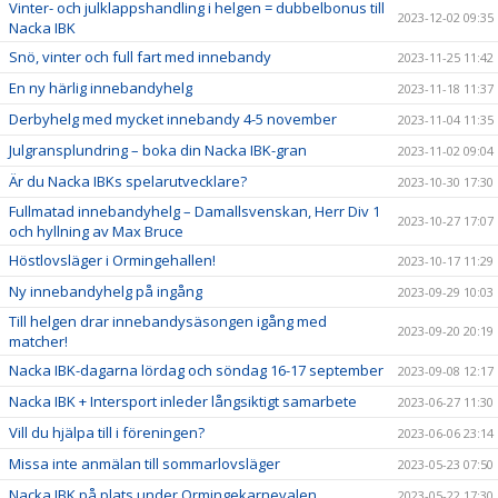
Vinter- och julklappshandling i helgen = dubbelbonus till
2023-12-02 09:35
Nacka IBK
Snö, vinter och full fart med innebandy
2023-11-25 11:42
En ny härlig innebandyhelg
2023-11-18 11:37
Derbyhelg med mycket innebandy 4-5 november
2023-11-04 11:35
Julgransplundring – boka din Nacka IBK-gran
2023-11-02 09:04
Är du Nacka IBKs spelarutvecklare?
2023-10-30 17:30
Fullmatad innebandyhelg – Damallsvenskan, Herr Div 1
2023-10-27 17:07
och hyllning av Max Bruce
Höstlovsläger i Ormingehallen!
2023-10-17 11:29
Ny innebandyhelg på ingång
2023-09-29 10:03
Till helgen drar innebandysäsongen igång med
2023-09-20 20:19
matcher!
Nacka IBK-dagarna lördag och söndag 16-17 september
2023-09-08 12:17
Nacka IBK + Intersport inleder långsiktigt samarbete
2023-06-27 11:30
Vill du hjälpa till i föreningen?
2023-06-06 23:14
Missa inte anmälan till sommarlovsläger
2023-05-23 07:50
Nacka IBK på plats under Ormingekarnevalen
2023-05-22 17:30