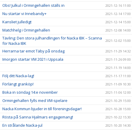
Obs! Julkul i Ormingehallen ställs in
2021-12-16 11:00
Nu startar vi Innebandy+
2021-12-14 17:00
Kansliet julledigt
2021-12-14 15:00
Matchhelg i Ormingehallen
2021-12-08 14:00
Tävling: Den stora julhandlingen för Nacka IBK – Scanna
2021-12-02 15:00
för Nacka IBK
Herrarna tar emot Täby på onsdag
2021-11-29 14:32
Imorgon startar VM 2021 i Uppsala
2021-11-26 09:00
2021-11-19 14:00
Följ ditt Nacka-lag!
2021-11-17 11:00
Förlängt granköp!
2021-11-09 10:30
Boka in söndag 14:e november
2021-11-06 12:00
Ormingehallen fylls med VM-spelare
2021-10-29 15:00
Nacka Kommun bjuder in till föreningsdagar!
2021-10-28 15:00
Rösta på Sanna Hjalmars engagemang!
2021-10-22 15:30
En strålande Nacka-jul
2021-10-20 14:30