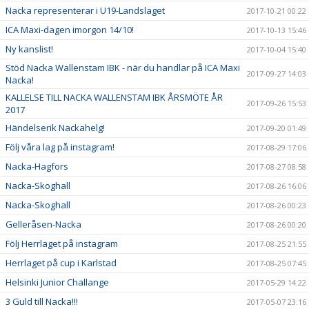
Nacka representerar i U19-Landslaget
2017-10-21 00:22
ICA Maxi-dagen imorgon 14/10!
2017-10-13 15:46
Ny kanslist!
2017-10-04 15:40
Stöd Nacka Wallenstam IBK - när du handlar på ICA Maxi
2017-09-27 14:03
Nacka!
KALLELSE TILL NACKA WALLENSTAM IBK ÅRSMÖTE ÅR
2017-09-26 15:53
2017
Händelserik Nackahelg!
2017-09-20 01:49
Följ våra lag på instagram!
2017-08-29 17:06
Nacka-Hagfors
2017-08-27 08:58
Nacka-Skoghall
2017-08-26 16:06
Nacka-Skoghall
2017-08-26 00:23
Gelleråsen-Nacka
2017-08-26 00:20
Följ Herrlaget på instagram
2017-08-25 21:55
Herrlaget på cup i Karlstad
2017-08-25 07:45
Helsinki Junior Challange
2017-05-29 14:22
3 Guld till Nacka!!!
2017-05-07 23:16