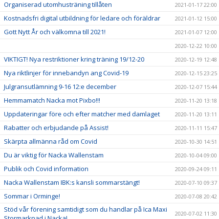
Organiserad utomhusträning tillåten
2021-01-17 22:00
Kostnadsfri digital utbildning för ledare och föräldrar
2021-01-12 15:00
Gott Nytt År och välkomna till 2021!
2021-01-07 12:00
2020-12-22 10:00
VIKTIGT! Nya restriktioner kring träning 19/12-20
2020-12-19 12:48
Nya riktlinjer för innebandyn ang Covid-19
2020-12-15 23:25
Julgransutlämning 9-16 12:e december
2020-12-07 15:44
Hemmamatch Nacka mot Pixbo!!!
2020-11-20 13:18
Uppdateringar före och efter matcher med damlaget
2020-11-20 13:11
Rabatter och erbjudande på Assist!
2020-11-11 15:47
Skärpta allmänna råd om Covid
2020-10-30 14:51
Du är viktig för Nacka Wallenstam
2020-10-04 09:00
Publik och Covid information
2020-09-24 09:11
Nacka Wallenstam IBK:s kansli sommarstängt!
2020-07-10 09:37
Sommar i Orminge!
2020-07-08 20:42
Stöd vår förening samtidigt som du handlar på Ica Maxi
2020-07-02 11:30
Stormarknad i Nacka!