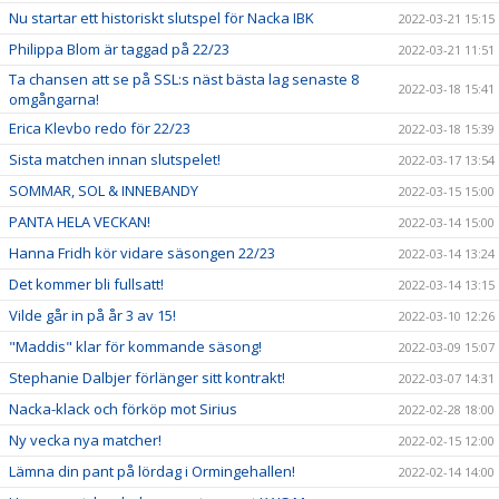
Nu startar ett historiskt slutspel för Nacka IBK
2022-03-21 15:15
Philippa Blom är taggad på 22/23
2022-03-21 11:51
Ta chansen att se på SSL:s näst bästa lag senaste 8
2022-03-18 15:41
omgångarna!
Erica Klevbo redo för 22/23
2022-03-18 15:39
Sista matchen innan slutspelet!
2022-03-17 13:54
SOMMAR, SOL & INNEBANDY
2022-03-15 15:00
PANTA HELA VECKAN!
2022-03-14 15:00
Hanna Fridh kör vidare säsongen 22/23
2022-03-14 13:24
Det kommer bli fullsatt!
2022-03-14 13:15
Vilde går in på år 3 av 15!
2022-03-10 12:26
"Maddis" klar för kommande säsong!
2022-03-09 15:07
Stephanie Dalbjer förlänger sitt kontrakt!
2022-03-07 14:31
Nacka-klack och förköp mot Sirius
2022-02-28 18:00
Ny vecka nya matcher!
2022-02-15 12:00
Lämna din pant på lördag i Ormingehallen!
2022-02-14 14:00