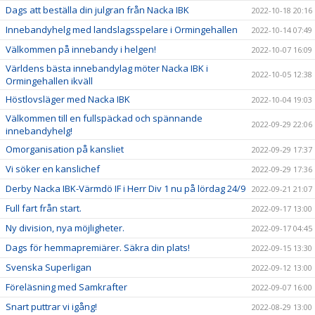
Dags att beställa din julgran från Nacka IBK
2022-10-18 20:16
Innebandyhelg med landslagsspelare i Ormingehallen
2022-10-14 07:49
Välkommen på innebandy i helgen!
2022-10-07 16:09
Världens bästa innebandylag möter Nacka IBK i
2022-10-05 12:38
Ormingehallen ikväll
Höstlovsläger med Nacka IBK
2022-10-04 19:03
Välkommen till en fullspäckad och spännande
2022-09-29 22:06
innebandyhelg!
Omorganisation på kansliet
2022-09-29 17:37
Vi söker en kanslichef
2022-09-29 17:36
Derby Nacka IBK-Värmdö IF i Herr Div 1 nu på lördag 24/9
2022-09-21 21:07
Full fart från start.
2022-09-17 13:00
Ny division, nya möjligheter.
2022-09-17 04:45
Dags för hemmapremiärer. Säkra din plats!
2022-09-15 13:30
Svenska Superligan
2022-09-12 13:00
Föreläsning med Samkrafter
2022-09-07 16:00
Snart puttrar vi igång!
2022-08-29 13:00