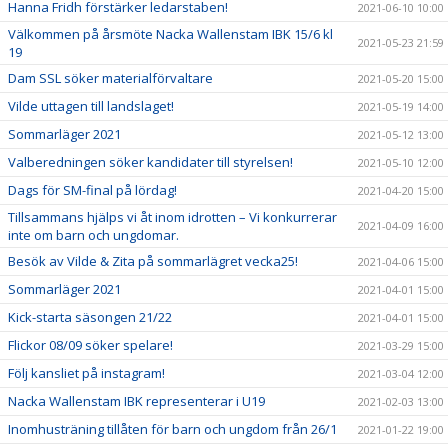
Hanna Fridh förstärker ledarstaben!
2021-06-10 10:00
Välkommen på årsmöte Nacka Wallenstam IBK 15/6 kl
2021-05-23 21:59
19
Dam SSL söker materialförvaltare
2021-05-20 15:00
Vilde uttagen till landslaget!
2021-05-19 14:00
Sommarläger 2021
2021-05-12 13:00
Valberedningen söker kandidater till styrelsen!
2021-05-10 12:00
Dags för SM-final på lördag!
2021-04-20 15:00
Tillsammans hjälps vi åt inom idrotten – Vi konkurrerar
2021-04-09 16:00
inte om barn och ungdomar.
Besök av Vilde & Zita på sommarlägret vecka25!
2021-04-06 15:00
Sommarläger 2021
2021-04-01 15:00
Kick-starta säsongen 21/22
2021-04-01 15:00
Flickor 08/09 söker spelare!
2021-03-29 15:00
Följ kansliet på instagram!
2021-03-04 12:00
Nacka Wallenstam IBK representerar i U19
2021-02-03 13:00
Inomhusträning tillåten för barn och ungdom från 26/1
2021-01-22 19:00