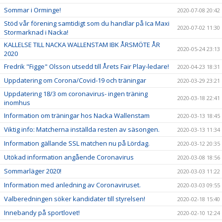
Sommar i Orminge!
2020-07-08 20:42
Stöd vår förening samtidigt som du handlar på Ica Maxi
2020-07-02 11:30
Stormarknad i Nacka!
KALLELSE TILL NACKA WALLENSTAM IBK ÅRSMÖTE ÅR
2020-05-24 23:13
2020
Fredrik "Figge" Olsson utsedd till Årets Fair Play-ledare!
2020-04-23 18:31
Uppdatering om Corona/Covid-19 och träningar
2020-03-29 23:21
Uppdatering 18/3 om coronavirus- ingen träning
2020-03-18 22:41
inomhus
Information om träningar hos Nacka Wallenstam
2020-03-13 18:45
Viktig info: Matcherna inställda resten av säsongen.
2020-03-13 11:34
Information gällande SSL matchen nu på Lördag.
2020-03-12 20:35
Utökad information angående Coronavirus
2020-03-08 18:56
Sommarläger 2020!
2020-03-03 11:22
Information med anledning av Coronaviruset.
2020-03-03 09:55
Valberedningen söker kandidater till styrelsen!
2020-02-18 15:40
Innebandy på sportlovet!
2020-02-10 12:24