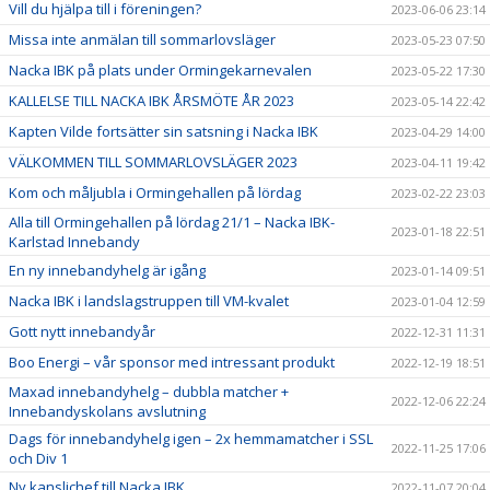
Vill du hjälpa till i föreningen?
2023-06-06 23:14
Missa inte anmälan till sommarlovsläger
2023-05-23 07:50
Nacka IBK på plats under Ormingekarnevalen
2023-05-22 17:30
KALLELSE TILL NACKA IBK ÅRSMÖTE ÅR 2023
2023-05-14 22:42
Kapten Vilde fortsätter sin satsning i Nacka IBK
2023-04-29 14:00
VÄLKOMMEN TILL SOMMARLOVSLÄGER 2023
2023-04-11 19:42
Kom och måljubla i Ormingehallen på lördag
2023-02-22 23:03
Alla till Ormingehallen på lördag 21/1 – Nacka IBK-
2023-01-18 22:51
Karlstad Innebandy
En ny innebandyhelg är igång
2023-01-14 09:51
Nacka IBK i landslagstruppen till VM-kvalet
2023-01-04 12:59
Gott nytt innebandyår
2022-12-31 11:31
Boo Energi – vår sponsor med intressant produkt
2022-12-19 18:51
Maxad innebandyhelg – dubbla matcher +
2022-12-06 22:24
Innebandyskolans avslutning
Dags för innebandyhelg igen – 2x hemmamatcher i SSL
2022-11-25 17:06
och Div 1
Ny kanslichef till Nacka IBK
2022-11-07 20:04