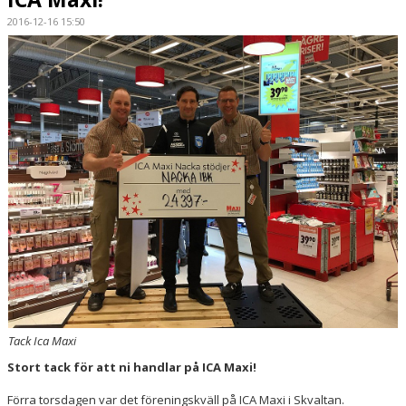
2016-12-16 15:50
SPORTHALLAR
MATCHER
CAFETERIAN
DOKUMENT
NACKA X
KLUBBSHOPEN
INNEBANDY PLAY
NACKAPOKALEN
Tack Ica Maxi
DOMARE & MATCHLEDARE
Stort tack för att ni handlar på ICA Maxi!
Förra torsdagen var det föreningskväll på ICA Maxi i Skvaltan.