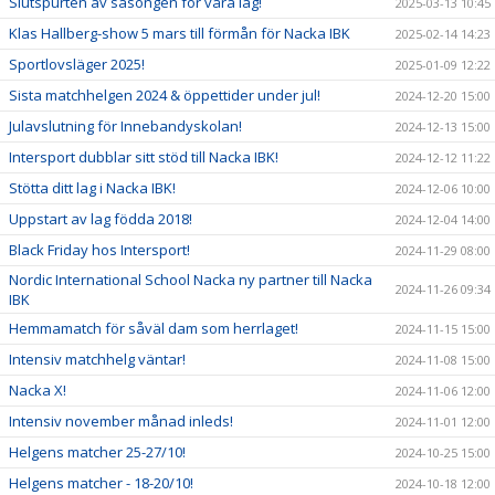
Slutspurten av säsongen för våra lag!
2025-03-13 10:45
Klas Hallberg-show 5 mars till förmån för Nacka IBK
2025-02-14 14:23
Sportlovsläger 2025!
2025-01-09 12:22
Sista matchhelgen 2024 & öppettider under jul!
2024-12-20 15:00
Julavslutning för Innebandyskolan!
2024-12-13 15:00
Intersport dubblar sitt stöd till Nacka IBK!
2024-12-12 11:22
Stötta ditt lag i Nacka IBK!
2024-12-06 10:00
Uppstart av lag födda 2018!
2024-12-04 14:00
Black Friday hos Intersport!
2024-11-29 08:00
Nordic International School Nacka ny partner till Nacka
2024-11-26 09:34
IBK
Hemmamatch för såväl dam som herrlaget!
2024-11-15 15:00
Intensiv matchhelg väntar!
2024-11-08 15:00
Nacka X!
2024-11-06 12:00
Intensiv november månad inleds!
2024-11-01 12:00
Helgens matcher 25-27/10!
2024-10-25 15:00
Helgens matcher - 18-20/10!
2024-10-18 12:00