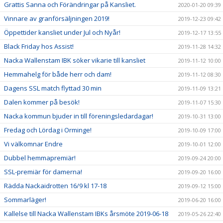
Grattis Sanna och Förändringar på Kansliet.
2020-01-20 09:39
Vinnare av granförsäljningen 2019!
2019-12-23 09:42
Öppettider kansliet under Jul och Nyår!
2019-12-17 13:55
Black Friday hos Assist!
2019-11-28 14:32
Nacka Wallenstam IBK söker vikarie till kansliet
2019-11-12 10:00
Hemmahelg för både herr och dam!
2019-11-12 08:30
Dagens SSL match flyttad 30 min
2019-11-09 13:21
Dalen kommer på besök!
2019-11-07 15:30
Nacka kommun bjuder in till föreningsledardagar!
2019-10-31 13:00
Fredag och Lördag i Orminge!
2019-10-09 17:00
Vi välkomnar Endre
2019-10-01 12:00
Dubbel hemmapremiär!
2019-09-24 20:00
SSL-premiär för damerna!
2019-09-20 16:00
Rädda Nackaidrotten 16/9 kl 17-18
2019-09-12 15:00
Sommarläger!
2019-06-20 16:00
Kallelse till Nacka Wallenstam IBKs årsmöte 2019-06-18
2019-05-26 22:40