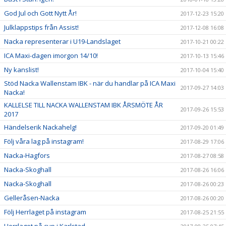
God Jul och Gott Nytt År!
2017-12-23 15:20
Julklappstips från Assist!
2017-12-08 16:08
Nacka representerar i U19-Landslaget
2017-10-21 00:22
ICA Maxi-dagen imorgon 14/10!
2017-10-13 15:46
Ny kanslist!
2017-10-04 15:40
Stöd Nacka Wallenstam IBK - när du handlar på ICA Maxi
2017-09-27 14:03
Nacka!
KALLELSE TILL NACKA WALLENSTAM IBK ÅRSMÖTE ÅR
2017-09-26 15:53
2017
Händelserik Nackahelg!
2017-09-20 01:49
Följ våra lag på instagram!
2017-08-29 17:06
Nacka-Hagfors
2017-08-27 08:58
Nacka-Skoghall
2017-08-26 16:06
Nacka-Skoghall
2017-08-26 00:23
Gelleråsen-Nacka
2017-08-26 00:20
Följ Herrlaget på instagram
2017-08-25 21:55
Herrlaget på cup i Karlstad