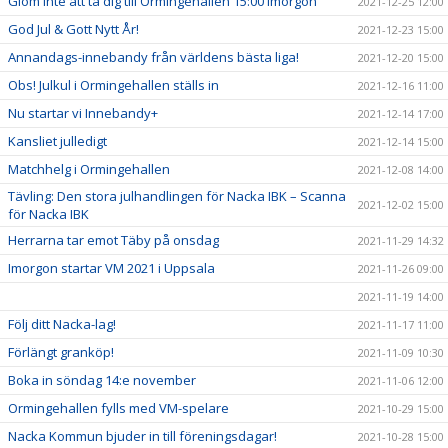
Glöm inte att ta dig till Ormingehallen 15:00 imorgon
2021-12-25 12:00
God Jul & Gott Nytt År!
2021-12-23 15:00
Annandags-innebandy från världens bästa liga!
2021-12-20 15:00
Obs! Julkul i Ormingehallen ställs in
2021-12-16 11:00
Nu startar vi Innebandy+
2021-12-14 17:00
Kansliet julledigt
2021-12-14 15:00
Matchhelg i Ormingehallen
2021-12-08 14:00
Tävling: Den stora julhandlingen för Nacka IBK – Scanna
2021-12-02 15:00
för Nacka IBK
Herrarna tar emot Täby på onsdag
2021-11-29 14:32
Imorgon startar VM 2021 i Uppsala
2021-11-26 09:00
2021-11-19 14:00
Följ ditt Nacka-lag!
2021-11-17 11:00
Förlängt granköp!
2021-11-09 10:30
Boka in söndag 14:e november
2021-11-06 12:00
Ormingehallen fylls med VM-spelare
2021-10-29 15:00
Nacka Kommun bjuder in till föreningsdagar!
2021-10-28 15:00