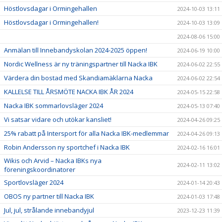
Höstlovsdagar i Ormingehallen
2024-10-03 13:11
Höstlovsdagar i Ormingehallen!
2024-10-03 13:09
2024-08-06 15:00
Anmälan till Innebandyskolan 2024-2025 öppen!
2024-06-19 10:00
Nordic Wellness är ny träningspartner till Nacka IBK
2024-06-02 22:55
Värdera din bostad med Skandiamäklarna Nacka
2024-06-02 22:54
KALLELSE TILL ÅRSMÖTE NACKA IBK ÅR 2024
2024-05-15 22:58
Nacka IBK sommarlovsläger 2024
2024-05-13 07:40
Vi satsar vidare och utökar kansliet!
2024-04-26 09:25
25% rabatt på Intersport för alla Nacka IBK-medlemmar
2024-04-26 09:13
Robin Andersson ny sportchef i Nacka IBK
2024-02-16 16:01
Wikis och Arvid – Nacka IBKs nya
2024-02-11 13:02
föreningskoordinatorer
Sportlovsläger 2024
2024-01-14 20:43
OBOS ny partner till Nacka IBK
2024-01-03 17:48
Jul, jul, strålande innebandyjul
2023-12-23 11:39