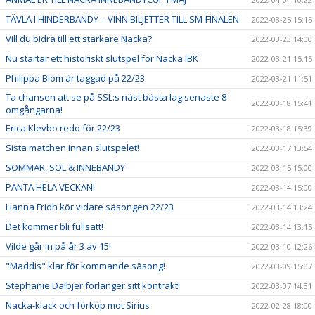
TÄVLA I HINDERBANDY – VINN BILJETTER TILL SM-FINALEN
2022-03-25 15:15
Vill du bidra till ett starkare Nacka?
2022-03-23 14:00
Nu startar ett historiskt slutspel för Nacka IBK
2022-03-21 15:15
Philippa Blom är taggad på 22/23
2022-03-21 11:51
Ta chansen att se på SSL:s näst bästa lag senaste 8
2022-03-18 15:41
omgångarna!
Erica Klevbo redo för 22/23
2022-03-18 15:39
Sista matchen innan slutspelet!
2022-03-17 13:54
SOMMAR, SOL & INNEBANDY
2022-03-15 15:00
PANTA HELA VECKAN!
2022-03-14 15:00
Hanna Fridh kör vidare säsongen 22/23
2022-03-14 13:24
Det kommer bli fullsatt!
2022-03-14 13:15
Vilde går in på år 3 av 15!
2022-03-10 12:26
"Maddis" klar för kommande säsong!
2022-03-09 15:07
Stephanie Dalbjer förlänger sitt kontrakt!
2022-03-07 14:31
Nacka-klack och förköp mot Sirius
2022-02-28 18:00