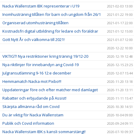
Nacka Wallenstam IBK representerar i U19
2021-02-03 13:00
Inomhusträning tillåten för barn och ungdom från 26/1
2021-01-22 19:00
Organiserad utomhusträning tillåten
2021-01-17 22:00
Kostnadsfri digital utbildning för ledare och föräldrar
2021-01-12 15:00
Gott Nytt År och välkomna till 2021!
2021-01-07 12:00
2020-12-22 10:00
VIKTIGT! Nya restriktioner kring träning 19/12-20
2020-12-19 12:48
Nya riktlinjer för innebandyn ang Covid-19
2020-12-15 23:25
Julgransutlämning 9-16 12:e december
2020-12-07 15:44
Hemmamatch Nacka mot Pixbo!!!
2020-11-20 13:18
Uppdateringar före och efter matcher med damlaget
2020-11-20 13:11
Rabatter och erbjudande på Assist!
2020-11-11 15:47
Skärpta allmänna råd om Covid
2020-10-30 14:51
Du är viktig för Nacka Wallenstam
2020-10-04 09:00
Publik och Covid information
2020-09-24 09:11
Nacka Wallenstam IBK:s kansli sommarstängt!
2020-07-10 09:37