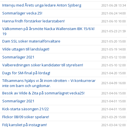
Intervju med Årets unga ledare Anton Sjöberg
2021-06-28 13:34
Sommarläger vecka 25!
2021-06-24 14:00
Hanna Fridh förstärker ledarstaben!
2021-06-10 10:00
Välkommen på årsmöte Nacka Wallenstam IBK 15/6 kl
2021-05-23 21:59
19
Dam SSL söker materialförvaltare
2021-05-20 15:00
Vilde uttagen till landslaget!
2021-05-19 14:00
Sommarläger 2021
2021-05-12 13:00
Valberedningen söker kandidater till styrelsen!
2021-05-10 12:00
Dags för SM-final på lördag!
2021-04-20 15:00
Tillsammans hjälps vi åt inom idrotten – Vi konkurrerar
2021-04-09 16:00
inte om barn och ungdomar.
Besök av Vilde & Zita på sommarlägret vecka25!
2021-04-06 15:00
Sommarläger 2021
2021-04-01 15:00
Kick-starta säsongen 21/22
2021-04-01 15:00
Flickor 08/09 söker spelare!
2021-03-29 15:00
Följ kansliet på instagram!
2021-03-04 12:00