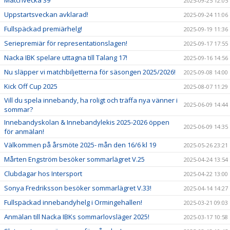
2025-09-25 12:05
Uppstartsveckan avklarad!
2025-09-24 11:06
Fullspäckad premiärhelg!
2025-09-19 11:36
Seriepremiär för representationslagen!
2025-09-17 17:55
Nacka IBK spelare uttagna till Talang 17!
2025-09-16 14:56
Nu släpper vi matchbiljetterna för säsongen 2025/2026!
2025-09-08 14:00
Kick Off Cup 2025
2025-08-07 11:29
Vill du spela innebandy, ha roligt och träffa nya vänner i
2025-06-09 14:44
sommar?
Innebandyskolan & Innebandylekis 2025-2026 öppen
2025-06-09 14:35
för anmälan!
Välkommen på årsmöte 2025- mån den 16/6 kl 19
2025-05-26 23:21
Mårten Engström besöker sommarlägret V.25
2025-04-24 13:54
Clubdagar hos Intersport
2025-04-22 13:00
Sonya Fredriksson besöker sommarlägret V.33!
2025-04-14 14:27
Fullspäckad innebandyhelg i Ormingehallen!
2025-03-21 09:03
Anmälan till Nacka IBKs sommarlovsläger 2025!
2025-03-17 10:58