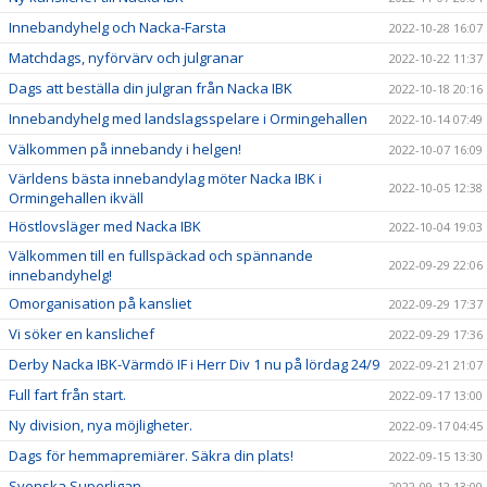
Innebandyhelg och Nacka-Farsta
2022-10-28 16:07
Matchdags, nyförvärv och julgranar
2022-10-22 11:37
Dags att beställa din julgran från Nacka IBK
2022-10-18 20:16
Innebandyhelg med landslagsspelare i Ormingehallen
2022-10-14 07:49
Välkommen på innebandy i helgen!
2022-10-07 16:09
Världens bästa innebandylag möter Nacka IBK i
2022-10-05 12:38
Ormingehallen ikväll
Höstlovsläger med Nacka IBK
2022-10-04 19:03
Välkommen till en fullspäckad och spännande
2022-09-29 22:06
innebandyhelg!
Omorganisation på kansliet
2022-09-29 17:37
Vi söker en kanslichef
2022-09-29 17:36
Derby Nacka IBK-Värmdö IF i Herr Div 1 nu på lördag 24/9
2022-09-21 21:07
Full fart från start.
2022-09-17 13:00
Ny division, nya möjligheter.
2022-09-17 04:45
Dags för hemmapremiärer. Säkra din plats!
2022-09-15 13:30
Svenska Superligan
2022-09-12 13:00