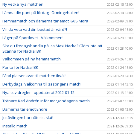
Ny vecka nya matcher!
2022-02-15 12:00
Lämna din pant på lördag i Ormingehallen!
2022-02-14 14:00
Hemmamatch och damerna tar emot KAIS Mora
2022-02-09 09:00
Vill du veta vad din bostad är värd?!
2022-02-04 15:00
Läger på Sportlovet - Välkommen!
2022-01-28 15:00
Ska du fredagshandla på Ica Maxi Nacka? Glöm inte att
2022-01-28 10:00
Scanna för Nacka IBK
Välkommen på ny hemmamatch!
2022-01-26 15:00
Panta för Nacka IBK
2022-01-24 15:00
Fåtal platser kvar till matchen ikväll!
2022-01-20 14:30
Derbydags, Välkomna till säsongens match!
2022-01-14 13:15
Nya covidregler - uppdaterat 2022-01-12
2022-01-13 14:00
Tränare Karl Andrén inför morgondagens match
2022-01-07 13:00
Damerna tar emot Endre
2022-01-05 13:00
Jultävlingen har nått sitt slut!
2021-12-30 16:15
Inställd match
2021-12-26 09:30