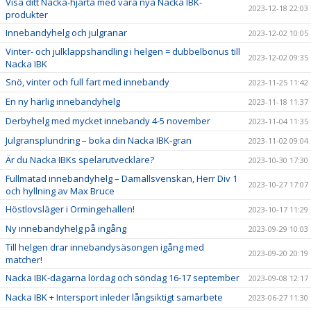
Visa ditt Nacka-hjärta med våra nya Nacka IBK-
2023-12-18 22:03
produkter
Innebandyhelg och julgranar
2023-12-02 10:05
Vinter- och julklappshandling i helgen = dubbelbonus till
2023-12-02 09:35
Nacka IBK
Snö, vinter och full fart med innebandy
2023-11-25 11:42
En ny härlig innebandyhelg
2023-11-18 11:37
Derbyhelg med mycket innebandy 4-5 november
2023-11-04 11:35
Julgransplundring – boka din Nacka IBK-gran
2023-11-02 09:04
Är du Nacka IBKs spelarutvecklare?
2023-10-30 17:30
Fullmatad innebandyhelg – Damallsvenskan, Herr Div 1
2023-10-27 17:07
och hyllning av Max Bruce
Höstlovsläger i Ormingehallen!
2023-10-17 11:29
Ny innebandyhelg på ingång
2023-09-29 10:03
Till helgen drar innebandysäsongen igång med
2023-09-20 20:19
matcher!
Nacka IBK-dagarna lördag och söndag 16-17 september
2023-09-08 12:17
Nacka IBK + Intersport inleder långsiktigt samarbete
2023-06-27 11:30