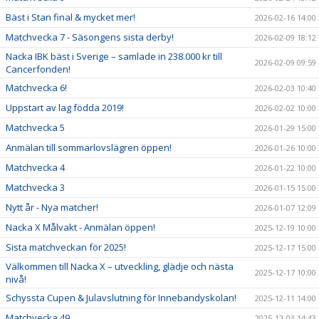
Bäst i Stan final & mycket mer!
2026-02-16 14:00
Matchvecka 7 - Säsongens sista derby!
2026-02-09 18:12
Nacka IBK bäst i Sverige – samlade in 238.000 kr till
2026-02-09 09:59
Cancerfonden!
Matchvecka 6!
2026-02-03 10:40
Uppstart av lag födda 2019!
2026-02-02 10:00
Matchvecka 5
2026-01-29 15:00
Anmälan till sommarlovslägren öppen!
2026-01-26 10:00
Matchvecka 4
2026-01-22 10:00
Matchvecka 3
2026-01-15 15:00
Nytt år - Nya matcher!
2026-01-07 12:09
Nacka X Målvakt - Anmälan öppen!
2025-12-19 10:00
Sista matchveckan för 2025!
2025-12-17 15:00
Välkommen till Nacka X – utveckling, glädje och nästa
2025-12-17 10:00
nivå!
Schyssta Cupen & Julavslutning för Innebandyskolan!
2025-12-11 14:00
Matchvecka 49
2025-12-03 14:43