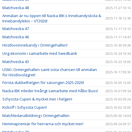
Matchvecka 48
2025-11-27 10:16
Anmälan är nu öppen till Nacka IBK:s Innebandyskola &
2025-11-18 12:59
Innebandylekis – VT2026!
Matchvecka 47
2025-11-17 13:13
Matchvecka 46
2025-11-11 14:47
Höstlovsinnebandy i Ormingehallen!
2025-10-30 09:28
Ung ekonomi i samarbete med Swedbank
2025-10-24 10:34
Matchvecka 43
2025-10-23 10:00
USM i Ormingehallen samt sista chansen till anmälan
2025-10-17 09:30
för Höstlovslägret!
Första dubbelhelgen för säsongen 2025-2026!
2025-10-09 12:00
Nacka IBK inleder treårigt samarbete med Håbo Buss!
2025-10-07 09:54
Schyssta Cupen & mycket mer i helgen!
2025-10-03 09:26
Kickoff i Schyssta Cupen!
2025-10-02 10:00
Matchledarutbildning i Ormingehallen
2025-09-30 14:04
Hemmapremiär för herrarna och mycket mer!
2025-09-26 09:57
Matchvecka 39