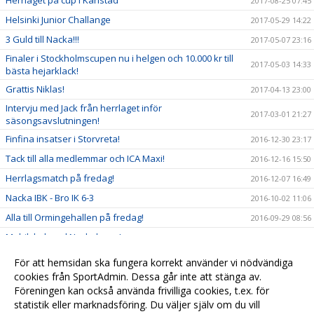
2017-08-25 07:45
Helsinki Junior Challange
2017-05-29 14:22
3 Guld till Nacka!!!
2017-05-07 23:16
Finaler i Stockholmscupen nu i helgen och 10.000 kr till
2017-05-03 14:33
bästa hejarklack!
Grattis Niklas!
2017-04-13 23:00
Intervju med Jack från herrlaget inför
2017-03-01 21:27
säsongsavslutningen!
Finfina insatser i Storvreta!
2016-12-30 23:17
Tack till alla medlemmar och ICA Maxi!
2016-12-16 15:50
Herrlagsmatch på fredag!
2016-12-07 16:49
Nacka IBK - Bro IK 6-3
2016-10-02 11:06
Alla till Ormingehallen på fredag!
2016-09-29 08:56
Mobilskal med Nackalogga!
2016-09-21 20:50
Se dam och herrlaget och bidra till framtiden!
2016-09-20 13:38
För att hemsidan ska fungera korrekt använder vi nödvändiga
Kallelse till årsmöte
cookies från SportAdmin. Dessa går inte att stänga av.
2016-09-16 17:45
Föreningen kan också använda frivilliga cookies, t.ex. för
Snart dags för ny hemsida!
2013-10-01 12:57
statistik eller marknadsföring. Du väljer själv om du vill