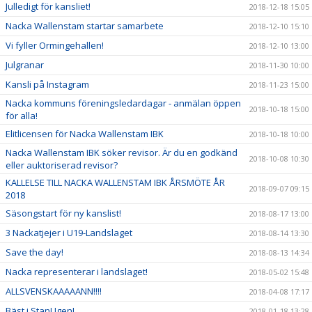
Julledigt för kansliet!
2018-12-18 15:05
Nacka Wallenstam startar samarbete
2018-12-10 15:10
Vi fyller Ormingehallen!
2018-12-10 13:00
Julgranar
2018-11-30 10:00
Kansli på Instagram
2018-11-23 15:00
Nacka kommuns föreningsledardagar - anmälan öppen
2018-10-18 15:00
för alla!
Elitlicensen för Nacka Wallenstam IBK
2018-10-18 10:00
Nacka Wallenstam IBK söker revisor. Är du en godkänd
2018-10-08 10:30
eller auktoriserad revisor?
KALLELSE TILL NACKA WALLENSTAM IBK ÅRSMÖTE ÅR
2018-09-07 09:15
2018
Säsongstart för ny kanslist!
2018-08-17 13:00
3 Nackatjejer i U19-Landslaget
2018-08-14 13:30
Save the day!
2018-08-13 14:34
Nacka representerar i landslaget!
2018-05-02 15:48
ALLSVENSKAAAAANN!!!!
2018-04-08 17:17
Bäst i Stan! Igen!
2018-01-18 13:28