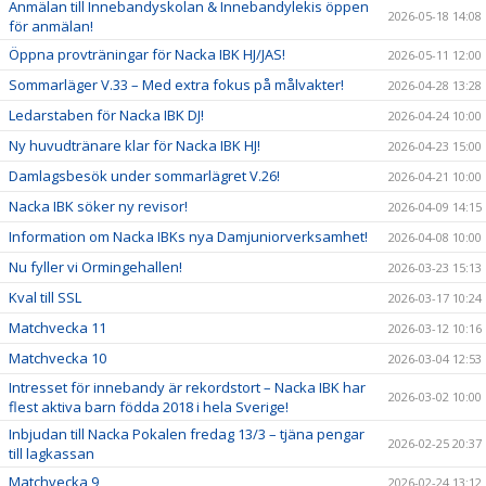
Anmälan till Innebandyskolan & Innebandylekis öppen
2026-05-18 14:08
för anmälan!
Öppna provträningar för Nacka IBK HJ/JAS!
2026-05-11 12:00
Sommarläger V.33 – Med extra fokus på målvakter!
2026-04-28 13:28
Ledarstaben för Nacka IBK DJ!
2026-04-24 10:00
Ny huvudtränare klar för Nacka IBK HJ!
2026-04-23 15:00
Damlagsbesök under sommarlägret V.26!
2026-04-21 10:00
Nacka IBK söker ny revisor!
2026-04-09 14:15
Information om Nacka IBKs nya Damjuniorverksamhet!
2026-04-08 10:00
Nu fyller vi Ormingehallen!
2026-03-23 15:13
Kval till SSL
2026-03-17 10:24
Matchvecka 11
2026-03-12 10:16
Matchvecka 10
2026-03-04 12:53
Intresset för innebandy är rekordstort – Nacka IBK har
2026-03-02 10:00
flest aktiva barn födda 2018 i hela Sverige!
Inbjudan till Nacka Pokalen fredag 13/3 – tjäna pengar
2026-02-25 20:37
till lagkassan
Matchvecka 9
2026-02-24 13:12