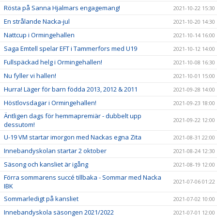
Rösta på Sanna Hjalmars engagemang!
2021-10-22 15:30
En strålande Nacka-jul
2021-10-20 14:30
Nattcup i Ormingehallen
2021-10-14 16:00
Saga Emtell spelar EFT i Tammerfors med U19
2021-10-12 14:00
Fullspäckad helg i Ormingehallen!
2021-10-08 16:30
Nu fyller vi hallen!
2021-10-01 15:00
Hurra! Läger för barn födda 2013, 2012 & 2011
2021-09-28 14:00
Höstlovsdagar i Ormingehallen!
2021-09-23 18:00
Äntligen dags för hemmapremiär - dubbelt upp
2021-09-22 12:00
dessutom!
U-19 VM startar imorgon med Nackas egna Zita
2021-08-31 22:00
Innebandyskolan startar 2 oktober
2021-08-24 12:30
Säsong och kansliet är igång
2021-08-19 12:00
Förra sommarens succé tillbaka - Sommar med Nacka
2021-07-06 01:22
IBK
Sommarledigt på kansliet
2021-07-02 10:00
Innebandyskola säsongen 2021/2022
2021-07-01 12:00