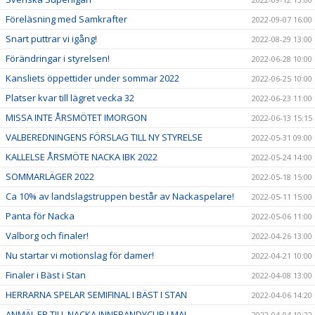
Föreläsning med Samkrafter
2022-09-07 16:00
Snart puttrar vi igång!
2022-08-29 13:00
Förändringar i styrelsen!
2022-06-28 10:00
Kansliets öppettider under sommar 2022
2022-06-25 10:00
Platser kvar till lägret vecka 32
2022-06-23 11:00
MISSA INTE ÅRSMÖTET IMORGON
2022-06-13 15:15
VALBEREDNINGENS FÖRSLAG TILL NY STYRELSE
2022-05-31 09:00
KALLELSE ÅRSMÖTE NACKA IBK 2022
2022-05-24 14:00
SOMMARLÄGER 2022
2022-05-18 15:00
Ca 10% av landslagstruppen består av Nackaspelare!
2022-05-11 15:00
Panta för Nacka
2022-05-06 11:00
Valborg och finaler!
2022-04-26 13:00
Nu startar vi motionslag för damer!
2022-04-21 10:00
Finaler i Bäst i Stan
2022-04-08 13:00
HERRARNA SPELAR SEMIFINAL I BÄST I STAN
2022-04-06 14:20
ANMÄL ER TILL NACKA INNEBANDYCUP I MAJ
2022-04-04 10:22