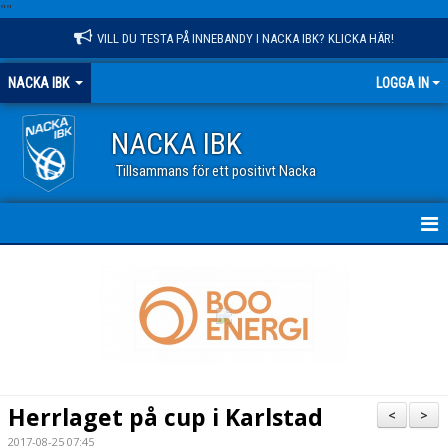
"
"
VILL DU TESTA PÅ INNEBANDY I NACKA IBK? KLICKA HÄR!
NACKA IBK
LOGGA IN
NACKA IBK
Tillsammans för ett positivt Nacka
HEM
NYHETER
KALENDER
VÅR VERKSAMHET
Herrlaget på cup i Karlstad
<
>
OM KLUBBEN
2017-08-25 07:45