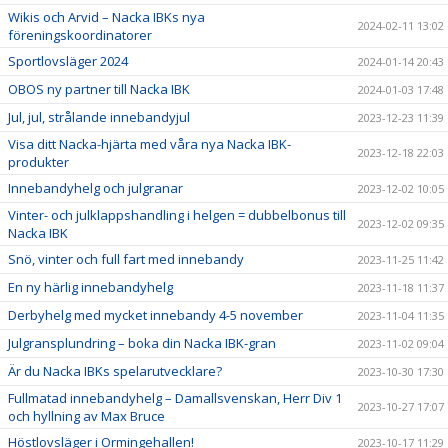
Wikis och Arvid – Nacka IBKs nya
2024-02-11 13:02
föreningskoordinatorer
Sportlovsläger 2024
2024-01-14 20:43
OBOS ny partner till Nacka IBK
2024-01-03 17:48
Jul, jul, strålande innebandyjul
2023-12-23 11:39
Visa ditt Nacka-hjärta med våra nya Nacka IBK-
2023-12-18 22:03
produkter
Innebandyhelg och julgranar
2023-12-02 10:05
Vinter- och julklappshandling i helgen = dubbelbonus till
2023-12-02 09:35
Nacka IBK
Snö, vinter och full fart med innebandy
2023-11-25 11:42
En ny härlig innebandyhelg
2023-11-18 11:37
Derbyhelg med mycket innebandy 4-5 november
2023-11-04 11:35
Julgransplundring – boka din Nacka IBK-gran
2023-11-02 09:04
Är du Nacka IBKs spelarutvecklare?
2023-10-30 17:30
Fullmatad innebandyhelg – Damallsvenskan, Herr Div 1
2023-10-27 17:07
och hyllning av Max Bruce
Höstlovsläger i Ormingehallen!
2023-10-17 11:29