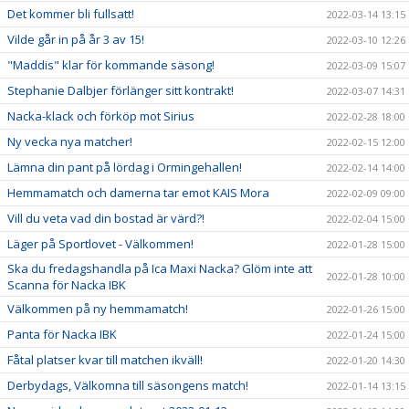
Det kommer bli fullsatt!
2022-03-14 13:15
Vilde går in på år 3 av 15!
2022-03-10 12:26
"Maddis" klar för kommande säsong!
2022-03-09 15:07
Stephanie Dalbjer förlänger sitt kontrakt!
2022-03-07 14:31
Nacka-klack och förköp mot Sirius
2022-02-28 18:00
Ny vecka nya matcher!
2022-02-15 12:00
Lämna din pant på lördag i Ormingehallen!
2022-02-14 14:00
Hemmamatch och damerna tar emot KAIS Mora
2022-02-09 09:00
Vill du veta vad din bostad är värd?!
2022-02-04 15:00
Läger på Sportlovet - Välkommen!
2022-01-28 15:00
Ska du fredagshandla på Ica Maxi Nacka? Glöm inte att
2022-01-28 10:00
Scanna för Nacka IBK
Välkommen på ny hemmamatch!
2022-01-26 15:00
Panta för Nacka IBK
2022-01-24 15:00
Fåtal platser kvar till matchen ikväll!
2022-01-20 14:30
Derbydags, Välkomna till säsongens match!
2022-01-14 13:15