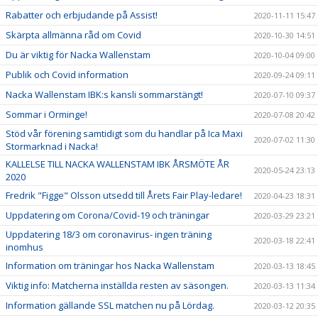
Rabatter och erbjudande på Assist!
2020-11-11 15:47
Skärpta allmänna råd om Covid
2020-10-30 14:51
Du är viktig för Nacka Wallenstam
2020-10-04 09:00
Publik och Covid information
2020-09-24 09:11
Nacka Wallenstam IBK:s kansli sommarstängt!
2020-07-10 09:37
Sommar i Orminge!
2020-07-08 20:42
Stöd vår förening samtidigt som du handlar på Ica Maxi
2020-07-02 11:30
Stormarknad i Nacka!
KALLELSE TILL NACKA WALLENSTAM IBK ÅRSMÖTE ÅR
2020-05-24 23:13
2020
Fredrik "Figge" Olsson utsedd till Årets Fair Play-ledare!
2020-04-23 18:31
Uppdatering om Corona/Covid-19 och träningar
2020-03-29 23:21
Uppdatering 18/3 om coronavirus- ingen träning
2020-03-18 22:41
inomhus
Information om träningar hos Nacka Wallenstam
2020-03-13 18:45
Viktig info: Matcherna inställda resten av säsongen.
2020-03-13 11:34
Information gällande SSL matchen nu på Lördag.
2020-03-12 20:35