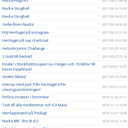
Nacka-Hagfors
2017-08-27 08:58
Nacka-Skoghall
2017-08-26 16:06
Nacka-Skoghall
2017-08-26 00:23
Gelleråsen-Nacka
2017-08-26 00:20
Följ Herrlaget på instagram
2017-08-25 21:55
Herrlaget på cup i Karlstad
2017-08-25 07:45
Helsinki Junior Challange
2017-05-29 14:22
3 Guld till Nacka!!!
2017-05-07 23:16
Finaler i Stockholmscupen nu i helgen och 10.000 kr till
2017-05-03 14:33
bästa hejarklack!
Grattis Niklas!
2017-04-13 23:00
Intervju med Jack från herrlaget inför
2017-03-01 21:27
säsongsavslutningen!
Finfina insatser i Storvreta!
2016-12-30 23:17
Tack till alla medlemmar och ICA Maxi!
2016-12-16 15:50
Herrlagsmatch på fredag!
2016-12-07 16:49
Nacka IBK - Bro IK 6-3
2016-10-02 11:06