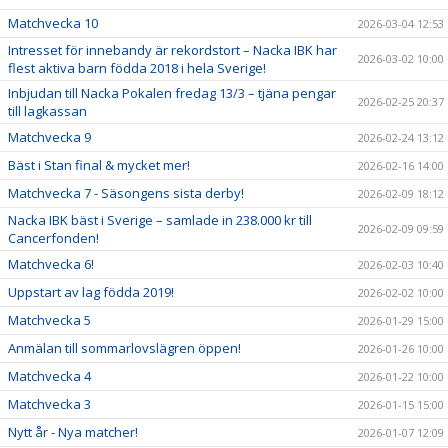
Matchvecka 10
2026-03-04 12:53
Intresset för innebandy är rekordstort – Nacka IBK har
2026-03-02 10:00
flest aktiva barn födda 2018 i hela Sverige!
Inbjudan till Nacka Pokalen fredag 13/3 – tjäna pengar
2026-02-25 20:37
till lagkassan
Matchvecka 9
2026-02-24 13:12
Bäst i Stan final & mycket mer!
2026-02-16 14:00
Matchvecka 7 - Säsongens sista derby!
2026-02-09 18:12
Nacka IBK bäst i Sverige – samlade in 238.000 kr till
2026-02-09 09:59
Cancerfonden!
Matchvecka 6!
2026-02-03 10:40
Uppstart av lag födda 2019!
2026-02-02 10:00
Matchvecka 5
2026-01-29 15:00
Anmälan till sommarlovslägren öppen!
2026-01-26 10:00
Matchvecka 4
2026-01-22 10:00
Matchvecka 3
2026-01-15 15:00
Nytt år - Nya matcher!
2026-01-07 12:09