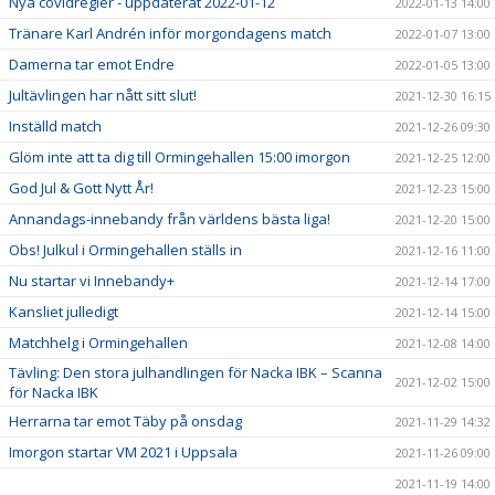
Nya covidregler - uppdaterat 2022-01-12
2022-01-13 14:00
Tränare Karl Andrén inför morgondagens match
2022-01-07 13:00
Damerna tar emot Endre
2022-01-05 13:00
Jultävlingen har nått sitt slut!
2021-12-30 16:15
Inställd match
2021-12-26 09:30
Glöm inte att ta dig till Ormingehallen 15:00 imorgon
2021-12-25 12:00
God Jul & Gott Nytt År!
2021-12-23 15:00
Annandags-innebandy från världens bästa liga!
2021-12-20 15:00
Obs! Julkul i Ormingehallen ställs in
2021-12-16 11:00
Nu startar vi Innebandy+
2021-12-14 17:00
Kansliet julledigt
2021-12-14 15:00
Matchhelg i Ormingehallen
2021-12-08 14:00
Tävling: Den stora julhandlingen för Nacka IBK – Scanna
2021-12-02 15:00
för Nacka IBK
Herrarna tar emot Täby på onsdag
2021-11-29 14:32
Imorgon startar VM 2021 i Uppsala
2021-11-26 09:00
2021-11-19 14:00