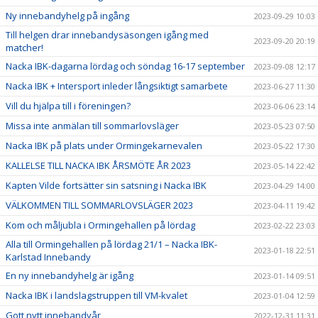
Ny innebandyhelg på ingång
2023-09-29 10:03
Till helgen drar innebandysäsongen igång med
2023-09-20 20:19
matcher!
Nacka IBK-dagarna lördag och söndag 16-17 september
2023-09-08 12:17
Nacka IBK + Intersport inleder långsiktigt samarbete
2023-06-27 11:30
Vill du hjälpa till i föreningen?
2023-06-06 23:14
Missa inte anmälan till sommarlovsläger
2023-05-23 07:50
Nacka IBK på plats under Ormingekarnevalen
2023-05-22 17:30
KALLELSE TILL NACKA IBK ÅRSMÖTE ÅR 2023
2023-05-14 22:42
Kapten Vilde fortsätter sin satsning i Nacka IBK
2023-04-29 14:00
VÄLKOMMEN TILL SOMMARLOVSLÄGER 2023
2023-04-11 19:42
Kom och måljubla i Ormingehallen på lördag
2023-02-22 23:03
Alla till Ormingehallen på lördag 21/1 – Nacka IBK-
2023-01-18 22:51
Karlstad Innebandy
En ny innebandyhelg är igång
2023-01-14 09:51
Nacka IBK i landslagstruppen till VM-kvalet
2023-01-04 12:59
Gott nytt innebandyår
2022-12-31 11:31