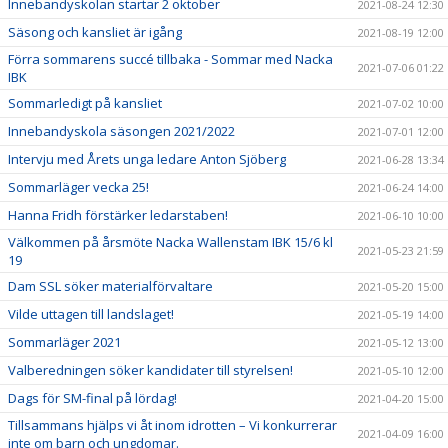
Innebandyskolan startar 2 oktober
2021-08-24 12:30
Säsong och kansliet är igång
2021-08-19 12:00
Förra sommarens succé tillbaka - Sommar med Nacka
2021-07-06 01:22
IBK
Sommarledigt på kansliet
2021-07-02 10:00
Innebandyskola säsongen 2021/2022
2021-07-01 12:00
Intervju med Årets unga ledare Anton Sjöberg
2021-06-28 13:34
Sommarläger vecka 25!
2021-06-24 14:00
Hanna Fridh förstärker ledarstaben!
2021-06-10 10:00
Välkommen på årsmöte Nacka Wallenstam IBK 15/6 kl
2021-05-23 21:59
19
Dam SSL söker materialförvaltare
2021-05-20 15:00
Vilde uttagen till landslaget!
2021-05-19 14:00
Sommarläger 2021
2021-05-12 13:00
Valberedningen söker kandidater till styrelsen!
2021-05-10 12:00
Dags för SM-final på lördag!
2021-04-20 15:00
Tillsammans hjälps vi åt inom idrotten – Vi konkurrerar
2021-04-09 16:00
inte om barn och ungdomar.