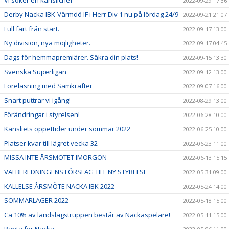
Vi söker en kanslichef
2022-09-29 17:36
Derby Nacka IBK-Värmdö IF i Herr Div 1 nu på lördag 24/9
2022-09-21 21:07
Full fart från start.
2022-09-17 13:00
Ny division, nya möjligheter.
2022-09-17 04:45
Dags för hemmapremiärer. Säkra din plats!
2022-09-15 13:30
Svenska Superligan
2022-09-12 13:00
Föreläsning med Samkrafter
2022-09-07 16:00
Snart puttrar vi igång!
2022-08-29 13:00
Förändringar i styrelsen!
2022-06-28 10:00
Kansliets öppettider under sommar 2022
2022-06-25 10:00
Platser kvar till lägret vecka 32
2022-06-23 11:00
MISSA INTE ÅRSMÖTET IMORGON
2022-06-13 15:15
VALBEREDNINGENS FÖRSLAG TILL NY STYRELSE
2022-05-31 09:00
KALLELSE ÅRSMÖTE NACKA IBK 2022
2022-05-24 14:00
SOMMARLÄGER 2022
2022-05-18 15:00
Ca 10% av landslagstruppen består av Nackaspelare!
2022-05-11 15:00