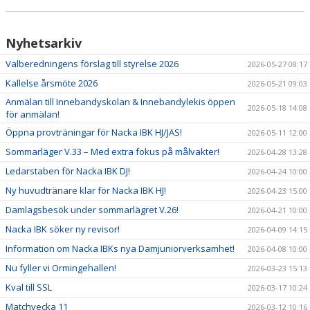
Nyhetsarkiv
Valberedningens förslag till styrelse 2026
2026-05-27 08:17
Kallelse årsmöte 2026
2026-05-21 09:03
Anmälan till Innebandyskolan & Innebandylekis öppen
2026-05-18 14:08
för anmälan!
Öppna provträningar för Nacka IBK HJ/JAS!
2026-05-11 12:00
Sommarläger V.33 – Med extra fokus på målvakter!
2026-04-28 13:28
Ledarstaben för Nacka IBK DJ!
2026-04-24 10:00
Ny huvudtränare klar för Nacka IBK HJ!
2026-04-23 15:00
Damlagsbesök under sommarlägret V.26!
2026-04-21 10:00
Nacka IBK söker ny revisor!
2026-04-09 14:15
Information om Nacka IBKs nya Damjuniorverksamhet!
2026-04-08 10:00
Nu fyller vi Ormingehallen!
2026-03-23 15:13
Kval till SSL
2026-03-17 10:24
Matchvecka 11
2026-03-12 10:16