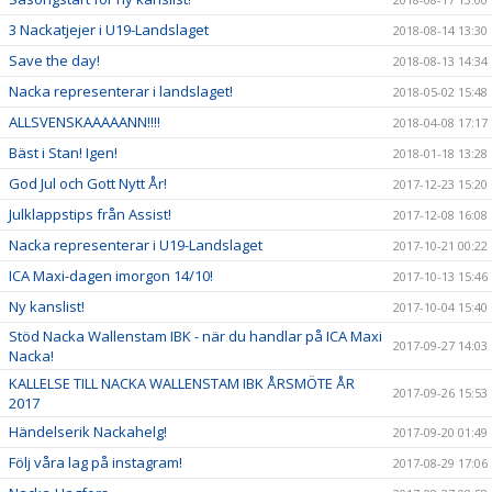
3 Nackatjejer i U19-Landslaget
2018-08-14 13:30
Save the day!
2018-08-13 14:34
Nacka representerar i landslaget!
2018-05-02 15:48
ALLSVENSKAAAAANN!!!!
2018-04-08 17:17
Bäst i Stan! Igen!
2018-01-18 13:28
God Jul och Gott Nytt År!
2017-12-23 15:20
Julklappstips från Assist!
2017-12-08 16:08
Nacka representerar i U19-Landslaget
2017-10-21 00:22
ICA Maxi-dagen imorgon 14/10!
2017-10-13 15:46
Ny kanslist!
2017-10-04 15:40
Stöd Nacka Wallenstam IBK - när du handlar på ICA Maxi
2017-09-27 14:03
Nacka!
KALLELSE TILL NACKA WALLENSTAM IBK ÅRSMÖTE ÅR
2017-09-26 15:53
2017
Händelserik Nackahelg!
2017-09-20 01:49
Följ våra lag på instagram!
2017-08-29 17:06