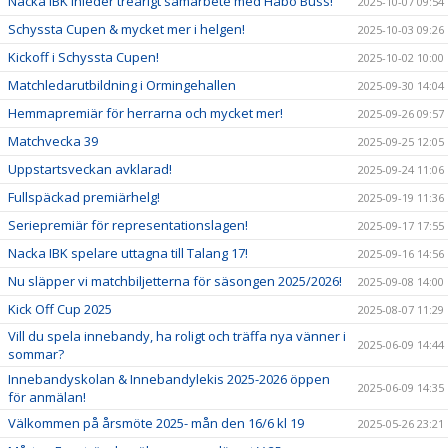
Nacka IBK inleder treårigt samarbete med Håbo Buss!
2025-10-07 09:54
Schyssta Cupen & mycket mer i helgen!
2025-10-03 09:26
Kickoff i Schyssta Cupen!
2025-10-02 10:00
Matchledarutbildning i Ormingehallen
2025-09-30 14:04
Hemmapremiär för herrarna och mycket mer!
2025-09-26 09:57
Matchvecka 39
2025-09-25 12:05
Uppstartsveckan avklarad!
2025-09-24 11:06
Fullspäckad premiärhelg!
2025-09-19 11:36
Seriepremiär för representationslagen!
2025-09-17 17:55
Nacka IBK spelare uttagna till Talang 17!
2025-09-16 14:56
Nu släpper vi matchbiljetterna för säsongen 2025/2026!
2025-09-08 14:00
Kick Off Cup 2025
2025-08-07 11:29
Vill du spela innebandy, ha roligt och träffa nya vänner i
2025-06-09 14:44
sommar?
Innebandyskolan & Innebandylekis 2025-2026 öppen
2025-06-09 14:35
för anmälan!
Välkommen på årsmöte 2025- mån den 16/6 kl 19
2025-05-26 23:21