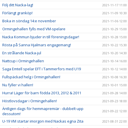
Följ ditt Nacka-lag!
2021-11-17 11:00
Förlängt granköp!
2021-11-09 10:30
Boka in söndag 14:e november
2021-11-06 12:00
Ormingehallen fylls med VM-spelare
2021-10-29 15:00
Nacka Kommun bjuder in till föreningsdagar!
2021-10-28 15:00
Rösta på Sanna Hjalmars engagemang!
2021-10-22 15:30
En strålande Nacka-jul
2021-10-20 14:30
Nattcup i Ormingehallen
2021-10-14 16:00
Saga Emtell spelar EFT i Tammerfors med U19
2021-10-12 14:00
Fullspäckad helg i Ormingehallen!
2021-10-08 16:30
Nu fyller vi hallen!
2021-10-01 15:00
Hurra! Läger för barn födda 2013, 2012 & 2011
2021-09-28 14:00
Höstlovsdagar i Ormingehallen!
2021-09-23 18:00
Äntligen dags för hemmapremiär - dubbelt upp
2021-09-22 12:00
dessutom!
U-19 VM startar imorgon med Nackas egna Zita
2021-08-31 22:00