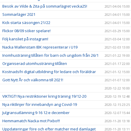
Besök av Vilde & Zita på sommarlägret vecka25!
2021-04-06 15:00
Sommarläger 2021
2021-04-01 15:00
Kick-starta säsongen 21/22
2021-04-01 15:00
Flickor 08/09 söker spelare!
2021-03-29 15:00
Följ kansliet på instagram!
2021-03-04 12:00
Nacka Wallenstam IBK representerar i U19
2021-02-03 13:00
Inomhusträning tillåten för barn och ungdom från 26/1
2021-01-22 19:00
Organiserad utomhusträning tillåten
2021-01-17 22:00
Kostnadsfri digital utbildning för ledare och föräldrar
2021-01-12 15:00
Gott Nytt År och välkomna till 2021!
2021-01-07 12:00
2020-12-22 10:00
VIKTIGT! Nya restriktioner kring träning 19/12-20
2020-12-19 12:48
Nya riktlinjer för innebandyn ang Covid-19
2020-12-15 23:25
Julgransutlämning 9-16 12:e december
2020-12-07 15:44
Hemmamatch Nacka mot Pixbo!!!
2020-11-20 13:18
Uppdateringar före och efter matcher med damlaget
2020-11-20 13:11