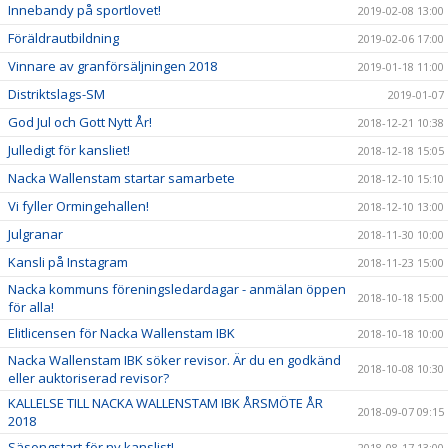
Innebandy på sportlovet!
2019-02-08 13:00
Föräldrautbildning
2019-02-06 17:00
Vinnare av granförsäljningen 2018
2019-01-18 11:00
Distriktslags-SM
2019-01-07
God Jul och Gott Nytt År!
2018-12-21 10:38
Julledigt för kansliet!
2018-12-18 15:05
Nacka Wallenstam startar samarbete
2018-12-10 15:10
Vi fyller Ormingehallen!
2018-12-10 13:00
Julgranar
2018-11-30 10:00
Kansli på Instagram
2018-11-23 15:00
Nacka kommuns föreningsledardagar - anmälan öppen
2018-10-18 15:00
för alla!
Elitlicensen för Nacka Wallenstam IBK
2018-10-18 10:00
Nacka Wallenstam IBK söker revisor. Är du en godkänd
2018-10-08 10:30
eller auktoriserad revisor?
KALLELSE TILL NACKA WALLENSTAM IBK ÅRSMÖTE ÅR
2018-09-07 09:15
2018
Säsongstart för ny kanslist!
2018-08-17 13:00