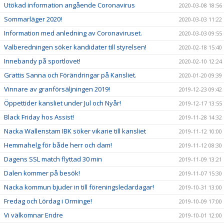
Utökad information angående Coronavirus
2020-03-08 18:56
Sommarläger 2020!
2020-03-03 11:22
Information med anledning av Coronaviruset.
2020-03-03 09:55
Valberedningen söker kandidater till styrelsen!
2020-02-18 15:40
Innebandy på sportlovet!
2020-02-10 12:24
Grattis Sanna och Förändringar på Kansliet.
2020-01-20 09:39
Vinnare av granförsäljningen 2019!
2019-12-23 09:42
Öppettider kansliet under Jul och Nyår!
2019-12-17 13:55
Black Friday hos Assist!
2019-11-28 14:32
Nacka Wallenstam IBK söker vikarie till kansliet
2019-11-12 10:00
Hemmahelg för både herr och dam!
2019-11-12 08:30
Dagens SSL match flyttad 30 min
2019-11-09 13:21
Dalen kommer på besök!
2019-11-07 15:30
Nacka kommun bjuder in till föreningsledardagar!
2019-10-31 13:00
Fredag och Lördag i Orminge!
2019-10-09 17:00
Vi välkomnar Endre
2019-10-01 12:00