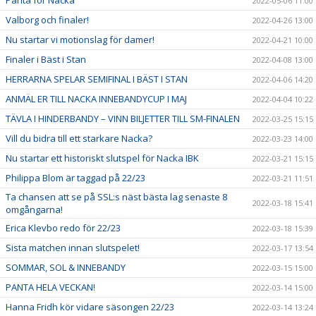
Panta för Nacka
2022-05-06 11:00
Valborg och finaler!
2022-04-26 13:00
Nu startar vi motionslag för damer!
2022-04-21 10:00
Finaler i Bäst i Stan
2022-04-08 13:00
HERRARNA SPELAR SEMIFINAL I BÄST I STAN
2022-04-06 14:20
ANMÄL ER TILL NACKA INNEBANDYCUP I MAJ
2022-04-04 10:22
TÄVLA I HINDERBANDY – VINN BILJETTER TILL SM-FINALEN
2022-03-25 15:15
Vill du bidra till ett starkare Nacka?
2022-03-23 14:00
Nu startar ett historiskt slutspel för Nacka IBK
2022-03-21 15:15
Philippa Blom är taggad på 22/23
2022-03-21 11:51
Ta chansen att se på SSL:s näst bästa lag senaste 8
2022-03-18 15:41
omgångarna!
Erica Klevbo redo för 22/23
2022-03-18 15:39
Sista matchen innan slutspelet!
2022-03-17 13:54
SOMMAR, SOL & INNEBANDY
2022-03-15 15:00
PANTA HELA VECKAN!
2022-03-14 15:00
Hanna Fridh kör vidare säsongen 22/23
2022-03-14 13:24