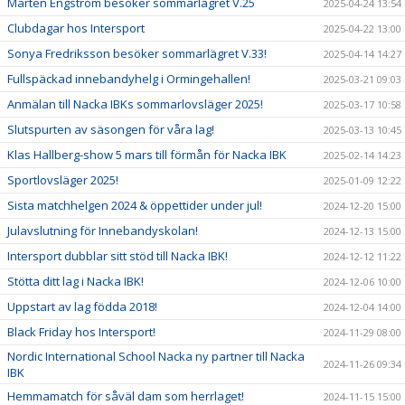
Mårten Engström besöker sommarlägret V.25
2025-04-24 13:54
Clubdagar hos Intersport
2025-04-22 13:00
Sonya Fredriksson besöker sommarlägret V.33!
2025-04-14 14:27
Fullspäckad innebandyhelg i Ormingehallen!
2025-03-21 09:03
Anmälan till Nacka IBKs sommarlovsläger 2025!
2025-03-17 10:58
Slutspurten av säsongen för våra lag!
2025-03-13 10:45
Klas Hallberg-show 5 mars till förmån för Nacka IBK
2025-02-14 14:23
Sportlovsläger 2025!
2025-01-09 12:22
Sista matchhelgen 2024 & öppettider under jul!
2024-12-20 15:00
Julavslutning för Innebandyskolan!
2024-12-13 15:00
Intersport dubblar sitt stöd till Nacka IBK!
2024-12-12 11:22
Stötta ditt lag i Nacka IBK!
2024-12-06 10:00
Uppstart av lag födda 2018!
2024-12-04 14:00
Black Friday hos Intersport!
2024-11-29 08:00
Nordic International School Nacka ny partner till Nacka
2024-11-26 09:34
IBK
Hemmamatch för såväl dam som herrlaget!
2024-11-15 15:00