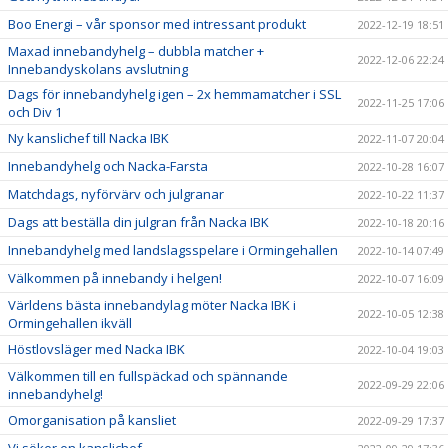
Boo Energi – vår sponsor med intressant produkt
2022-12-19 18:51
Maxad innebandyhelg – dubbla matcher +
2022-12-06 22:24
Innebandyskolans avslutning
Dags för innebandyhelg igen – 2x hemmamatcher i SSL
2022-11-25 17:06
och Div 1
Ny kanslichef till Nacka IBK
2022-11-07 20:04
Innebandyhelg och Nacka-Farsta
2022-10-28 16:07
Matchdags, nyförvärv och julgranar
2022-10-22 11:37
Dags att beställa din julgran från Nacka IBK
2022-10-18 20:16
Innebandyhelg med landslagsspelare i Ormingehallen
2022-10-14 07:49
Välkommen på innebandy i helgen!
2022-10-07 16:09
Världens bästa innebandylag möter Nacka IBK i
2022-10-05 12:38
Ormingehallen ikväll
Höstlovsläger med Nacka IBK
2022-10-04 19:03
Välkommen till en fullspäckad och spännande
2022-09-29 22:06
innebandyhelg!
Omorganisation på kansliet
2022-09-29 17:37