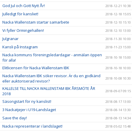
God Jul och Gott Nytt År!
2018-12-21 10:38
Julledigt för kansliet!
2018-12-18 15:05
Nacka Wallenstam startar samarbete
2018-12-10 15:10
Vi fyller Ormingehallen!
2018-12-10 13:00
Julgranar
2018-11-30 10:00
Kansli på Instagram
2018-11-23 15:00
Nacka kommuns föreningsledardagar - anmälan öppen
2018-10-18 15:00
för alla!
Elitlicensen för Nacka Wallenstam IBK
2018-10-18 10:00
Nacka Wallenstam IBK söker revisor. Är du en godkänd
2018-10-08 10:30
eller auktoriserad revisor?
KALLELSE TILL NACKA WALLENSTAM IBK ÅRSMÖTE ÅR
2018-09-07 09:15
2018
Säsongstart för ny kanslist!
2018-08-17 13:00
3 Nackatjejer i U19-Landslaget
2018-08-14 13:30
Save the day!
2018-08-13 14:34
Nacka representerar i landslaget!
2018-05-02 15:48