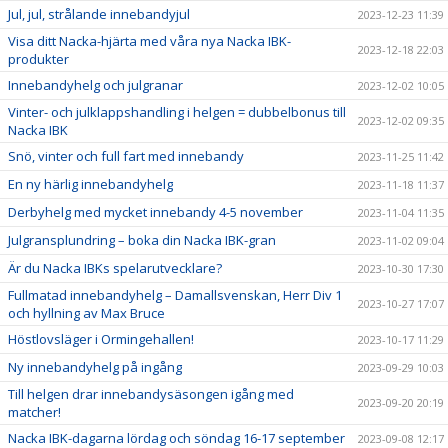
Jul, jul, strålande innebandyjul
2023-12-23 11:39
Visa ditt Nacka-hjärta med våra nya Nacka IBK-
2023-12-18 22:03
produkter
Innebandyhelg och julgranar
2023-12-02 10:05
Vinter- och julklappshandling i helgen = dubbelbonus till
2023-12-02 09:35
Nacka IBK
Snö, vinter och full fart med innebandy
2023-11-25 11:42
En ny härlig innebandyhelg
2023-11-18 11:37
Derbyhelg med mycket innebandy 4-5 november
2023-11-04 11:35
Julgransplundring – boka din Nacka IBK-gran
2023-11-02 09:04
Är du Nacka IBKs spelarutvecklare?
2023-10-30 17:30
Fullmatad innebandyhelg – Damallsvenskan, Herr Div 1
2023-10-27 17:07
och hyllning av Max Bruce
Höstlovsläger i Ormingehallen!
2023-10-17 11:29
Ny innebandyhelg på ingång
2023-09-29 10:03
Till helgen drar innebandysäsongen igång med
2023-09-20 20:19
matcher!
Nacka IBK-dagarna lördag och söndag 16-17 september
2023-09-08 12:17