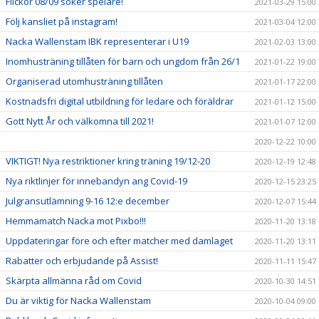
Flickor 08/09 söker spelare!
2021-03-29 15:00
Följ kansliet på instagram!
2021-03-04 12:00
Nacka Wallenstam IBK representerar i U19
2021-02-03 13:00
Inomhusträning tillåten för barn och ungdom från 26/1
2021-01-22 19:00
Organiserad utomhusträning tillåten
2021-01-17 22:00
Kostnadsfri digital utbildning för ledare och föräldrar
2021-01-12 15:00
Gott Nytt År och välkomna till 2021!
2021-01-07 12:00
2020-12-22 10:00
VIKTIGT! Nya restriktioner kring träning 19/12-20
2020-12-19 12:48
Nya riktlinjer för innebandyn ang Covid-19
2020-12-15 23:25
Julgransutlämning 9-16 12:e december
2020-12-07 15:44
Hemmamatch Nacka mot Pixbo!!!
2020-11-20 13:18
Uppdateringar före och efter matcher med damlaget
2020-11-20 13:11
Rabatter och erbjudande på Assist!
2020-11-11 15:47
Skärpta allmänna råd om Covid
2020-10-30 14:51
Du är viktig för Nacka Wallenstam
2020-10-04 09:00