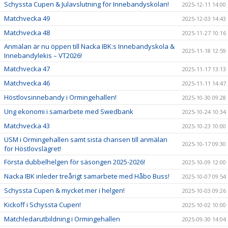
Schyssta Cupen & Julavslutning för Innebandyskolan!
2025-12-11 14:00
Matchvecka 49
2025-12-03 14:43
Matchvecka 48
2025-11-27 10:16
Anmälan är nu öppen till Nacka IBK:s Innebandyskola &
2025-11-18 12:59
Innebandylekis – VT2026!
Matchvecka 47
2025-11-17 13:13
Matchvecka 46
2025-11-11 14:47
Höstlovsinnebandy i Ormingehallen!
2025-10-30 09:28
Ung ekonomi i samarbete med Swedbank
2025-10-24 10:34
Matchvecka 43
2025-10-23 10:00
USM i Ormingehallen samt sista chansen till anmälan
2025-10-17 09:30
för Höstlovslägret!
Första dubbelhelgen för säsongen 2025-2026!
2025-10-09 12:00
Nacka IBK inleder treårigt samarbete med Håbo Buss!
2025-10-07 09:54
Schyssta Cupen & mycket mer i helgen!
2025-10-03 09:26
Kickoff i Schyssta Cupen!
2025-10-02 10:00
Matchledarutbildning i Ormingehallen
2025-09-30 14:04