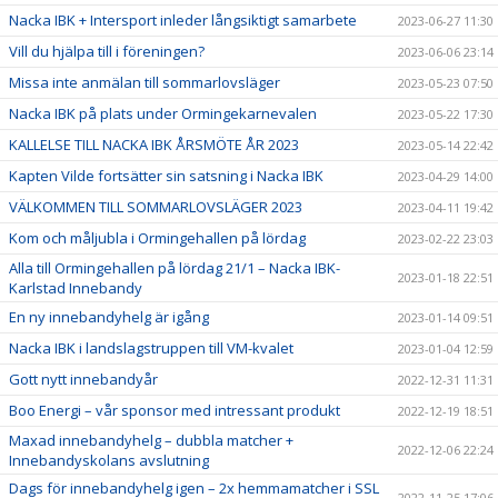
Nacka IBK + Intersport inleder långsiktigt samarbete
2023-06-27 11:30
Vill du hjälpa till i föreningen?
2023-06-06 23:14
Missa inte anmälan till sommarlovsläger
2023-05-23 07:50
Nacka IBK på plats under Ormingekarnevalen
2023-05-22 17:30
KALLELSE TILL NACKA IBK ÅRSMÖTE ÅR 2023
2023-05-14 22:42
Kapten Vilde fortsätter sin satsning i Nacka IBK
2023-04-29 14:00
VÄLKOMMEN TILL SOMMARLOVSLÄGER 2023
2023-04-11 19:42
Kom och måljubla i Ormingehallen på lördag
2023-02-22 23:03
Alla till Ormingehallen på lördag 21/1 – Nacka IBK-
2023-01-18 22:51
Karlstad Innebandy
En ny innebandyhelg är igång
2023-01-14 09:51
Nacka IBK i landslagstruppen till VM-kvalet
2023-01-04 12:59
Gott nytt innebandyår
2022-12-31 11:31
Boo Energi – vår sponsor med intressant produkt
2022-12-19 18:51
Maxad innebandyhelg – dubbla matcher +
2022-12-06 22:24
Innebandyskolans avslutning
Dags för innebandyhelg igen – 2x hemmamatcher i SSL
2022-11-25 17:06