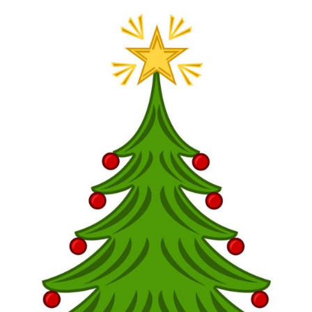
SPORTHALLAR
MATCHER
CAFETERIAN
DOKUMENT
NACKA X
KLUBBSHOPEN
INNEBANDY PLAY
NACKAPOKALEN
DOMARE & MATCHLEDARE