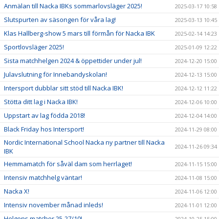
Anmälan till Nacka IBKs sommarlovsläger 2025!
2025-03-17 10:58
Slutspurten av säsongen för våra lag!
2025-03-13 10:45
Klas Hallberg-show 5 mars till förmån för Nacka IBK
2025-02-14 14:23
Sportlovsläger 2025!
2025-01-09 12:22
Sista matchhelgen 2024 & öppettider under jul!
2024-12-20 15:00
Julavslutning för Innebandyskolan!
2024-12-13 15:00
Intersport dubblar sitt stöd till Nacka IBK!
2024-12-12 11:22
Stötta ditt lag i Nacka IBK!
2024-12-06 10:00
Uppstart av lag födda 2018!
2024-12-04 14:00
Black Friday hos Intersport!
2024-11-29 08:00
Nordic International School Nacka ny partner till Nacka
2024-11-26 09:34
IBK
Hemmamatch för såväl dam som herrlaget!
2024-11-15 15:00
Intensiv matchhelg väntar!
2024-11-08 15:00
Nacka X!
2024-11-06 12:00
Intensiv november månad inleds!
2024-11-01 12:00
Helgens matcher 25-27/10!
2024-10-25 15:00