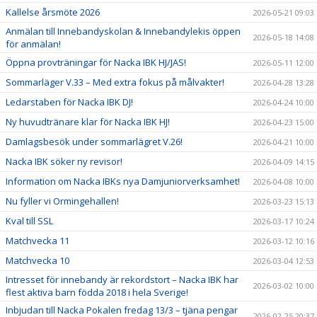
Kallelse årsmöte 2026
2026-05-21 09:03
Anmälan till Innebandyskolan & Innebandylekis öppen
2026-05-18 14:08
för anmälan!
Öppna provträningar för Nacka IBK HJ/JAS!
2026-05-11 12:00
Sommarläger V.33 – Med extra fokus på målvakter!
2026-04-28 13:28
Ledarstaben för Nacka IBK DJ!
2026-04-24 10:00
Ny huvudtränare klar för Nacka IBK HJ!
2026-04-23 15:00
Damlagsbesök under sommarlägret V.26!
2026-04-21 10:00
Nacka IBK söker ny revisor!
2026-04-09 14:15
Information om Nacka IBKs nya Damjuniorverksamhet!
2026-04-08 10:00
Nu fyller vi Ormingehallen!
2026-03-23 15:13
Kval till SSL
2026-03-17 10:24
Matchvecka 11
2026-03-12 10:16
Matchvecka 10
2026-03-04 12:53
Intresset för innebandy är rekordstort – Nacka IBK har
2026-03-02 10:00
flest aktiva barn födda 2018 i hela Sverige!
Inbjudan till Nacka Pokalen fredag 13/3 – tjäna pengar
2026-02-25 20:37