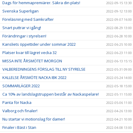
Dags för hemmapremiärer. Säkra din plats!
2022-09-15 13:30
Svenska Superligan
2022-09-12 13:00
Föreläsning med Samkrafter
2022-09-07 16:00
Snart puttrar vi igång!
2022-08-29 13:00
Förändringar i styrelsen!
2022-06-28 10:00
Kansliets öppettider under sommar 2022
2022-06-25 10:00
Platser kvar till lägret vecka 32
2022-06-23 11:00
MISSA INTE ÅRSMÖTET IMORGON
2022-06-13 15:15
VALBEREDNINGENS FÖRSLAG TILL NY STYRELSE
2022-05-31 09:00
KALLELSE ÅRSMÖTE NACKA IBK 2022
2022-05-24 14:00
SOMMARLÄGER 2022
2022-05-18 15:00
Ca 10% av landslagstruppen består av Nackaspelare!
2022-05-11 15:00
Panta för Nacka
2022-05-06 11:00
Valborg och finaler!
2022-04-26 13:00
Nu startar vi motionslag för damer!
2022-04-21 10:00
Finaler i Bäst i Stan
2022-04-08 13:00