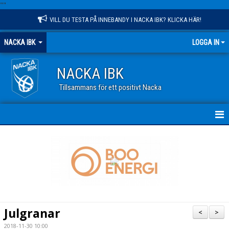
"
"
VILL DU TESTA PÅ INNEBANDY I NACKA IBK? KLICKA HÄR!
NACKA IBK
LOGGA IN
NACKA IBK
Tillsammans för ett positivt Nacka
HEM
NYHETER
KALENDER
VÅR VERKSAMHET
Julgranar
<
>
OM KLUBBEN
2018-11-30 10:00