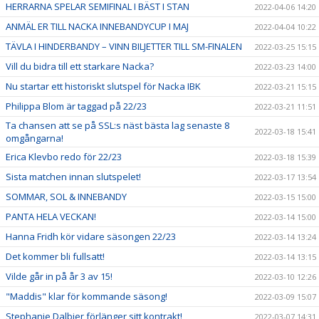
HERRARNA SPELAR SEMIFINAL I BÄST I STAN
2022-04-06 14:20
ANMÄL ER TILL NACKA INNEBANDYCUP I MAJ
2022-04-04 10:22
TÄVLA I HINDERBANDY – VINN BILJETTER TILL SM-FINALEN
2022-03-25 15:15
Vill du bidra till ett starkare Nacka?
2022-03-23 14:00
Nu startar ett historiskt slutspel för Nacka IBK
2022-03-21 15:15
Philippa Blom är taggad på 22/23
2022-03-21 11:51
Ta chansen att se på SSL:s näst bästa lag senaste 8
2022-03-18 15:41
omgångarna!
Erica Klevbo redo för 22/23
2022-03-18 15:39
Sista matchen innan slutspelet!
2022-03-17 13:54
SOMMAR, SOL & INNEBANDY
2022-03-15 15:00
PANTA HELA VECKAN!
2022-03-14 15:00
Hanna Fridh kör vidare säsongen 22/23
2022-03-14 13:24
Det kommer bli fullsatt!
2022-03-14 13:15
Vilde går in på år 3 av 15!
2022-03-10 12:26
"Maddis" klar för kommande säsong!
2022-03-09 15:07
Stephanie Dalbjer förlänger sitt kontrakt!
2022-03-07 14:31