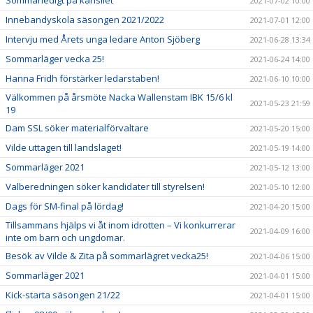
Sommarledigt på kansliet
2021-07-02 10:00
Innebandyskola säsongen 2021/2022
2021-07-01 12:00
Intervju med Årets unga ledare Anton Sjöberg
2021-06-28 13:34
Sommarläger vecka 25!
2021-06-24 14:00
Hanna Fridh förstärker ledarstaben!
2021-06-10 10:00
Välkommen på årsmöte Nacka Wallenstam IBK 15/6 kl
2021-05-23 21:59
19
Dam SSL söker materialförvaltare
2021-05-20 15:00
Vilde uttagen till landslaget!
2021-05-19 14:00
Sommarläger 2021
2021-05-12 13:00
Valberedningen söker kandidater till styrelsen!
2021-05-10 12:00
Dags för SM-final på lördag!
2021-04-20 15:00
Tillsammans hjälps vi åt inom idrotten – Vi konkurrerar
2021-04-09 16:00
inte om barn och ungdomar.
Besök av Vilde & Zita på sommarlägret vecka25!
2021-04-06 15:00
Sommarläger 2021
2021-04-01 15:00
Kick-starta säsongen 21/22
2021-04-01 15:00