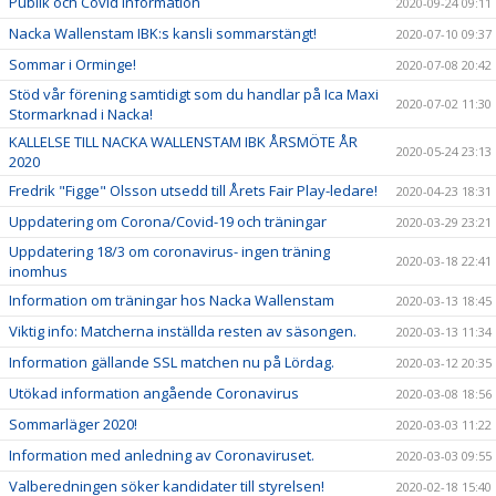
Publik och Covid information
2020-09-24 09:11
Nacka Wallenstam IBK:s kansli sommarstängt!
2020-07-10 09:37
Sommar i Orminge!
2020-07-08 20:42
Stöd vår förening samtidigt som du handlar på Ica Maxi
2020-07-02 11:30
Stormarknad i Nacka!
KALLELSE TILL NACKA WALLENSTAM IBK ÅRSMÖTE ÅR
2020-05-24 23:13
2020
Fredrik "Figge" Olsson utsedd till Årets Fair Play-ledare!
2020-04-23 18:31
Uppdatering om Corona/Covid-19 och träningar
2020-03-29 23:21
Uppdatering 18/3 om coronavirus- ingen träning
2020-03-18 22:41
inomhus
Information om träningar hos Nacka Wallenstam
2020-03-13 18:45
Viktig info: Matcherna inställda resten av säsongen.
2020-03-13 11:34
Information gällande SSL matchen nu på Lördag.
2020-03-12 20:35
Utökad information angående Coronavirus
2020-03-08 18:56
Sommarläger 2020!
2020-03-03 11:22
Information med anledning av Coronaviruset.
2020-03-03 09:55
Valberedningen söker kandidater till styrelsen!
2020-02-18 15:40