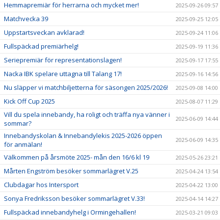
Hemmapremiär för herrarna och mycket mer!
2025-09-26 09:57
Matchvecka 39
2025-09-25 12:05
Uppstartsveckan avklarad!
2025-09-24 11:06
Fullspäckad premiärhelg!
2025-09-19 11:36
Seriepremiär för representationslagen!
2025-09-17 17:55
Nacka IBK spelare uttagna till Talang 17!
2025-09-16 14:56
Nu släpper vi matchbiljetterna för säsongen 2025/2026!
2025-09-08 14:00
Kick Off Cup 2025
2025-08-07 11:29
Vill du spela innebandy, ha roligt och träffa nya vänner i
2025-06-09 14:44
sommar?
Innebandyskolan & Innebandylekis 2025-2026 öppen
2025-06-09 14:35
för anmälan!
Välkommen på årsmöte 2025- mån den 16/6 kl 19
2025-05-26 23:21
Mårten Engström besöker sommarlägret V.25
2025-04-24 13:54
Clubdagar hos Intersport
2025-04-22 13:00
Sonya Fredriksson besöker sommarlägret V.33!
2025-04-14 14:27
Fullspäckad innebandyhelg i Ormingehallen!
2025-03-21 09:03