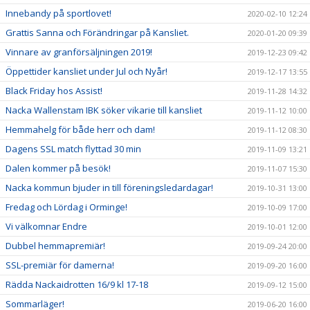
Innebandy på sportlovet!
2020-02-10 12:24
Grattis Sanna och Förändringar på Kansliet.
2020-01-20 09:39
Vinnare av granförsäljningen 2019!
2019-12-23 09:42
Öppettider kansliet under Jul och Nyår!
2019-12-17 13:55
Black Friday hos Assist!
2019-11-28 14:32
Nacka Wallenstam IBK söker vikarie till kansliet
2019-11-12 10:00
Hemmahelg för både herr och dam!
2019-11-12 08:30
Dagens SSL match flyttad 30 min
2019-11-09 13:21
Dalen kommer på besök!
2019-11-07 15:30
Nacka kommun bjuder in till föreningsledardagar!
2019-10-31 13:00
Fredag och Lördag i Orminge!
2019-10-09 17:00
Vi välkomnar Endre
2019-10-01 12:00
Dubbel hemmapremiär!
2019-09-24 20:00
SSL-premiär för damerna!
2019-09-20 16:00
Rädda Nackaidrotten 16/9 kl 17-18
2019-09-12 15:00
Sommarläger!
2019-06-20 16:00