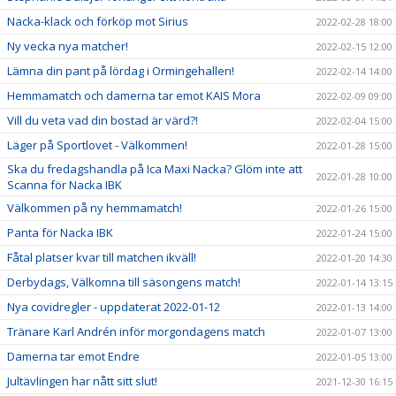
Nacka-klack och förköp mot Sirius
2022-02-28 18:00
Ny vecka nya matcher!
2022-02-15 12:00
Lämna din pant på lördag i Ormingehallen!
2022-02-14 14:00
Hemmamatch och damerna tar emot KAIS Mora
2022-02-09 09:00
Vill du veta vad din bostad är värd?!
2022-02-04 15:00
Läger på Sportlovet - Välkommen!
2022-01-28 15:00
Ska du fredagshandla på Ica Maxi Nacka? Glöm inte att
2022-01-28 10:00
Scanna för Nacka IBK
Välkommen på ny hemmamatch!
2022-01-26 15:00
Panta för Nacka IBK
2022-01-24 15:00
Fåtal platser kvar till matchen ikväll!
2022-01-20 14:30
Derbydags, Välkomna till säsongens match!
2022-01-14 13:15
Nya covidregler - uppdaterat 2022-01-12
2022-01-13 14:00
Tränare Karl Andrén inför morgondagens match
2022-01-07 13:00
Damerna tar emot Endre
2022-01-05 13:00
Jultävlingen har nått sitt slut!
2021-12-30 16:15