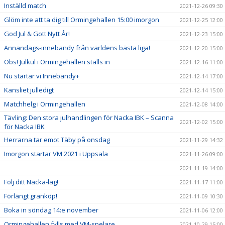
Inställd match
2021-12-26 09:30
Glöm inte att ta dig till Ormingehallen 15:00 imorgon
2021-12-25 12:00
God Jul & Gott Nytt År!
2021-12-23 15:00
Annandags-innebandy från världens bästa liga!
2021-12-20 15:00
Obs! Julkul i Ormingehallen ställs in
2021-12-16 11:00
Nu startar vi Innebandy+
2021-12-14 17:00
Kansliet julledigt
2021-12-14 15:00
Matchhelg i Ormingehallen
2021-12-08 14:00
Tävling: Den stora julhandlingen för Nacka IBK – Scanna
2021-12-02 15:00
för Nacka IBK
Herrarna tar emot Täby på onsdag
2021-11-29 14:32
Imorgon startar VM 2021 i Uppsala
2021-11-26 09:00
2021-11-19 14:00
Följ ditt Nacka-lag!
2021-11-17 11:00
Förlängt granköp!
2021-11-09 10:30
Boka in söndag 14:e november
2021-11-06 12:00
Ormingehallen fylls med VM-spelare
2021-10-29 15:00