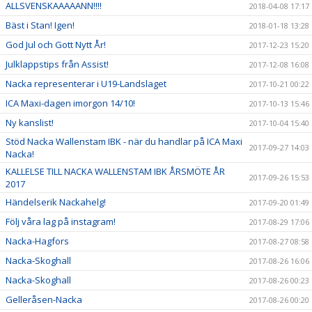
ALLSVENSKAAAAANN!!!!
2018-04-08 17:17
Bäst i Stan! Igen!
2018-01-18 13:28
God Jul och Gott Nytt År!
2017-12-23 15:20
Julklappstips från Assist!
2017-12-08 16:08
Nacka representerar i U19-Landslaget
2017-10-21 00:22
ICA Maxi-dagen imorgon 14/10!
2017-10-13 15:46
Ny kanslist!
2017-10-04 15:40
Stöd Nacka Wallenstam IBK - när du handlar på ICA Maxi
2017-09-27 14:03
Nacka!
KALLELSE TILL NACKA WALLENSTAM IBK ÅRSMÖTE ÅR
2017-09-26 15:53
2017
Händelserik Nackahelg!
2017-09-20 01:49
Följ våra lag på instagram!
2017-08-29 17:06
Nacka-Hagfors
2017-08-27 08:58
Nacka-Skoghall
2017-08-26 16:06
Nacka-Skoghall
2017-08-26 00:23
Gelleråsen-Nacka
2017-08-26 00:20