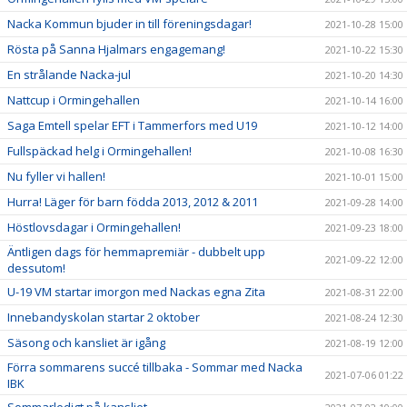
Nacka Kommun bjuder in till föreningsdagar!
2021-10-28 15:00
Rösta på Sanna Hjalmars engagemang!
2021-10-22 15:30
En strålande Nacka-jul
2021-10-20 14:30
Nattcup i Ormingehallen
2021-10-14 16:00
Saga Emtell spelar EFT i Tammerfors med U19
2021-10-12 14:00
Fullspäckad helg i Ormingehallen!
2021-10-08 16:30
Nu fyller vi hallen!
2021-10-01 15:00
Hurra! Läger för barn födda 2013, 2012 & 2011
2021-09-28 14:00
Höstlovsdagar i Ormingehallen!
2021-09-23 18:00
Äntligen dags för hemmapremiär - dubbelt upp
2021-09-22 12:00
dessutom!
U-19 VM startar imorgon med Nackas egna Zita
2021-08-31 22:00
Innebandyskolan startar 2 oktober
2021-08-24 12:30
Säsong och kansliet är igång
2021-08-19 12:00
Förra sommarens succé tillbaka - Sommar med Nacka
2021-07-06 01:22
IBK