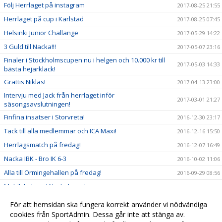
Följ Herrlaget på instagram
2017-08-25 21:55
Herrlaget på cup i Karlstad
2017-08-25 07:45
Helsinki Junior Challange
2017-05-29 14:22
3 Guld till Nacka!!!
2017-05-07 23:16
Finaler i Stockholmscupen nu i helgen och 10.000 kr till
2017-05-03 14:33
bästa hejarklack!
Grattis Niklas!
2017-04-13 23:00
Intervju med Jack från herrlaget inför
2017-03-01 21:27
säsongsavslutningen!
Finfina insatser i Storvreta!
2016-12-30 23:17
Tack till alla medlemmar och ICA Maxi!
2016-12-16 15:50
Herrlagsmatch på fredag!
2016-12-07 16:49
Nacka IBK - Bro IK 6-3
2016-10-02 11:06
Alla till Ormingehallen på fredag!
2016-09-29 08:56
Mobilskal med Nackalogga!
2016-09-21 20:50
Se dam och herrlaget och bidra till framtiden!
2016-09-20 13:38
För att hemsidan ska fungera korrekt använder vi nödvändiga
cookies från SportAdmin. Dessa går inte att stänga av.
Kallelse till årsmöte
2016-09-16 17:45