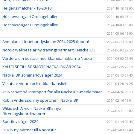
Helgens matcher - 18-20/10!
2024-10-18 12:00
Höstlovsdagar i Ormingehallen
2024-10-03 13:11
Höstlovsdagar i Ormingehallen!
2024-10-03 13:09
2024-08-06 15:00
Anmälan till Innebandyskolan 2024-2025 öppen!
2024-06-19 10:00
Nordic Wellness är ny träningspartner till Nacka IBK
2024-06-02 22:55
Värdera din bostad med Skandiamäklarna Nacka
2024-06-02 22:54
KALLELSE TILL ÅRSMÖTE NACKA IBK ÅR 2024
2024-05-15 22:58
Nacka IBK sommarlovsläger 2024
2024-05-13 07:40
Vi satsar vidare och utökar kansliet!
2024-04-26 09:25
25% rabatt på Intersport för alla Nacka IBK-medlemmar
2024-04-26 09:13
Robin Andersson ny sportchef i Nacka IBK
2024-02-16 16:01
Wikis och Arvid – Nacka IBKs nya
2024-02-11 13:02
föreningskoordinatorer
Sportlovsläger 2024
2024-01-14 20:43
OBOS ny partner till Nacka IBK
2024-01-03 17:48