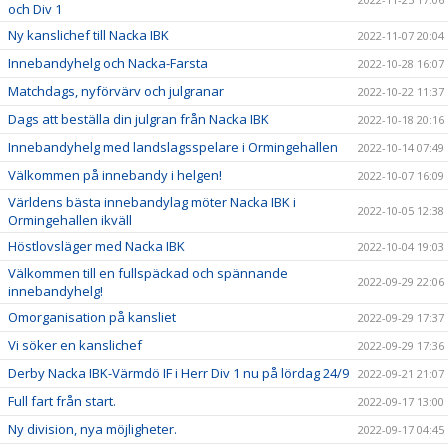
och Div 1
Ny kanslichef till Nacka IBK
2022-11-07 20:04
Innebandyhelg och Nacka-Farsta
2022-10-28 16:07
Matchdags, nyförvärv och julgranar
2022-10-22 11:37
Dags att beställa din julgran från Nacka IBK
2022-10-18 20:16
Innebandyhelg med landslagsspelare i Ormingehallen
2022-10-14 07:49
Välkommen på innebandy i helgen!
2022-10-07 16:09
Världens bästa innebandylag möter Nacka IBK i
2022-10-05 12:38
Ormingehallen ikväll
Höstlovsläger med Nacka IBK
2022-10-04 19:03
Välkommen till en fullspäckad och spännande
2022-09-29 22:06
innebandyhelg!
Omorganisation på kansliet
2022-09-29 17:37
Vi söker en kanslichef
2022-09-29 17:36
Derby Nacka IBK-Värmdö IF i Herr Div 1 nu på lördag 24/9
2022-09-21 21:07
Full fart från start.
2022-09-17 13:00
Ny division, nya möjligheter.
2022-09-17 04:45