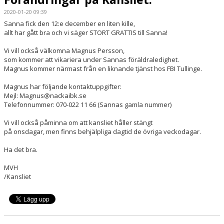
2020-01-20 09:39
SPORTHALLAR
Sanna fick den 12:e december en liten kille,
allt har gått bra och vi säger STORT GRATTIS till Sanna!
MATCHER
Vi vill också välkomna Magnus Persson,
som kommer att vikariera under Sannas föräldraledighet.
CAFETERIAN
Magnus kommer närmast från en liknande tjänst hos FBI Tullinge.
DOKUMENT
Magnus har följande kontaktuppgifter:
Mejl: Magnus@nackaibk.se
Telefonnummer: 070-022 11 66 (Sannas gamla nummer)
NACKA X
Vi vill också påminna om att kansliet håller stängt
KLUBBSHOPEN
på onsdagar, men finns behjälpliga dagtid de övriga veckodagar.
INNEBANDY PLAY
Ha det bra.
MVH
NACKAPOKALEN
/Kansliet
DOMARE & MATCHLEDARE