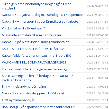
Till helgen drar innebandysäsongen igång med
2023-09-20 20:19
matcher!
Nacka IBK-dagarna lördag och söndag 16-17 september
2023-09-08 12:17
Nacka IBK + Intersport inleder långsiktigt samarbete
2023-06-27 11:30
Vill du hjälpa till i föreningen?
2023-06-06 23:14
Missa inte anmälan till sommarlovsläger
2023-05-23 07:50
Nacka IBK på plats under Ormingekarnevalen
2023-05-22 17:30
KALLELSE TILL NACKA IBK ÅRSMÖTE ÅR 2023
2023-05-14 22:42
Kapten Vilde fortsätter sin satsning i Nacka IBK
2023-04-29 14:00
VÄLKOMMEN TILL SOMMARLOVSLÄGER 2023
2023-04-11 19:42
Kom och måljubla i Ormingehallen på lördag
2023-02-22 23:03
Alla till Ormingehallen på lördag 21/1 – Nacka IBK-
2023-01-18 22:51
Karlstad Innebandy
En ny innebandyhelg är igång
2023-01-14 09:51
Nacka IBK i landslagstruppen till VM-kvalet
2023-01-04 12:59
Gott nytt innebandyår
2022-12-31 11:31
Boo Energi – vår sponsor med intressant produkt
2022-12-19 18:51