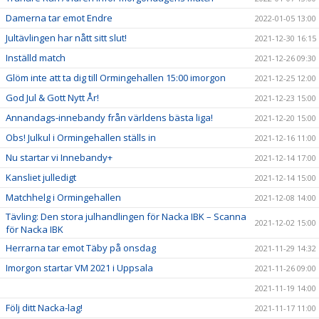
Damerna tar emot Endre
2022-01-05 13:00
Jultävlingen har nått sitt slut!
2021-12-30 16:15
Inställd match
2021-12-26 09:30
Glöm inte att ta dig till Ormingehallen 15:00 imorgon
2021-12-25 12:00
God Jul & Gott Nytt År!
2021-12-23 15:00
Annandags-innebandy från världens bästa liga!
2021-12-20 15:00
Obs! Julkul i Ormingehallen ställs in
2021-12-16 11:00
Nu startar vi Innebandy+
2021-12-14 17:00
Kansliet julledigt
2021-12-14 15:00
Matchhelg i Ormingehallen
2021-12-08 14:00
Tävling: Den stora julhandlingen för Nacka IBK – Scanna
2021-12-02 15:00
för Nacka IBK
Herrarna tar emot Täby på onsdag
2021-11-29 14:32
Imorgon startar VM 2021 i Uppsala
2021-11-26 09:00
2021-11-19 14:00
Följ ditt Nacka-lag!
2021-11-17 11:00