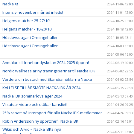
Nacka X!
2024-11-06 12:00
Intensiv november månad inleds!
2024-11-01 12:00
Helgens matcher 25-27/10!
2024-10-25 15:00
Helgens matcher - 18-20/10!
2024-10-18 12:00
Höstlovsdagar i Ormingehallen
2024-10-03 13:11
Höstlovsdagar i Ormingehallen!
2024-10-03 13:09
2024-08-06 15:00
Anmälan till Innebandyskolan 2024-2025 öppen!
2024-06-19 10:00
Nordic Wellness är ny träningspartner till Nacka IBK
2024-06-02 22:55
Värdera din bostad med Skandiamäklarna Nacka
2024-06-02 22:54
KALLELSE TILL ÅRSMÖTE NACKA IBK ÅR 2024
2024-05-15 22:58
Nacka IBK sommarlovsläger 2024
2024-05-13 07:40
Vi satsar vidare och utökar kansliet!
2024-04-26 09:25
25% rabatt på Intersport för alla Nacka IBK-medlemmar
2024-04-26 09:13
Robin Andersson ny sportchef i Nacka IBK
2024-02-16 16:01
Wikis och Arvid – Nacka IBKs nya
2024-02-11 13:02