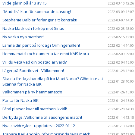
Vilde går in på år 3 av 15!
2022-03-10 12:26
"Maddis" klar för kommande säsong!
2022-03-09 15:07
Stephanie Dalbjer förlänger sitt kontrakt!
2022-03-07 14:31
Nacka-klack och förköp mot Sirius
2022-02-28 18:00
Ny vecka nya matcher!
2022-02-15 12:00
Lämna din pant på lördag i Ormingehallen!
2022-02-14 14:00
Hemmamatch och damerna tar emot KAIS Mora
2022-02-09 09:00
Vill du veta vad din bostad är värd?!
2022-02-04 15:00
Läger på Sportlovet - Välkommen!
2022-01-28 15:00
Ska du fredagshandla på Ica Maxi Nacka? Glöm inte att
2022-01-28 10:00
Scanna för Nacka IBK
Välkommen på ny hemmamatch!
2022-01-26 15:00
Panta för Nacka IBK
2022-01-24 15:00
Fåtal platser kvar till matchen ikväll!
2022-01-20 14:30
Derbydags, Välkomna till säsongens match!
2022-01-14 13:15
Nya covidregler - uppdaterat 2022-01-12
2022-01-13 14:00
Tränare Karl Andrén inför morgondagens match
2022-01-07 13:00