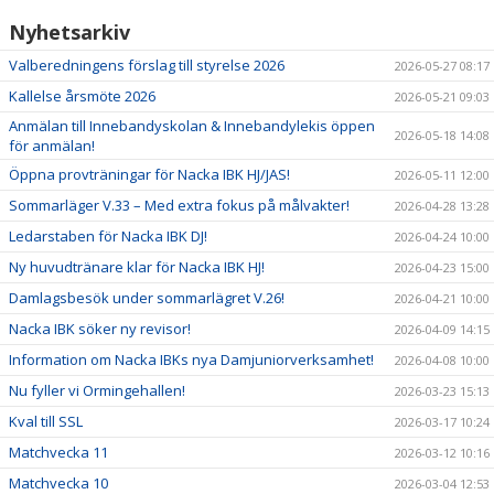
Nyhetsarkiv
Valberedningens förslag till styrelse 2026
2026-05-27 08:17
Kallelse årsmöte 2026
2026-05-21 09:03
Anmälan till Innebandyskolan & Innebandylekis öppen
2026-05-18 14:08
för anmälan!
Öppna provträningar för Nacka IBK HJ/JAS!
2026-05-11 12:00
Sommarläger V.33 – Med extra fokus på målvakter!
2026-04-28 13:28
Ledarstaben för Nacka IBK DJ!
2026-04-24 10:00
Ny huvudtränare klar för Nacka IBK HJ!
2026-04-23 15:00
Damlagsbesök under sommarlägret V.26!
2026-04-21 10:00
Nacka IBK söker ny revisor!
2026-04-09 14:15
Information om Nacka IBKs nya Damjuniorverksamhet!
2026-04-08 10:00
Nu fyller vi Ormingehallen!
2026-03-23 15:13
Kval till SSL
2026-03-17 10:24
Matchvecka 11
2026-03-12 10:16
Matchvecka 10
2026-03-04 12:53