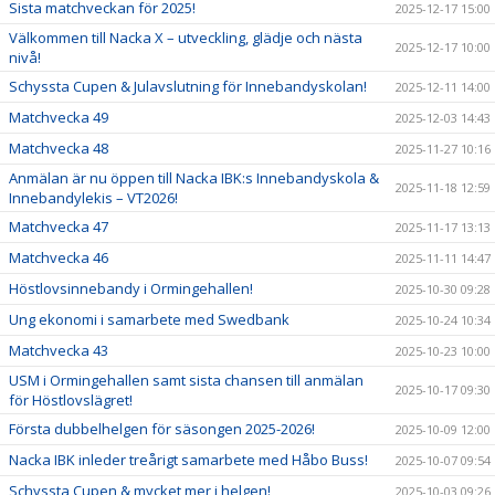
Sista matchveckan för 2025!
2025-12-17 15:00
Välkommen till Nacka X – utveckling, glädje och nästa
2025-12-17 10:00
nivå!
Schyssta Cupen & Julavslutning för Innebandyskolan!
2025-12-11 14:00
Matchvecka 49
2025-12-03 14:43
Matchvecka 48
2025-11-27 10:16
Anmälan är nu öppen till Nacka IBK:s Innebandyskola &
2025-11-18 12:59
Innebandylekis – VT2026!
Matchvecka 47
2025-11-17 13:13
Matchvecka 46
2025-11-11 14:47
Höstlovsinnebandy i Ormingehallen!
2025-10-30 09:28
Ung ekonomi i samarbete med Swedbank
2025-10-24 10:34
Matchvecka 43
2025-10-23 10:00
USM i Ormingehallen samt sista chansen till anmälan
2025-10-17 09:30
för Höstlovslägret!
Första dubbelhelgen för säsongen 2025-2026!
2025-10-09 12:00
Nacka IBK inleder treårigt samarbete med Håbo Buss!
2025-10-07 09:54
Schyssta Cupen & mycket mer i helgen!
2025-10-03 09:26