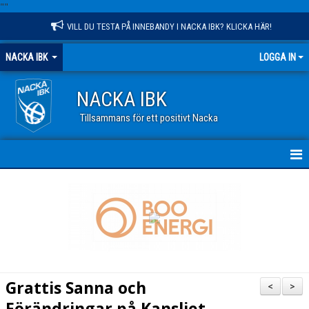
"
"
VILL DU TESTA PÅ INNEBANDY I NACKA IBK? KLICKA HÄR!
NACKA IBK
LOGGA IN
NACKA IBK
Tillsammans för ett positivt Nacka
HEM
NYHETER
KALENDER
VÅR VERKSAMHET
Grattis Sanna och
<
>
OM KLUBBEN
Förändringar på Kansliet.