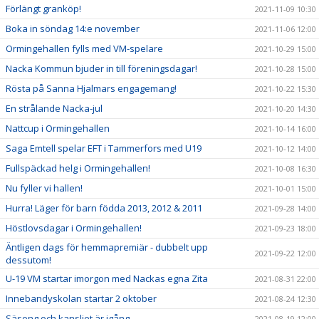
Förlängt granköp!
2021-11-09 10:30
Boka in söndag 14:e november
2021-11-06 12:00
Ormingehallen fylls med VM-spelare
2021-10-29 15:00
Nacka Kommun bjuder in till föreningsdagar!
2021-10-28 15:00
Rösta på Sanna Hjalmars engagemang!
2021-10-22 15:30
En strålande Nacka-jul
2021-10-20 14:30
Nattcup i Ormingehallen
2021-10-14 16:00
Saga Emtell spelar EFT i Tammerfors med U19
2021-10-12 14:00
Fullspäckad helg i Ormingehallen!
2021-10-08 16:30
Nu fyller vi hallen!
2021-10-01 15:00
Hurra! Läger för barn födda 2013, 2012 & 2011
2021-09-28 14:00
Höstlovsdagar i Ormingehallen!
2021-09-23 18:00
Äntligen dags för hemmapremiär - dubbelt upp
2021-09-22 12:00
dessutom!
U-19 VM startar imorgon med Nackas egna Zita
2021-08-31 22:00
Innebandyskolan startar 2 oktober
2021-08-24 12:30
Säsong och kansliet är igång
2021-08-19 12:00