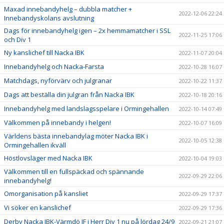
Maxad innebandyhelg – dubbla matcher +
2022-12-06 22:24
Innebandyskolans avslutning
Dags för innebandyhelg igen – 2x hemmamatcher i SSL
2022-11-25 17:06
och Div 1
Ny kanslichef till Nacka IBK
2022-11-07 20:04
Innebandyhelg och Nacka-Farsta
2022-10-28 16:07
Matchdags, nyförvärv och julgranar
2022-10-22 11:37
Dags att beställa din julgran från Nacka IBK
2022-10-18 20:16
Innebandyhelg med landslagsspelare i Ormingehallen
2022-10-14 07:49
Välkommen på innebandy i helgen!
2022-10-07 16:09
Världens bästa innebandylag möter Nacka IBK i
2022-10-05 12:38
Ormingehallen ikväll
Höstlovsläger med Nacka IBK
2022-10-04 19:03
Välkommen till en fullspäckad och spännande
2022-09-29 22:06
innebandyhelg!
Omorganisation på kansliet
2022-09-29 17:37
Vi söker en kanslichef
2022-09-29 17:36
Derby Nacka IBK-Värmdö IF i Herr Div 1 nu på lördag 24/9
2022-09-21 21:07