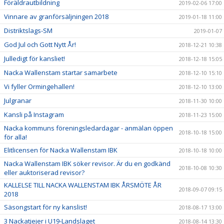
Föräldrautbildning
2019-02-06 17:00
Vinnare av granförsäljningen 2018
2019-01-18 11:00
Distriktslags-SM
2019-01-07
God Jul och Gott Nytt År!
2018-12-21 10:38
Julledigt för kansliet!
2018-12-18 15:05
Nacka Wallenstam startar samarbete
2018-12-10 15:10
Vi fyller Ormingehallen!
2018-12-10 13:00
Julgranar
2018-11-30 10:00
Kansli på Instagram
2018-11-23 15:00
Nacka kommuns föreningsledardagar - anmälan öppen
2018-10-18 15:00
för alla!
Elitlicensen för Nacka Wallenstam IBK
2018-10-18 10:00
Nacka Wallenstam IBK söker revisor. Är du en godkänd
2018-10-08 10:30
eller auktoriserad revisor?
KALLELSE TILL NACKA WALLENSTAM IBK ÅRSMÖTE ÅR
2018-09-07 09:15
2018
Säsongstart för ny kanslist!
2018-08-17 13:00
3 Nackatjejer i U19-Landslaget
2018-08-14 13:30