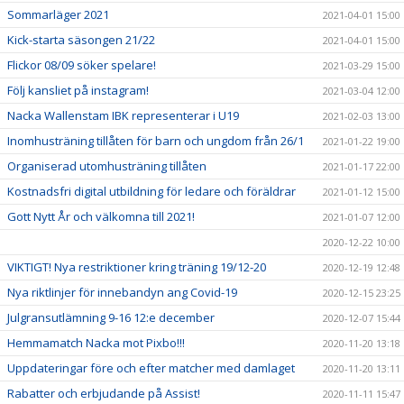
Sommarläger 2021
2021-04-01 15:00
Kick-starta säsongen 21/22
2021-04-01 15:00
Flickor 08/09 söker spelare!
2021-03-29 15:00
Följ kansliet på instagram!
2021-03-04 12:00
Nacka Wallenstam IBK representerar i U19
2021-02-03 13:00
Inomhusträning tillåten för barn och ungdom från 26/1
2021-01-22 19:00
Organiserad utomhusträning tillåten
2021-01-17 22:00
Kostnadsfri digital utbildning för ledare och föräldrar
2021-01-12 15:00
Gott Nytt År och välkomna till 2021!
2021-01-07 12:00
2020-12-22 10:00
VIKTIGT! Nya restriktioner kring träning 19/12-20
2020-12-19 12:48
Nya riktlinjer för innebandyn ang Covid-19
2020-12-15 23:25
Julgransutlämning 9-16 12:e december
2020-12-07 15:44
Hemmamatch Nacka mot Pixbo!!!
2020-11-20 13:18
Uppdateringar före och efter matcher med damlaget
2020-11-20 13:11
Rabatter och erbjudande på Assist!
2020-11-11 15:47