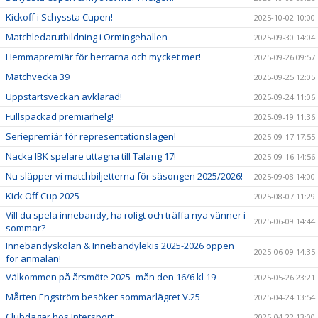
Kickoff i Schyssta Cupen!
2025-10-02 10:00
Matchledarutbildning i Ormingehallen
2025-09-30 14:04
Hemmapremiär för herrarna och mycket mer!
2025-09-26 09:57
Matchvecka 39
2025-09-25 12:05
Uppstartsveckan avklarad!
2025-09-24 11:06
Fullspäckad premiärhelg!
2025-09-19 11:36
Seriepremiär för representationslagen!
2025-09-17 17:55
Nacka IBK spelare uttagna till Talang 17!
2025-09-16 14:56
Nu släpper vi matchbiljetterna för säsongen 2025/2026!
2025-09-08 14:00
Kick Off Cup 2025
2025-08-07 11:29
Vill du spela innebandy, ha roligt och träffa nya vänner i
2025-06-09 14:44
sommar?
Innebandyskolan & Innebandylekis 2025-2026 öppen
2025-06-09 14:35
för anmälan!
Välkommen på årsmöte 2025- mån den 16/6 kl 19
2025-05-26 23:21
Mårten Engström besöker sommarlägret V.25
2025-04-24 13:54
Clubdagar hos Intersport
2025-04-22 13:00