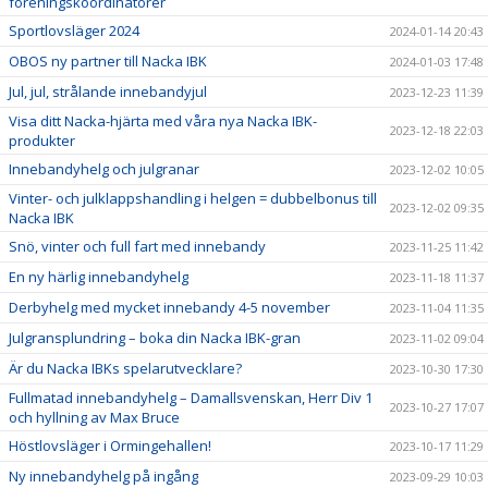
föreningskoordinatorer
Sportlovsläger 2024
2024-01-14 20:43
OBOS ny partner till Nacka IBK
2024-01-03 17:48
Jul, jul, strålande innebandyjul
2023-12-23 11:39
Visa ditt Nacka-hjärta med våra nya Nacka IBK-
2023-12-18 22:03
produkter
Innebandyhelg och julgranar
2023-12-02 10:05
Vinter- och julklappshandling i helgen = dubbelbonus till
2023-12-02 09:35
Nacka IBK
Snö, vinter och full fart med innebandy
2023-11-25 11:42
En ny härlig innebandyhelg
2023-11-18 11:37
Derbyhelg med mycket innebandy 4-5 november
2023-11-04 11:35
Julgransplundring – boka din Nacka IBK-gran
2023-11-02 09:04
Är du Nacka IBKs spelarutvecklare?
2023-10-30 17:30
Fullmatad innebandyhelg – Damallsvenskan, Herr Div 1
2023-10-27 17:07
och hyllning av Max Bruce
Höstlovsläger i Ormingehallen!
2023-10-17 11:29
Ny innebandyhelg på ingång
2023-09-29 10:03