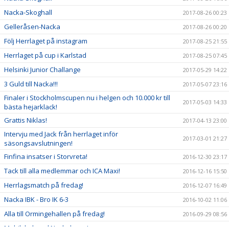
Nacka-Skoghall
2017-08-26 00:23
Gelleråsen-Nacka
2017-08-26 00:20
Följ Herrlaget på instagram
2017-08-25 21:55
Herrlaget på cup i Karlstad
2017-08-25 07:45
Helsinki Junior Challange
2017-05-29 14:22
3 Guld till Nacka!!!
2017-05-07 23:16
Finaler i Stockholmscupen nu i helgen och 10.000 kr till
2017-05-03 14:33
bästa hejarklack!
Grattis Niklas!
2017-04-13 23:00
Intervju med Jack från herrlaget inför
2017-03-01 21:27
säsongsavslutningen!
Finfina insatser i Storvreta!
2016-12-30 23:17
Tack till alla medlemmar och ICA Maxi!
2016-12-16 15:50
Herrlagsmatch på fredag!
2016-12-07 16:49
Nacka IBK - Bro IK 6-3
2016-10-02 11:06
Alla till Ormingehallen på fredag!
2016-09-29 08:56
Mobilskal med Nackalogga!
2016-09-21 20:50