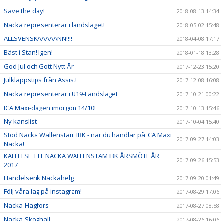
Save the day!
2018-08-13 14:34
Nacka representerar i landslaget!
2018-05-02 15:48
ALLSVENSKAAAAANN!!!!
2018-04-08 17:17
Bäst i Stan! Igen!
2018-01-18 13:28
God Jul och Gott Nytt År!
2017-12-23 15:20
Julklappstips från Assist!
2017-12-08 16:08
Nacka representerar i U19-Landslaget
2017-10-21 00:22
ICA Maxi-dagen imorgon 14/10!
2017-10-13 15:46
Ny kanslist!
2017-10-04 15:40
Stöd Nacka Wallenstam IBK - när du handlar på ICA Maxi
2017-09-27 14:03
Nacka!
KALLELSE TILL NACKA WALLENSTAM IBK ÅRSMÖTE ÅR
2017-09-26 15:53
2017
Händelserik Nackahelg!
2017-09-20 01:49
Följ våra lag på instagram!
2017-08-29 17:06
Nacka-Hagfors
2017-08-27 08:58
Nacka-Skoghall
2017-08-26 16:06