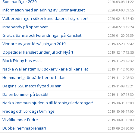
Sommarläger 2020!
2020-03-03 11:22
Information med anledning av Coronaviruset.
2020-03-03 09:55
Valberedningen söker kandidater till styrelsen!
2020-02-18 15:40
Innebandy på sportlovet!
2020-02-10 12:24
Grattis Sanna och Förändringar på Kansliet.
2020-01-20 09:39
Vinnare av granförsäljningen 2019!
2019-12-23 09:42
Öppettider kansliet under Jul och Nyår!
2019-12-17 13:55
Black Friday hos Assist!
2019-11-28 14:32
Nacka Wallenstam IBK söker vikarie till kansliet
2019-11-12 10:00
Hemmahelg för både herr och dam!
2019-11-12 08:30
Dagens SSL match flyttad 30 min
2019-11-09 13:21
Dalen kommer på besök!
2019-11-07 15:30
Nacka kommun bjuder in till föreningsledardagar!
2019-10-31 13:00
Fredag och Lördag i Orminge!
2019-10-09 17:00
Vi välkomnar Endre
2019-10-01 12:00
Dubbel hemmapremiär!
2019-09-24 20:00