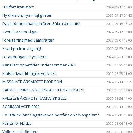
Full fart från start.
2022-09-17 13:00
Ny division, nya möjligheter.
2022-09-17 04:45
Dags för hemmapremiärer. Säkra din plats!
2022-09-15 13:30
Svenska Superligan
2022-09-12 13:00
Föreläsning med Samkrafter
2022-09-07 16:00
Snart puttrar vi igång!
2022-08-29 13:00
Förändringar i styrelsen!
2022-06-28 10:00
Kansliets öppettider under sommar 2022
2022-06-25 10:00
Platser kvar till lägret vecka 32
2022-06-23 11:00
MISSA INTE ÅRSMÖTET IMORGON
2022-06-13 15:15
VALBEREDNINGENS FÖRSLAG TILL NY STYRELSE
2022-05-31 09:00
KALLELSE ÅRSMÖTE NACKA IBK 2022
2022-05-24 14:00
SOMMARLÄGER 2022
2022-05-18 15:00
Ca 10% av landslagstruppen består av Nackaspelare!
2022-05-11 15:00
Panta för Nacka
2022-05-06 11:00
Valborg och finaler!
2022-04-26 13:00