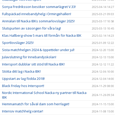
Sonya Fredriksson besöker sommarlägret V.33!
2025-04-14 14:27
Fullspäckad innebandyhelg i Ormingehallen!
2025-03-21 09:03
Anmälan till Nacka IBKs sommarlovsläger 2025!
2025-03-17 10:58
Slutspurten av säsongen för våra lag!
2025-03-13 10:45
Klas Hallberg-show 5 mars till förmån för Nacka IBK
2025-02-14 14:23
Sportlovsläger 2025!
2025-01-09 12:22
Sista matchhelgen 2024 & öppettider under jul!
2024-12-20 15:00
Julavslutning för Innebandyskolan!
2024-12-13 15:00
Intersport dubblar sitt stöd till Nacka IBK!
2024-12-12 11:22
Stötta ditt lag i Nacka IBK!
2024-12-06 10:00
Uppstart av lag födda 2018!
2024-12-04 14:00
Black Friday hos Intersport!
2024-11-29 08:00
Nordic International School Nacka ny partner till Nacka
2024-11-26 09:34
IBK
Hemmamatch för såväl dam som herrlaget!
2024-11-15 15:00
Intensiv matchhelg väntar!
2024-11-08 15:00