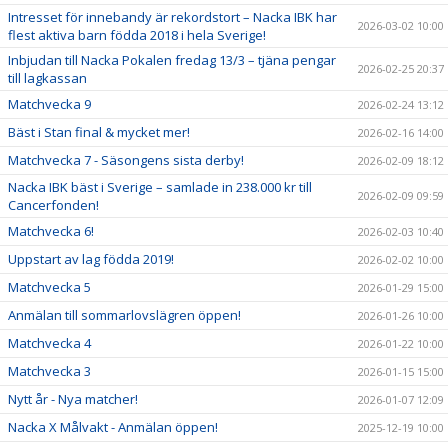
Intresset för innebandy är rekordstort – Nacka IBK har
2026-03-02 10:00
flest aktiva barn födda 2018 i hela Sverige!
Inbjudan till Nacka Pokalen fredag 13/3 – tjäna pengar
2026-02-25 20:37
till lagkassan
Matchvecka 9
2026-02-24 13:12
Bäst i Stan final & mycket mer!
2026-02-16 14:00
Matchvecka 7 - Säsongens sista derby!
2026-02-09 18:12
Nacka IBK bäst i Sverige – samlade in 238.000 kr till
2026-02-09 09:59
Cancerfonden!
Matchvecka 6!
2026-02-03 10:40
Uppstart av lag födda 2019!
2026-02-02 10:00
Matchvecka 5
2026-01-29 15:00
Anmälan till sommarlovslägren öppen!
2026-01-26 10:00
Matchvecka 4
2026-01-22 10:00
Matchvecka 3
2026-01-15 15:00
Nytt år - Nya matcher!
2026-01-07 12:09
Nacka X Målvakt - Anmälan öppen!
2025-12-19 10:00