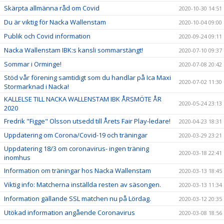
Skärpta allmänna råd om Covid
2020-10-30 14:51
Du är viktig för Nacka Wallenstam
2020-10-04 09:00
Publik och Covid information
2020-09-24 09:11
Nacka Wallenstam IBK:s kansli sommarstängt!
2020-07-10 09:37
Sommar i Orminge!
2020-07-08 20:42
Stöd vår förening samtidigt som du handlar på Ica Maxi
2020-07-02 11:30
Stormarknad i Nacka!
KALLELSE TILL NACKA WALLENSTAM IBK ÅRSMÖTE ÅR
2020-05-24 23:13
2020
Fredrik "Figge" Olsson utsedd till Årets Fair Play-ledare!
2020-04-23 18:31
Uppdatering om Corona/Covid-19 och träningar
2020-03-29 23:21
Uppdatering 18/3 om coronavirus- ingen träning
2020-03-18 22:41
inomhus
Information om träningar hos Nacka Wallenstam
2020-03-13 18:45
Viktig info: Matcherna inställda resten av säsongen.
2020-03-13 11:34
Information gällande SSL matchen nu på Lördag.
2020-03-12 20:35
Utökad information angående Coronavirus
2020-03-08 18:56