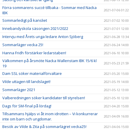
Förra sommarens succé tillbaka - Sommar med Nacka
2021-07-06 01:22
IBK
Sommarledigt på kansliet
2021-07-02 10:00
Innebandyskola säsongen 2021/2022
2021-07-01 12:00
Intervju med Årets unga ledare Anton Sjöberg
2021-06-28 13:34
Sommarläger vecka 25!
2021-06-24 14:00
Hanna Fridh förstärker ledarstaben!
2021-06-10 10:00
Välkommen på årsmöte Nacka Wallenstam IBK 15/6 kl
2021-05-23 21:59
19
Dam SSL söker materialförvaltare
2021-05-20 15:00
Vilde uttagen till landslaget!
2021-05-19 14:00
Sommarläger 2021
2021-05-12 13:00
Valberedningen söker kandidater till styrelsen!
2021-05-10 12:00
Dags för SM-final på lördag!
2021-04-20 15:00
Tillsammans hjälps vi åt inom idrotten – Vi konkurrerar
2021-04-09 16:00
inte om barn och ungdomar.
Besök av Vilde & Zita på sommarlägret vecka25!
2021-04-06 15:00