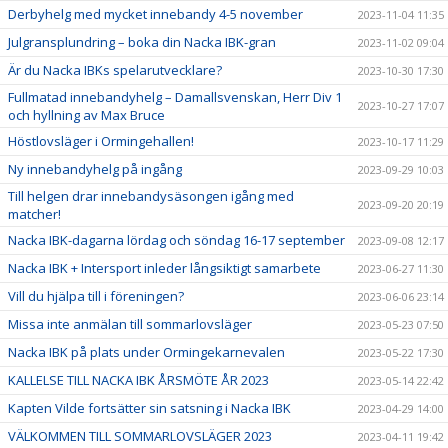
Derbyhelg med mycket innebandy 4-5 november
2023-11-04 11:35
Julgransplundring – boka din Nacka IBK-gran
2023-11-02 09:04
Är du Nacka IBKs spelarutvecklare?
2023-10-30 17:30
Fullmatad innebandyhelg – Damallsvenskan, Herr Div 1
2023-10-27 17:07
och hyllning av Max Bruce
Höstlovsläger i Ormingehallen!
2023-10-17 11:29
Ny innebandyhelg på ingång
2023-09-29 10:03
Till helgen drar innebandysäsongen igång med
2023-09-20 20:19
matcher!
Nacka IBK-dagarna lördag och söndag 16-17 september
2023-09-08 12:17
Nacka IBK + Intersport inleder långsiktigt samarbete
2023-06-27 11:30
Vill du hjälpa till i föreningen?
2023-06-06 23:14
Missa inte anmälan till sommarlovsläger
2023-05-23 07:50
Nacka IBK på plats under Ormingekarnevalen
2023-05-22 17:30
KALLELSE TILL NACKA IBK ÅRSMÖTE ÅR 2023
2023-05-14 22:42
Kapten Vilde fortsätter sin satsning i Nacka IBK
2023-04-29 14:00
VÄLKOMMEN TILL SOMMARLOVSLÄGER 2023
2023-04-11 19:42