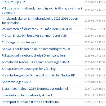
Kick Off Cup 2025
2025-08-07 11:29
Vill du spela innebandy, ha roligt och träffa nya vänner i
2025-06-09 14:44
sommar?
Innebandyskolan & Innebandylekis 2025-2026 öppen
2025-06-09 14:35
för anmälan!
Välkommen på årsmöte 2025- mån den 16/6 kl 19
2025-05-26 23:21
Mårten Engström besöker sommarlägret V.25
2025-04-24 13:54
Clubdagar hos Intersport
2025-04-22 13:00
Sonya Fredriksson besöker sommarlägret V.33!
2025-04-14 14:27
Fullspäckad innebandyhelg i Ormingehallen!
2025-03-21 09:03
Anmälan till Nacka IBKs sommarlovsläger 2025!
2025-03-17 10:58
Slutspurten av säsongen för våra lag!
2025-03-13 10:45
Klas Hallberg-show 5 mars till förmån för Nacka IBK
2025-02-14 14:23
Sportlovsläger 2025!
2025-01-09 12:22
Sista matchhelgen 2024 & öppettider under jul!
2024-12-20 15:00
Julavslutning för Innebandyskolan!
2024-12-13 15:00
Intersport dubblar sitt stöd till Nacka IBK!
2024-12-12 11:22