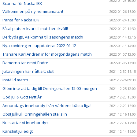
2022-01-28 10:00
Scanna för Nacka IBK
Välkommen på ny hemmamatch!
2022-01-26 15:00
Panta för Nacka IBK
2022-01-24 15:00
Fåtal platser kvar till matchen ikväll!
2022-01-20 14:30
Derbydags, Välkomna till säsongens match!
2022-01-14 13:15
Nya covidregler - uppdaterat 2022-01-12
2022-01-13 14:00
Tränare Karl Andrén inför morgondagens match
2022-01-07 13:00
Damerna tar emot Endre
2022-01-05 13:00
Jultävlingen har nått sitt slut!
2021-12-30 16:15
Inställd match
2021-12-26 09:30
Glöm inte att ta dig till Ormingehallen 15:00 imorgon
2021-12-25 12:00
God Jul & Gott Nytt År!
2021-12-23 15:00
Annandags-innebandy från världens bästa liga!
2021-12-20 15:00
Obs! Julkul i Ormingehallen ställs in
2021-12-16 11:00
Nu startar vi Innebandy+
2021-12-14 17:00
Kansliet julledigt
2021-12-14 15:00