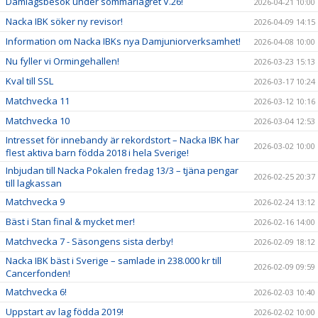
Damlagsbesök under sommarlägret V.26!
2026-04-21 10:00
Nacka IBK söker ny revisor!
2026-04-09 14:15
Information om Nacka IBKs nya Damjuniorverksamhet!
2026-04-08 10:00
Nu fyller vi Ormingehallen!
2026-03-23 15:13
Kval till SSL
2026-03-17 10:24
Matchvecka 11
2026-03-12 10:16
Matchvecka 10
2026-03-04 12:53
Intresset för innebandy är rekordstort – Nacka IBK har
2026-03-02 10:00
flest aktiva barn födda 2018 i hela Sverige!
Inbjudan till Nacka Pokalen fredag 13/3 – tjäna pengar
2026-02-25 20:37
till lagkassan
Matchvecka 9
2026-02-24 13:12
Bäst i Stan final & mycket mer!
2026-02-16 14:00
Matchvecka 7 - Säsongens sista derby!
2026-02-09 18:12
Nacka IBK bäst i Sverige – samlade in 238.000 kr till
2026-02-09 09:59
Cancerfonden!
Matchvecka 6!
2026-02-03 10:40
Uppstart av lag födda 2019!
2026-02-02 10:00