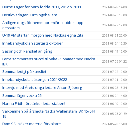
Hurra! Läger för barn födda 2013, 2012 & 2011
2021-09-28 14:00
Höstlovsdagar i Ormingehallen!
2021-09-23 18:00
Äntligen dags för hemmapremiär - dubbelt upp
2021-09-22 12:00
dessutom!
U-19 VM startar imorgon med Nackas egna Zita
2021-08-31 22:00
Innebandyskolan startar 2 oktober
2021-08-24 12:30
Säsong och kansliet är igång
2021-08-19 12:00
Förra sommarens succé tillbaka - Sommar med Nacka
2021-07-06 01:22
IBK
Sommarledigt på kansliet
2021-07-02 10:00
Innebandyskola säsongen 2021/2022
2021-07-01 12:00
Intervju med Årets unga ledare Anton Sjöberg
2021-06-28 13:34
Sommarläger vecka 25!
2021-06-24 14:00
Hanna Fridh förstärker ledarstaben!
2021-06-10 10:00
Välkommen på årsmöte Nacka Wallenstam IBK 15/6 kl
2021-05-23 21:59
19
Dam SSL söker materialförvaltare
2021-05-20 15:00