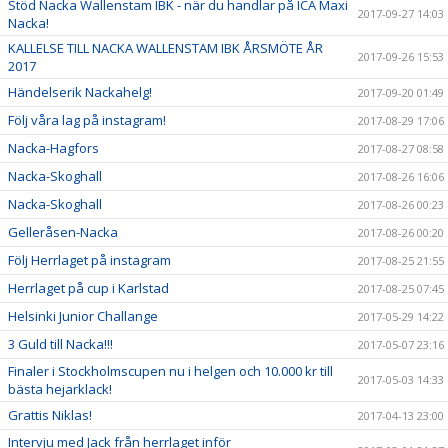
Stöd Nacka Wallenstam IBK - när du handlar på ICA Maxi
2017-09-27 14:03
Nacka!
KALLELSE TILL NACKA WALLENSTAM IBK ÅRSMÖTE ÅR
2017-09-26 15:53
2017
Händelserik Nackahelg!
2017-09-20 01:49
Följ våra lag på instagram!
2017-08-29 17:06
Nacka-Hagfors
2017-08-27 08:58
Nacka-Skoghall
2017-08-26 16:06
Nacka-Skoghall
2017-08-26 00:23
Gelleråsen-Nacka
2017-08-26 00:20
Följ Herrlaget på instagram
2017-08-25 21:55
Herrlaget på cup i Karlstad
2017-08-25 07:45
Helsinki Junior Challange
2017-05-29 14:22
3 Guld till Nacka!!!
2017-05-07 23:16
Finaler i Stockholmscupen nu i helgen och 10.000 kr till
2017-05-03 14:33
bästa hejarklack!
Grattis Niklas!
2017-04-13 23:00
Intervju med Jack från herrlaget inför