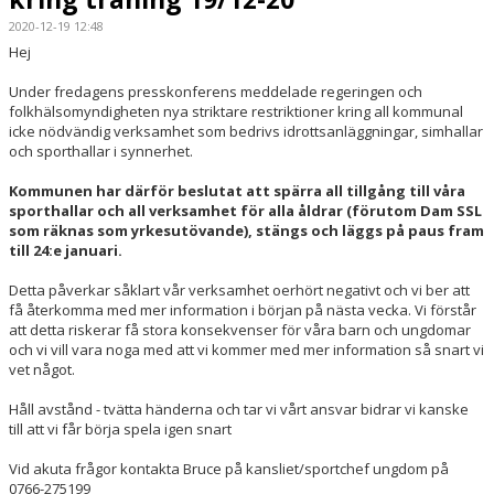
2020-12-19 12:48
SPORTHALLAR
Hej
MATCHER
Under fredagens presskonferens meddelade regeringen och
folkhälsomyndigheten nya striktare restriktioner kring all kommunal
icke nödvändig verksamhet som bedrivs idrottsanläggningar, simhallar
CAFETERIAN
och sporthallar i synnerhet.
DOKUMENT
Kommunen har därför beslutat att spärra all tillgång till våra
sporthallar och all verksamhet för alla åldrar (förutom Dam SSL
som räknas som yrkesutövande), stängs och läggs på paus fram
NACKA X
till 24:e januari.
KLUBBSHOPEN
Detta påverkar såklart vår verksamhet oerhört negativt och vi ber att
få återkomma med mer information i början på nästa vecka. Vi förstår
INNEBANDY PLAY
att detta riskerar få stora konsekvenser för våra barn och ungdomar
och vi vill vara noga med att vi kommer med mer information så snart vi
vet något.
NACKAPOKALEN
Håll avstånd - tvätta händerna och tar vi vårt ansvar bidrar vi kanske
DOMARE & MATCHLEDARE
till att vi får börja spela igen snart
Vid akuta frågor kontakta Bruce på kansliet/sportchef ungdom på
0766-275199