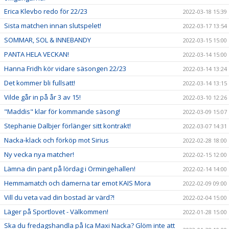
Erica Klevbo redo för 22/23
2022-03-18 15:39
Sista matchen innan slutspelet!
2022-03-17 13:54
SOMMAR, SOL & INNEBANDY
2022-03-15 15:00
PANTA HELA VECKAN!
2022-03-14 15:00
Hanna Fridh kör vidare säsongen 22/23
2022-03-14 13:24
Det kommer bli fullsatt!
2022-03-14 13:15
Vilde går in på år 3 av 15!
2022-03-10 12:26
"Maddis" klar för kommande säsong!
2022-03-09 15:07
Stephanie Dalbjer förlänger sitt kontrakt!
2022-03-07 14:31
Nacka-klack och förköp mot Sirius
2022-02-28 18:00
Ny vecka nya matcher!
2022-02-15 12:00
Lämna din pant på lördag i Ormingehallen!
2022-02-14 14:00
Hemmamatch och damerna tar emot KAIS Mora
2022-02-09 09:00
Vill du veta vad din bostad är värd?!
2022-02-04 15:00
Läger på Sportlovet - Välkommen!
2022-01-28 15:00
Ska du fredagshandla på Ica Maxi Nacka? Glöm inte att