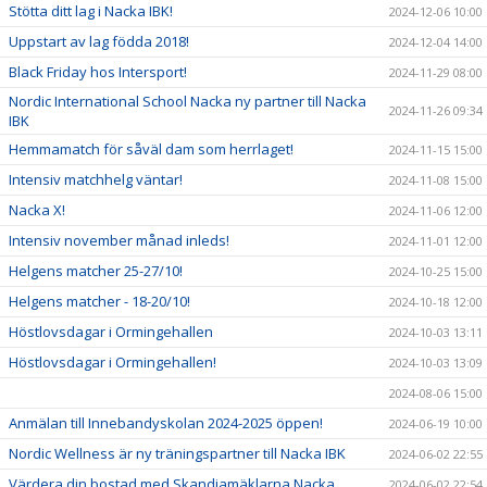
Stötta ditt lag i Nacka IBK!
2024-12-06 10:00
Uppstart av lag födda 2018!
2024-12-04 14:00
Black Friday hos Intersport!
2024-11-29 08:00
Nordic International School Nacka ny partner till Nacka
2024-11-26 09:34
IBK
Hemmamatch för såväl dam som herrlaget!
2024-11-15 15:00
Intensiv matchhelg väntar!
2024-11-08 15:00
Nacka X!
2024-11-06 12:00
Intensiv november månad inleds!
2024-11-01 12:00
Helgens matcher 25-27/10!
2024-10-25 15:00
Helgens matcher - 18-20/10!
2024-10-18 12:00
Höstlovsdagar i Ormingehallen
2024-10-03 13:11
Höstlovsdagar i Ormingehallen!
2024-10-03 13:09
2024-08-06 15:00
Anmälan till Innebandyskolan 2024-2025 öppen!
2024-06-19 10:00
Nordic Wellness är ny träningspartner till Nacka IBK
2024-06-02 22:55
Värdera din bostad med Skandiamäklarna Nacka
2024-06-02 22:54