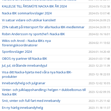
KALLELSE TILL ÅRSMÖTE NACKA IBK ÅR 2024
2024-05-15 22:58
Nacka IBK sommarlovsläger 2024
2024-05-13 07:40
Vi satsar vidare och utökar kansliet!
2024-04-26 09:25
25% rabatt på Intersport för alla Nacka IBK-medlemmar
2024-04-26 09:13
Robin Andersson ny sportchef i Nacka IBK
2024-02-16 16:01
Wikis och Arvid – Nacka IBKs nya
2024-02-11 13:02
föreningskoordinatorer
Sportlovsläger 2024
2024-01-14 20:43
OBOS ny partner till Nacka IBK
2024-01-03 17:48
Jul, jul, strålande innebandyjul
2023-12-23 11:39
Visa ditt Nacka-hjärta med våra nya Nacka IBK-
2023-12-18 22:03
produkter
Innebandyhelg och julgranar
2023-12-02 10:05
Vinter- och julklappshandling i helgen = dubbelbonus till
2023-12-02 09:35
Nacka IBK
Snö, vinter och full fart med innebandy
2023-11-25 11:42
En ny härlig innebandyhelg
2023-11-18 11:37