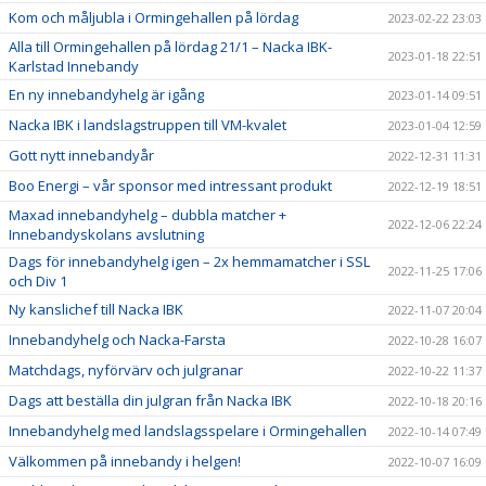
Kom och måljubla i Ormingehallen på lördag
2023-02-22 23:03
Alla till Ormingehallen på lördag 21/1 – Nacka IBK-
2023-01-18 22:51
Karlstad Innebandy
En ny innebandyhelg är igång
2023-01-14 09:51
Nacka IBK i landslagstruppen till VM-kvalet
2023-01-04 12:59
Gott nytt innebandyår
2022-12-31 11:31
Boo Energi – vår sponsor med intressant produkt
2022-12-19 18:51
Maxad innebandyhelg – dubbla matcher +
2022-12-06 22:24
Innebandyskolans avslutning
Dags för innebandyhelg igen – 2x hemmamatcher i SSL
2022-11-25 17:06
och Div 1
Ny kanslichef till Nacka IBK
2022-11-07 20:04
Innebandyhelg och Nacka-Farsta
2022-10-28 16:07
Matchdags, nyförvärv och julgranar
2022-10-22 11:37
Dags att beställa din julgran från Nacka IBK
2022-10-18 20:16
Innebandyhelg med landslagsspelare i Ormingehallen
2022-10-14 07:49
Välkommen på innebandy i helgen!
2022-10-07 16:09