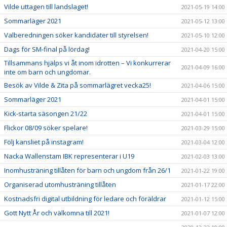
Vilde uttagen till landslaget!
2021-05-19 14:00
Sommarläger 2021
2021-05-12 13:00
Valberedningen söker kandidater till styrelsen!
2021-05-10 12:00
Dags för SM-final på lördag!
2021-04-20 15:00
Tillsammans hjälps vi åt inom idrotten – Vi konkurrerar
2021-04-09 16:00
inte om barn och ungdomar.
Besök av Vilde & Zita på sommarlägret vecka25!
2021-04-06 15:00
Sommarläger 2021
2021-04-01 15:00
Kick-starta säsongen 21/22
2021-04-01 15:00
Flickor 08/09 söker spelare!
2021-03-29 15:00
Följ kansliet på instagram!
2021-03-04 12:00
Nacka Wallenstam IBK representerar i U19
2021-02-03 13:00
Inomhusträning tillåten för barn och ungdom från 26/1
2021-01-22 19:00
Organiserad utomhusträning tillåten
2021-01-17 22:00
Kostnadsfri digital utbildning för ledare och föräldrar
2021-01-12 15:00
Gott Nytt År och välkomna till 2021!
2021-01-07 12:00