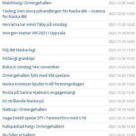
Matchhelg i Ormingehallen
2021-12-08 14:00
Tävling: Den stora julhandlingen för Nacka IBK – Scanna
2021-12-02 15:00
för Nacka IBK
Herrarna tar emot Täby på onsdag
2021-11-29 14:32
Imorgon startar VM 2021 i Uppsala
2021-11-26 09:00
2021-11-19 14:00
Följ ditt Nacka-lag!
2021-11-17 11:00
Förlängt granköp!
2021-11-09 10:30
Boka in söndag 14:e november
2021-11-06 12:00
Ormingehallen fylls med VM-spelare
2021-10-29 15:00
Nacka Kommun bjuder in till föreningsdagar!
2021-10-28 15:00
Rösta på Sanna Hjalmars engagemang!
2021-10-22 15:30
En strålande Nacka-jul
2021-10-20 14:30
Nattcup i Ormingehallen
2021-10-14 16:00
Saga Emtell spelar EFT i Tammerfors med U19
2021-10-12 14:00
Fullspäckad helg i Ormingehallen!
2021-10-08 16:30
Nu fyller vi hallen!
2021-10-01 15:00