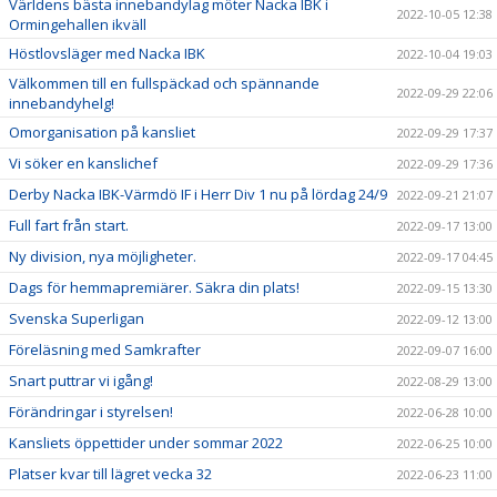
Världens bästa innebandylag möter Nacka IBK i
2022-10-05 12:38
Ormingehallen ikväll
Höstlovsläger med Nacka IBK
2022-10-04 19:03
Välkommen till en fullspäckad och spännande
2022-09-29 22:06
innebandyhelg!
Omorganisation på kansliet
2022-09-29 17:37
Vi söker en kanslichef
2022-09-29 17:36
Derby Nacka IBK-Värmdö IF i Herr Div 1 nu på lördag 24/9
2022-09-21 21:07
Full fart från start.
2022-09-17 13:00
Ny division, nya möjligheter.
2022-09-17 04:45
Dags för hemmapremiärer. Säkra din plats!
2022-09-15 13:30
Svenska Superligan
2022-09-12 13:00
Föreläsning med Samkrafter
2022-09-07 16:00
Snart puttrar vi igång!
2022-08-29 13:00
Förändringar i styrelsen!
2022-06-28 10:00
Kansliets öppettider under sommar 2022
2022-06-25 10:00
Platser kvar till lägret vecka 32
2022-06-23 11:00