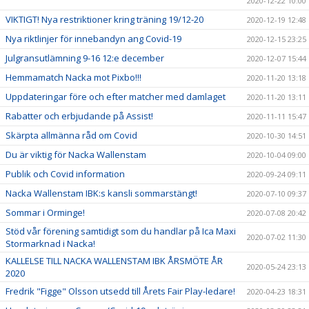
2020-12-22 10:00
VIKTIGT! Nya restriktioner kring träning 19/12-20
2020-12-19 12:48
Nya riktlinjer för innebandyn ang Covid-19
2020-12-15 23:25
Julgransutlämning 9-16 12:e december
2020-12-07 15:44
Hemmamatch Nacka mot Pixbo!!!
2020-11-20 13:18
Uppdateringar före och efter matcher med damlaget
2020-11-20 13:11
Rabatter och erbjudande på Assist!
2020-11-11 15:47
Skärpta allmänna råd om Covid
2020-10-30 14:51
Du är viktig för Nacka Wallenstam
2020-10-04 09:00
Publik och Covid information
2020-09-24 09:11
Nacka Wallenstam IBK:s kansli sommarstängt!
2020-07-10 09:37
Sommar i Orminge!
2020-07-08 20:42
Stöd vår förening samtidigt som du handlar på Ica Maxi
2020-07-02 11:30
Stormarknad i Nacka!
KALLELSE TILL NACKA WALLENSTAM IBK ÅRSMÖTE ÅR
2020-05-24 23:13
2020
Fredrik "Figge" Olsson utsedd till Årets Fair Play-ledare!
2020-04-23 18:31