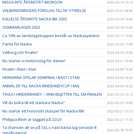
MISSA INTE ÅRSMÖTET IMORGON
2022-06-13 15:15
VALBEREDNINGENS FÖRSLAG TILL NY STYRELSE
2022-05-31 09:00
KALLELSE ÅRSMÖTE NACKA IBK 2022
2022-05-24 14:00
SOMMARLÄGER 2022
2022-05-18 15:00
Ca 10% av landslagstruppen består av Nackaspelare!
2022-05-11 15:00
Panta för Nacka
2022-05-06 11:00
Valborg och finaler!
2022-04-26 13:00
Nu startar vi motionslag för damer!
2022-04-21 10:00
Finaler i Bäst i Stan
2022-04-08 13:00
HERRARNA SPELAR SEMIFINAL I BÄST I STAN
2022-04-06 14:20
ANMÄL ER TILL NACKA INNEBANDYCUP I MAJ
2022-04-04 10:22
TÄVLA I HINDERBANDY – VINN BILJETTER TILL SM-FINALEN
2022-03-25 15:15
Vill du bidra till ett starkare Nacka?
2022-03-23 14:00
Nu startar ett historiskt slutspel för Nacka IBK
2022-03-21 15:15
Philippa Blom är taggad på 22/23
2022-03-21 11:51
Ta chansen att se på SSL:s näst bästa lag senaste 8
2022-03-18 15:41
omgångarna!