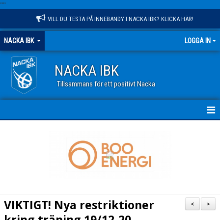
"
"
VILL DU TESTA PÅ INNEBANDY I NACKA IBK? KLICKA HÄR!
NACKA IBK
LOGGA IN
NACKA IBK
Tillsammans för ett positivt Nacka
HEM
NYHETER
KALENDER
VÅR VERKSAMHET
VIKTIGT! Nya restriktioner
<
>
OM KLUBBEN
kring träning 19/12-20