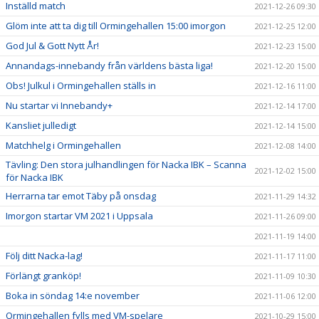
Inställd match
2021-12-26 09:30
Glöm inte att ta dig till Ormingehallen 15:00 imorgon
2021-12-25 12:00
God Jul & Gott Nytt År!
2021-12-23 15:00
Annandags-innebandy från världens bästa liga!
2021-12-20 15:00
Obs! Julkul i Ormingehallen ställs in
2021-12-16 11:00
Nu startar vi Innebandy+
2021-12-14 17:00
Kansliet julledigt
2021-12-14 15:00
Matchhelg i Ormingehallen
2021-12-08 14:00
Tävling: Den stora julhandlingen för Nacka IBK – Scanna
2021-12-02 15:00
för Nacka IBK
Herrarna tar emot Täby på onsdag
2021-11-29 14:32
Imorgon startar VM 2021 i Uppsala
2021-11-26 09:00
2021-11-19 14:00
Följ ditt Nacka-lag!
2021-11-17 11:00
Förlängt granköp!
2021-11-09 10:30
Boka in söndag 14:e november
2021-11-06 12:00
Ormingehallen fylls med VM-spelare
2021-10-29 15:00