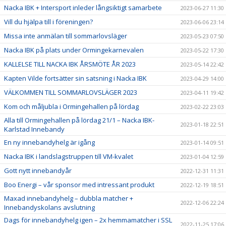
Nacka IBK + Intersport inleder långsiktigt samarbete
2023-06-27 11:30
Vill du hjälpa till i föreningen?
2023-06-06 23:14
Missa inte anmälan till sommarlovsläger
2023-05-23 07:50
Nacka IBK på plats under Ormingekarnevalen
2023-05-22 17:30
KALLELSE TILL NACKA IBK ÅRSMÖTE ÅR 2023
2023-05-14 22:42
Kapten Vilde fortsätter sin satsning i Nacka IBK
2023-04-29 14:00
VÄLKOMMEN TILL SOMMARLOVSLÄGER 2023
2023-04-11 19:42
Kom och måljubla i Ormingehallen på lördag
2023-02-22 23:03
Alla till Ormingehallen på lördag 21/1 – Nacka IBK-
2023-01-18 22:51
Karlstad Innebandy
En ny innebandyhelg är igång
2023-01-14 09:51
Nacka IBK i landslagstruppen till VM-kvalet
2023-01-04 12:59
Gott nytt innebandyår
2022-12-31 11:31
Boo Energi – vår sponsor med intressant produkt
2022-12-19 18:51
Maxad innebandyhelg – dubbla matcher +
2022-12-06 22:24
Innebandyskolans avslutning
Dags för innebandyhelg igen – 2x hemmamatcher i SSL
2022-11-25 17:06