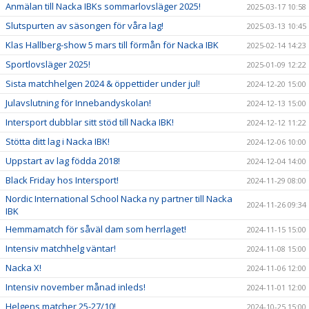
Anmälan till Nacka IBKs sommarlovsläger 2025!
2025-03-17 10:58
Slutspurten av säsongen för våra lag!
2025-03-13 10:45
Klas Hallberg-show 5 mars till förmån för Nacka IBK
2025-02-14 14:23
Sportlovsläger 2025!
2025-01-09 12:22
Sista matchhelgen 2024 & öppettider under jul!
2024-12-20 15:00
Julavslutning för Innebandyskolan!
2024-12-13 15:00
Intersport dubblar sitt stöd till Nacka IBK!
2024-12-12 11:22
Stötta ditt lag i Nacka IBK!
2024-12-06 10:00
Uppstart av lag födda 2018!
2024-12-04 14:00
Black Friday hos Intersport!
2024-11-29 08:00
Nordic International School Nacka ny partner till Nacka
2024-11-26 09:34
IBK
Hemmamatch för såväl dam som herrlaget!
2024-11-15 15:00
Intensiv matchhelg väntar!
2024-11-08 15:00
Nacka X!
2024-11-06 12:00
Intensiv november månad inleds!
2024-11-01 12:00
Helgens matcher 25-27/10!
2024-10-25 15:00