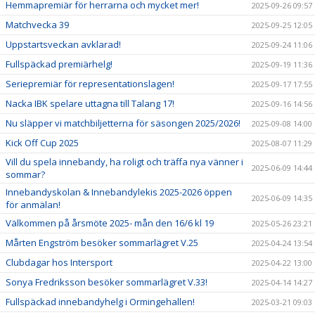
Hemmapremiär för herrarna och mycket mer!
2025-09-26 09:57
Matchvecka 39
2025-09-25 12:05
Uppstartsveckan avklarad!
2025-09-24 11:06
Fullspäckad premiärhelg!
2025-09-19 11:36
Seriepremiär för representationslagen!
2025-09-17 17:55
Nacka IBK spelare uttagna till Talang 17!
2025-09-16 14:56
Nu släpper vi matchbiljetterna för säsongen 2025/2026!
2025-09-08 14:00
Kick Off Cup 2025
2025-08-07 11:29
Vill du spela innebandy, ha roligt och träffa nya vänner i
2025-06-09 14:44
sommar?
Innebandyskolan & Innebandylekis 2025-2026 öppen
2025-06-09 14:35
för anmälan!
Välkommen på årsmöte 2025- mån den 16/6 kl 19
2025-05-26 23:21
Mårten Engström besöker sommarlägret V.25
2025-04-24 13:54
Clubdagar hos Intersport
2025-04-22 13:00
Sonya Fredriksson besöker sommarlägret V.33!
2025-04-14 14:27
Fullspäckad innebandyhelg i Ormingehallen!
2025-03-21 09:03