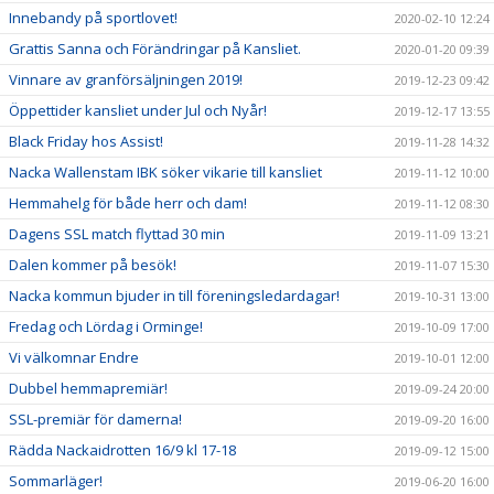
Innebandy på sportlovet!
2020-02-10 12:24
Grattis Sanna och Förändringar på Kansliet.
2020-01-20 09:39
Vinnare av granförsäljningen 2019!
2019-12-23 09:42
Öppettider kansliet under Jul och Nyår!
2019-12-17 13:55
Black Friday hos Assist!
2019-11-28 14:32
Nacka Wallenstam IBK söker vikarie till kansliet
2019-11-12 10:00
Hemmahelg för både herr och dam!
2019-11-12 08:30
Dagens SSL match flyttad 30 min
2019-11-09 13:21
Dalen kommer på besök!
2019-11-07 15:30
Nacka kommun bjuder in till föreningsledardagar!
2019-10-31 13:00
Fredag och Lördag i Orminge!
2019-10-09 17:00
Vi välkomnar Endre
2019-10-01 12:00
Dubbel hemmapremiär!
2019-09-24 20:00
SSL-premiär för damerna!
2019-09-20 16:00
Rädda Nackaidrotten 16/9 kl 17-18
2019-09-12 15:00
Sommarläger!
2019-06-20 16:00