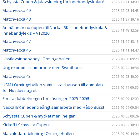
Schyssta Cupen & Julavslutning för Innebandyskolan!
2025-12-11 14:00
Matchvecka 49
2025-12-03 14:43
Matchvecka 48
2025-11-27 10:16
Anmälan är nu öppen till Nacka IBK:s Innebandyskola &
2025-11-18 12:59
Innebandylekis – VT2026!
Matchvecka 47
2025-11-17 13:13
Matchvecka 46
2025-11-11 14:47
Höstlovsinnebandy i Ormingehallen!
2025-10-30 09:28
Ung ekonomi i samarbete med Swedbank
2025-10-24 10:34
Matchvecka 43
2025-10-23 10:00
USM i Ormingehallen samt sista chansen till anmälan
2025-10-17 09:30
för Höstlovslägret!
Första dubbelhelgen för säsongen 2025-2026!
2025-10-09 12:00
Nacka IBK inleder treårigt samarbete med Håbo Buss!
2025-10-07 09:54
Schyssta Cupen & mycket mer i helgen!
2025-10-03 09:26
Kickoff i Schyssta Cupen!
2025-10-02 10:00
Matchledarutbildning i Ormingehallen
2025-09-30 14:04