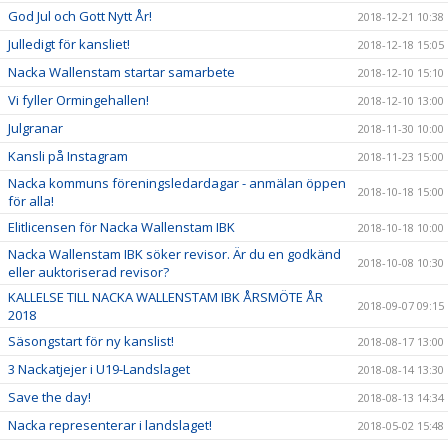
God Jul och Gott Nytt År!
2018-12-21 10:38
Julledigt för kansliet!
2018-12-18 15:05
Nacka Wallenstam startar samarbete
2018-12-10 15:10
Vi fyller Ormingehallen!
2018-12-10 13:00
Julgranar
2018-11-30 10:00
Kansli på Instagram
2018-11-23 15:00
Nacka kommuns föreningsledardagar - anmälan öppen
2018-10-18 15:00
för alla!
Elitlicensen för Nacka Wallenstam IBK
2018-10-18 10:00
Nacka Wallenstam IBK söker revisor. Är du en godkänd
2018-10-08 10:30
eller auktoriserad revisor?
KALLELSE TILL NACKA WALLENSTAM IBK ÅRSMÖTE ÅR
2018-09-07 09:15
2018
Säsongstart för ny kanslist!
2018-08-17 13:00
3 Nackatjejer i U19-Landslaget
2018-08-14 13:30
Save the day!
2018-08-13 14:34
Nacka representerar i landslaget!
2018-05-02 15:48