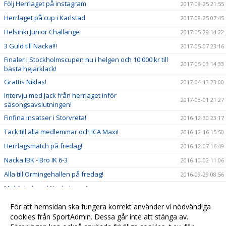
Följ Herrlaget på instagram
2017-08-25 21:55
Herrlaget på cup i Karlstad
2017-08-25 07:45
Helsinki Junior Challange
2017-05-29 14:22
3 Guld till Nacka!!!
2017-05-07 23:16
Finaler i Stockholmscupen nu i helgen och 10.000 kr till
2017-05-03 14:33
bästa hejarklack!
Grattis Niklas!
2017-04-13 23:00
Intervju med Jack från herrlaget inför
2017-03-01 21:27
säsongsavslutningen!
Finfina insatser i Storvreta!
2016-12-30 23:17
Tack till alla medlemmar och ICA Maxi!
2016-12-16 15:50
Herrlagsmatch på fredag!
2016-12-07 16:49
Nacka IBK - Bro IK 6-3
2016-10-02 11:06
Alla till Ormingehallen på fredag!
2016-09-29 08:56
Mobilskal med Nackalogga!
2016-09-21 20:50
Se dam och herrlaget och bidra till framtiden!
2016-09-20 13:38
För att hemsidan ska fungera korrekt använder vi nödvändiga
cookies från SportAdmin. Dessa går inte att stänga av.
Kallelse till årsmöte
2016-09-16 17:45