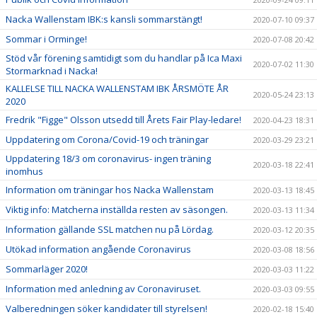
Nacka Wallenstam IBK:s kansli sommarstängt!
2020-07-10 09:37
Sommar i Orminge!
2020-07-08 20:42
Stöd vår förening samtidigt som du handlar på Ica Maxi
2020-07-02 11:30
Stormarknad i Nacka!
KALLELSE TILL NACKA WALLENSTAM IBK ÅRSMÖTE ÅR
2020-05-24 23:13
2020
Fredrik "Figge" Olsson utsedd till Årets Fair Play-ledare!
2020-04-23 18:31
Uppdatering om Corona/Covid-19 och träningar
2020-03-29 23:21
Uppdatering 18/3 om coronavirus- ingen träning
2020-03-18 22:41
inomhus
Information om träningar hos Nacka Wallenstam
2020-03-13 18:45
Viktig info: Matcherna inställda resten av säsongen.
2020-03-13 11:34
Information gällande SSL matchen nu på Lördag.
2020-03-12 20:35
Utökad information angående Coronavirus
2020-03-08 18:56
Sommarläger 2020!
2020-03-03 11:22
Information med anledning av Coronaviruset.
2020-03-03 09:55
Valberedningen söker kandidater till styrelsen!
2020-02-18 15:40