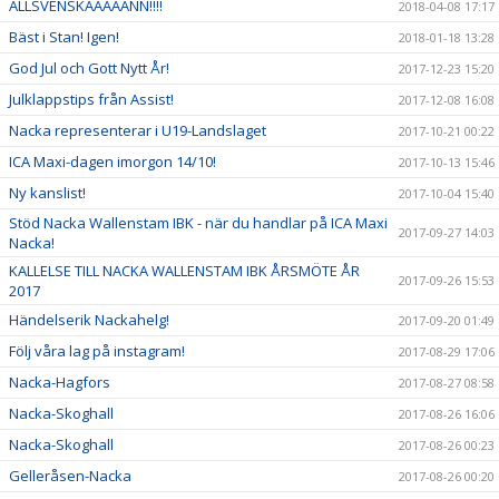
ALLSVENSKAAAAANN!!!!
2018-04-08 17:17
Bäst i Stan! Igen!
2018-01-18 13:28
God Jul och Gott Nytt År!
2017-12-23 15:20
Julklappstips från Assist!
2017-12-08 16:08
Nacka representerar i U19-Landslaget
2017-10-21 00:22
ICA Maxi-dagen imorgon 14/10!
2017-10-13 15:46
Ny kanslist!
2017-10-04 15:40
Stöd Nacka Wallenstam IBK - när du handlar på ICA Maxi
2017-09-27 14:03
Nacka!
KALLELSE TILL NACKA WALLENSTAM IBK ÅRSMÖTE ÅR
2017-09-26 15:53
2017
Händelserik Nackahelg!
2017-09-20 01:49
Följ våra lag på instagram!
2017-08-29 17:06
Nacka-Hagfors
2017-08-27 08:58
Nacka-Skoghall
2017-08-26 16:06
Nacka-Skoghall
2017-08-26 00:23
Gelleråsen-Nacka
2017-08-26 00:20