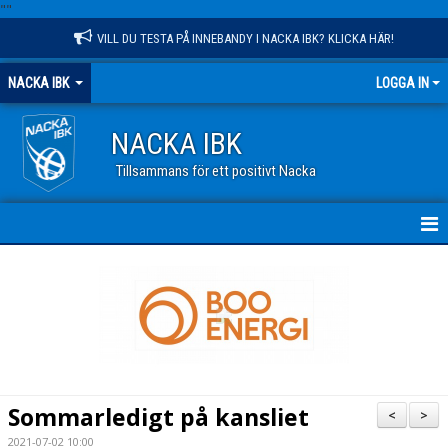
"
"
VILL DU TESTA PÅ INNEBANDY I NACKA IBK? KLICKA HÄR!
NACKA IBK
LOGGA IN
NACKA IBK
Tillsammans för ett positivt Nacka
HEM
NYHETER
KALENDER
VÅR VERKSAMHET
Sommarledigt på kansliet
<
>
OM KLUBBEN
2021-07-02 10:00