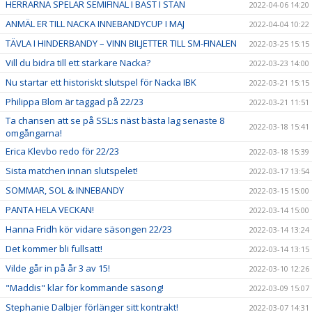
HERRARNA SPELAR SEMIFINAL I BÄST I STAN
2022-04-06 14:20
ANMÄL ER TILL NACKA INNEBANDYCUP I MAJ
2022-04-04 10:22
TÄVLA I HINDERBANDY – VINN BILJETTER TILL SM-FINALEN
2022-03-25 15:15
Vill du bidra till ett starkare Nacka?
2022-03-23 14:00
Nu startar ett historiskt slutspel för Nacka IBK
2022-03-21 15:15
Philippa Blom är taggad på 22/23
2022-03-21 11:51
Ta chansen att se på SSL:s näst bästa lag senaste 8
2022-03-18 15:41
omgångarna!
Erica Klevbo redo för 22/23
2022-03-18 15:39
Sista matchen innan slutspelet!
2022-03-17 13:54
SOMMAR, SOL & INNEBANDY
2022-03-15 15:00
PANTA HELA VECKAN!
2022-03-14 15:00
Hanna Fridh kör vidare säsongen 22/23
2022-03-14 13:24
Det kommer bli fullsatt!
2022-03-14 13:15
Vilde går in på år 3 av 15!
2022-03-10 12:26
"Maddis" klar för kommande säsong!
2022-03-09 15:07
Stephanie Dalbjer förlänger sitt kontrakt!
2022-03-07 14:31