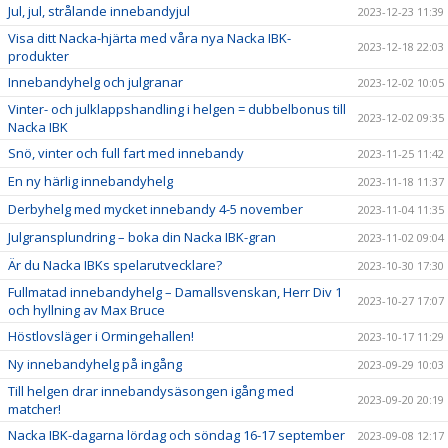
Jul, jul, strålande innebandyjul
2023-12-23 11:39
Visa ditt Nacka-hjärta med våra nya Nacka IBK-
2023-12-18 22:03
produkter
Innebandyhelg och julgranar
2023-12-02 10:05
Vinter- och julklappshandling i helgen = dubbelbonus till
2023-12-02 09:35
Nacka IBK
Snö, vinter och full fart med innebandy
2023-11-25 11:42
En ny härlig innebandyhelg
2023-11-18 11:37
Derbyhelg med mycket innebandy 4-5 november
2023-11-04 11:35
Julgransplundring – boka din Nacka IBK-gran
2023-11-02 09:04
Är du Nacka IBKs spelarutvecklare?
2023-10-30 17:30
Fullmatad innebandyhelg – Damallsvenskan, Herr Div 1
2023-10-27 17:07
och hyllning av Max Bruce
Höstlovsläger i Ormingehallen!
2023-10-17 11:29
Ny innebandyhelg på ingång
2023-09-29 10:03
Till helgen drar innebandysäsongen igång med
2023-09-20 20:19
matcher!
Nacka IBK-dagarna lördag och söndag 16-17 september
2023-09-08 12:17