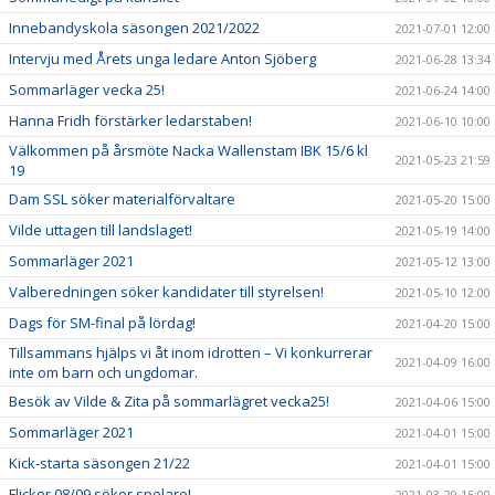
Innebandyskola säsongen 2021/2022
2021-07-01 12:00
Intervju med Årets unga ledare Anton Sjöberg
2021-06-28 13:34
Sommarläger vecka 25!
2021-06-24 14:00
Hanna Fridh förstärker ledarstaben!
2021-06-10 10:00
Välkommen på årsmöte Nacka Wallenstam IBK 15/6 kl
2021-05-23 21:59
19
Dam SSL söker materialförvaltare
2021-05-20 15:00
Vilde uttagen till landslaget!
2021-05-19 14:00
Sommarläger 2021
2021-05-12 13:00
Valberedningen söker kandidater till styrelsen!
2021-05-10 12:00
Dags för SM-final på lördag!
2021-04-20 15:00
Tillsammans hjälps vi åt inom idrotten – Vi konkurrerar
2021-04-09 16:00
inte om barn och ungdomar.
Besök av Vilde & Zita på sommarlägret vecka25!
2021-04-06 15:00
Sommarläger 2021
2021-04-01 15:00
Kick-starta säsongen 21/22
2021-04-01 15:00
Flickor 08/09 söker spelare!
2021-03-29 15:00