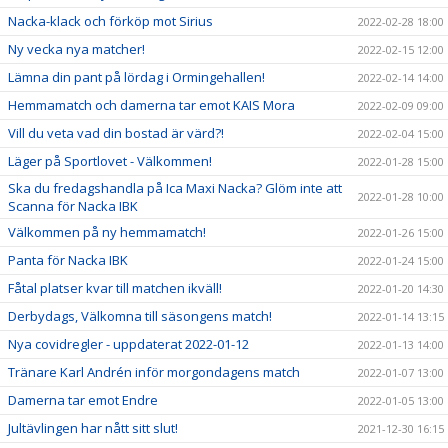
Nacka-klack och förköp mot Sirius
2022-02-28 18:00
Ny vecka nya matcher!
2022-02-15 12:00
Lämna din pant på lördag i Ormingehallen!
2022-02-14 14:00
Hemmamatch och damerna tar emot KAIS Mora
2022-02-09 09:00
Vill du veta vad din bostad är värd?!
2022-02-04 15:00
Läger på Sportlovet - Välkommen!
2022-01-28 15:00
Ska du fredagshandla på Ica Maxi Nacka? Glöm inte att
2022-01-28 10:00
Scanna för Nacka IBK
Välkommen på ny hemmamatch!
2022-01-26 15:00
Panta för Nacka IBK
2022-01-24 15:00
Fåtal platser kvar till matchen ikväll!
2022-01-20 14:30
Derbydags, Välkomna till säsongens match!
2022-01-14 13:15
Nya covidregler - uppdaterat 2022-01-12
2022-01-13 14:00
Tränare Karl Andrén inför morgondagens match
2022-01-07 13:00
Damerna tar emot Endre
2022-01-05 13:00
Jultävlingen har nått sitt slut!
2021-12-30 16:15