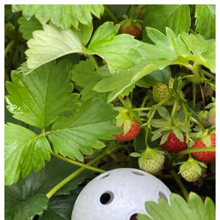
SPORTHALLAR
MATCHER
CAFETERIAN
DOKUMENT
NACKA X
KLUBBSHOPEN
INNEBANDY PLAY
NACKAPOKALEN
DOMARE & MATCHLEDARE