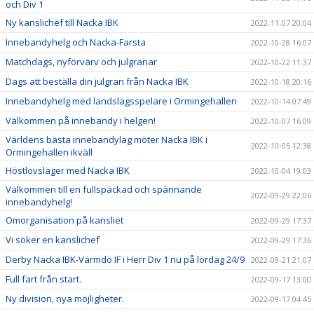
och Div 1
Ny kanslichef till Nacka IBK
2022-11-07 20:04
Innebandyhelg och Nacka-Farsta
2022-10-28 16:07
Matchdags, nyförvärv och julgranar
2022-10-22 11:37
Dags att beställa din julgran från Nacka IBK
2022-10-18 20:16
Innebandyhelg med landslagsspelare i Ormingehallen
2022-10-14 07:49
Välkommen på innebandy i helgen!
2022-10-07 16:09
Världens bästa innebandylag möter Nacka IBK i
2022-10-05 12:38
Ormingehallen ikväll
Höstlovsläger med Nacka IBK
2022-10-04 19:03
Välkommen till en fullspäckad och spännande
2022-09-29 22:06
innebandyhelg!
Omorganisation på kansliet
2022-09-29 17:37
Vi söker en kanslichef
2022-09-29 17:36
Derby Nacka IBK-Värmdö IF i Herr Div 1 nu på lördag 24/9
2022-09-21 21:07
Full fart från start.
2022-09-17 13:00
Ny division, nya möjligheter.
2022-09-17 04:45