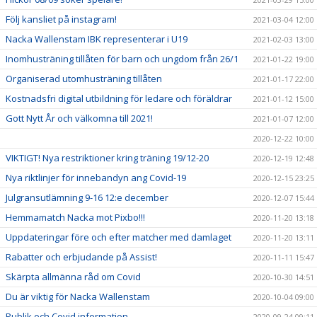
Följ kansliet på instagram!
2021-03-04 12:00
Nacka Wallenstam IBK representerar i U19
2021-02-03 13:00
Inomhusträning tillåten för barn och ungdom från 26/1
2021-01-22 19:00
Organiserad utomhusträning tillåten
2021-01-17 22:00
Kostnadsfri digital utbildning för ledare och föräldrar
2021-01-12 15:00
Gott Nytt År och välkomna till 2021!
2021-01-07 12:00
2020-12-22 10:00
VIKTIGT! Nya restriktioner kring träning 19/12-20
2020-12-19 12:48
Nya riktlinjer för innebandyn ang Covid-19
2020-12-15 23:25
Julgransutlämning 9-16 12:e december
2020-12-07 15:44
Hemmamatch Nacka mot Pixbo!!!
2020-11-20 13:18
Uppdateringar före och efter matcher med damlaget
2020-11-20 13:11
Rabatter och erbjudande på Assist!
2020-11-11 15:47
Skärpta allmänna råd om Covid
2020-10-30 14:51
Du är viktig för Nacka Wallenstam
2020-10-04 09:00
Publik och Covid information
2020-09-24 09:11