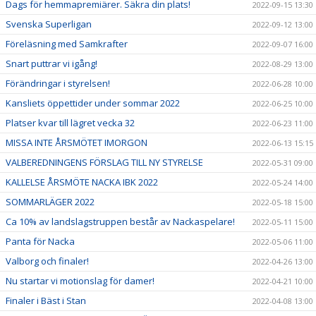
Dags för hemmapremiärer. Säkra din plats!
2022-09-15 13:30
Svenska Superligan
2022-09-12 13:00
Föreläsning med Samkrafter
2022-09-07 16:00
Snart puttrar vi igång!
2022-08-29 13:00
Förändringar i styrelsen!
2022-06-28 10:00
Kansliets öppettider under sommar 2022
2022-06-25 10:00
Platser kvar till lägret vecka 32
2022-06-23 11:00
MISSA INTE ÅRSMÖTET IMORGON
2022-06-13 15:15
VALBEREDNINGENS FÖRSLAG TILL NY STYRELSE
2022-05-31 09:00
KALLELSE ÅRSMÖTE NACKA IBK 2022
2022-05-24 14:00
SOMMARLÄGER 2022
2022-05-18 15:00
Ca 10% av landslagstruppen består av Nackaspelare!
2022-05-11 15:00
Panta för Nacka
2022-05-06 11:00
Valborg och finaler!
2022-04-26 13:00
Nu startar vi motionslag för damer!
2022-04-21 10:00
Finaler i Bäst i Stan
2022-04-08 13:00