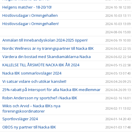
Helgens matcher - 18-20/10!
2024-10-18 12:00
Höstlovsdagar i Ormingehallen
2024-10-03 13:11
Höstlovsdagar i Ormingehallen!
2024-10-03 13:09
2024-08-06 15:00
Anmälan till Innebandyskolan 2024-2025 öppen!
2024-06-19 10:00
Nordic Wellness är ny träningspartner till Nacka IBK
2024-06-02 22:55
Värdera din bostad med Skandiamäklarna Nacka
2024-06-02 22:54
KALLELSE TILL ÅRSMÖTE NACKA IBK ÅR 2024
2024-05-15 22:58
Nacka IBK sommarlovsläger 2024
2024-05-13 07:40
Vi satsar vidare och utökar kansliet!
2024-04-26 09:25
25% rabatt på Intersport för alla Nacka IBK-medlemmar
2024-04-26 09:13
Robin Andersson ny sportchef i Nacka IBK
2024-02-16 16:01
Wikis och Arvid – Nacka IBKs nya
2024-02-11 13:02
föreningskoordinatorer
Sportlovsläger 2024
2024-01-14 20:43
OBOS ny partner till Nacka IBK
2024-01-03 17:48