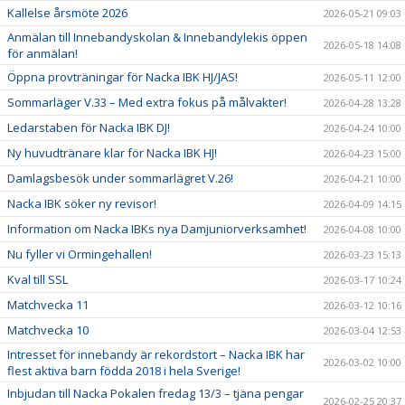
Kallelse årsmöte 2026
2026-05-21 09:03
Anmälan till Innebandyskolan & Innebandylekis öppen
2026-05-18 14:08
för anmälan!
Öppna provträningar för Nacka IBK HJ/JAS!
2026-05-11 12:00
Sommarläger V.33 – Med extra fokus på målvakter!
2026-04-28 13:28
Ledarstaben för Nacka IBK DJ!
2026-04-24 10:00
Ny huvudtränare klar för Nacka IBK HJ!
2026-04-23 15:00
Damlagsbesök under sommarlägret V.26!
2026-04-21 10:00
Nacka IBK söker ny revisor!
2026-04-09 14:15
Information om Nacka IBKs nya Damjuniorverksamhet!
2026-04-08 10:00
Nu fyller vi Ormingehallen!
2026-03-23 15:13
Kval till SSL
2026-03-17 10:24
Matchvecka 11
2026-03-12 10:16
Matchvecka 10
2026-03-04 12:53
Intresset för innebandy är rekordstort – Nacka IBK har
2026-03-02 10:00
flest aktiva barn födda 2018 i hela Sverige!
Inbjudan till Nacka Pokalen fredag 13/3 – tjäna pengar
2026-02-25 20:37