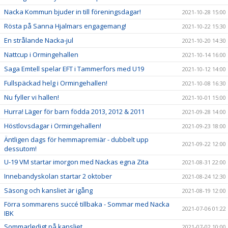
Nacka Kommun bjuder in till föreningsdagar!
2021-10-28 15:00
Rösta på Sanna Hjalmars engagemang!
2021-10-22 15:30
En strålande Nacka-jul
2021-10-20 14:30
Nattcup i Ormingehallen
2021-10-14 16:00
Saga Emtell spelar EFT i Tammerfors med U19
2021-10-12 14:00
Fullspäckad helg i Ormingehallen!
2021-10-08 16:30
Nu fyller vi hallen!
2021-10-01 15:00
Hurra! Läger för barn födda 2013, 2012 & 2011
2021-09-28 14:00
Höstlovsdagar i Ormingehallen!
2021-09-23 18:00
Äntligen dags för hemmapremiär - dubbelt upp
2021-09-22 12:00
dessutom!
U-19 VM startar imorgon med Nackas egna Zita
2021-08-31 22:00
Innebandyskolan startar 2 oktober
2021-08-24 12:30
Säsong och kansliet är igång
2021-08-19 12:00
Förra sommarens succé tillbaka - Sommar med Nacka
2021-07-06 01:22
IBK
Sommarledigt på kansliet
2021-07-02 10:00