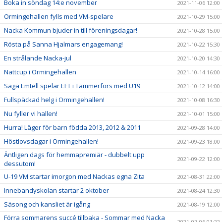
Boka in söndag 14:e november
2021-11-06 12:00
Ormingehallen fylls med VM-spelare
2021-10-29 15:00
Nacka Kommun bjuder in till föreningsdagar!
2021-10-28 15:00
Rösta på Sanna Hjalmars engagemang!
2021-10-22 15:30
En strålande Nacka-jul
2021-10-20 14:30
Nattcup i Ormingehallen
2021-10-14 16:00
Saga Emtell spelar EFT i Tammerfors med U19
2021-10-12 14:00
Fullspäckad helg i Ormingehallen!
2021-10-08 16:30
Nu fyller vi hallen!
2021-10-01 15:00
Hurra! Läger för barn födda 2013, 2012 & 2011
2021-09-28 14:00
Höstlovsdagar i Ormingehallen!
2021-09-23 18:00
Äntligen dags för hemmapremiär - dubbelt upp
2021-09-22 12:00
dessutom!
U-19 VM startar imorgon med Nackas egna Zita
2021-08-31 22:00
Innebandyskolan startar 2 oktober
2021-08-24 12:30
Säsong och kansliet är igång
2021-08-19 12:00
Förra sommarens succé tillbaka - Sommar med Nacka
2021-07-06 01:22