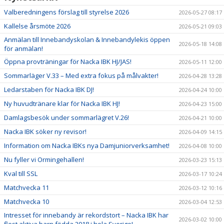
Valberedningens förslag till styrelse 2026
2026-05-27 08:17
Kallelse årsmöte 2026
2026-05-21 09:03
Anmälan till Innebandyskolan & Innebandylekis öppen
2026-05-18 14:08
för anmälan!
Öppna provträningar för Nacka IBK HJ/JAS!
2026-05-11 12:00
Sommarläger V.33 – Med extra fokus på målvakter!
2026-04-28 13:28
Ledarstaben för Nacka IBK DJ!
2026-04-24 10:00
Ny huvudtränare klar för Nacka IBK HJ!
2026-04-23 15:00
Damlagsbesök under sommarlägret V.26!
2026-04-21 10:00
Nacka IBK söker ny revisor!
2026-04-09 14:15
Information om Nacka IBKs nya Damjuniorverksamhet!
2026-04-08 10:00
Nu fyller vi Ormingehallen!
2026-03-23 15:13
Kval till SSL
2026-03-17 10:24
Matchvecka 11
2026-03-12 10:16
Matchvecka 10
2026-03-04 12:53
Intresset för innebandy är rekordstort – Nacka IBK har
2026-03-02 10:00