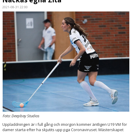
2021-08-31 22:00
SPORTHALLAR
MATCHER
CAFETERIAN
DOKUMENT
NACKA X
KLUBBSHOPEN
INNEBANDY PLAY
NACKAPOKALEN
DOMARE & MATCHLEDARE
Foto: Deepbay Studios
Uppladdningen är i full gång och imorgon kommer äntligen U19 VM för
damer starta efter ha skjutits upp pga Coronaviruset. Mästerskapet