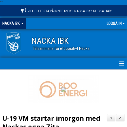
"
"
VILL DU TESTA PÅ INNEBANDY I NACKA IBK? KLICKA HÄR!
NACKA IBK
LOGGA IN
NACKA IBK
Tillsammans för ett positivt Nacka
HEM
NYHETER
KALENDER
VÅR VERKSAMHET
U-19 VM startar imorgon med
<
>
OM KLUBBEN
Nackas egna Zita