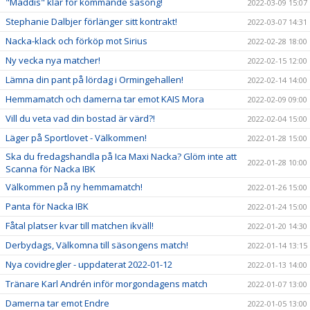
"Maddis" klar för kommande säsong!
2022-03-09 15:07
Stephanie Dalbjer förlänger sitt kontrakt!
2022-03-07 14:31
Nacka-klack och förköp mot Sirius
2022-02-28 18:00
Ny vecka nya matcher!
2022-02-15 12:00
Lämna din pant på lördag i Ormingehallen!
2022-02-14 14:00
Hemmamatch och damerna tar emot KAIS Mora
2022-02-09 09:00
Vill du veta vad din bostad är värd?!
2022-02-04 15:00
Läger på Sportlovet - Välkommen!
2022-01-28 15:00
Ska du fredagshandla på Ica Maxi Nacka? Glöm inte att
2022-01-28 10:00
Scanna för Nacka IBK
Välkommen på ny hemmamatch!
2022-01-26 15:00
Panta för Nacka IBK
2022-01-24 15:00
Fåtal platser kvar till matchen ikväll!
2022-01-20 14:30
Derbydags, Välkomna till säsongens match!
2022-01-14 13:15
Nya covidregler - uppdaterat 2022-01-12
2022-01-13 14:00
Tränare Karl Andrén inför morgondagens match
2022-01-07 13:00
Damerna tar emot Endre
2022-01-05 13:00