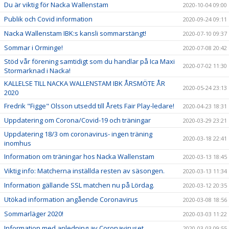
Du är viktig för Nacka Wallenstam
2020-10-04 09:00
Publik och Covid information
2020-09-24 09:11
Nacka Wallenstam IBK:s kansli sommarstängt!
2020-07-10 09:37
Sommar i Orminge!
2020-07-08 20:42
Stöd vår förening samtidigt som du handlar på Ica Maxi
2020-07-02 11:30
Stormarknad i Nacka!
KALLELSE TILL NACKA WALLENSTAM IBK ÅRSMÖTE ÅR
2020-05-24 23:13
2020
Fredrik "Figge" Olsson utsedd till Årets Fair Play-ledare!
2020-04-23 18:31
Uppdatering om Corona/Covid-19 och träningar
2020-03-29 23:21
Uppdatering 18/3 om coronavirus- ingen träning
2020-03-18 22:41
inomhus
Information om träningar hos Nacka Wallenstam
2020-03-13 18:45
Viktig info: Matcherna inställda resten av säsongen.
2020-03-13 11:34
Information gällande SSL matchen nu på Lördag.
2020-03-12 20:35
Utökad information angående Coronavirus
2020-03-08 18:56
Sommarläger 2020!
2020-03-03 11:22
Information med anledning av Coronaviruset.
2020-03-03 09:55