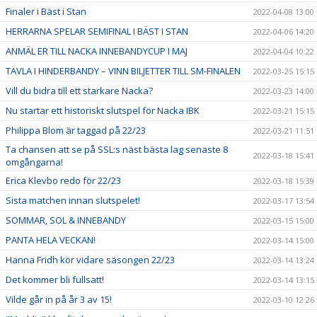
Finaler i Bäst i Stan
2022-04-08 13:00
HERRARNA SPELAR SEMIFINAL I BÄST I STAN
2022-04-06 14:20
ANMÄL ER TILL NACKA INNEBANDYCUP I MAJ
2022-04-04 10:22
TÄVLA I HINDERBANDY – VINN BILJETTER TILL SM-FINALEN
2022-03-25 15:15
Vill du bidra till ett starkare Nacka?
2022-03-23 14:00
Nu startar ett historiskt slutspel för Nacka IBK
2022-03-21 15:15
Philippa Blom är taggad på 22/23
2022-03-21 11:51
Ta chansen att se på SSL:s näst bästa lag senaste 8
2022-03-18 15:41
omgångarna!
Erica Klevbo redo för 22/23
2022-03-18 15:39
Sista matchen innan slutspelet!
2022-03-17 13:54
SOMMAR, SOL & INNEBANDY
2022-03-15 15:00
PANTA HELA VECKAN!
2022-03-14 15:00
Hanna Fridh kör vidare säsongen 22/23
2022-03-14 13:24
Det kommer bli fullsatt!
2022-03-14 13:15
Vilde går in på år 3 av 15!
2022-03-10 12:26