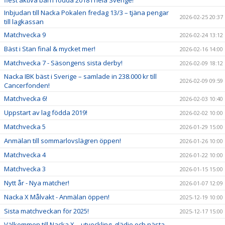
flest aktiva barn födda 2018 i hela Sverige!
Inbjudan till Nacka Pokalen fredag 13/3 – tjäna pengar
2026-02-25 20:37
till lagkassan
Matchvecka 9
2026-02-24 13:12
Bäst i Stan final & mycket mer!
2026-02-16 14:00
Matchvecka 7 - Säsongens sista derby!
2026-02-09 18:12
Nacka IBK bäst i Sverige – samlade in 238.000 kr till
2026-02-09 09:59
Cancerfonden!
Matchvecka 6!
2026-02-03 10:40
Uppstart av lag födda 2019!
2026-02-02 10:00
Matchvecka 5
2026-01-29 15:00
Anmälan till sommarlovslägren öppen!
2026-01-26 10:00
Matchvecka 4
2026-01-22 10:00
Matchvecka 3
2026-01-15 15:00
Nytt år - Nya matcher!
2026-01-07 12:09
Nacka X Målvakt - Anmälan öppen!
2025-12-19 10:00
Sista matchveckan för 2025!
2025-12-17 15:00
Välkommen till Nacka X – utveckling, glädje och nästa