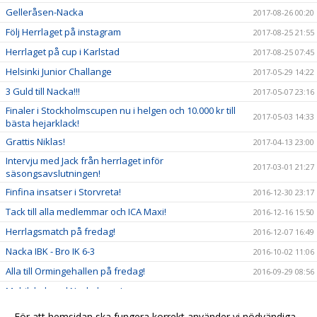
Gelleråsen-Nacka
2017-08-26 00:20
Följ Herrlaget på instagram
2017-08-25 21:55
Herrlaget på cup i Karlstad
2017-08-25 07:45
Helsinki Junior Challange
2017-05-29 14:22
3 Guld till Nacka!!!
2017-05-07 23:16
Finaler i Stockholmscupen nu i helgen och 10.000 kr till
2017-05-03 14:33
bästa hejarklack!
Grattis Niklas!
2017-04-13 23:00
Intervju med Jack från herrlaget inför
2017-03-01 21:27
säsongsavslutningen!
Finfina insatser i Storvreta!
2016-12-30 23:17
Tack till alla medlemmar och ICA Maxi!
2016-12-16 15:50
Herrlagsmatch på fredag!
2016-12-07 16:49
Nacka IBK - Bro IK 6-3
2016-10-02 11:06
Alla till Ormingehallen på fredag!
2016-09-29 08:56
Mobilskal med Nackalogga!
2016-09-21 20:50
Se dam och herrlaget och bidra till framtiden!
2016-09-20 13:38
För att hemsidan ska fungera korrekt använder vi nödvändiga