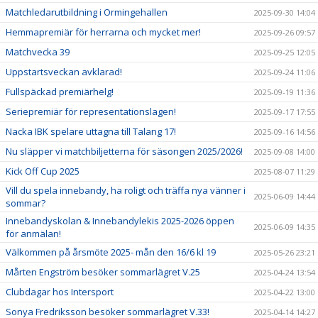
Matchledarutbildning i Ormingehallen
2025-09-30 14:04
Hemmapremiär för herrarna och mycket mer!
2025-09-26 09:57
Matchvecka 39
2025-09-25 12:05
Uppstartsveckan avklarad!
2025-09-24 11:06
Fullspäckad premiärhelg!
2025-09-19 11:36
Seriepremiär för representationslagen!
2025-09-17 17:55
Nacka IBK spelare uttagna till Talang 17!
2025-09-16 14:56
Nu släpper vi matchbiljetterna för säsongen 2025/2026!
2025-09-08 14:00
Kick Off Cup 2025
2025-08-07 11:29
Vill du spela innebandy, ha roligt och träffa nya vänner i
2025-06-09 14:44
sommar?
Innebandyskolan & Innebandylekis 2025-2026 öppen
2025-06-09 14:35
för anmälan!
Välkommen på årsmöte 2025- mån den 16/6 kl 19
2025-05-26 23:21
Mårten Engström besöker sommarlägret V.25
2025-04-24 13:54
Clubdagar hos Intersport
2025-04-22 13:00
Sonya Fredriksson besöker sommarlägret V.33!
2025-04-14 14:27