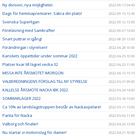
Ny division, nya möjligheter.
2022-09-17 04:45
Dags för hemmapremiärer. Säkra din plats!
2022-09-15 13:30
Svenska Superligan
2022-09-12 13:00
Föreläsning med Samkrafter
2022-09-07 16:00
Snart puttrar vi igång!
2022-08-29 13:00
Förändringar i styrelsen!
2022-06-28 10:00
Kansliets öppettider under sommar 2022
2022-06-25 10:00
Platser kvar till lägret vecka 32
2022-06-23 11:00
MISSA INTE ÅRSMÖTET IMORGON
2022-06-13 15:15
VALBEREDNINGENS FÖRSLAG TILL NY STYRELSE
2022-05-31 09:00
KALLELSE ÅRSMÖTE NACKA IBK 2022
2022-05-24 14:00
SOMMARLÄGER 2022
2022-05-18 15:00
Ca 10% av landslagstruppen består av Nackaspelare!
2022-05-11 15:00
Panta för Nacka
2022-05-06 11:00
Valborg och finaler!
2022-04-26 13:00
Nu startar vi motionslag för damer!
2022-04-21 10:00