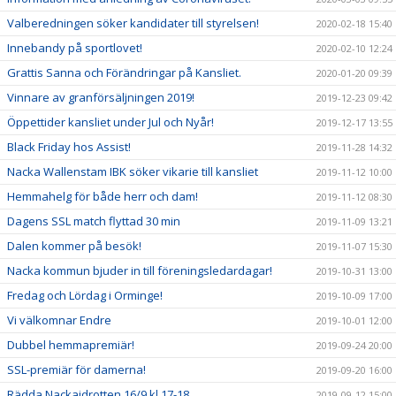
Valberedningen söker kandidater till styrelsen!
2020-02-18 15:40
Innebandy på sportlovet!
2020-02-10 12:24
Grattis Sanna och Förändringar på Kansliet.
2020-01-20 09:39
Vinnare av granförsäljningen 2019!
2019-12-23 09:42
Öppettider kansliet under Jul och Nyår!
2019-12-17 13:55
Black Friday hos Assist!
2019-11-28 14:32
Nacka Wallenstam IBK söker vikarie till kansliet
2019-11-12 10:00
Hemmahelg för både herr och dam!
2019-11-12 08:30
Dagens SSL match flyttad 30 min
2019-11-09 13:21
Dalen kommer på besök!
2019-11-07 15:30
Nacka kommun bjuder in till föreningsledardagar!
2019-10-31 13:00
Fredag och Lördag i Orminge!
2019-10-09 17:00
Vi välkomnar Endre
2019-10-01 12:00
Dubbel hemmapremiär!
2019-09-24 20:00
SSL-premiär för damerna!
2019-09-20 16:00
Rädda Nackaidrotten 16/9 kl 17-18
2019-09-12 15:00