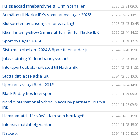
Fullspäckad innebandyhelg i Ormingehallen!
2025-03-21 09:03
Anmälan till Nacka IBKs sommarlovsläger 2025!
2025-03-17 10:58
Slutspurten av säsongen för våra lag!
2025-03-13 10:45
Klas Hallberg-show 5 mars till förmån för Nacka IBK
2025-02-14 14:23
Sportlovsläger 2025!
2025-01-09 12:22
Sista matchhelgen 2024 & öppettider under jul!
2024-12-20 15:00
Julavslutning för Innebandyskolan!
2024-12-13 15:00
Intersport dubblar sitt stöd till Nacka IBK!
2024-12-12 11:22
Stötta ditt lag i Nacka IBK!
2024-12-06 10:00
Uppstart av lag födda 2018!
2024-12-04 14:00
Black Friday hos Intersport!
2024-11-29 08:00
Nordic International School Nacka ny partner till Nacka
2024-11-26 09:34
IBK
Hemmamatch för såväl dam som herrlaget!
2024-11-15 15:00
Intensiv matchhelg väntar!
2024-11-08 15:00
Nacka X!
2024-11-06 12:00