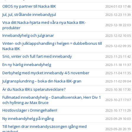
OBOS ny partner till Nacka IBK
2024-01-03 17:48
Jul, jul, strålande innebandyjul
2023-12-23 11:39
Visa ditt Nacka-hjärta med våra nya Nacka IBK-
2023-12-18 22:03
produkter
Innebandyhelg och julgranar
2023-12-02 10:05
Vinter- och julklappshandling i helgen = dubbelbonus till
2023-12-02 09:35
Nacka IBK
Snö, vinter och full fart med innebandy
2023-11-25 11:42
En ny härlig innebandyhelg
2023-11-18 11:37
Derbyhelg med mycket innebandy 4-5 november
2023-11-04 11:35
Julgransplundring – boka din Nacka IBK-gran
2023-11-02 09:04
Är du Nacka IBKs spelarutvecklare?
2023-10-30 17:30
Fullmatad innebandyhelg – Damallsvenskan, Herr Div 1
2023-10-27 17:07
och hyllning av Max Bruce
Höstlovsläger i Ormingehallen!
2023-10-17 11:29
Ny innebandyhelg på ingång
2023-09-29 10:03
Till helgen drar innebandysäsongen igång med
2023-09-20 20:19
matcher!