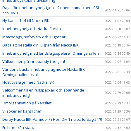
Innebandyskolans avslutning
Dags för innebandyhelg igen – 2x hemmamatcher i SSL
2022-11-25 17:06
och Div 1
Ny kanslichef till Nacka IBK
2022-11-07 20:04
Innebandyhelg och Nacka-Farsta
2022-10-28 16:07
Matchdags, nyförvärv och julgranar
2022-10-22 11:37
Dags att beställa din julgran från Nacka IBK
2022-10-18 20:16
Innebandyhelg med landslagsspelare i Ormingehallen
2022-10-14 07:49
Välkommen på innebandy i helgen!
2022-10-07 16:09
Världens bästa innebandylag möter Nacka IBK i
2022-10-05 12:38
Ormingehallen ikväll
Höstlovsläger med Nacka IBK
2022-10-04 19:03
Välkommen till en fullspäckad och spännande
2022-09-29 22:06
innebandyhelg!
Omorganisation på kansliet
2022-09-29 17:37
Vi söker en kanslichef
2022-09-29 17:36
Derby Nacka IBK-Värmdö IF i Herr Div 1 nu på lördag 24/9
2022-09-21 21:07
Full fart från start.
2022-09-17 13:00