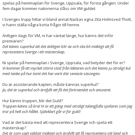
spelas på hemmaplan för Sverige, Uppsala, för första gången. Under
fem dagar kommer nationerna slåss om VM-guldet.
I Sveriges trupp hittar vi bland annat Nackas egna Zita Holmsved Thott,
vi hann ställa några korta frågor till henne.
Äntligen dags för VM, ni har väntat länge, hur känns det inför
premiären?
Det känns superkul att det äntligen blir av och ska bli mäktigt att få
representera Sverige i ett mästerskap.
Ni spelar på hemmaplan i Sverige, Uppsala, vad betyder det för er?
Vi kommer få ett mycket större stöd från läktaren och det känns ju otroligt kul
med tanke på hur tomt det har varit där senaste säsongen.
Du är assisterande kapten, måste kännas superkul?
Ja, det är superkul och ärofyllt att få det förtroendet och ansvaret.
Hur känns truppen, blir det Guld?
Truppen känns så bra! Vi ör ett gäng med otroligt talangfulla spelares som jag
tror på helt och hållet. Självklart går vi för guld!
Vad är det bästa med att representera Sverige och spela ett
mästerskap?
Det är som sagt väldigt mäktigt och ärofyllt att få representera sitt land och