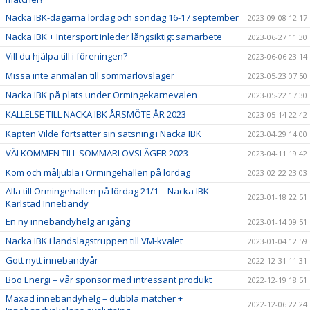
Nacka IBK-dagarna lördag och söndag 16-17 september
2023-09-08 12:17
Nacka IBK + Intersport inleder långsiktigt samarbete
2023-06-27 11:30
Vill du hjälpa till i föreningen?
2023-06-06 23:14
Missa inte anmälan till sommarlovsläger
2023-05-23 07:50
Nacka IBK på plats under Ormingekarnevalen
2023-05-22 17:30
KALLELSE TILL NACKA IBK ÅRSMÖTE ÅR 2023
2023-05-14 22:42
Kapten Vilde fortsätter sin satsning i Nacka IBK
2023-04-29 14:00
VÄLKOMMEN TILL SOMMARLOVSLÄGER 2023
2023-04-11 19:42
Kom och måljubla i Ormingehallen på lördag
2023-02-22 23:03
Alla till Ormingehallen på lördag 21/1 – Nacka IBK-
2023-01-18 22:51
Karlstad Innebandy
En ny innebandyhelg är igång
2023-01-14 09:51
Nacka IBK i landslagstruppen till VM-kvalet
2023-01-04 12:59
Gott nytt innebandyår
2022-12-31 11:31
Boo Energi – vår sponsor med intressant produkt
2022-12-19 18:51
Maxad innebandyhelg – dubbla matcher +
2022-12-06 22:24