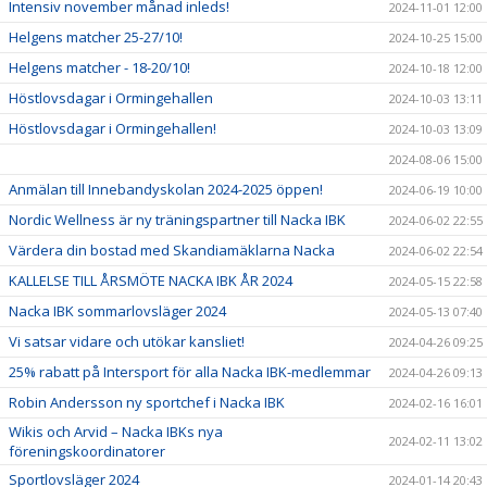
Intensiv november månad inleds!
2024-11-01 12:00
Helgens matcher 25-27/10!
2024-10-25 15:00
Helgens matcher - 18-20/10!
2024-10-18 12:00
Höstlovsdagar i Ormingehallen
2024-10-03 13:11
Höstlovsdagar i Ormingehallen!
2024-10-03 13:09
2024-08-06 15:00
Anmälan till Innebandyskolan 2024-2025 öppen!
2024-06-19 10:00
Nordic Wellness är ny träningspartner till Nacka IBK
2024-06-02 22:55
Värdera din bostad med Skandiamäklarna Nacka
2024-06-02 22:54
KALLELSE TILL ÅRSMÖTE NACKA IBK ÅR 2024
2024-05-15 22:58
Nacka IBK sommarlovsläger 2024
2024-05-13 07:40
Vi satsar vidare och utökar kansliet!
2024-04-26 09:25
25% rabatt på Intersport för alla Nacka IBK-medlemmar
2024-04-26 09:13
Robin Andersson ny sportchef i Nacka IBK
2024-02-16 16:01
Wikis och Arvid – Nacka IBKs nya
2024-02-11 13:02
föreningskoordinatorer
Sportlovsläger 2024
2024-01-14 20:43