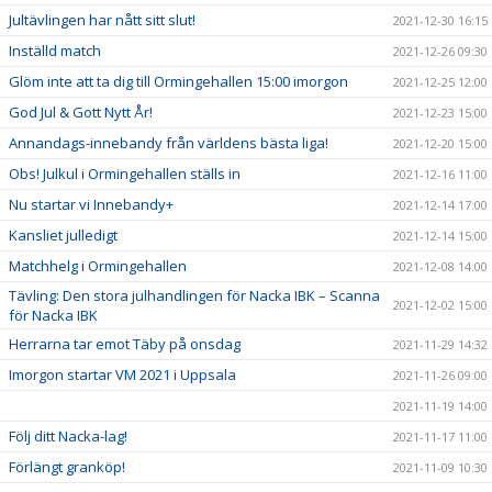
Jultävlingen har nått sitt slut!
2021-12-30 16:15
Inställd match
2021-12-26 09:30
Glöm inte att ta dig till Ormingehallen 15:00 imorgon
2021-12-25 12:00
God Jul & Gott Nytt År!
2021-12-23 15:00
Annandags-innebandy från världens bästa liga!
2021-12-20 15:00
Obs! Julkul i Ormingehallen ställs in
2021-12-16 11:00
Nu startar vi Innebandy+
2021-12-14 17:00
Kansliet julledigt
2021-12-14 15:00
Matchhelg i Ormingehallen
2021-12-08 14:00
Tävling: Den stora julhandlingen för Nacka IBK – Scanna
2021-12-02 15:00
för Nacka IBK
Herrarna tar emot Täby på onsdag
2021-11-29 14:32
Imorgon startar VM 2021 i Uppsala
2021-11-26 09:00
2021-11-19 14:00
Följ ditt Nacka-lag!
2021-11-17 11:00
Förlängt granköp!
2021-11-09 10:30