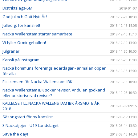
Distriktslags-SM
2019-01-07
God Jul och Gott Nytt År!
2018-12-21 10:38
Julledigt för kansliet!
2018-12-18 15:05
Nacka Wallenstam startar samarbete
2018-12-10 15:10
Vi fyller Ormingehallen!
2018-12-10 13:00
Julgranar
2018-11-30 10:00
Kansli på Instagram
2018-11-23 15:00
Nacka kommuns föreningsledardagar - anmälan öppen
2018-10-18 15:00
för alla!
Elitlicensen för Nacka Wallenstam IBK
2018-10-18 10:00
Nacka Wallenstam IBK söker revisor. Är du en godkänd
2018-10-08 10:30
eller auktoriserad revisor?
KALLELSE TILL NACKA WALLENSTAM IBK ÅRSMÖTE ÅR
2018-09-07 09:15
2018
Säsongstart för ny kanslist!
2018-08-17 13:00
3 Nackatjejer i U19-Landslaget
2018-08-14 13:30
Save the day!
2018-08-13 14:34