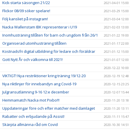
Kick-starta säsongen 21/22
2021-04-01 15:00
Flickor 08/09 söker spelare!
2021-03-29 15:00
Följ kansliet på instagram!
2021-03-04 12:00
Nacka Wallenstam IBK representerar i U19
2021-02-03 13:00
Inomhusträning tillåten för barn och ungdom från 26/1
2021-01-22 19:00
Organiserad utomhusträning tillåten
2021-01-17 22:00
Kostnadsfri digital utbildning för ledare och föräldrar
2021-01-12 15:00
Gott Nytt År och välkomna till 2021!
2021-01-07 12:00
2020-12-22 10:00
VIKTIGT! Nya restriktioner kring träning 19/12-20
2020-12-19 12:48
Nya riktlinjer för innebandyn ang Covid-19
2020-12-15 23:25
Julgransutlämning 9-16 12:e december
2020-12-07 15:44
Hemmamatch Nacka mot Pixbo!!!
2020-11-20 13:18
Uppdateringar före och efter matcher med damlaget
2020-11-20 13:11
Rabatter och erbjudande på Assist!
2020-11-11 15:47
Skärpta allmänna råd om Covid
2020-10-30 14:51