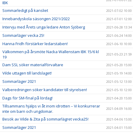
IBK
Sommarledigt på kansliet
2021-07-02 10:00
Innebandyskola säsongen 2021/2022
2021-07-01 12:00
Intervju med Årets unga ledare Anton Sjöberg
2021-06-28 13:34
Sommarläger vecka 25!
2021-06-24 14:00
Hanna Fridh förstärker ledarstaben!
2021-06-10 10:00
Välkommen på årsmöte Nacka Wallenstam IBK 15/6 kl
2021-05-23 21:59
19
Dam SSL söker materialförvaltare
2021-05-20 15:00
Vilde uttagen till landslaget!
2021-05-19 14:00
Sommarläger 2021
2021-05-12 13:00
Valberedningen söker kandidater till styrelsen!
2021-05-10 12:00
Dags för SM-final på lördag!
2021-04-20 15:00
Tillsammans hjälps vi åt inom idrotten – Vi konkurrerar
2021-04-09 16:00
inte om barn och ungdomar.
Besök av Vilde & Zita på sommarlägret vecka25!
2021-04-06 15:00
Sommarläger 2021
2021-04-01 15:00