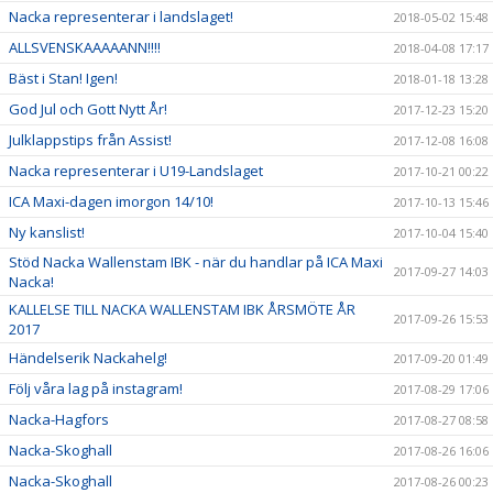
Nacka representerar i landslaget!
2018-05-02 15:48
ALLSVENSKAAAAANN!!!!
2018-04-08 17:17
Bäst i Stan! Igen!
2018-01-18 13:28
God Jul och Gott Nytt År!
2017-12-23 15:20
Julklappstips från Assist!
2017-12-08 16:08
Nacka representerar i U19-Landslaget
2017-10-21 00:22
ICA Maxi-dagen imorgon 14/10!
2017-10-13 15:46
Ny kanslist!
2017-10-04 15:40
Stöd Nacka Wallenstam IBK - när du handlar på ICA Maxi
2017-09-27 14:03
Nacka!
KALLELSE TILL NACKA WALLENSTAM IBK ÅRSMÖTE ÅR
2017-09-26 15:53
2017
Händelserik Nackahelg!
2017-09-20 01:49
Följ våra lag på instagram!
2017-08-29 17:06
Nacka-Hagfors
2017-08-27 08:58
Nacka-Skoghall
2017-08-26 16:06
Nacka-Skoghall
2017-08-26 00:23