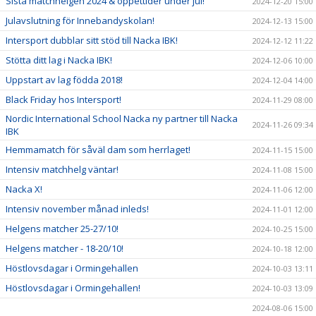
Sista matchhelgen 2024 & öppettider under jul!
2024-12-20 15:00
Julavslutning för Innebandyskolan!
2024-12-13 15:00
Intersport dubblar sitt stöd till Nacka IBK!
2024-12-12 11:22
Stötta ditt lag i Nacka IBK!
2024-12-06 10:00
Uppstart av lag födda 2018!
2024-12-04 14:00
Black Friday hos Intersport!
2024-11-29 08:00
Nordic International School Nacka ny partner till Nacka
2024-11-26 09:34
IBK
Hemmamatch för såväl dam som herrlaget!
2024-11-15 15:00
Intensiv matchhelg väntar!
2024-11-08 15:00
Nacka X!
2024-11-06 12:00
Intensiv november månad inleds!
2024-11-01 12:00
Helgens matcher 25-27/10!
2024-10-25 15:00
Helgens matcher - 18-20/10!
2024-10-18 12:00
Höstlovsdagar i Ormingehallen
2024-10-03 13:11
Höstlovsdagar i Ormingehallen!
2024-10-03 13:09
2024-08-06 15:00