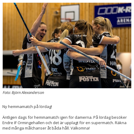
SPORTHALLAR
MATCHER
CAFETERIAN
DOKUMENT
NACKA X
KLUBBSHOPEN
INNEBANDY PLAY
Foto: Björn Alexanderson
NACKAPOKALEN
Ny hemmamatch på lördag!
DOMARE & MATCHLEDARE
Äntligen dags för hemmamatch igen för damerna. På lördag besöker
Endre IF Ormingehallen och det är upplagt för en supermatch. Räkna
med många målchanser åt båda håll. Välkomna!