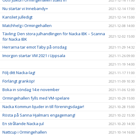
Obs! Julkul i Ormingehallen ställs in
2021-12-16 11:00
Nu startar vi Innebandy+
2021-12-14 17:00
Kansliet julledigt
2021-12-14 15:00
Matchhelg i Ormingehallen
2021-12-08 14:00
Tävling: Den stora julhandlingen för Nacka IBK – Scanna
2021-12-02 15:00
för Nacka IBK
Herrarna tar emot Täby på onsdag
2021-11-29 14:32
Imorgon startar VM 2021 i Uppsala
2021-11-26 09:00
2021-11-19 14:00
Följ ditt Nacka-lag!
2021-11-17 11:00
Förlängt granköp!
2021-11-09 10:30
Boka in söndag 14:e november
2021-11-06 12:00
Ormingehallen fylls med VM-spelare
2021-10-29 15:00
Nacka Kommun bjuder in till föreningsdagar!
2021-10-28 15:00
Rösta på Sanna Hjalmars engagemang!
2021-10-22 15:30
En strålande Nacka-jul
2021-10-20 14:30
Nattcup i Ormingehallen
2021-10-14 16:00