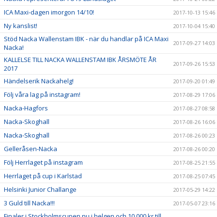
ICA Maxi-dagen imorgon 14/10!
2017-10-13 15:46
Ny kanslist!
2017-10-04 15:40
Stöd Nacka Wallenstam IBK - när du handlar på ICA Maxi
2017-09-27 14:03
Nacka!
KALLELSE TILL NACKA WALLENSTAM IBK ÅRSMÖTE ÅR
2017-09-26 15:53
2017
Händelserik Nackahelg!
2017-09-20 01:49
Följ våra lag på instagram!
2017-08-29 17:06
Nacka-Hagfors
2017-08-27 08:58
Nacka-Skoghall
2017-08-26 16:06
Nacka-Skoghall
2017-08-26 00:23
Gelleråsen-Nacka
2017-08-26 00:20
Följ Herrlaget på instagram
2017-08-25 21:55
Herrlaget på cup i Karlstad
2017-08-25 07:45
Helsinki Junior Challange
2017-05-29 14:22
3 Guld till Nacka!!!
2017-05-07 23:16
Finaler i Stockholmscupen nu i helgen och 10.000 kr till