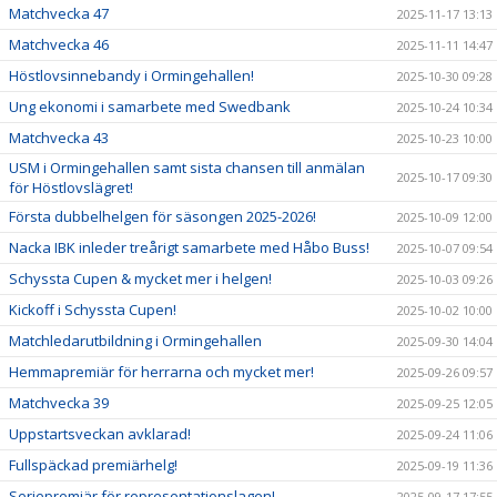
Matchvecka 47
2025-11-17 13:13
Matchvecka 46
2025-11-11 14:47
Höstlovsinnebandy i Ormingehallen!
2025-10-30 09:28
Ung ekonomi i samarbete med Swedbank
2025-10-24 10:34
Matchvecka 43
2025-10-23 10:00
USM i Ormingehallen samt sista chansen till anmälan
2025-10-17 09:30
för Höstlovslägret!
Första dubbelhelgen för säsongen 2025-2026!
2025-10-09 12:00
Nacka IBK inleder treårigt samarbete med Håbo Buss!
2025-10-07 09:54
Schyssta Cupen & mycket mer i helgen!
2025-10-03 09:26
Kickoff i Schyssta Cupen!
2025-10-02 10:00
Matchledarutbildning i Ormingehallen
2025-09-30 14:04
Hemmapremiär för herrarna och mycket mer!
2025-09-26 09:57
Matchvecka 39
2025-09-25 12:05
Uppstartsveckan avklarad!
2025-09-24 11:06
Fullspäckad premiärhelg!
2025-09-19 11:36
Seriepremiär för representationslagen!
2025-09-17 17:55