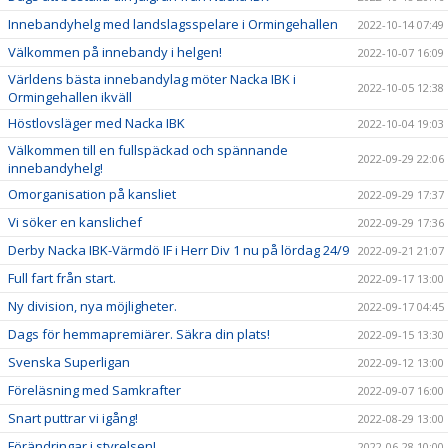
Innebandyhelg med landslagsspelare i Ormingehallen
2022-10-14 07:49
Välkommen på innebandy i helgen!
2022-10-07 16:09
Världens bästa innebandylag möter Nacka IBK i
2022-10-05 12:38
Ormingehallen ikväll
Höstlovsläger med Nacka IBK
2022-10-04 19:03
Välkommen till en fullspäckad och spännande
2022-09-29 22:06
innebandyhelg!
Omorganisation på kansliet
2022-09-29 17:37
Vi söker en kanslichef
2022-09-29 17:36
Derby Nacka IBK-Värmdö IF i Herr Div 1 nu på lördag 24/9
2022-09-21 21:07
Full fart från start.
2022-09-17 13:00
Ny division, nya möjligheter.
2022-09-17 04:45
Dags för hemmapremiärer. Säkra din plats!
2022-09-15 13:30
Svenska Superligan
2022-09-12 13:00
Föreläsning med Samkrafter
2022-09-07 16:00
Snart puttrar vi igång!
2022-08-29 13:00
Förändringar i styrelsen!
2022-06-28 10:00