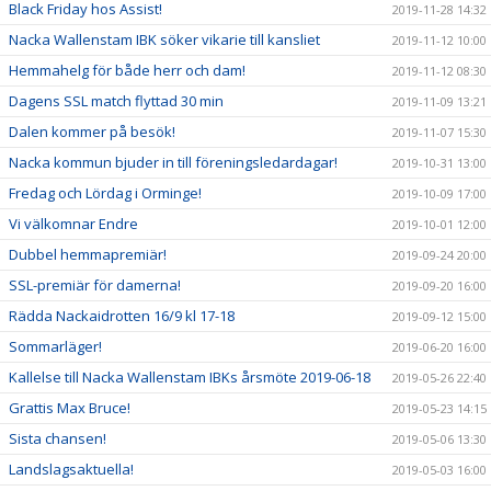
Black Friday hos Assist!
2019-11-28 14:32
Nacka Wallenstam IBK söker vikarie till kansliet
2019-11-12 10:00
Hemmahelg för både herr och dam!
2019-11-12 08:30
Dagens SSL match flyttad 30 min
2019-11-09 13:21
Dalen kommer på besök!
2019-11-07 15:30
Nacka kommun bjuder in till föreningsledardagar!
2019-10-31 13:00
Fredag och Lördag i Orminge!
2019-10-09 17:00
Vi välkomnar Endre
2019-10-01 12:00
Dubbel hemmapremiär!
2019-09-24 20:00
SSL-premiär för damerna!
2019-09-20 16:00
Rädda Nackaidrotten 16/9 kl 17-18
2019-09-12 15:00
Sommarläger!
2019-06-20 16:00
Kallelse till Nacka Wallenstam IBKs årsmöte 2019-06-18
2019-05-26 22:40
Grattis Max Bruce!
2019-05-23 14:15
Sista chansen!
2019-05-06 13:30
Landslagsaktuella!
2019-05-03 16:00