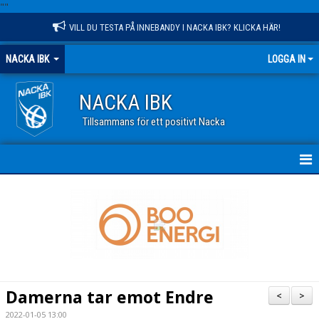
"
"
VILL DU TESTA PÅ INNEBANDY I NACKA IBK? KLICKA HÄR!
NACKA IBK
LOGGA IN
NACKA IBK
Tillsammans för ett positivt Nacka
HEM
NYHETER
KALENDER
VÅR VERKSAMHET
Damerna tar emot Endre
<
>
OM KLUBBEN
2022-01-05 13:00