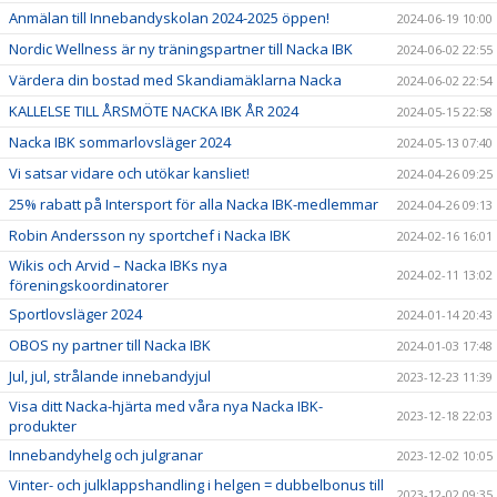
Anmälan till Innebandyskolan 2024-2025 öppen!
2024-06-19 10:00
Nordic Wellness är ny träningspartner till Nacka IBK
2024-06-02 22:55
Värdera din bostad med Skandiamäklarna Nacka
2024-06-02 22:54
KALLELSE TILL ÅRSMÖTE NACKA IBK ÅR 2024
2024-05-15 22:58
Nacka IBK sommarlovsläger 2024
2024-05-13 07:40
Vi satsar vidare och utökar kansliet!
2024-04-26 09:25
25% rabatt på Intersport för alla Nacka IBK-medlemmar
2024-04-26 09:13
Robin Andersson ny sportchef i Nacka IBK
2024-02-16 16:01
Wikis och Arvid – Nacka IBKs nya
2024-02-11 13:02
föreningskoordinatorer
Sportlovsläger 2024
2024-01-14 20:43
OBOS ny partner till Nacka IBK
2024-01-03 17:48
Jul, jul, strålande innebandyjul
2023-12-23 11:39
Visa ditt Nacka-hjärta med våra nya Nacka IBK-
2023-12-18 22:03
produkter
Innebandyhelg och julgranar
2023-12-02 10:05
Vinter- och julklappshandling i helgen = dubbelbonus till
2023-12-02 09:35