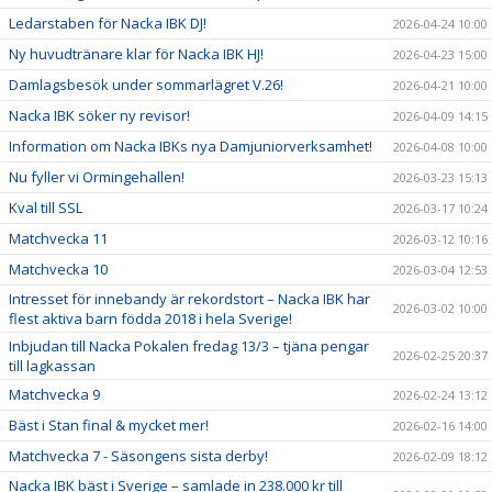
Ledarstaben för Nacka IBK DJ!
2026-04-24 10:00
Ny huvudtränare klar för Nacka IBK HJ!
2026-04-23 15:00
Damlagsbesök under sommarlägret V.26!
2026-04-21 10:00
Nacka IBK söker ny revisor!
2026-04-09 14:15
Information om Nacka IBKs nya Damjuniorverksamhet!
2026-04-08 10:00
Nu fyller vi Ormingehallen!
2026-03-23 15:13
Kval till SSL
2026-03-17 10:24
Matchvecka 11
2026-03-12 10:16
Matchvecka 10
2026-03-04 12:53
Intresset för innebandy är rekordstort – Nacka IBK har
2026-03-02 10:00
flest aktiva barn födda 2018 i hela Sverige!
Inbjudan till Nacka Pokalen fredag 13/3 – tjäna pengar
2026-02-25 20:37
till lagkassan
Matchvecka 9
2026-02-24 13:12
Bäst i Stan final & mycket mer!
2026-02-16 14:00
Matchvecka 7 - Säsongens sista derby!
2026-02-09 18:12
Nacka IBK bäst i Sverige – samlade in 238.000 kr till