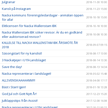
Julgranar
2018-11-30 10:00
Kansli på Instagram
2018-11-23 15:00
Nacka kommuns föreningsledardagar - anmälan öppen
2018-10-18 15:00
för alla!
Elitlicensen för Nacka Wallenstam IBK
2018-10-18 10:00
Nacka Wallenstam IBK söker revisor. Är du en godkänd
2018-10-08 10:30
eller auktoriserad revisor?
KALLELSE TILL NACKA WALLENSTAM IBK ÅRSMÖTE ÅR
2018-09-07 09:15
2018
Säsongstart för ny kanslist!
2018-08-17 13:00
3 Nackatjejer i U19-Landslaget
2018-08-14 13:30
Save the day!
2018-08-13 14:34
Nacka representerar i landslaget!
2018-05-02 15:48
ALLSVENSKAAAAANN!!!!
2018-04-08 17:17
Bäst i Stan! Igen!
2018-01-18 13:28
God Jul och Gott Nytt År!
2017-12-23 15:20
Julklappstips från Assist!
2017-12-08 16:08
Nacka representerar i U19-Landslaget
2017-10-21 00:22