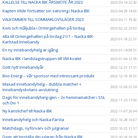
KALLELSE TILL NACKA IBK ÅRSMÖTE ÅR 2023
2023-05-14 22:42
Kapten Vilde fortsätter sin satsning i Nacka IBK
2023-04-29 14:00
VÄLKOMMEN TILL SOMMARLOVSLÄGER 2023
2023-04-11 19:42
Kom och måljubla i Ormingehallen på lördag
2023-02-22 23:03
Alla till Ormingehallen på lördag 21/1 – Nacka IBK-
2023-01-18 22:51
Karlstad Innebandy
En ny innebandyhelg är igång
2023-01-14 09:51
Nacka IBK i landslagstruppen till VM-kvalet
2023-01-04 12:59
Gott nytt innebandyår
2022-12-31 11:31
Boo Energi – vår sponsor med intressant produkt
2022-12-19 18:51
Maxad innebandyhelg – dubbla matcher +
2022-12-06 22:24
Innebandyskolans avslutning
Dags för innebandyhelg igen – 2x hemmamatcher i SSL
2022-11-25 17:06
och Div 1
Ny kanslichef till Nacka IBK
2022-11-07 20:04
Innebandyhelg och Nacka-Farsta
2022-10-28 16:07
Matchdags, nyförvärv och julgranar
2022-10-22 11:37
Dags att beställa din julgran från Nacka IBK
2022-10-18 20:16