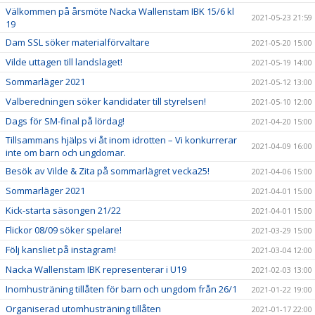
Välkommen på årsmöte Nacka Wallenstam IBK 15/6 kl
2021-05-23 21:59
19
Dam SSL söker materialförvaltare
2021-05-20 15:00
Vilde uttagen till landslaget!
2021-05-19 14:00
Sommarläger 2021
2021-05-12 13:00
Valberedningen söker kandidater till styrelsen!
2021-05-10 12:00
Dags för SM-final på lördag!
2021-04-20 15:00
Tillsammans hjälps vi åt inom idrotten – Vi konkurrerar
2021-04-09 16:00
inte om barn och ungdomar.
Besök av Vilde & Zita på sommarlägret vecka25!
2021-04-06 15:00
Sommarläger 2021
2021-04-01 15:00
Kick-starta säsongen 21/22
2021-04-01 15:00
Flickor 08/09 söker spelare!
2021-03-29 15:00
Följ kansliet på instagram!
2021-03-04 12:00
Nacka Wallenstam IBK representerar i U19
2021-02-03 13:00
Inomhusträning tillåten för barn och ungdom från 26/1
2021-01-22 19:00
Organiserad utomhusträning tillåten
2021-01-17 22:00