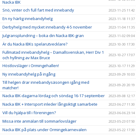
Nacka IBK
Snö, vinter och full fart med innebandy
2023-11-25 11:42
En ny härlig innebandyhelg
2023-11-18 11:37
Derbyhelg med mycket innebandy 4-5 november
2023-11-04 11:35
Julgransplundring – boka din Nacka IBK-gran
2023-11-02 09:04
Är du Nacka IBKs spelarutvecklare?
2023-10-30 17:30
Fullmatad innebandyhelg – Damallsvenskan, Herr Div 1
2023-10-27 17:07
och hyllning av Max Bruce
Höstlovsläger i Ormingehallen!
2023-10-17 11:29
Ny innebandyhelg på ingång
2023-09-29 10:03
Till helgen drar innebandysäsongen igång med
2023-09-20 20:19
matcher!
Nacka IBK-dagarna lördag och söndag 16-17 september
2023-09-08 12:17
Nacka IBK + Intersport inleder långsiktigt samarbete
2023-06-27 11:30
Vill du hjälpa till i föreningen?
2023-06-06 23:14
Missa inte anmälan till sommarlovsläger
2023-05-23 07:50
Nacka IBK på plats under Ormingekarnevalen
2023-05-22 17:30