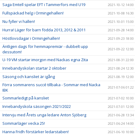
Saga Emtell spelar EFT i Tammerfors med U19
2021-10-12 14:00
Fullspäckad helg i Ormingehallen!
2021-10-08 16:30
Nu fyller vi hallen!
2021-10-01 15:00
Hurra! Läger för barn födda 2013, 2012 & 2011
2021-09-28 14:00
Höstlovsdagar i Ormingehallen!
2021-09-23 18:00
Äntligen dags för hemmapremiär - dubbelt upp
2021-09-22 12:00
dessutom!
U-19 VM startar imorgon med Nackas egna Zita
2021-08-31 22:00
Innebandyskolan startar 2 oktober
2021-08-24 12:30
Säsong och kansliet är igång
2021-08-19 12:00
Förra sommarens succé tillbaka - Sommar med Nacka
2021-07-06 01:22
IBK
Sommarledigt på kansliet
2021-07-02 10:00
Innebandyskola säsongen 2021/2022
2021-07-01 12:00
Intervju med Årets unga ledare Anton Sjöberg
2021-06-28 13:34
Sommarläger vecka 25!
2021-06-24 14:00
Hanna Fridh förstärker ledarstaben!
2021-06-10 10:00