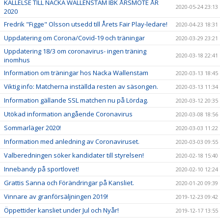
KALLELSE TILL NACKA WALLENSTAM IBK ÅRSMÖTE ÅR
2020-05-24 23:13
2020
Fredrik "Figge" Olsson utsedd till Årets Fair Play-ledare!
2020-04-23 18:31
Uppdatering om Corona/Covid-19 och träningar
2020-03-29 23:21
Uppdatering 18/3 om coronavirus- ingen träning
2020-03-18 22:41
inomhus
Information om träningar hos Nacka Wallenstam
2020-03-13 18:45
Viktig info: Matcherna inställda resten av säsongen.
2020-03-13 11:34
Information gällande SSL matchen nu på Lördag.
2020-03-12 20:35
Utökad information angående Coronavirus
2020-03-08 18:56
Sommarläger 2020!
2020-03-03 11:22
Information med anledning av Coronaviruset.
2020-03-03 09:55
Valberedningen söker kandidater till styrelsen!
2020-02-18 15:40
Innebandy på sportlovet!
2020-02-10 12:24
Grattis Sanna och Förändringar på Kansliet.
2020-01-20 09:39
Vinnare av granförsäljningen 2019!
2019-12-23 09:42
Öppettider kansliet under Jul och Nyår!
2019-12-17 13:55