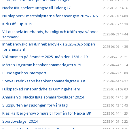
Nacka IBK spelare uttagna till Talang 17!
2025-09-16 14:56
Nu släpper vi matchbiljetterna för säsongen 2025/2026!
2025-09-08 14:00
Kick Off Cup 2025
2025-08-07 11:29
Vill du spela innebandy, ha roligt och träffa nya vänner i
2025-06-09 14:44
sommar?
Innebandyskolan & Innebandylekis 2025-2026 öppen
2025-06-09 14:35
för anmälan!
Välkommen på årsmöte 2025- mån den 16/6 kl 19
2025-05-26 23:21
Mårten Engström besöker sommarlägret V.25
2025-04-24 13:54
Clubdagar hos Intersport
2025-04-22 13:00
Sonya Fredriksson besöker sommarlägret V.33!
2025-04-14 14:27
Fullspäckad innebandyhelg i Ormingehallen!
2025-03-21 09:03
Anmälan till Nacka IBKs sommarlovsläger 2025!
2025-03-17 10:58
Slutspurten av säsongen för våra lag!
2025-03-13 10:45
Klas Hallberg-show 5 mars till förmån för Nacka IBK
2025-02-14 14:23
Sportlovsläger 2025!
2025-01-09 12:22