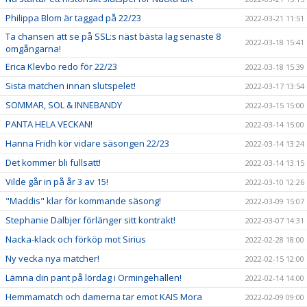
Philippa Blom är taggad på 22/23
2022-03-21 11:51
Ta chansen att se på SSL:s näst bästa lag senaste 8
2022-03-18 15:41
omgångarna!
Erica Klevbo redo för 22/23
2022-03-18 15:39
Sista matchen innan slutspelet!
2022-03-17 13:54
SOMMAR, SOL & INNEBANDY
2022-03-15 15:00
PANTA HELA VECKAN!
2022-03-14 15:00
Hanna Fridh kör vidare säsongen 22/23
2022-03-14 13:24
Det kommer bli fullsatt!
2022-03-14 13:15
Vilde går in på år 3 av 15!
2022-03-10 12:26
"Maddis" klar för kommande säsong!
2022-03-09 15:07
Stephanie Dalbjer förlänger sitt kontrakt!
2022-03-07 14:31
Nacka-klack och förköp mot Sirius
2022-02-28 18:00
Ny vecka nya matcher!
2022-02-15 12:00
Lämna din pant på lördag i Ormingehallen!
2022-02-14 14:00
Hemmamatch och damerna tar emot KAIS Mora
2022-02-09 09:00