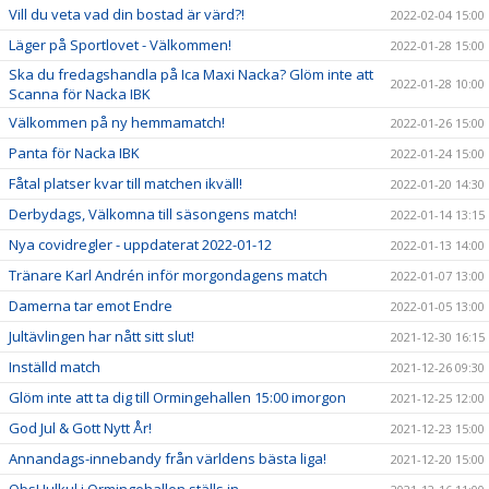
Vill du veta vad din bostad är värd?!
2022-02-04 15:00
Läger på Sportlovet - Välkommen!
2022-01-28 15:00
Ska du fredagshandla på Ica Maxi Nacka? Glöm inte att
2022-01-28 10:00
Scanna för Nacka IBK
Välkommen på ny hemmamatch!
2022-01-26 15:00
Panta för Nacka IBK
2022-01-24 15:00
Fåtal platser kvar till matchen ikväll!
2022-01-20 14:30
Derbydags, Välkomna till säsongens match!
2022-01-14 13:15
Nya covidregler - uppdaterat 2022-01-12
2022-01-13 14:00
Tränare Karl Andrén inför morgondagens match
2022-01-07 13:00
Damerna tar emot Endre
2022-01-05 13:00
Jultävlingen har nått sitt slut!
2021-12-30 16:15
Inställd match
2021-12-26 09:30
Glöm inte att ta dig till Ormingehallen 15:00 imorgon
2021-12-25 12:00
God Jul & Gott Nytt År!
2021-12-23 15:00
Annandags-innebandy från världens bästa liga!
2021-12-20 15:00