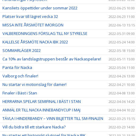
Kansliets öppettider under sommar 2022
2022-06-25 10:00
Platser kvar till lägret vecka 32
2022-06-23 11:00
MISSA INTE ÅRSMÖTET IMORGON
2022-06-13 15:15
VALBEREDNINGENS FÖRSLAG TILL NY STYRELSE
2022-05-31 09:00
KALLELSE ÅRSMÖTE NACKA IBK 2022
2022-05-24 14:00
SOMMARLÄGER 2022
2022-05-18 15:00
Ca 10% av landslagstruppen består av Nackaspelare!
2022-05-11 15:00
Panta för Nacka
2022-05-06 11:00
Valborg och finaler!
2022-04-26 13:00
Nu startar vi motionslag för damer!
2022-04-21 10:00
Finaler i Bäst i Stan
2022-04-08 13:00
HERRARNA SPELAR SEMIFINAL I BÄST I STAN
2022-04-06 14:20
ANMÄL ER TILL NACKA INNEBANDYCUP I MAJ
2022-04-04 10:22
TÄVLA I HINDERBANDY – VINN BILJETTER TILL SM-FINALEN
2022-03-25 15:15
Vill du bidra till ett starkare Nacka?
2022-03-23 14:00
Nu startar ett historiskt slutspel för Nacka IBK
2022-03-21 15:15