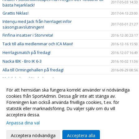
2017-05-03 14:33
bästa hejarklack!
Grattis Niklas!
2017-04-13 23:00
Intervju med Jack från herrlaget inför
2017-03-01 21:27
säsongsavslutningen!
Finfina insatser i Storvreta!
2016-12-30 23:17
Tack till alla medlemmar och ICA Maxi!
2016-12-16 15:50
Herrlagsmatch på fredag!
2016-12-07 16:49
Nacka IBK - Bro IK 6-3
2016-10-02 11:06
Alla till Ormingehallen på fredag!
2016-09-29 08:56
Mobilskal med Nackalogga!
2016-09-21 20:50
Se dam och herrlaget och bidra till framtiden!
2016-09-20 13:38
För att hemsidan ska fungera korrekt använder vi nödvändiga
cookies från SportAdmin. Dessa går inte att stänga av.
Kallelse till årsmöte
2016-09-16 17:45
Föreningen kan också använda frivilliga cookies, t.ex. för
Snart dags för ny hemsida!
2013-10-01 12:57
statistik eller marknadsföring. Du väljer själv om du vill
acceptera dessa.
Anpassa dina val
Cookie-
Gå till
inställningar
Webbversion
Acceptera nödvändiga
Acceptera alla