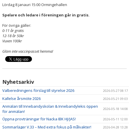
Lördag 8 janauri 15:00 Ormingehallen
Spelare och ledare i föreningen går in gratis.
För övriga gäller:
0-11 år gratis
12-18 år 50kr
Vuxen 100kr
Glöm inte vaccinpasset hemma!
Nyhetsarkiv
Valberedningens förslag till styrelse 2026
2026-05-27 08:17
Kallelse årsmöte 2026
2026-05-21 09:03
Anmälan till Innebandyskolan & Innebandylekis öppen
2026-05-18 14:08
för anmälan!
Öppna provträningar för Nacka IBK HJ/JAS!
2026-05-11 12:00
Sommarläger V.33 – Med extra fokus på målvakter!
2026-04-28 13:28