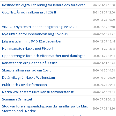
Kostnadsfri digital utbildning för ledare och föräldrar
2021-01-12 15:00
Gott Nytt År och välkomna till 2021!
2021-01-07 12:00
2020-12-22 10:00
VIKTIGT! Nya restriktioner kring träning 19/12-20
2020-12-19 12:48
Nya riktlinjer för innebandyn ang Covid-19
2020-12-15 23:25
Julgransutlämning 9-16 12:e december
2020-12-07 15:44
Hemmamatch Nacka mot Pixbo!!!
2020-11-20 13:18
Uppdateringar före och efter matcher med damlaget
2020-11-20 13:11
Rabatter och erbjudande på Assist!
2020-11-11 15:47
Skärpta allmänna råd om Covid
2020-10-30 14:51
Du är viktig för Nacka Wallenstam
2020-10-04 09:00
Publik och Covid information
2020-09-24 09:11
Nacka Wallenstam IBK:s kansli sommarstängt!
2020-07-10 09:37
Sommar i Orminge!
2020-07-08 20:42
Stöd vår förening samtidigt som du handlar på Ica Maxi
2020-07-02 11:30
Stormarknad i Nacka!