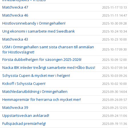
Matchvecka 47
2025-11-17 13:13
Matchvecka 46
2025-11-11 14:47
Höstlovsinnebandy i Ormingehallen!
2025-10-30 09:28
Ung ekonomi i samarbete med Swedbank
2025-10-24 10:34
Matchvecka 43
2025-10-23 10:00
USM i Ormingehallen samt sista chansen till anmälan
2025-10-17 09:30
för Höstlovslägret!
Första dubbelhelgen för säsongen 2025-2026!
2025-10-09 12:00
Nacka IBK inleder treårigt samarbete med Håbo Buss!
2025-10-07 09:54
Schyssta Cupen & mycket mer i helgen!
2025-10-03 09:26
Kickoff i Schyssta Cupen!
2025-10-02 10:00
Matchledarutbildning i Ormingehallen
2025-09-30 14:04
Hemmapremiär för herrarna och mycket mer!
2025-09-26 09:57
Matchvecka 39
2025-09-25 12:05
Uppstartsveckan avklarad!
2025-09-24 11:06
Fullspäckad premiärhelg!
2025-09-19 11:36