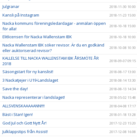
Julgranar
2018-11-30 10:00
Kansli på Instagram
2018-11-23 15:00
Nacka kommuns föreningsledardagar - anmälan öppen
2018-10-18 15:00
för alla!
Elitlicensen för Nacka Wallenstam IBK
2018-10-18 10:00
Nacka Wallenstam IBK söker revisor. Är du en godkänd
2018-10-08 10:30
eller auktoriserad revisor?
KALLELSE TILL NACKA WALLENSTAM IBK ÅRSMÖTE ÅR
2018-09-07 09:15
2018
Säsongstart för ny kanslist!
2018-08-17 13:00
3 Nackatjejer i U19-Landslaget
2018-08-14 13:30
Save the day!
2018-08-13 14:34
Nacka representerar i landslaget!
2018-05-02 15:48
ALLSVENSKAAAAANN!!!!
2018-04-08 17:17
Bäst i Stan! Igen!
2018-01-18 13:28
God Jul och Gott Nytt År!
2017-12-23 15:20
Julklappstips från Assist!
2017-12-08 16:08