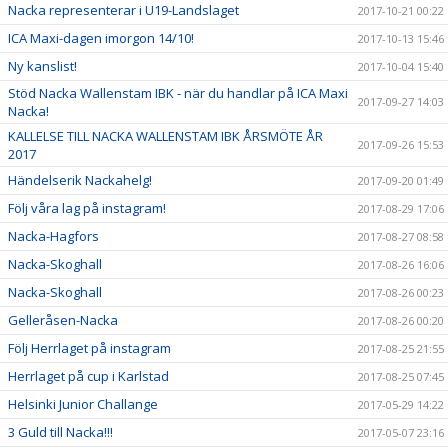
Nacka representerar i U19-Landslaget
2017-10-21 00:22
ICA Maxi-dagen imorgon 14/10!
2017-10-13 15:46
Ny kanslist!
2017-10-04 15:40
Stöd Nacka Wallenstam IBK - när du handlar på ICA Maxi
2017-09-27 14:03
Nacka!
KALLELSE TILL NACKA WALLENSTAM IBK ÅRSMÖTE ÅR
2017-09-26 15:53
2017
Händelserik Nackahelg!
2017-09-20 01:49
Följ våra lag på instagram!
2017-08-29 17:06
Nacka-Hagfors
2017-08-27 08:58
Nacka-Skoghall
2017-08-26 16:06
Nacka-Skoghall
2017-08-26 00:23
Gelleråsen-Nacka
2017-08-26 00:20
Följ Herrlaget på instagram
2017-08-25 21:55
Herrlaget på cup i Karlstad
2017-08-25 07:45
Helsinki Junior Challange
2017-05-29 14:22
3 Guld till Nacka!!!
2017-05-07 23:16