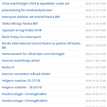
Sista matchhelgen 2024 & öppettider under jul!
2024-12-20 15:00
Julavslutning för Innebandyskolan!
2024-12-13 15:00
Intersport dubblar sitt stöd till Nacka IBK!
2024-12-12 11:22
Stötta ditt lag i Nacka IBK!
2024-12-06 10:00
Uppstart av lag födda 2018!
2024-12-04 14:00
Black Friday hos Intersport!
2024-11-29 08:00
Nordic International School Nacka ny partner till Nacka
2024-11-26 09:34
IBK
Hemmamatch för såväl dam som herrlaget!
2024-11-15 15:00
Intensiv matchhelg väntar!
2024-11-08 15:00
Nacka X!
2024-11-06 12:00
Intensiv november månad inleds!
2024-11-01 12:00
Helgens matcher 25-27/10!
2024-10-25 15:00
Helgens matcher - 18-20/10!
2024-10-18 12:00
Höstlovsdagar i Ormingehallen
2024-10-03 13:11
Höstlovsdagar i Ormingehallen!
2024-10-03 13:09