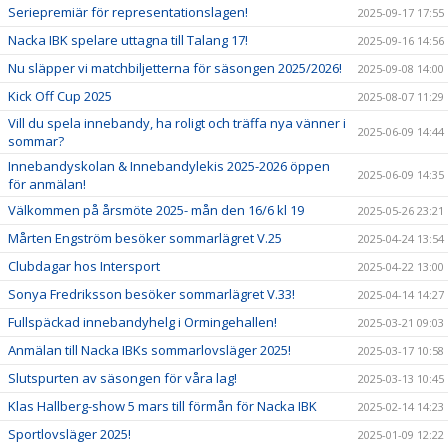
Seriepremiär för representationslagen!
2025-09-17 17:55
Nacka IBK spelare uttagna till Talang 17!
2025-09-16 14:56
Nu släpper vi matchbiljetterna för säsongen 2025/2026!
2025-09-08 14:00
Kick Off Cup 2025
2025-08-07 11:29
Vill du spela innebandy, ha roligt och träffa nya vänner i
2025-06-09 14:44
sommar?
Innebandyskolan & Innebandylekis 2025-2026 öppen
2025-06-09 14:35
för anmälan!
Välkommen på årsmöte 2025- mån den 16/6 kl 19
2025-05-26 23:21
Mårten Engström besöker sommarlägret V.25
2025-04-24 13:54
Clubdagar hos Intersport
2025-04-22 13:00
Sonya Fredriksson besöker sommarlägret V.33!
2025-04-14 14:27
Fullspäckad innebandyhelg i Ormingehallen!
2025-03-21 09:03
Anmälan till Nacka IBKs sommarlovsläger 2025!
2025-03-17 10:58
Slutspurten av säsongen för våra lag!
2025-03-13 10:45
Klas Hallberg-show 5 mars till förmån för Nacka IBK
2025-02-14 14:23
Sportlovsläger 2025!
2025-01-09 12:22