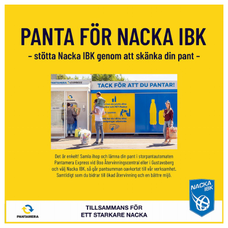
SPORTHALLAR
MATCHER
CAFETERIAN
DOKUMENT
NACKA X
KLUBBSHOPEN
INNEBANDY PLAY
NACKAPOKALEN
DOMARE & MATCHLEDARE