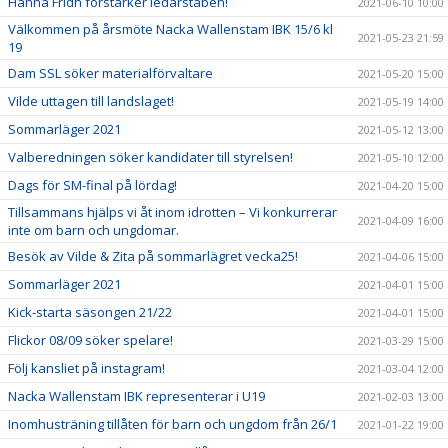
Hanna Fridh förstärker ledarstaben!
2021-06-10 10:00
Välkommen på årsmöte Nacka Wallenstam IBK 15/6 kl
2021-05-23 21:59
19
Dam SSL söker materialförvaltare
2021-05-20 15:00
Vilde uttagen till landslaget!
2021-05-19 14:00
Sommarläger 2021
2021-05-12 13:00
Valberedningen söker kandidater till styrelsen!
2021-05-10 12:00
Dags för SM-final på lördag!
2021-04-20 15:00
Tillsammans hjälps vi åt inom idrotten – Vi konkurrerar
2021-04-09 16:00
inte om barn och ungdomar.
Besök av Vilde & Zita på sommarlägret vecka25!
2021-04-06 15:00
Sommarläger 2021
2021-04-01 15:00
Kick-starta säsongen 21/22
2021-04-01 15:00
Flickor 08/09 söker spelare!
2021-03-29 15:00
Följ kansliet på instagram!
2021-03-04 12:00
Nacka Wallenstam IBK representerar i U19
2021-02-03 13:00
Inomhusträning tillåten för barn och ungdom från 26/1
2021-01-22 19:00