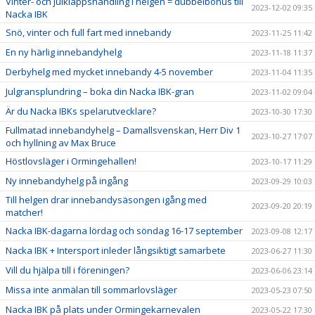
Vinter- och julklappshandling i helgen = dubbelbonus till
2023-12-02 09:35
Nacka IBK
Snö, vinter och full fart med innebandy
2023-11-25 11:42
En ny härlig innebandyhelg
2023-11-18 11:37
Derbyhelg med mycket innebandy 4-5 november
2023-11-04 11:35
Julgransplundring – boka din Nacka IBK-gran
2023-11-02 09:04
Är du Nacka IBKs spelarutvecklare?
2023-10-30 17:30
Fullmatad innebandyhelg – Damallsvenskan, Herr Div 1
2023-10-27 17:07
och hyllning av Max Bruce
Höstlovsläger i Ormingehallen!
2023-10-17 11:29
Ny innebandyhelg på ingång
2023-09-29 10:03
Till helgen drar innebandysäsongen igång med
2023-09-20 20:19
matcher!
Nacka IBK-dagarna lördag och söndag 16-17 september
2023-09-08 12:17
Nacka IBK + Intersport inleder långsiktigt samarbete
2023-06-27 11:30
Vill du hjälpa till i föreningen?
2023-06-06 23:14
Missa inte anmälan till sommarlovsläger
2023-05-23 07:50
Nacka IBK på plats under Ormingekarnevalen
2023-05-22 17:30