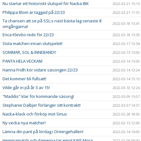
Nu startar ett historiskt slutspel för Nacka IBK
2022-03-21 15:15
Philippa Blom är taggad på 22/23
2022-03-21 11:51
Ta chansen att se på SSL:s näst bästa lag senaste 8
2022-03-18 15:41
omgångarna!
Erica Klevbo redo för 22/23
2022-03-18 15:39
Sista matchen innan slutspelet!
2022-03-17 13:54
SOMMAR, SOL & INNEBANDY
2022-03-15 15:00
PANTA HELA VECKAN!
2022-03-14 15:00
Hanna Fridh kör vidare säsongen 22/23
2022-03-14 13:24
Det kommer bli fullsatt!
2022-03-14 13:15
Vilde går in på år 3 av 15!
2022-03-10 12:26
"Maddis" klar för kommande säsong!
2022-03-09 15:07
Stephanie Dalbjer förlänger sitt kontrakt!
2022-03-07 14:31
Nacka-klack och förköp mot Sirius
2022-02-28 18:00
Ny vecka nya matcher!
2022-02-15 12:00
Lämna din pant på lördag i Ormingehallen!
2022-02-14 14:00
Hemmamatch och damerna tar emot KAIS Mora
2022-02-09 09:00