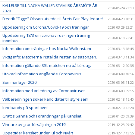
KALLELSE TILL NACKA WALLENSTAM IBK ÅRSMÖTE ÅR
2020-05-24 23:13
2020
Fredrik "Figge" Olsson utsedd till Årets Fair Play-ledare!
2020-04-23 18:31
Uppdatering om Corona/Covid-19 och träningar
2020-03-29 23:21
Uppdatering 18/3 om coronavirus- ingen träning
2020-03-18 22:41
inomhus
Information om träningar hos Nacka Wallenstam
2020-03-13 18:45
Viktig info: Matcherna inställda resten av säsongen.
2020-03-13 11:34
Information gällande SSL matchen nu på Lördag.
2020-03-12 20:35
Utökad information angående Coronavirus
2020-03-08 18:56
Sommarläger 2020!
2020-03-03 11:22
Information med anledning av Coronaviruset.
2020-03-03 09:55
Valberedningen söker kandidater till styrelsen!
2020-02-18 15:40
Innebandy på sportlovet!
2020-02-10 12:24
Grattis Sanna och Förändringar på Kansliet.
2020-01-20 09:39
Vinnare av granförsäljningen 2019!
2019-12-23 09:42
Öppettider kansliet under Jul och Nyår!
2019-12-17 13:55