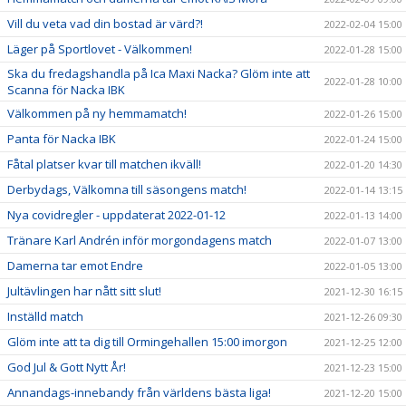
Vill du veta vad din bostad är värd?!
2022-02-04 15:00
Läger på Sportlovet - Välkommen!
2022-01-28 15:00
Ska du fredagshandla på Ica Maxi Nacka? Glöm inte att
2022-01-28 10:00
Scanna för Nacka IBK
Välkommen på ny hemmamatch!
2022-01-26 15:00
Panta för Nacka IBK
2022-01-24 15:00
Fåtal platser kvar till matchen ikväll!
2022-01-20 14:30
Derbydags, Välkomna till säsongens match!
2022-01-14 13:15
Nya covidregler - uppdaterat 2022-01-12
2022-01-13 14:00
Tränare Karl Andrén inför morgondagens match
2022-01-07 13:00
Damerna tar emot Endre
2022-01-05 13:00
Jultävlingen har nått sitt slut!
2021-12-30 16:15
Inställd match
2021-12-26 09:30
Glöm inte att ta dig till Ormingehallen 15:00 imorgon
2021-12-25 12:00
God Jul & Gott Nytt År!
2021-12-23 15:00
Annandags-innebandy från världens bästa liga!
2021-12-20 15:00