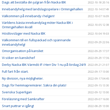
Dags att beställa din julgran från Nacka IBK
2022-10-18 20:16
Innebandyhelg med landslagsspelare i Ormingehallen
2022-10-14 07:49
Välkommen på innebandy i helgen!
2022-10-07 16:09
Världens bästa innebandylag möter Nacka IBK i
2022-10-05 12:38
Ormingehallen ikväll
Höstlovsläger med Nacka IBK
2022-10-04 19:03
Välkommen till en fullspäckad och spännande
2022-09-29 22:06
innebandyhelg!
Omorganisation på kansliet
2022-09-29 17:37
Vi söker en kanslichef
2022-09-29 17:36
Derby Nacka IBK-Värmdö IF i Herr Div 1 nu på lördag 24/9
2022-09-21 21:07
Full fart från start.
2022-09-17 13:00
Ny division, nya möjligheter.
2022-09-17 04:45
Dags för hemmapremiärer. Säkra din plats!
2022-09-15 13:30
Svenska Superligan
2022-09-12 13:00
Föreläsning med Samkrafter
2022-09-07 16:00
Snart puttrar vi igång!
2022-08-29 13:00