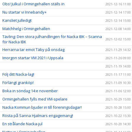
Obs! Julkul i Ormingehallen ställs in
2021-12-16 11:00
Nu startar vi Innebandy+
2021-12-14 17:00
Kansliet julledigt
2021-12-14 15:00
Matchhelg i Ormingehallen
2021-12-08 14:00
Tävling: Den stora julhandlingen för Nacka IBK – Scanna
2021-12-02 15:00
för Nacka IBK
Herrarna tar emot Täby på onsdag
2021-11-29 14:32
Imorgon startar VM 2021 i Uppsala
2021-11-26 09:00
2021-11-19 14:00
Följ ditt Nacka-lag!
2021-11-17 11:00
Förlängt granköp!
2021-11-09 10:30
Boka in söndag 14:e november
2021-11-06 12:00
Ormingehallen fylls med VM-spelare
2021-10-29 15:00
Nacka Kommun bjuder in till föreningsdagar!
2021-10-28 15:00
Rösta på Sanna Hjalmars engagemang!
2021-10-22 15:30
En strålande Nacka-jul
2021-10-20 14:30