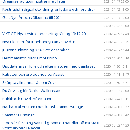
Organiserad utomhusträning tillåten
2021-01-17 22:00
Kostnadsfri digital utbildning för ledare och föräldrar
2021-01-12 15:00
Gott Nytt År och välkomna till 2021!
2021-01-07 12:00
2020-12-22 10:00
VIKTIGT! Nya restriktioner kring träning 19/12-20
2020-12-19 12:48
Nya riktlinjer för innebandyn ang Covid-19
2020-12-15 23:25
Julgransutlämning 9-16 12:e december
2020-12-07 15:44
Hemmamatch Nacka mot Pixbo!!!
2020-11-20 13:18
Uppdateringar före och efter matcher med damlaget
2020-11-20 13:11
Rabatter och erbjudande på Assist!
2020-11-11 15:47
Skärpta allmänna råd om Covid
2020-10-30 14:51
Du är viktig för Nacka Wallenstam
2020-10-04 09:00
Publik och Covid information
2020-09-24 09:11
Nacka Wallenstam IBK:s kansli sommarstängt!
2020-07-10 09:37
Sommar i Orminge!
2020-07-08 20:42
Stöd vår förening samtidigt som du handlar på Ica Maxi
2020-07-02 11:30
Stormarknad i Nacka!