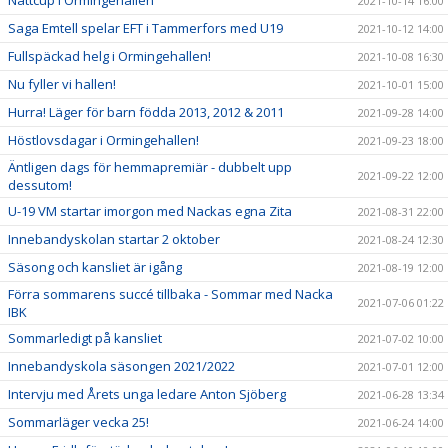
Nattcup i Ormingehallen
2021-10-14 16:00
Saga Emtell spelar EFT i Tammerfors med U19
2021-10-12 14:00
Fullspäckad helg i Ormingehallen!
2021-10-08 16:30
Nu fyller vi hallen!
2021-10-01 15:00
Hurra! Läger för barn födda 2013, 2012 & 2011
2021-09-28 14:00
Höstlovsdagar i Ormingehallen!
2021-09-23 18:00
Äntligen dags för hemmapremiär - dubbelt upp
2021-09-22 12:00
dessutom!
U-19 VM startar imorgon med Nackas egna Zita
2021-08-31 22:00
Innebandyskolan startar 2 oktober
2021-08-24 12:30
Säsong och kansliet är igång
2021-08-19 12:00
Förra sommarens succé tillbaka - Sommar med Nacka
2021-07-06 01:22
IBK
Sommarledigt på kansliet
2021-07-02 10:00
Innebandyskola säsongen 2021/2022
2021-07-01 12:00
Intervju med Årets unga ledare Anton Sjöberg
2021-06-28 13:34
Sommarläger vecka 25!
2021-06-24 14:00