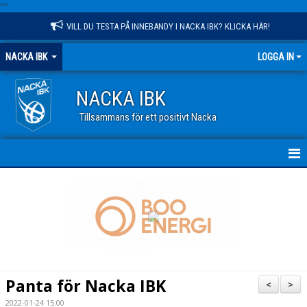
"
"
VILL DU TESTA PÅ INNEBANDY I NACKA IBK? KLICKA HÄR!
NACKA IBK
LOGGA IN
NACKA IBK
Tillsammans för ett positivt Nacka
HEM
NYHETER
KALENDER
VÅR VERKSAMHET
Panta för Nacka IBK
<
>
OM KLUBBEN
2022-01-24 15:00