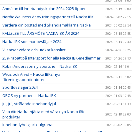
2024-08-06 15:00
Anmälan till Innebandyskolan 2024-2025 öppen!
2024-06-19 10:00
Nordic Wellness är ny träningspartner till Nacka IBK
2024-06-02 22:55
Värdera din bostad med Skandiamäklarna Nacka
2024-06-02 22:54
KALLELSE TILL ÅRSMÖTE NACKA IBK ÅR 2024
2024-05-15 22:58
Nacka IBK sommarlovsläger 2024
2024-05-13 07:40
Vi satsar vidare och utökar kansliet!
2024-04-26 09:25
25% rabatt på Intersport för alla Nacka IBK-medlemmar
2024-04-26 09:13
Robin Andersson ny sportchef i Nacka IBK
2024-02-16 16:01
Wikis och Arvid – Nacka IBKs nya
2024-02-11 13:02
föreningskoordinatorer
Sportlovsläger 2024
2024-01-14 20:43
OBOS ny partner till Nacka IBK
2024-01-03 17:48
Jul, jul, strålande innebandyjul
2023-12-23 11:39
Visa ditt Nacka-hjärta med våra nya Nacka IBK-
2023-12-18 22:03
produkter
Innebandyhelg och julgranar
2023-12-02 10:05