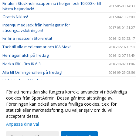
Finaler i Stockholmscupen nu i helgen och 10.000 kr till
2017-05-03 14:33
bästa hejarklack!
Grattis Niklas!
2017-04-13 23:00
Intervju med Jack från herrlaget inför
2017-03-01 21:27
säsongsavslutningen!
Finfina insatser i Storvreta!
2016-12-30 23:17
Tack till alla medlemmar och ICA Maxi!
2016-12-16 15:50
Herrlagsmatch på fredag!
2016-12-07 16:49
Nacka IBK - Bro IK 6-3
2016-10-02 11:06
Alla till Ormingehallen på fredag!
2016-09-29 08:56
Mobilskal med Nackalogga!
2016-09-21 20:50
Se dam och herrlaget och bidra till framtiden!
2016-09-20 13:38
För att hemsidan ska fungera korrekt använder vi nödvändiga
Kallelse till årsmöte
cookies från SportAdmin. Dessa går inte att stänga av.
2016-09-16 17:45
Föreningen kan också använda frivilliga cookies, t.ex. för
Snart dags för ny hemsida!
2013-10-01 12:57
statistik eller marknadsföring. Du väljer själv om du vill
acceptera dessa.
Anpassa dina val
Cookie-
Gå till
inställningar
Webbversion