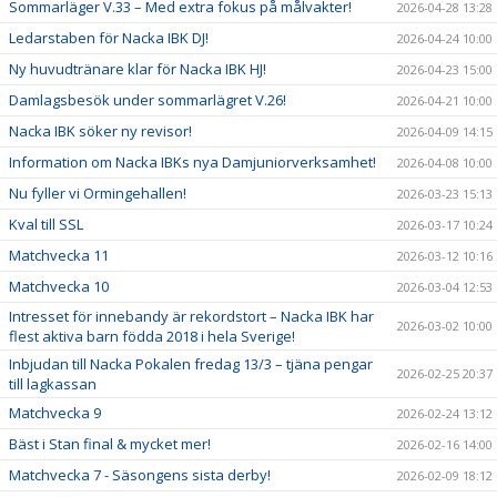
Sommarläger V.33 – Med extra fokus på målvakter!
2026-04-28 13:28
Ledarstaben för Nacka IBK DJ!
2026-04-24 10:00
Ny huvudtränare klar för Nacka IBK HJ!
2026-04-23 15:00
Damlagsbesök under sommarlägret V.26!
2026-04-21 10:00
Nacka IBK söker ny revisor!
2026-04-09 14:15
Information om Nacka IBKs nya Damjuniorverksamhet!
2026-04-08 10:00
Nu fyller vi Ormingehallen!
2026-03-23 15:13
Kval till SSL
2026-03-17 10:24
Matchvecka 11
2026-03-12 10:16
Matchvecka 10
2026-03-04 12:53
Intresset för innebandy är rekordstort – Nacka IBK har
2026-03-02 10:00
flest aktiva barn födda 2018 i hela Sverige!
Inbjudan till Nacka Pokalen fredag 13/3 – tjäna pengar
2026-02-25 20:37
till lagkassan
Matchvecka 9
2026-02-24 13:12
Bäst i Stan final & mycket mer!
2026-02-16 14:00
Matchvecka 7 - Säsongens sista derby!
2026-02-09 18:12