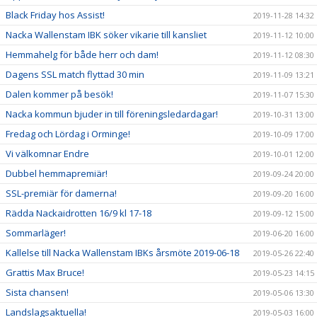
Black Friday hos Assist!
2019-11-28 14:32
Nacka Wallenstam IBK söker vikarie till kansliet
2019-11-12 10:00
Hemmahelg för både herr och dam!
2019-11-12 08:30
Dagens SSL match flyttad 30 min
2019-11-09 13:21
Dalen kommer på besök!
2019-11-07 15:30
Nacka kommun bjuder in till föreningsledardagar!
2019-10-31 13:00
Fredag och Lördag i Orminge!
2019-10-09 17:00
Vi välkomnar Endre
2019-10-01 12:00
Dubbel hemmapremiär!
2019-09-24 20:00
SSL-premiär för damerna!
2019-09-20 16:00
Rädda Nackaidrotten 16/9 kl 17-18
2019-09-12 15:00
Sommarläger!
2019-06-20 16:00
Kallelse till Nacka Wallenstam IBKs årsmöte 2019-06-18
2019-05-26 22:40
Grattis Max Bruce!
2019-05-23 14:15
Sista chansen!
2019-05-06 13:30
Landslagsaktuella!
2019-05-03 16:00