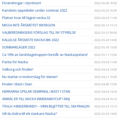
Förändringar i styrelsen!
2022-06-28 10:00
Kansliets öppettider under sommar 2022
2022-06-25 10:00
Platser kvar till lägret vecka 32
2022-06-23 11:00
MISSA INTE ÅRSMÖTET IMORGON
2022-06-13 15:15
VALBEREDNINGENS FÖRSLAG TILL NY STYRELSE
2022-05-31 09:00
KALLELSE ÅRSMÖTE NACKA IBK 2022
2022-05-24 14:00
SOMMARLÄGER 2022
2022-05-18 15:00
Ca 10% av landslagstruppen består av Nackaspelare!
2022-05-11 15:00
Panta för Nacka
2022-05-06 11:00
Valborg och finaler!
2022-04-26 13:00
Nu startar vi motionslag för damer!
2022-04-21 10:00
Finaler i Bäst i Stan
2022-04-08 13:00
HERRARNA SPELAR SEMIFINAL I BÄST I STAN
2022-04-06 14:20
ANMÄL ER TILL NACKA INNEBANDYCUP I MAJ
2022-04-04 10:22
TÄVLA I HINDERBANDY – VINN BILJETTER TILL SM-FINALEN
2022-03-25 15:15
Vill du bidra till ett starkare Nacka?
2022-03-23 14:00