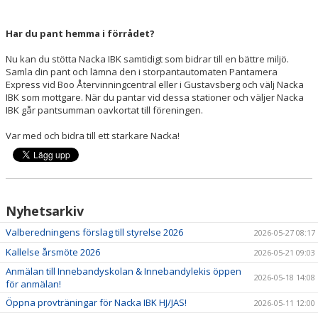
Har du pant hemma i förrådet?
Nu kan du stötta Nacka IBK samtidigt som bidrar till en bättre miljö.
Samla din pant och lämna den i storpantautomaten Pantamera
Express vid Boo Återvinningcentral eller i Gustavsberg och välj Nacka
IBK som mottgare. När du pantar vid dessa stationer och väljer Nacka
IBK går pantsumman oavkortat till föreningen.
Var med och bidra till ett starkare Nacka!
Nyhetsarkiv
Valberedningens förslag till styrelse 2026
2026-05-27 08:17
Kallelse årsmöte 2026
2026-05-21 09:03
Anmälan till Innebandyskolan & Innebandylekis öppen
2026-05-18 14:08
för anmälan!
Öppna provträningar för Nacka IBK HJ/JAS!
2026-05-11 12:00