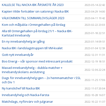
KALLELSE TILL NACKA IBK ÅRSMÖTE ÅR 2023
2023-05-14 22:42
Kapten Vilde fortsätter sin satsning i Nacka IBK
2023-04-29 14:00
VÄLKOMMEN TILL SOMMARLOVSLÄGER 2023
2023-04-11 19:42
Kom och måljubla i Ormingehallen på lördag
2023-02-22 23:03
Alla till Ormingehallen på lördag 21/1 – Nacka IBK-
2023-01-18 22:51
Karlstad Innebandy
En ny innebandyhelg är igång
2023-01-14 09:51
Nacka IBK i landslagstruppen till VM-kvalet
2023-01-04 12:59
Gott nytt innebandyår
2022-12-31 11:31
Boo Energi – vår sponsor med intressant produkt
2022-12-19 18:51
Maxad innebandyhelg – dubbla matcher +
2022-12-06 22:24
Innebandyskolans avslutning
Dags för innebandyhelg igen – 2x hemmamatcher i SSL
2022-11-25 17:06
och Div 1
Ny kanslichef till Nacka IBK
2022-11-07 20:04
Innebandyhelg och Nacka-Farsta
2022-10-28 16:07
Matchdags, nyförvärv och julgranar
2022-10-22 11:37