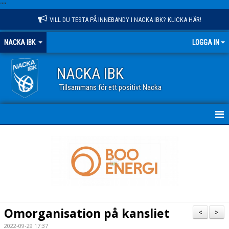
"
"
VILL DU TESTA PÅ INNEBANDY I NACKA IBK? KLICKA HÄR!
NACKA IBK
LOGGA IN
NACKA IBK
Tillsammans för ett positivt Nacka
HEM
NYHETER
KALENDER
VÅR VERKSAMHET
Omorganisation på kansliet
<
>
OM KLUBBEN
2022-09-29 17:37