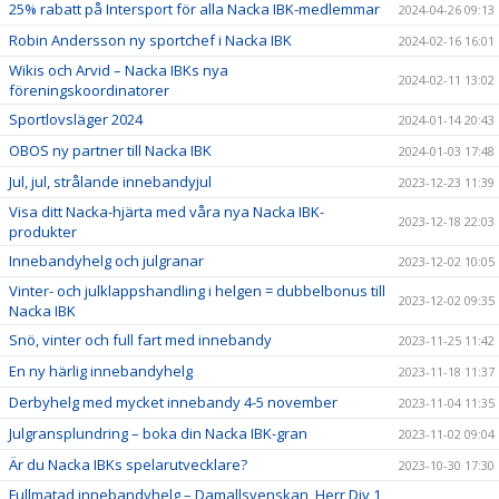
25% rabatt på Intersport för alla Nacka IBK-medlemmar
2024-04-26 09:13
Robin Andersson ny sportchef i Nacka IBK
2024-02-16 16:01
Wikis och Arvid – Nacka IBKs nya
2024-02-11 13:02
föreningskoordinatorer
Sportlovsläger 2024
2024-01-14 20:43
OBOS ny partner till Nacka IBK
2024-01-03 17:48
Jul, jul, strålande innebandyjul
2023-12-23 11:39
Visa ditt Nacka-hjärta med våra nya Nacka IBK-
2023-12-18 22:03
produkter
Innebandyhelg och julgranar
2023-12-02 10:05
Vinter- och julklappshandling i helgen = dubbelbonus till
2023-12-02 09:35
Nacka IBK
Snö, vinter och full fart med innebandy
2023-11-25 11:42
En ny härlig innebandyhelg
2023-11-18 11:37
Derbyhelg med mycket innebandy 4-5 november
2023-11-04 11:35
Julgransplundring – boka din Nacka IBK-gran
2023-11-02 09:04
Är du Nacka IBKs spelarutvecklare?
2023-10-30 17:30
Fullmatad innebandyhelg – Damallsvenskan, Herr Div 1