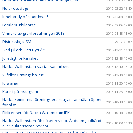
Nu laddar damerna om för kvalomgång 2!!
2019-04-03 20:00
Nu är det dags!
2019-03-22 18:40
Innebandy på sportlovet!
2019-02-08 13:00
Föräldrautbildning
2019-02-06 17:00
Vinnare av granförsäljningen 2018
2019-01-18 11:00
Distriktslags-SM
2019-01-07
God Jul och Gott Nytt År!
2018-12-21 10:38
Julledigt för kansliet!
2018-12-18 15:05
Nacka Wallenstam startar samarbete
2018-12-10 15:10
Vi fyller Ormingehallen!
2018-12-10 13:00
Julgranar
2018-11-30 10:00
Kansli på Instagram
2018-11-23 15:00
Nacka kommuns föreningsledardagar - anmälan öppen
2018-10-18 15:00
för alla!
Elitlicensen för Nacka Wallenstam IBK
2018-10-18 10:00
Nacka Wallenstam IBK söker revisor. Är du en godkänd
2018-10-08 10:30
eller auktoriserad revisor?