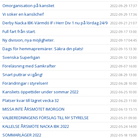
Omorganisation på kansliet
2022-09-29 17:37
Vi söker en kanslichef
2022-09-29 17:36
Derby Nacka IBK-Värmdö IF i Herr Div 1 nu på lördag 24/9
2022-09-21 21:07
Full fart från start.
2022-09-17 13:00
Ny division, nya möjligheter.
2022-09-17 04:45
Dags för hemmapremiärer. Säkra din plats!
2022-09-15 13:30
Svenska Superligan
2022-09-12 13:00
Föreläsning med Samkrafter
2022-09-07 16:00
Snart puttrar vi igång!
2022-08-29 13:00
Förändringar i styrelsen!
2022-06-28 10:00
Kansliets öppettider under sommar 2022
2022-06-25 10:00
Platser kvar till lägret vecka 32
2022-06-23 11:00
MISSA INTE ÅRSMÖTET IMORGON
2022-06-13 15:15
VALBEREDNINGENS FÖRSLAG TILL NY STYRELSE
2022-05-31 09:00
KALLELSE ÅRSMÖTE NACKA IBK 2022
2022-05-24 14:00
SOMMARLÄGER 2022
2022-05-18 15:00