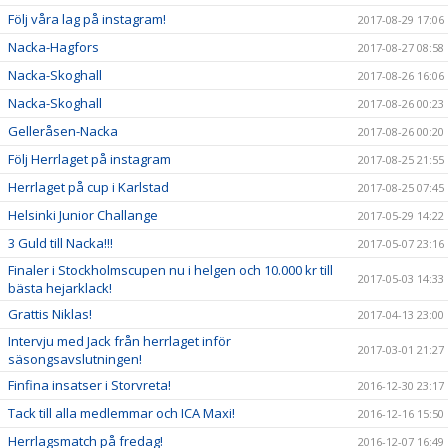
Följ våra lag på instagram!
2017-08-29 17:06
Nacka-Hagfors
2017-08-27 08:58
Nacka-Skoghall
2017-08-26 16:06
Nacka-Skoghall
2017-08-26 00:23
Gelleråsen-Nacka
2017-08-26 00:20
Följ Herrlaget på instagram
2017-08-25 21:55
Herrlaget på cup i Karlstad
2017-08-25 07:45
Helsinki Junior Challange
2017-05-29 14:22
3 Guld till Nacka!!!
2017-05-07 23:16
Finaler i Stockholmscupen nu i helgen och 10.000 kr till
2017-05-03 14:33
bästa hejarklack!
Grattis Niklas!
2017-04-13 23:00
Intervju med Jack från herrlaget inför
2017-03-01 21:27
säsongsavslutningen!
Finfina insatser i Storvreta!
2016-12-30 23:17
Tack till alla medlemmar och ICA Maxi!
2016-12-16 15:50
Herrlagsmatch på fredag!
2016-12-07 16:49