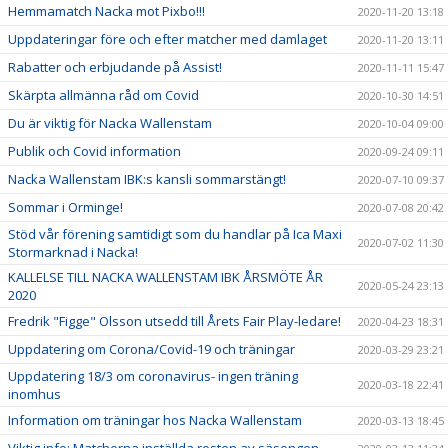
Hemmamatch Nacka mot Pixbo!!!
2020-11-20 13:18
Uppdateringar före och efter matcher med damlaget
2020-11-20 13:11
Rabatter och erbjudande på Assist!
2020-11-11 15:47
Skärpta allmänna råd om Covid
2020-10-30 14:51
Du är viktig för Nacka Wallenstam
2020-10-04 09:00
Publik och Covid information
2020-09-24 09:11
Nacka Wallenstam IBK:s kansli sommarstängt!
2020-07-10 09:37
Sommar i Orminge!
2020-07-08 20:42
Stöd vår förening samtidigt som du handlar på Ica Maxi
2020-07-02 11:30
Stormarknad i Nacka!
KALLELSE TILL NACKA WALLENSTAM IBK ÅRSMÖTE ÅR
2020-05-24 23:13
2020
Fredrik "Figge" Olsson utsedd till Årets Fair Play-ledare!
2020-04-23 18:31
Uppdatering om Corona/Covid-19 och träningar
2020-03-29 23:21
Uppdatering 18/3 om coronavirus- ingen träning
2020-03-18 22:41
inomhus
Information om träningar hos Nacka Wallenstam
2020-03-13 18:45