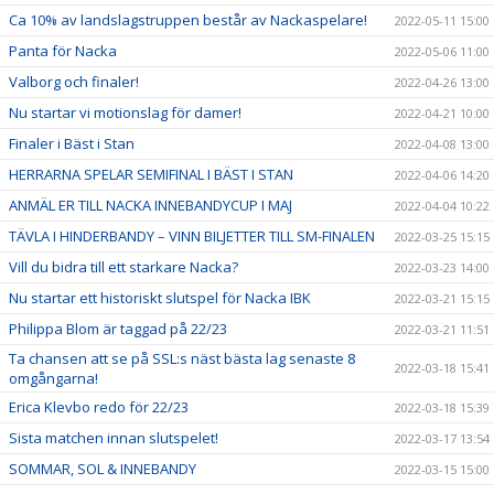
Ca 10% av landslagstruppen består av Nackaspelare!
2022-05-11 15:00
Panta för Nacka
2022-05-06 11:00
Valborg och finaler!
2022-04-26 13:00
Nu startar vi motionslag för damer!
2022-04-21 10:00
Finaler i Bäst i Stan
2022-04-08 13:00
HERRARNA SPELAR SEMIFINAL I BÄST I STAN
2022-04-06 14:20
ANMÄL ER TILL NACKA INNEBANDYCUP I MAJ
2022-04-04 10:22
TÄVLA I HINDERBANDY – VINN BILJETTER TILL SM-FINALEN
2022-03-25 15:15
Vill du bidra till ett starkare Nacka?
2022-03-23 14:00
Nu startar ett historiskt slutspel för Nacka IBK
2022-03-21 15:15
Philippa Blom är taggad på 22/23
2022-03-21 11:51
Ta chansen att se på SSL:s näst bästa lag senaste 8
2022-03-18 15:41
omgångarna!
Erica Klevbo redo för 22/23
2022-03-18 15:39
Sista matchen innan slutspelet!
2022-03-17 13:54
SOMMAR, SOL & INNEBANDY
2022-03-15 15:00