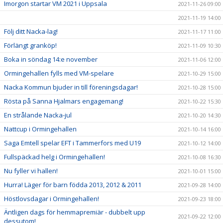
Imorgon startar VM 2021 i Uppsala
2021-11-26 09:00
2021-11-19 14:00
Följ ditt Nacka-lag!
2021-11-17 11:00
Förlängt granköp!
2021-11-09 10:30
Boka in söndag 14:e november
2021-11-06 12:00
Ormingehallen fylls med VM-spelare
2021-10-29 15:00
Nacka Kommun bjuder in till föreningsdagar!
2021-10-28 15:00
Rösta på Sanna Hjalmars engagemang!
2021-10-22 15:30
En strålande Nacka-jul
2021-10-20 14:30
Nattcup i Ormingehallen
2021-10-14 16:00
Saga Emtell spelar EFT i Tammerfors med U19
2021-10-12 14:00
Fullspäckad helg i Ormingehallen!
2021-10-08 16:30
Nu fyller vi hallen!
2021-10-01 15:00
Hurra! Läger för barn födda 2013, 2012 & 2011
2021-09-28 14:00
Höstlovsdagar i Ormingehallen!
2021-09-23 18:00
Äntligen dags för hemmapremiär - dubbelt upp
2021-09-22 12:00
dessutom!