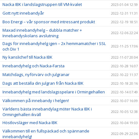
Nacka IBK i landslagstruppen till VM-kvalet
2023-01-04 12:59
Gott nytt innebandyår
2022-12-31 11:31
Boo Energi – vår sponsor med intressant produkt
2022-12-19 18:51
Maxad innebandyhelg – dubbla matcher +
2022-12-06 22:24
Innebandyskolans avslutning
Dags för innebandyhelg igen – 2x hemmamatcher i SSL
2022-11-25 17:06
och Div 1
Ny kanslichef till Nacka IBK
2022-11-07 20:04
Innebandyhelg och Nacka-Farsta
2022-10-28 16:07
Matchdags, nyförvärv och julgranar
2022-10-22 11:37
Dags att beställa din julgran från Nacka IBK
2022-10-18 20:16
Innebandyhelg med landslagsspelare i Ormingehallen
2022-10-14 07:49
Välkommen på innebandy i helgen!
2022-10-07 16:09
Världens bästa innebandylag möter Nacka IBK i
2022-10-05 12:38
Ormingehallen ikväll
Höstlovsläger med Nacka IBK
2022-10-04 19:03
Välkommen till en fullspäckad och spännande
2022-09-29 22:06
innebandyhelg!