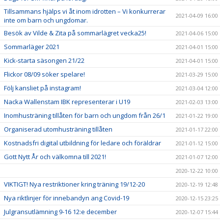
Tillsammans hjälps vi åt inom idrotten – Vi konkurrerar
2021-04-09 16:00
inte om barn och ungdomar.
Besök av Vilde & Zita på sommarlägret vecka25!
2021-04-06 15:00
Sommarläger 2021
2021-04-01 15:00
Kick-starta säsongen 21/22
2021-04-01 15:00
Flickor 08/09 söker spelare!
2021-03-29 15:00
Följ kansliet på instagram!
2021-03-04 12:00
Nacka Wallenstam IBK representerar i U19
2021-02-03 13:00
Inomhusträning tillåten för barn och ungdom från 26/1
2021-01-22 19:00
Organiserad utomhusträning tillåten
2021-01-17 22:00
Kostnadsfri digital utbildning för ledare och föräldrar
2021-01-12 15:00
Gott Nytt År och välkomna till 2021!
2021-01-07 12:00
2020-12-22 10:00
VIKTIGT! Nya restriktioner kring träning 19/12-20
2020-12-19 12:48
Nya riktlinjer för innebandyn ang Covid-19
2020-12-15 23:25
Julgransutlämning 9-16 12:e december
2020-12-07 15:44