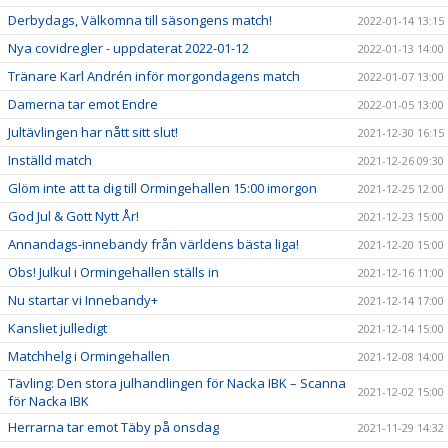
Derbydags, Välkomna till säsongens match!
2022-01-14 13:15
Nya covidregler - uppdaterat 2022-01-12
2022-01-13 14:00
Tränare Karl Andrén inför morgondagens match
2022-01-07 13:00
Damerna tar emot Endre
2022-01-05 13:00
Jultävlingen har nått sitt slut!
2021-12-30 16:15
Inställd match
2021-12-26 09:30
Glöm inte att ta dig till Ormingehallen 15:00 imorgon
2021-12-25 12:00
God Jul & Gott Nytt År!
2021-12-23 15:00
Annandags-innebandy från världens bästa liga!
2021-12-20 15:00
Obs! Julkul i Ormingehallen ställs in
2021-12-16 11:00
Nu startar vi Innebandy+
2021-12-14 17:00
Kansliet julledigt
2021-12-14 15:00
Matchhelg i Ormingehallen
2021-12-08 14:00
Tävling: Den stora julhandlingen för Nacka IBK – Scanna
2021-12-02 15:00
för Nacka IBK
Herrarna tar emot Täby på onsdag
2021-11-29 14:32