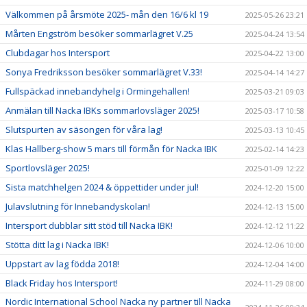
Välkommen på årsmöte 2025- mån den 16/6 kl 19
2025-05-26 23:21
Mårten Engström besöker sommarlägret V.25
2025-04-24 13:54
Clubdagar hos Intersport
2025-04-22 13:00
Sonya Fredriksson besöker sommarlägret V.33!
2025-04-14 14:27
Fullspäckad innebandyhelg i Ormingehallen!
2025-03-21 09:03
Anmälan till Nacka IBKs sommarlovsläger 2025!
2025-03-17 10:58
Slutspurten av säsongen för våra lag!
2025-03-13 10:45
Klas Hallberg-show 5 mars till förmån för Nacka IBK
2025-02-14 14:23
Sportlovsläger 2025!
2025-01-09 12:22
Sista matchhelgen 2024 & öppettider under jul!
2024-12-20 15:00
Julavslutning för Innebandyskolan!
2024-12-13 15:00
Intersport dubblar sitt stöd till Nacka IBK!
2024-12-12 11:22
Stötta ditt lag i Nacka IBK!
2024-12-06 10:00
Uppstart av lag födda 2018!
2024-12-04 14:00
Black Friday hos Intersport!
2024-11-29 08:00
Nordic International School Nacka ny partner till Nacka