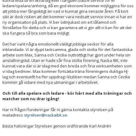
kunna leda till en likvärdig eller i längden bättre service för er
ledare/spelare/anhörig, då en god ekonomi kommer möjliggöra för oss
att jobba mer långsiktigt än vad vi kunnat göra senaste åren. På kort
sikt är dock risken att det kommer vara nedsatt service innan vi har en
ny organisation på plats. Vi ber ödmjukast om ert tålamod och
förståelse för detta och vi kan garantera att vi gör allt vi kan för att det
ska fungera så bra som bara möjligt.
Det har varit några emotionellt väldigt jobbiga veckor för alla
inblandade. Vi är djupt tacksamma, glada och stolta för det fantastiska
arbete som Max, Sanna och Cecilia outtröttligt har gjort under hela sin
anställningstid. Utan er hade vår fina stolta förening, Nacka IBK, inte
kunnat vara där vi är idag med den breda och fina verksamheten som
vi idag bedriver. Max kommer fortsätta träna föreningens duktiga HJ-
lag och eventuellt ha fler uppdrag i klubben medan Sanna och Cecilia
kommer gå vidare med nya utmaningar i arbetslivet.
Och till alla spelare och ledare - kör hårt med alla träningar och
matcher som nu drar igång!
Har ni frågor/funderingar får ni gärna kontakta styrelsen på
mailadress
styrelsen@nackaibk.se.
Bästa hälsningar Styrelsen genom ordförande Karl Andrén