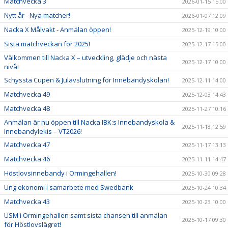
Matchvecka 3
2026-01-15 15:00
Nytt år - Nya matcher!
2026-01-07 12:09
Nacka X Målvakt - Anmälan öppen!
2025-12-19 10:00
Sista matchveckan för 2025!
2025-12-17 15:00
Välkommen till Nacka X – utveckling, glädje och nästa
2025-12-17 10:00
nivå!
Schyssta Cupen & Julavslutning för Innebandyskolan!
2025-12-11 14:00
Matchvecka 49
2025-12-03 14:43
Matchvecka 48
2025-11-27 10:16
Anmälan är nu öppen till Nacka IBK:s Innebandyskola &
2025-11-18 12:59
Innebandylekis – VT2026!
Matchvecka 47
2025-11-17 13:13
Matchvecka 46
2025-11-11 14:47
Höstlovsinnebandy i Ormingehallen!
2025-10-30 09:28
Ung ekonomi i samarbete med Swedbank
2025-10-24 10:34
Matchvecka 43
2025-10-23 10:00
USM i Ormingehallen samt sista chansen till anmälan
2025-10-17 09:30
för Höstlovslägret!