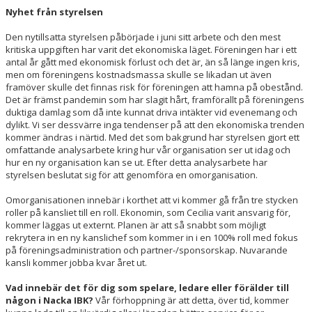
Nyhet från styrelsen
SPORTHALLAR
Den nytillsatta styrelsen påbörjade i juni sitt arbete och den mest
kritiska uppgiften har varit det ekonomiska läget. Föreningen har i ett
MATCHER
antal år gått med ekonomisk förlust och det är, än så länge ingen kris,
men om föreningens kostnadsmassa skulle se likadan ut även
framöver skulle det finnas risk för föreningen att hamna på obestånd.
CAFETERIAN
Det är främst pandemin som har slagit hårt, framförallt på föreningens
duktiga damlag som då inte kunnat driva intäkter vid evenemang och
DOKUMENT
dylikt. Vi ser dessvärre inga tendenser på att den ekonomiska trenden
kommer ändras i närtid. Med det som bakgrund har styrelsen gjort ett
NACKA X
omfattande analysarbete kring hur vår organisation ser ut idag och
hur en ny organisation kan se ut. Efter detta analysarbete har
styrelsen beslutat sig för att genomföra en omorganisation.
KLUBBSHOPEN
Omorganisationen innebär i korthet att vi kommer gå från tre stycken
INNEBANDY PLAY
roller på kansliet till en roll. Ekonomin, som Cecilia varit ansvarig för,
kommer läggas ut externt. Planen är att så snabbt som möjligt
NACKAPOKALEN
rekrytera in en ny kanslichef som kommer in i en 100% roll med fokus
på föreningsadministration och partner-/sponsorskap. Nuvarande
kansli kommer jobba kvar året ut.
DOMARE & MATCHLEDARE
Vad innebär det för dig som spelare, ledare eller förälder till
någon i Nacka IBK?
Vår förhoppning är att detta, över tid, kommer