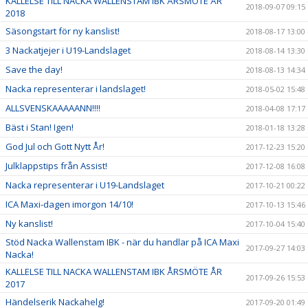
KALLELSE TILL NACKA WALLENSTAM IBK ÅRSMÖTE ÅR
2018-09-07 09:15
2018
Säsongstart för ny kanslist!
2018-08-17 13:00
3 Nackatjejer i U19-Landslaget
2018-08-14 13:30
Save the day!
2018-08-13 14:34
Nacka representerar i landslaget!
2018-05-02 15:48
ALLSVENSKAAAAANN!!!!
2018-04-08 17:17
Bäst i Stan! Igen!
2018-01-18 13:28
God Jul och Gott Nytt År!
2017-12-23 15:20
Julklappstips från Assist!
2017-12-08 16:08
Nacka representerar i U19-Landslaget
2017-10-21 00:22
ICA Maxi-dagen imorgon 14/10!
2017-10-13 15:46
Ny kanslist!
2017-10-04 15:40
Stöd Nacka Wallenstam IBK - när du handlar på ICA Maxi
2017-09-27 14:03
Nacka!
KALLELSE TILL NACKA WALLENSTAM IBK ÅRSMÖTE ÅR
2017-09-26 15:53
2017
Händelserik Nackahelg!
2017-09-20 01:49