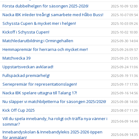
Första dubbelhelgen för säsongen 2025-2026!
2025-10-09 12:00
Nacka IBK inleder treårigt samarbete med Håbo Buss!
2025-10-07 09:54
Schyssta Cupen & mycket mer i helgen!
2025-10-03 09:26
Kickoff i Schyssta Cupen!
2025-10-02 10:00
Matchledarutbildning i Ormingehallen
2025-09-30 14:04
Hemmapremiär för herrarna och mycket mer!
2025-09-26 09:57
Matchvecka 39
2025-09-25 12:05
Uppstartsveckan avklarad!
2025-09-24 11:06
Fullspäckad premiärhelg!
2025-09-19 11:36
Seriepremiär för representationslagen!
2025-09-17 17:55
Nacka IBK spelare uttagna till Talang 17!
2025-09-16 14:56
Nu släpper vi matchbiljetterna för säsongen 2025/2026!
2025-09-08 14:00
Kick Off Cup 2025
2025-08-07 11:29
Vill du spela innebandy, ha roligt och träffa nya vänner i
2025-06-09 14:44
sommar?
Innebandyskolan & Innebandylekis 2025-2026 öppen
2025-06-09 14:35
för anmälan!