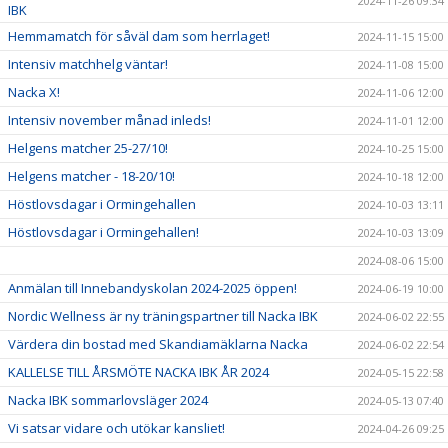
2024-11-26 09:34
IBK
Hemmamatch för såväl dam som herrlaget!
2024-11-15 15:00
Intensiv matchhelg väntar!
2024-11-08 15:00
Nacka X!
2024-11-06 12:00
Intensiv november månad inleds!
2024-11-01 12:00
Helgens matcher 25-27/10!
2024-10-25 15:00
Helgens matcher - 18-20/10!
2024-10-18 12:00
Höstlovsdagar i Ormingehallen
2024-10-03 13:11
Höstlovsdagar i Ormingehallen!
2024-10-03 13:09
2024-08-06 15:00
Anmälan till Innebandyskolan 2024-2025 öppen!
2024-06-19 10:00
Nordic Wellness är ny träningspartner till Nacka IBK
2024-06-02 22:55
Värdera din bostad med Skandiamäklarna Nacka
2024-06-02 22:54
KALLELSE TILL ÅRSMÖTE NACKA IBK ÅR 2024
2024-05-15 22:58
Nacka IBK sommarlovsläger 2024
2024-05-13 07:40
Vi satsar vidare och utökar kansliet!
2024-04-26 09:25