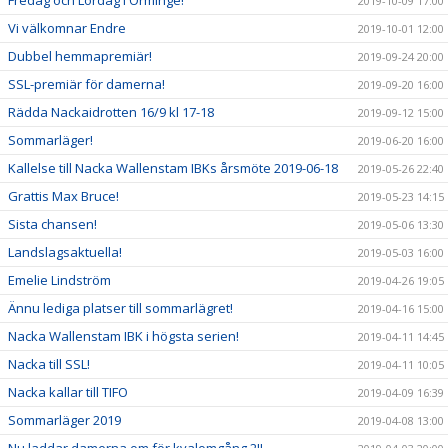
Fredag och Lördag i Orminge!
2019-10-09 17:00
Vi välkomnar Endre
2019-10-01 12:00
Dubbel hemmapremiär!
2019-09-24 20:00
SSL-premiär för damerna!
2019-09-20 16:00
Rädda Nackaidrotten 16/9 kl 17-18
2019-09-12 15:00
Sommarläger!
2019-06-20 16:00
Kallelse till Nacka Wallenstam IBKs årsmöte 2019-06-18
2019-05-26 22:40
Grattis Max Bruce!
2019-05-23 14:15
Sista chansen!
2019-05-06 13:30
Landslagsaktuella!
2019-05-03 16:00
Emelie Lindström
2019-04-26 19:05
Ännu lediga platser till sommarlägret!
2019-04-16 15:00
Nacka Wallenstam IBK i högsta serien!
2019-04-11 14:45
Nacka till SSL!
2019-04-11 10:05
Nacka kallar till TIFO
2019-04-09 16:39
Sommarläger 2019
2019-04-08 13:00