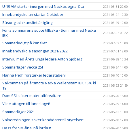
U-19 VM startar imorgon med Nackas egna Zita
2021-08-31 22:00
Innebandyskolan startar 2 oktober
2021-08-24 12:30
Säsong och kansliet är igång
2021-08-19 12:00
Förra sommarens succé tillbaka - Sommar med Nacka
2021-07-06 01:22
IBK
Sommarledigt på kansliet
2021-07-02 10:00
Innebandyskola säsongen 2021/2022
2021-07-01 12:00
Intervju med Årets unga ledare Anton Sjöberg
2021-06-28 13:34
Sommarläger vecka 25!
2021-06-24 14:00
Hanna Fridh förstärker ledarstaben!
2021-06-10 10:00
Välkommen på årsmöte Nacka Wallenstam IBK 15/6 kl
2021-05-23 21:59
19
Dam SSL söker materialförvaltare
2021-05-20 15:00
Vilde uttagen till landslaget!
2021-05-19 14:00
Sommarläger 2021
2021-05-12 13:00
Valberedningen söker kandidater till styrelsen!
2021-05-10 12:00
Dags för SM-final på lördag!
2021-04-20 15:00