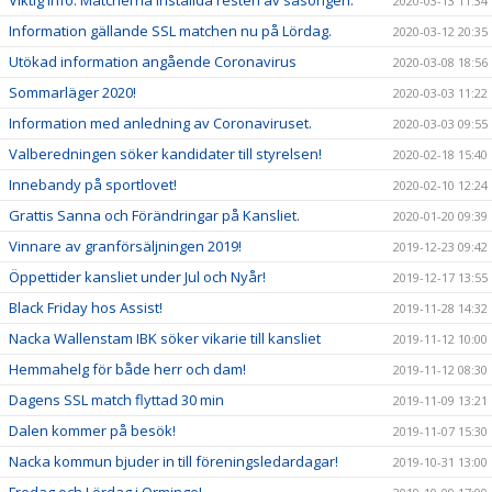
Viktig info: Matcherna inställda resten av säsongen.
2020-03-13 11:34
Information gällande SSL matchen nu på Lördag.
2020-03-12 20:35
Utökad information angående Coronavirus
2020-03-08 18:56
Sommarläger 2020!
2020-03-03 11:22
Information med anledning av Coronaviruset.
2020-03-03 09:55
Valberedningen söker kandidater till styrelsen!
2020-02-18 15:40
Innebandy på sportlovet!
2020-02-10 12:24
Grattis Sanna och Förändringar på Kansliet.
2020-01-20 09:39
Vinnare av granförsäljningen 2019!
2019-12-23 09:42
Öppettider kansliet under Jul och Nyår!
2019-12-17 13:55
Black Friday hos Assist!
2019-11-28 14:32
Nacka Wallenstam IBK söker vikarie till kansliet
2019-11-12 10:00
Hemmahelg för både herr och dam!
2019-11-12 08:30
Dagens SSL match flyttad 30 min
2019-11-09 13:21
Dalen kommer på besök!
2019-11-07 15:30
Nacka kommun bjuder in till föreningsledardagar!
2019-10-31 13:00