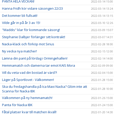
PANTA HELA VECKAN!
2022-03-14 15:00
Hanna Fridh kör vidare säsongen 22/23
2022-03-14 13:24
Det kommer bli fullsatt!
2022-03-14 13:15
Vilde går in på år 3 av 15!
2022-03-10 12:26
"Maddis" klar för kommande säsong!
2022-03-09 15:07
Stephanie Dalbjer förlänger sitt kontrakt!
2022-03-07 14:31
Nacka-klack och förköp mot Sirius
2022-02-28 18:00
Ny vecka nya matcher!
2022-02-15 12:00
Lämna din pant på lördag i Ormingehallen!
2022-02-14 14:00
Hemmamatch och damerna tar emot KAIS Mora
2022-02-09 09:00
Vill du veta vad din bostad är värd?!
2022-02-04 15:00
Läger på Sportlovet - Välkommen!
2022-01-28 15:00
Ska du fredagshandla på Ica Maxi Nacka? Glöm inte att
2022-01-28 10:00
Scanna för Nacka IBK
Välkommen på ny hemmamatch!
2022-01-26 15:00
Panta för Nacka IBK
2022-01-24 15:00
Fåtal platser kvar till matchen ikväll!
2022-01-20 14:30