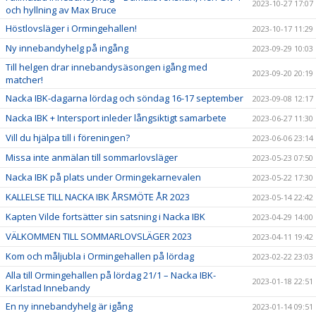
2023-10-27 17:07
och hyllning av Max Bruce
Höstlovsläger i Ormingehallen!
2023-10-17 11:29
Ny innebandyhelg på ingång
2023-09-29 10:03
Till helgen drar innebandysäsongen igång med
2023-09-20 20:19
matcher!
Nacka IBK-dagarna lördag och söndag 16-17 september
2023-09-08 12:17
Nacka IBK + Intersport inleder långsiktigt samarbete
2023-06-27 11:30
Vill du hjälpa till i föreningen?
2023-06-06 23:14
Missa inte anmälan till sommarlovsläger
2023-05-23 07:50
Nacka IBK på plats under Ormingekarnevalen
2023-05-22 17:30
KALLELSE TILL NACKA IBK ÅRSMÖTE ÅR 2023
2023-05-14 22:42
Kapten Vilde fortsätter sin satsning i Nacka IBK
2023-04-29 14:00
VÄLKOMMEN TILL SOMMARLOVSLÄGER 2023
2023-04-11 19:42
Kom och måljubla i Ormingehallen på lördag
2023-02-22 23:03
Alla till Ormingehallen på lördag 21/1 – Nacka IBK-
2023-01-18 22:51
Karlstad Innebandy
En ny innebandyhelg är igång
2023-01-14 09:51