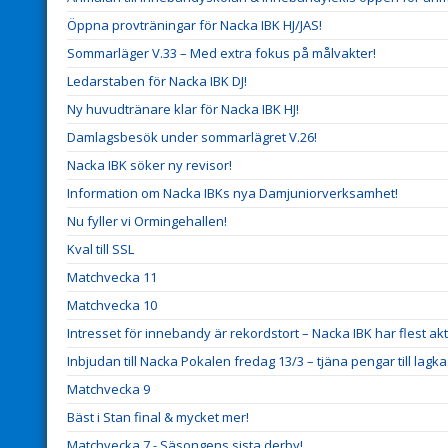
Öppna provträningar för Nacka IBK HJ/JAS!
Sommarläger V.33 – Med extra fokus på målvakter!
Ledarstaben för Nacka IBK DJ!
Ny huvudtränare klar för Nacka IBK HJ!
Damlagsbesök under sommarlägret V.26!
Nacka IBK söker ny revisor!
Information om Nacka IBKs nya Damjuniorverksamhet!
Nu fyller vi Ormingehallen!
Kval till SSL
Matchvecka 11
Matchvecka 10
Intresset för innebandy är rekordstort – Nacka IBK har flest ak
Inbjudan till Nacka Pokalen fredag 13/3 – tjäna pengar till lagk
Matchvecka 9
Bäst i Stan final & mycket mer!
Matchvecka 7 - Säsongens sista derby!