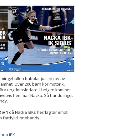
rmingehallen bubblar just nu av av
amhet. Över 200 barn kör motorik,
v våra ungdomsledare. I helgen kommer
ivetvis hemma i Nacka. Så har du inget
andy.
Div 1
då Nacka IBKs herrlag tar emot
in fartfylld innebandy.
tuna IBK