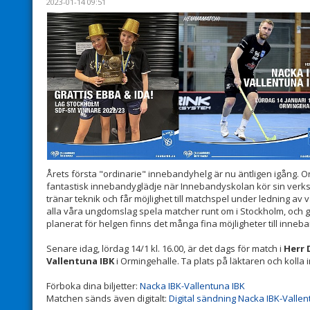
2023-01-14 09:51
Årets första "ordinarie" innebandyhelg är nu äntligen igång. O
fantastisk innebandyglädje när Innebandyskolan kör sin verks
tränar teknik och får möjlighet till matchspel under ledning a
alla våra ungdomslag spela matcher runt om i Stockholm, och g
planerat för helgen finns det många fina möjligheter till inneb
Senare idag, lördag 14/1 kl. 16.00, är det dags för match i
Herr 
Vallentuna IBK
i Ormingehalle. Ta plats på läktaren och kolla 
Förboka dina biljetter:
Nacka IBK-Vallentuna IBK
Matchen sänds även digitalt:
Digital sändning Nacka IBK-Vallen