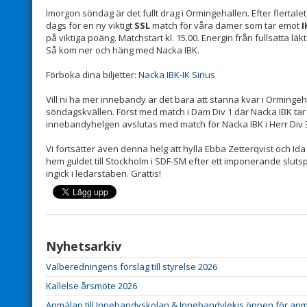
Imorgon söndag är det fullt drag i Ormingehallen. Efter flerta
dags för en ny viktigt
SSL
match för våra damer som tar emot
I
på viktiga poäng. Matchstart kl. 15.00. Energin från fullsatta läk
Så kom ner och häng med Nacka IBK.
Förboka dina biljetter:
Nacka IBK-IK Sirius
Vill ni ha mer innebandy är det bara att stanna kvar i Orminge
söndagskvällen. Först med match i Dam Div 1 där Nacka IBK tar 
innebandyhelgen avslutas med match för Nacka IBK i Herr Div 3
Vi fortsätter även denna helg att hylla Ebba Zetterqvist och 
hem guldet till Stockholm i SDF-SM efter ett imponerande sluts
ingick i ledarstaben. Grattis!
Nyhetsarkiv
Valberedningens förslag till styrelse 2026
Kallelse årsmöte 2026
Anmälan till Innebandyskolan & Innebandylekis öppen för anm