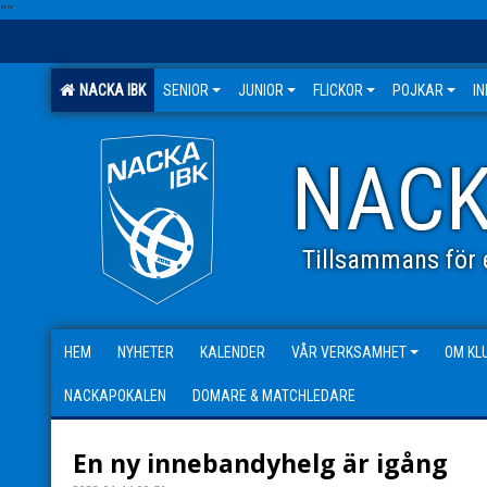
"
"
NACKA IBK
SENIOR
JUNIOR
FLICKOR
POJKAR
I
NACK
Tillsammans för e
HEM
NYHETER
KALENDER
VÅR VERKSAMHET
OM KL
NACKAPOKALEN
DOMARE & MATCHLEDARE
En ny innebandyhelg är igång