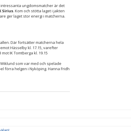
let intressanta ungdomsmatcher är det
K Sirius
. Kom och stötta laget i jakten
tare ger laget stor energi i matcherna.
hallen. Där fortsätter matcherna hela
emot Hässelby kl. 17.15, varefter
 mot IK Tomtberga kl. 19.15
Ida Wiklund som var med och spelade
pel förra helgen i Nyköping. Hanna Fridh
älan!