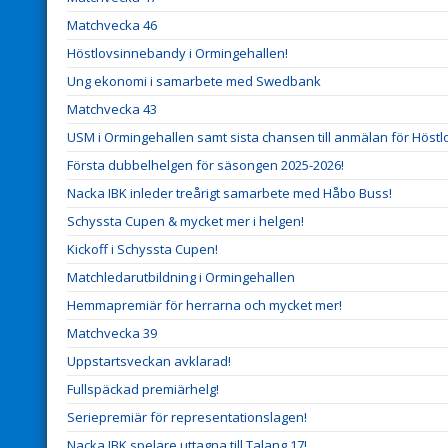
Matchvecka 46
Höstlovsinnebandy i Ormingehallen!
Ung ekonomi i samarbete med Swedbank
Matchvecka 43
USM i Ormingehallen samt sista chansen till anmälan för Höstlo
Första dubbelhelgen för säsongen 2025-2026!
Nacka IBK inleder treårigt samarbete med Håbo Buss!
Schyssta Cupen & mycket mer i helgen!
Kickoff i Schyssta Cupen!
Matchledarutbildning i Ormingehallen
Hemmapremiär för herrarna och mycket mer!
Matchvecka 39
Uppstartsveckan avklarad!
Fullspäckad premiärhelg!
Seriepremiär för representationslagen!
Nacka IBK spelare uttagna till Talang 17!