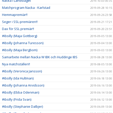
Nacka i Landslaget
2019-10-03 00:35
Matchprogram Nacka - Karlstad
2019-09-28 10:15
Hemmapremiär!!
2019-09-26 23:58
Seger i SSL-premiären!!
2019-09-21 17:21
Dax för SSL premiär!!
2019-09-20 23:51
#ibsilly (Maja Gottberg)
2019-09-05 13:00
#ibsilly (Johanna Turesson)
2019-09-04 13:00
#ibsilly (Maja Bergbom)
2019-09-03 13:00
Samarbete mellan Nacka W IBK och Huddinge IBS
2019-08-28 13:00
Nya matchställen!!
2019-08-05 13:00
#ibsilly (Veronica Jansson)
2019-06-26 13:00
#ibsilly (Ida Hultman)
2019-06-18 13:00
#ibsilly (Johanna Arvidsson)
2019-06-16 13:00
#ibsilly (Ebba Odenman)
2019-06-14 13:00
#ibsilly (Frida Svan)
2019-06-12 13:00
#ibsilly (Stephanie Dalbjer)
2019-06-09 13:00