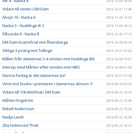
AIK 4 - Nacka 4
2016-12-04 18:09
Vidare till semin i DM Dam
2016-12-01 11:40
Älvsjö 10 - Nacka 6
2016-11-20 16:53
Nacka 3 - Huddinge IK 2
2016-11-06 18:13
Råsunda 6 - Nacka 8
2016-10-30 17:12
DM Dam Kvartsfinal mot Åkersberga
2016-10-28 09:53
Viktiga 3 poäng mot Tullinge
2016-10-21 22:02
Målen från damernas 5-4 vinsten mot Huddinge IBS
2016-10-08 10:07
Intervju med Mårten efter vinsten mot HIBS
2016-10-08 01:43
Denna fredag är det damernas tur!
2016-10-07 07:38
Vinst mot Duvbo i premiären i damernas divison 1!
2016-09-26 03:26
Vidare till 1/8-delsfinal i DM Dam
2016-09-22 10:41
Mårten Engström
2016-09-22 10:40
Rekell Andersson
2016-09-22 10:39
Nadja Lavér
2016-09-22 10:38
Zita Holmsved Thott
2016-09-22 10:37