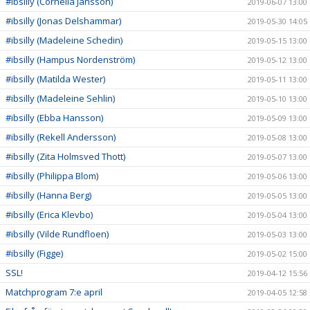
#ibsilly (Cornelia Jansson)
2019-06-07 13:00
#ibsilly (Jonas Delshammar)
2019-05-30 14:05
#ibsilly (Madeleine Schedin)
2019-05-15 13:00
#ibsilly (Hampus Nordenström)
2019-05-12 13:00
#ibsilly (Matilda Wester)
2019-05-11 13:00
#ibsilly (Madeleine Sehlin)
2019-05-10 13:00
#ibsilly (Ebba Hansson)
2019-05-09 13:00
#ibsilly (Rekell Andersson)
2019-05-08 13:00
#ibsilly (Zita Holmsved Thott)
2019-05-07 13:00
#ibsilly (Philippa Blom)
2019-05-06 13:00
#ibsilly (Hanna Berg)
2019-05-05 13:00
#ibsilly (Erica Klevbo)
2019-05-04 13:00
#ibsilly (Vilde Rundfloen)
2019-05-03 13:00
#ibsilly (Figge)
2019-05-02 15:00
SSL!
2019-04-12 15:56
Matchprogram 7:e april
2019-04-05 12:58