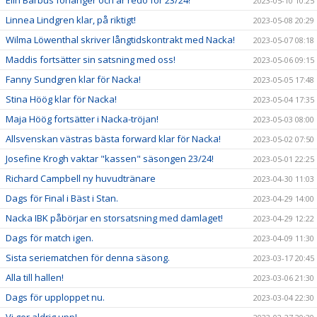
2023-05-10 10:25
Linnea Lindgren klar, på riktigt!
2023-05-08 20:29
Wilma Löwenthal skriver långtidskontrakt med Nacka!
2023-05-07 08:18
Maddis fortsätter sin satsning med oss!
2023-05-06 09:15
Fanny Sundgren klar för Nacka!
2023-05-05 17:48
Stina Höög klar för Nacka!
2023-05-04 17:35
Maja Höög fortsätter i Nacka-tröjan!
2023-05-03 08:00
Allsvenskan västras bästa forward klar för Nacka!
2023-05-02 07:50
Josefine Krogh vaktar "kassen" säsongen 23/24!
2023-05-01 22:25
Richard Campbell ny huvudtränare
2023-04-30 11:03
Dags för Final i Bäst i Stan.
2023-04-29 14:00
Nacka IBK påbörjar en storsatsning med damlaget!
2023-04-29 12:22
Dags för match igen.
2023-04-09 11:30
Sista seriematchen för denna säsong.
2023-03-17 20:45
Alla till hallen!
2023-03-06 21:30
Dags för upploppet nu.
2023-03-04 22:30
Vi ger aldrig upp!