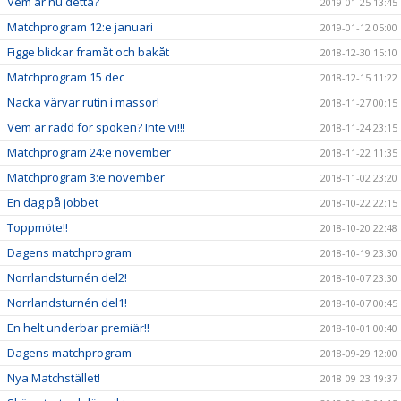
Vem är nu detta?
2019-01-25 13:45
Matchprogram 12:e januari
2019-01-12 05:00
Figge blickar framåt och bakåt
2018-12-30 15:10
Matchprogram 15 dec
2018-12-15 11:22
Nacka värvar rutin i massor!
2018-11-27 00:15
Vem är rädd för spöken? Inte vi!!!
2018-11-24 23:15
Matchprogram 24:e november
2018-11-22 11:35
Matchprogram 3:e november
2018-11-02 23:20
En dag på jobbet
2018-10-22 22:15
Toppmöte!!
2018-10-20 22:48
Dagens matchprogram
2018-10-19 23:30
Norrlandsturnén del2!
2018-10-07 23:30
Norrlandsturnén del1!
2018-10-07 00:45
En helt underbar premiär!!
2018-10-01 00:40
Dagens matchprogram
2018-09-29 12:00
Nya Matchstället!
2018-09-23 19:37