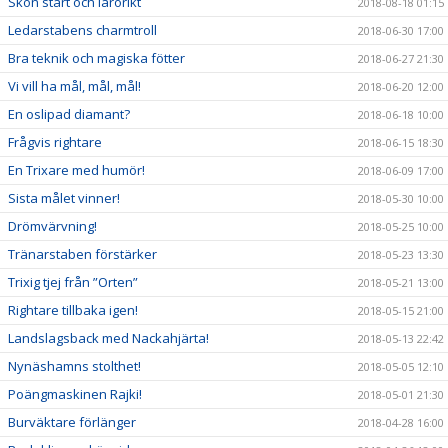
Skön start och lärorikt
2018-08-18 01:15
Ledarstabens charmtroll
2018-06-30 17:00
Bra teknik och magiska fötter
2018-06-27 21:30
Vi vill ha mål, mål, mål!
2018-06-20 12:00
En oslipad diamant?
2018-06-18 10:00
Frågvis rightare
2018-06-15 18:30
En Trixare med humör!
2018-06-09 17:00
Sista målet vinner!
2018-05-30 10:00
Drömvärvning!
2018-05-25 10:00
Tränarstaben förstärker
2018-05-23 13:30
Trixig tjej från ”Orten”
2018-05-21 13:00
Rightare tillbaka igen!
2018-05-15 21:00
Landslagsback med Nackahjärta!
2018-05-13 22:42
Nynäshamns stolthet!
2018-05-05 12:10
Poängmaskinen Rajki!
2018-05-01 21:30
Burväktare förlänger
2018-04-28 16:00