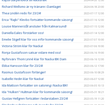
2024-04-20 12:00
Richard Wellsmo är ny tränare i Damlaget
2024-04-18 23:00
Thea Lindén redo för 23/24!
2023-07-17 12:00
Erica "Rajki" Klevbo fortsätter kommande säsong!
2023-07-16 12:00
Louise Mannerstål ansluter från Kalmarsund!
2023-07-15 12:00
Daniella Eales förstärker oss!
2023-07-14 12:00
Emelie Stigell klar för oss inför kommande säsong!
2023-07-07 10:00
Victoria Ström klar för Nacka!
2023-07-06 10:00
Ronja Gustafsson satsar vidare med oss!
2023-06-16 19:00
Nyförvärv Thom Linné klar för Nacka IBK Dam
2023-06-16 12:00
Ebba Hansson klar för 23/24!
2023-06-12 17:00
Rasmus Gustafsson förlänger!
2023-06-10 08:29
Isabelle Hedin klar för Nacka!
2023-06-07 12:00
Ida Mattson fortsätter sin satsning i Nacka IBK!
2023-06-05 10:13
Ida "Hulken" Hultman klar för kommande säsong!
2023-05-31 18:21
Gustav Hellgren fortsätter i ledarstaben 23/24!
2023-05-19 11:20
Elin Barbus förlänger och är redo för 23/24!