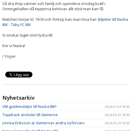
Så dra ihop vänner och familj och spendera onsdag kväll i
Ormingehallen då tejejerna behöver allt stöd man kan få.
Matchen börjar kl. 19:30 och förköp kan man lösa här:
Biljetter till Nacka
IBK - Täby FC IBK
Vi önskar laget stort lycka till.
Kör vi Nacka!
/ Yoyye
Nyhetsarkiv
VM-guldmedaljör till Nacka IBK!
2024-07-04 18:00
Toppback ansluter till damerna
2024-05-31 18:00
Linnea Eriksson är damernas andra nyförvärv
2024-05-25 10:00
Kajsa Garpenbeck till Nacka IBK