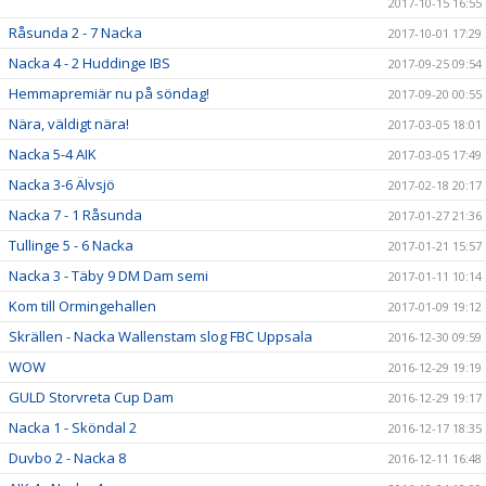
2017-10-15 16:55
Råsunda 2 - 7 Nacka
2017-10-01 17:29
Nacka 4 - 2 Huddinge IBS
2017-09-25 09:54
Hemmapremiär nu på söndag!
2017-09-20 00:55
Nära, väldigt nära!
2017-03-05 18:01
Nacka 5-4 AIK
2017-03-05 17:49
Nacka 3-6 Älvsjö
2017-02-18 20:17
Nacka 7 - 1 Råsunda
2017-01-27 21:36
Tullinge 5 - 6 Nacka
2017-01-21 15:57
Nacka 3 - Täby 9 DM Dam semi
2017-01-11 10:14
Kom till Ormingehallen
2017-01-09 19:12
Skrällen - Nacka Wallenstam slog FBC Uppsala
2016-12-30 09:59
WOW
2016-12-29 19:19
GULD Storvreta Cup Dam
2016-12-29 19:17
Nacka 1 - Sköndal 2
2016-12-17 18:35
Duvbo 2 - Nacka 8
2016-12-11 16:48