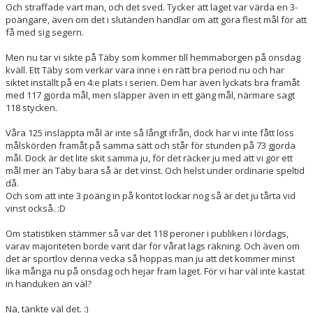
Och straffade vart man, och det sved. Tycker att laget var värda en 3-
poängare, även om det i slutänden handlar om att göra flest mål för att
få med sig segern.
Men nu tar vi sikte på Täby som kommer till hemmaborgen på onsdag
kväll. Ett Täby som verkar vara inne i en rätt bra period nu och har
siktet inställt på en 4:e plats i serien. Dem har även lyckats bra framåt
med 117 gjorda mål, men släpper även in ett gäng mål, närmare sagt
118 stycken.
Våra 125 insläppta mål är inte så långt ifrån, dock har vi inte fått loss
målskörden framåt på samma sätt och står för stunden på 73 gjorda
mål. Dock är det lite skit samma ju, för det räcker ju med att vi gör ett
mål mer än Täby bara så är det vinst. Och helst under ordinarie speltid
då.
Och som att inte 3 poäng in på kontot lockar nog så är det ju tårta vid
vinst också. :D
Om statistiken stämmer så var det 118 peroner i publiken i lördags,
varav majoriteten borde varit där för vårat lags räkning. Och även om
det är sportlov denna vecka så hoppas man ju att det kommer minst
lika många nu på onsdag och hejar fram laget. För vi har väl inte kastat
in handuken än väl?
Nä, tänkte väl det. :)