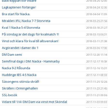
Back-klippan kör vidare
2018-04-26 12:00
Lagkaptenen förlänger
2018-04-24 12:30
Bra start för Nacka.
2018-04-04 11:09
Miraklet i IFU, Nacka 7-7 Storvreta
2018-03-25 21:56
Kval 1 Nacka 5-4 Storvreta
2018-03-18 21:27
På söndag är det dags för kvalmatch 1!
2018-03-15 06:31
Vinst och klara för kval till allsvenskan!
2018-03-11 21:38
Avgörandet i damer div 1
2018-03-06 17:30
DM Dam semi
2017-12-20 11:14
Semifinal dags i DM: Nacka - Hammarby
2017-12-17 19:59
Nacka 9-2 Råsunda
2017-12-16 15:31
Huddinge IBS 4-5 Nacka
2017-12-11 08:33
Säsongens största skräll!
2017-11-25 12:26
Skrällen i Ormingehallen
2017-11-23 21:45
SSL-besök
2017-11-21 09:06
Vidare till 1/4 i DM Dam via vinst mot Sköndal
2017-11-03 09:03