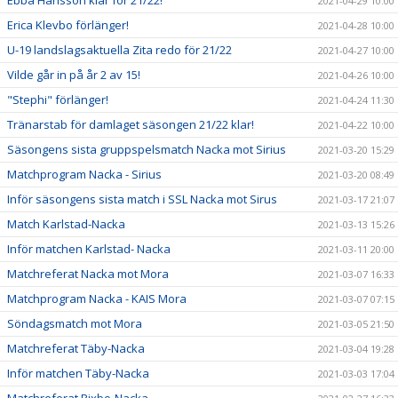
2021-04-29 10:00
Erica Klevbo förlänger!
2021-04-28 10:00
U-19 landslagsaktuella Zita redo för 21/22
2021-04-27 10:00
Vilde går in på år 2 av 15!
2021-04-26 10:00
"Stephi" förlänger!
2021-04-24 11:30
Tränarstab för damlaget säsongen 21/22 klar!
2021-04-22 10:00
Säsongens sista gruppspelsmatch Nacka mot Sirius
2021-03-20 15:29
Matchprogram Nacka - Sirius
2021-03-20 08:49
Inför säsongens sista match i SSL Nacka mot Sirus
2021-03-17 21:07
Match Karlstad-Nacka
2021-03-13 15:26
Inför matchen Karlstad- Nacka
2021-03-11 20:00
Matchreferat Nacka mot Mora
2021-03-07 16:33
Matchprogram Nacka - KAIS Mora
2021-03-07 07:15
Söndagsmatch mot Mora
2021-03-05 21:50
Matchreferat Täby-Nacka
2021-03-04 19:28
Inför matchen Täby-Nacka
2021-03-03 17:04
Matchreferat Pixbo-Nacka