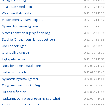
2022-11-04 10:00
Inga poäng med hem.
2022-10-24 14:10
Welcome Mahiro Shimizu
2022-10-22 13:00
Välkommen Gustav Hellgren.
2022-10-21 19:49
Ny match, nya möjligheter.
2022-10-21 10:00
Match i hemmaborgen på söndag.
2022-10-13 23:30
Stephie får chansen i landslaget igen.
2022-10-13 21:36
Upp i sadeln igen.
2022-10-06 20:15
Chans till revansch.
2022-10-04 08:00
Tajt spelschema nu.
2022-10-02 12:50
Dags för hemmamatch igen.
2022-09-29 13:20
Förlust som svider.
2022-09-24 20:45
Ny match, nya möjligheter.
2022-09-23 11:00
Tungt, men nu är det igång.
2022-09-19 09:40
Full fart från start.
2022-09-17 13:00
Nacka IBK Dam presenterar ny sportchef
2022-02-14 14:05
Madde Schedin förlänger!