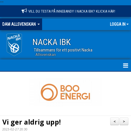
"
"
VILL DU TESTA PÅ INNEBANDY I NACKA IBK? KLICKA HÄR!
DAM ALLSVENSKAN
LOGGA IN
NACKA IBK
Tillsammans för ett positivt Nacka
Allsvenskan
HEM
NYHETER
TRUPPEN
KALENDER
Vi ger aldrig upp!
<
>
MATCHER
2023-02-27 20:30