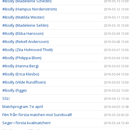
#ibsilly (Madeleine Schedin)
2019-05-15 13:00
#ibsilly (Hampus Nordenström)
2019-05-12 13:00
#ibsilly (Matilda Wester)
2019-05-11 13:00
#ibsilly (Madeleine Sehlin)
2019-05-10 13:00
#ibsilly (Ebba Hansson)
2019-05-09 13:00
#ibsilly (Rekell Andersson)
2019-05-08 13:00
#ibsilly (Zita Holmsved Thott)
2019-05-07 13:00
#ibsilly (Philippa Blom)
2019-05-06 13:00
#ibsilly (Hanna Berg)
2019-05-05 13:00
#ibsilly (Erica Klevbo)
2019-05-04 13:00
#ibsilly (Vilde Rundfloen)
2019-05-03 13:00
#ibsilly (Figge)
2019-05-02 15:00
SSL!
2019-04-12 15:56
Matchprogram 7:e april
2019-04-05 12:58
Film från första matchen mot Sundsvall!
2019-03-26 00:20
Seger i första kvalmatchen!
2019-03-24 13:43