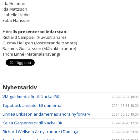
Ida Hultman
Ida Mattsson
Isabelle Hedin
Ebba Hansson
Hittills presenterad ledarstab:
Richard Campbell (Huvudtränare)
Gustav Hellgren (Assisterande tränare)
Rasmus Gustafsson (Målvaktstränare)
Thom Linné (Materialansvarig)
Nyhetsarkiv
VM-guldmedaljör till Nacka IBK!
2024-07-04 18:00
Toppback ansluter till damerna
2024-05-31 18:00
Linnea Eriksson är damernas andra nyförvärv
2024-05-25 10:00
Kajsa Garpenbeck till Nacka IBK
2024-04-20 12:00
Richard Wellsmo är ny tränare i Damlaget
2024-04-18 23:00