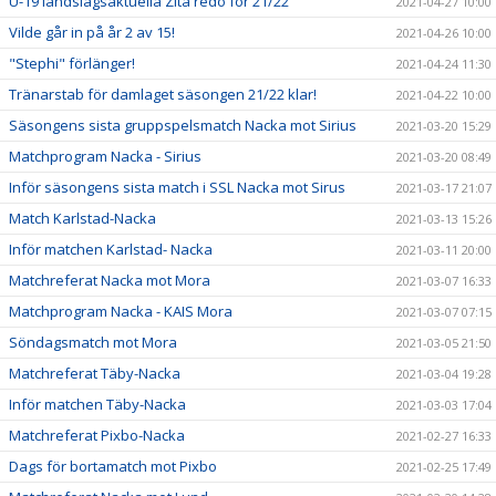
U-19 landslagsaktuella Zita redo för 21/22
2021-04-27 10:00
Vilde går in på år 2 av 15!
2021-04-26 10:00
"Stephi" förlänger!
2021-04-24 11:30
Tränarstab för damlaget säsongen 21/22 klar!
2021-04-22 10:00
Säsongens sista gruppspelsmatch Nacka mot Sirius
2021-03-20 15:29
Matchprogram Nacka - Sirius
2021-03-20 08:49
Inför säsongens sista match i SSL Nacka mot Sirus
2021-03-17 21:07
Match Karlstad-Nacka
2021-03-13 15:26
Inför matchen Karlstad- Nacka
2021-03-11 20:00
Matchreferat Nacka mot Mora
2021-03-07 16:33
Matchprogram Nacka - KAIS Mora
2021-03-07 07:15
Söndagsmatch mot Mora
2021-03-05 21:50
Matchreferat Täby-Nacka
2021-03-04 19:28
Inför matchen Täby-Nacka
2021-03-03 17:04
Matchreferat Pixbo-Nacka
2021-02-27 16:33
Dags för bortamatch mot Pixbo
2021-02-25 17:49