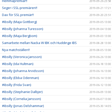
Hemmapremiär!!
2019-09-26 23:58
Seger i SSL-premiären!!
2019-09-21 17:21
Dax för SSL premiär!!
2019-09-20 23:51
#ibsilly (Maja Gottberg)
2019-09-05 13:00
#ibsilly (Johanna Turesson)
2019-09-04 13:00
#ibsilly (Maja Bergbom)
2019-09-03 13:00
Samarbete mellan Nacka W IBK och Huddinge IBS
2019-08-28 13:00
Nya matchställen!!
2019-08-05 13:00
#ibsilly (Veronica Jansson)
2019-06-26 13:00
#ibsilly (Ida Hultman)
2019-06-18 13:00
#ibsilly (Johanna Arvidsson)
2019-06-16 13:00
#ibsilly (Ebba Odenman)
2019-06-14 13:00
#ibsilly (Frida Svan)
2019-06-12 13:00
#ibsilly (Stephanie Dalbjer)
2019-06-09 13:00
#ibsilly (Cornelia Jansson)
2019-06-07 13:00
#ibsilly (Jonas Delshammar)
2019-05-30 14:05