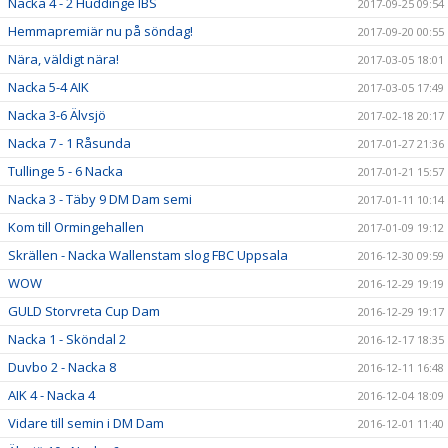
Nacka 4 - 2 Huddinge IBS
2017-09-25 09:54
Hemmapremiär nu på söndag!
2017-09-20 00:55
Nära, väldigt nära!
2017-03-05 18:01
Nacka 5-4 AIK
2017-03-05 17:49
Nacka 3-6 Älvsjö
2017-02-18 20:17
Nacka 7 - 1 Råsunda
2017-01-27 21:36
Tullinge 5 - 6 Nacka
2017-01-21 15:57
Nacka 3 - Täby 9 DM Dam semi
2017-01-11 10:14
Kom till Ormingehallen
2017-01-09 19:12
Skrällen - Nacka Wallenstam slog FBC Uppsala
2016-12-30 09:59
WOW
2016-12-29 19:19
GULD Storvreta Cup Dam
2016-12-29 19:17
Nacka 1 - Sköndal 2
2016-12-17 18:35
Duvbo 2 - Nacka 8
2016-12-11 16:48
AIK 4 - Nacka 4
2016-12-04 18:09
Vidare till semin i DM Dam
2016-12-01 11:40