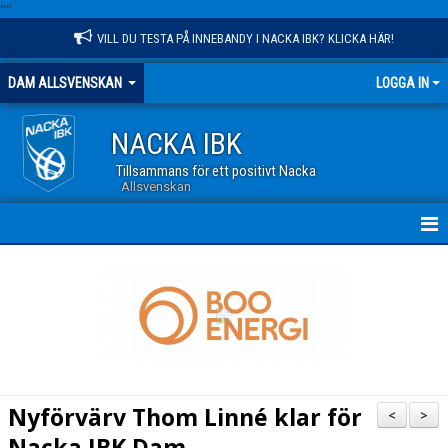
"
"
VILL DU TESTA PÅ INNEBANDY I NACKA IBK? KLICKA HÄR!
DAM ALLSVENSKAN
LOGGA IN
NACKA IBK
Tillsammans för ett positivt Nacka
Allsvenskan
HEM
NYHETER
TRUPPEN
KALENDER
Nyförvärv Thom Linné klar för
<
>
MATCHER
Nacka IBK Dam