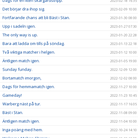
Dags för en liten skärgårdstripp.
2023-02-18 16:35
Det börjar dra ihop sig.
2023-02-09 10:00
Fortfarande chans att bli Bäst i Stan.
2023-01-30 08:00
Upp i sadeln igen.
2023-01-27 07:30
The only way is up.
2023-01-20 22:28
Bara att ladda om tills på söndag.
2023-01-13 22:18
Två viktiga matcher i helgen.
2023-01-12 10:00
Äntligen match igen.
2023-01-05 19:00
Sunday funday.
2022-12-09 12:00
Bortamatch imorgon,
2022-12-02 08:00
Dags för hemmamatch igen.
2022-11-27 10:00
Gameday!
2022-11-23 10:45
Warberg näst på tur.
2022-11-17 16:05
Bäst i Stan.
2022-11-08 09:00
Äntligen match igen.
2022-11-04 10:00
Inga poäng med hem.
2022-10-24 14:10