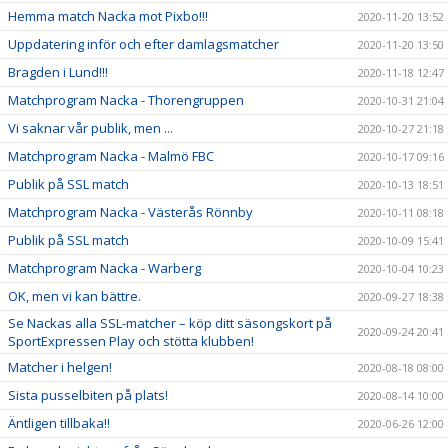
Hemma match Nacka mot Pixbo!!!
2020-11-20 13:52
Uppdatering inför och efter damlagsmatcher
2020-11-20 13:50
Bragden i Lund!!!
2020-11-18 12:47
Matchprogram Nacka - Thorengruppen
2020-10-31 21:04
Vi saknar vår publik, men ...
2020-10-27 21:18
Matchprogram Nacka - Malmö FBC
2020-10-17 09:16
Publik på SSL match
2020-10-13 18:51
Matchprogram Nacka - Västerås Rönnby
2020-10-11 08:18
Publik på SSL match
2020-10-09 15:41
Matchprogram Nacka - Warberg
2020-10-04 10:23
OK, men vi kan bättre.
2020-09-27 18:38
Se Nackas alla SSL-matcher – köp ditt säsongskort på
2020-09-24 20:41
SportExpressen Play och stötta klubben!
Matcher i helgen!
2020-08-18 08:00
Sista pusselbiten på plats!
2020-08-14 10:00
Äntligen tillbaka!!
2020-06-26 12:00