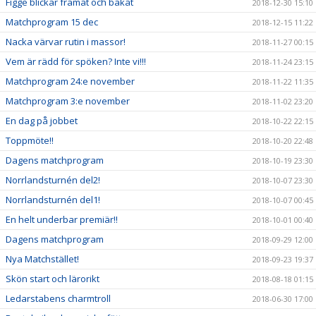
Figge blickar framåt och bakåt
2018-12-30 15:10
Matchprogram 15 dec
2018-12-15 11:22
Nacka värvar rutin i massor!
2018-11-27 00:15
Vem är rädd för spöken? Inte vi!!!
2018-11-24 23:15
Matchprogram 24:e november
2018-11-22 11:35
Matchprogram 3:e november
2018-11-02 23:20
En dag på jobbet
2018-10-22 22:15
Toppmöte!!
2018-10-20 22:48
Dagens matchprogram
2018-10-19 23:30
Norrlandsturnén del2!
2018-10-07 23:30
Norrlandsturnén del1!
2018-10-07 00:45
En helt underbar premiär!!
2018-10-01 00:40
Dagens matchprogram
2018-09-29 12:00
Nya Matchstället!
2018-09-23 19:37
Skön start och lärorikt
2018-08-18 01:15
Ledarstabens charmtroll
2018-06-30 17:00