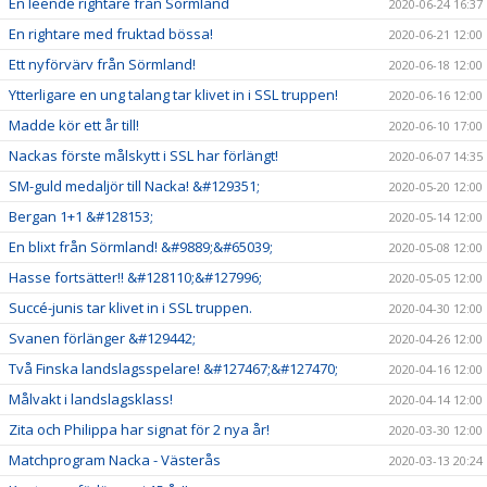
En leende rightare från Sörmland
2020-06-24 16:37
En rightare med fruktad bössa!
2020-06-21 12:00
Ett nyförvärv från Sörmland!
2020-06-18 12:00
Ytterligare en ung talang tar klivet in i SSL truppen!
2020-06-16 12:00
Madde kör ett år till!
2020-06-10 17:00
Nackas förste målskytt i SSL har förlängt!
2020-06-07 14:35
SM-guld medaljör till Nacka! &#129351;
2020-05-20 12:00
Bergan 1+1 &#128153;
2020-05-14 12:00
En blixt från Sörmland! &#9889;&#65039;
2020-05-08 12:00
Hasse fortsätter!! &#128110;&#127996;
2020-05-05 12:00
Succé-junis tar klivet in i SSL truppen.
2020-04-30 12:00
Svanen förlänger &#129442;
2020-04-26 12:00
Två Finska landslagsspelare! &#127467;&#127470;
2020-04-16 12:00
Målvakt i landslagsklass!
2020-04-14 12:00
Zita och Philippa har signat för 2 nya år!
2020-03-30 12:00
Matchprogram Nacka - Västerås
2020-03-13 20:24