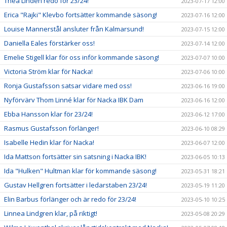
Thea Lindén redo för 23/24!
2023-07-17 12:00
Erica "Rajki" Klevbo fortsätter kommande säsong!
2023-07-16 12:00
Louise Mannerstål ansluter från Kalmarsund!
2023-07-15 12:00
Daniella Eales förstärker oss!
2023-07-14 12:00
Emelie Stigell klar för oss inför kommande säsong!
2023-07-07 10:00
Victoria Ström klar för Nacka!
2023-07-06 10:00
Ronja Gustafsson satsar vidare med oss!
2023-06-16 19:00
Nyförvärv Thom Linné klar för Nacka IBK Dam
2023-06-16 12:00
Ebba Hansson klar för 23/24!
2023-06-12 17:00
Rasmus Gustafsson förlänger!
2023-06-10 08:29
Isabelle Hedin klar för Nacka!
2023-06-07 12:00
Ida Mattson fortsätter sin satsning i Nacka IBK!
2023-06-05 10:13
Ida "Hulken" Hultman klar för kommande säsong!
2023-05-31 18:21
Gustav Hellgren fortsätter i ledarstaben 23/24!
2023-05-19 11:20
Elin Barbus förlänger och är redo för 23/24!
2023-05-10 10:25
Linnea Lindgren klar, på riktigt!
2023-05-08 20:29