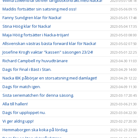
Wilma Löwenthal skriver långtidskontrakt med Nacka!
2023-05-07 08:18
Maddis fortsätter sin satsning med oss!
2023-05-06 09:15
Fanny Sundgren klar för Nacka!
2023-05-05 17:48
Stina Höög klar för Nacka!
2023-05-04 17:35
Maja Höög fortsätter i Nacka-tröjan!
2023-05-03 08:00
Allsvenskan västras bästa forward klar för Nacka!
2023-05-02 07:50
Josefine Krogh vaktar "kassen" säsongen 23/24!
2023-05-01 22:25
Richard Campbell ny huvudtränare
2023-04-30 11:03
Dags för Final i Bäst i Stan.
2023-04-29 14:00
Nacka IBK påbörjar en storsatsning med damlaget!
2023-04-29 12:22
Dags för match igen.
2023-04-09 11:30
Sista seriematchen för denna säsong.
2023-03-17 20:45
Alla till hallen!
2023-03-06 21:30
Dags för upploppet nu.
2023-03-04 22:30
Vi ger aldrig upp!
2023-02-27 20:30
Hemmaborgen ska koka på lördag.
2023-02-23 23:00