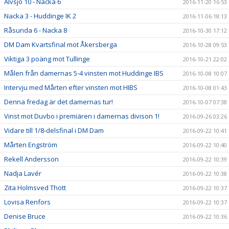
Älvsjö 10 - Nacka 6
2016-11-20 16:53
Nacka 3 - Huddinge IK 2
2016-11-06 18:13
Råsunda 6 - Nacka 8
2016-10-30 17:12
DM Dam Kvartsfinal mot Åkersberga
2016-10-28 09:53
Viktiga 3 poäng mot Tullinge
2016-10-21 22:02
Målen från damernas 5-4 vinsten mot Huddinge IBS
2016-10-08 10:07
Intervju med Mårten efter vinsten mot HIBS
2016-10-08 01:43
Denna fredag är det damernas tur!
2016-10-07 07:38
Vinst mot Duvbo i premiären i damernas divison 1!
2016-09-26 03:26
Vidare till 1/8-delsfinal i DM Dam
2016-09-22 10:41
Mårten Engström
2016-09-22 10:40
Rekell Andersson
2016-09-22 10:39
Nadja Lavér
2016-09-22 10:38
Zita Holmsved Thott
2016-09-22 10:37
Lovisa Renfors
2016-09-22 10:37
Denise Bruce
2016-09-22 10:36