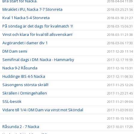
Bra start för Nacka.
2018-04-04 11:09
Miraklet i IFU, Nacka 7-7 Storvreta
2018-03-25 21:56
Kval 1 Nacka 5-4 Storvreta
2018-03-18 21:27
På söndag är det dags för kvalmatch 1!
2018-03-15 06:31
Vinst och klara för kval till allsvenskan!
2018-03-11 21:38
Avgörandet i damer div 1
2018-03-06 17:30
DM Dam semi
2017-12-20 11:14
Semifinal dags i DM: Nacka - Hammarby
2017-12-17 19:59
Nacka 9-2 Råsunda
2017-12-16 15:31
Huddinge IBS 4-5 Nacka
2017-12-11 08:33
Säsongens största skräll!
2017-11-25 12:26
Skrällen i Ormingehallen
2017-11-23 21:45
SSL-besök
2017-11-21 09:06
Vidare till 1/4 i DM Dam via vinst mot Sköndal
2017-11-03 09:03
2017-10-15 16:55
Råsunda 2 - 7 Nacka
2017-10-01 17:29