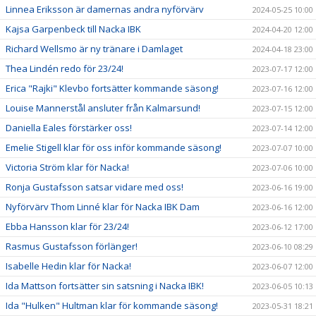
Linnea Eriksson är damernas andra nyförvärv
2024-05-25 10:00
Kajsa Garpenbeck till Nacka IBK
2024-04-20 12:00
Richard Wellsmo är ny tränare i Damlaget
2024-04-18 23:00
Thea Lindén redo för 23/24!
2023-07-17 12:00
Erica "Rajki" Klevbo fortsätter kommande säsong!
2023-07-16 12:00
Louise Mannerstål ansluter från Kalmarsund!
2023-07-15 12:00
Daniella Eales förstärker oss!
2023-07-14 12:00
Emelie Stigell klar för oss inför kommande säsong!
2023-07-07 10:00
Victoria Ström klar för Nacka!
2023-07-06 10:00
Ronja Gustafsson satsar vidare med oss!
2023-06-16 19:00
Nyförvärv Thom Linné klar för Nacka IBK Dam
2023-06-16 12:00
Ebba Hansson klar för 23/24!
2023-06-12 17:00
Rasmus Gustafsson förlänger!
2023-06-10 08:29
Isabelle Hedin klar för Nacka!
2023-06-07 12:00
Ida Mattson fortsätter sin satsning i Nacka IBK!
2023-06-05 10:13
Ida "Hulken" Hultman klar för kommande säsong!
2023-05-31 18:21