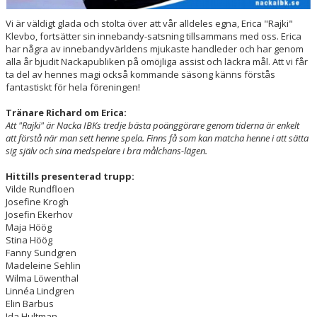
Vi är väldigt glada och stolta över att vår alldeles egna, Erica "Rajki"
Klevbo, fortsätter sin innebandy-satsning tillsammans med oss. Erica
har några av innebandyvärldens mjukaste handleder och har genom
alla år bjudit Nackapubliken på omöjliga assist och läckra mål. Att vi får
ta del av hennes magi också kommande säsong känns förstås
fantastiskt för hela föreningen!
Tränare Richard om Erica:
Att "Rajki" är Nacka IBKs tredje bästa poänggörare genom tiderna är enkelt
att förstå när man sett henne spela. Finns få som kan matcha henne i att sätta
sig själv och sina medspelare i bra målchans-lägen.
Hittills presenterad trupp:
Vilde Rundfloen
Josefine Krogh
Josefin Ekerhov
Maja Höög
Stina Höög
Fanny Sundgren
Madeleine Sehlin
Wilma Löwenthal
Linnéa Lindgren
Elin Barbus
Ida Hultman