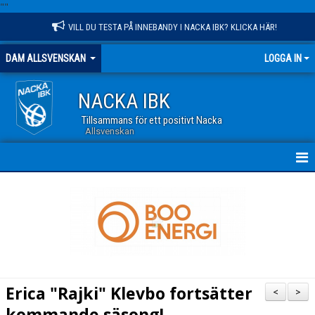
"
"
VILL DU TESTA PÅ INNEBANDY I NACKA IBK? KLICKA HÄR!
DAM ALLSVENSKAN
LOGGA IN
NACKA IBK
Tillsammans för ett positivt Nacka
Allsvenskan
HEM
NYHETER
TRUPPEN
KALENDER
Erica "Rajki" Klevbo fortsätter
<
>
MATCHER
kommande säsong!