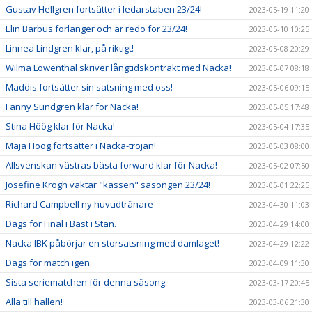
Gustav Hellgren fortsätter i ledarstaben 23/24!
2023-05-19 11:20
Elin Barbus förlänger och är redo för 23/24!
2023-05-10 10:25
Linnea Lindgren klar, på riktigt!
2023-05-08 20:29
Wilma Löwenthal skriver långtidskontrakt med Nacka!
2023-05-07 08:18
Maddis fortsätter sin satsning med oss!
2023-05-06 09:15
Fanny Sundgren klar för Nacka!
2023-05-05 17:48
Stina Höög klar för Nacka!
2023-05-04 17:35
Maja Höög fortsätter i Nacka-tröjan!
2023-05-03 08:00
Allsvenskan västras bästa forward klar för Nacka!
2023-05-02 07:50
Josefine Krogh vaktar "kassen" säsongen 23/24!
2023-05-01 22:25
Richard Campbell ny huvudtränare
2023-04-30 11:03
Dags för Final i Bäst i Stan.
2023-04-29 14:00
Nacka IBK påbörjar en storsatsning med damlaget!
2023-04-29 12:22
Dags för match igen.
2023-04-09 11:30
Sista seriematchen för denna säsong.
2023-03-17 20:45
Alla till hallen!
2023-03-06 21:30