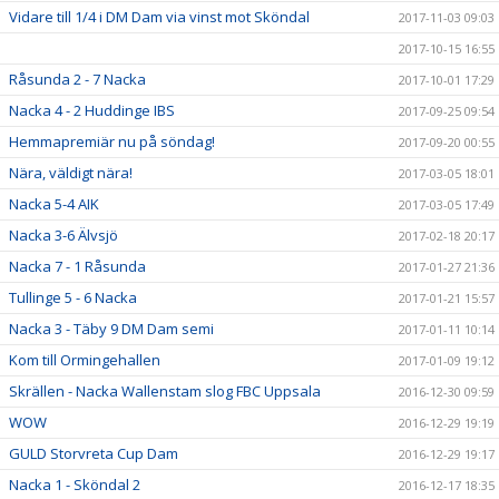
Vidare till 1/4 i DM Dam via vinst mot Sköndal
2017-11-03 09:03
2017-10-15 16:55
Råsunda 2 - 7 Nacka
2017-10-01 17:29
Nacka 4 - 2 Huddinge IBS
2017-09-25 09:54
Hemmapremiär nu på söndag!
2017-09-20 00:55
Nära, väldigt nära!
2017-03-05 18:01
Nacka 5-4 AIK
2017-03-05 17:49
Nacka 3-6 Älvsjö
2017-02-18 20:17
Nacka 7 - 1 Råsunda
2017-01-27 21:36
Tullinge 5 - 6 Nacka
2017-01-21 15:57
Nacka 3 - Täby 9 DM Dam semi
2017-01-11 10:14
Kom till Ormingehallen
2017-01-09 19:12
Skrällen - Nacka Wallenstam slog FBC Uppsala
2016-12-30 09:59
WOW
2016-12-29 19:19
GULD Storvreta Cup Dam
2016-12-29 19:17
Nacka 1 - Sköndal 2
2016-12-17 18:35