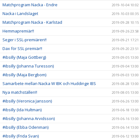
Matchprogram Nacka - Endre
2019-10-04 10:02
Nacka i Landslaget
2019-10-03 00:35
Matchprogram Nacka - Karlstad
2019-09-28 10:15
Hemmapremiär!!
2019-09-26 23:58
Seger i SSL-premiären!!
2019-09-21 17:21
Dax för SSL premiär!!
2019-09-20 23:51
#ibsilly (Maja Gottberg)
2019-09-05 13:00
#ibsilly (Johanna Turesson)
2019-09-04 13:00
#ibsilly (Maja Bergbom)
2019-09-03 13:00
Samarbete mellan Nacka W IBK och Huddinge IBS
2019-08-28 13:00
Nya matchställen!!
2019-08-05 13:00
#ibsilly (Veronica Jansson)
2019-06-26 13:00
#ibsilly (Ida Hultman)
2019-06-18 13:00
#ibsilly (Johanna Arvidsson)
2019-06-16 13:00
#ibsilly (Ebba Odenman)
2019-06-14 13:00
#ibsilly (Frida Svan)
2019-06-12 13:00