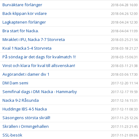
Burväktare förlänger
2018-04-28 16:00
Back-klippan kör vidare
2018-04-26 12:00
Lagkaptenen förlänger
2018-04-24 12:30
Bra start för Nacka.
2018-04-04 11:09
Miraklet i IFU, Nacka 7-7 Storvreta
2018-03-25 21:56
Kval 1 Nacka 5-4 Storvreta
2018-03-18 21:27
På söndag är det dags för kvalmatch 1!
2018-03-15 06:31
Vinst och klara för kval till allsvenskan!
2018-03-11 21:38
Avgörandet i damer div 1
2018-03-06 17:30
DM Dam semi
2017-12-20 11:14
Semifinal dags i DM: Nacka - Hammarby
2017-12-17 19:59
Nacka 9-2 Råsunda
2017-12-16 15:31
Huddinge IBS 4-5 Nacka
2017-12-11 08:33
Säsongens största skräll!
2017-11-25 12:26
Skrällen i Ormingehallen
2017-11-23 21:45
SSL-besök
2017-11-21 09:06