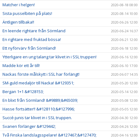
Matcher i helgen!
2020-08-18 08:00
Sista pusselbiten på plats!
2020-08-14 10:00
Äntligen tillbaka!!
2020-06-26 12:00
En leende rightare från Sörmland
2020-06-24 16:37
En rightare med fruktad bössa!
2020-06-21 12:00
Ett nyförvärv från Sörmland!
2020-06-18 12:00
Ytterligare en ung talang tar klivet in i SSL truppen!
2020-06-16 12:00
Madde kör ett år till!
2020-06-10 17:00
Nackas förste målskytt i SSL har förlängt!
2020-06-07 14:35
SM-guld medaljör till Nacka! &#129351;
2020-05-20 12:00
Bergan 1+1 &#128153;
2020-05-14 12:00
En blixt från Sörmland! &#9889;&#65039;
2020-05-08 12:00
Hasse fortsätter!! &#128110;&#127996;
2020-05-05 12:00
Succé-junis tar klivet in i SSL truppen.
2020-04-30 12:00
Svanen förlänger &#129442;
2020-04-26 12:00
Två Finska landslagsspelare! &#127467;&#127470;
2020-04-16 12:00