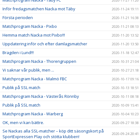
Matchprogram Nacka - Täby FC
2020-11-27 11:20
Inför fredagsmatchen Nacka mot Täby
2020-11-24 19:11
Första perioden
2020-11-21 16:38
Matchprogram Nacka - Pixbo
2020-11-21 08:13
Hemma match Nacka mot Pixbo!!!
2020-11-20 13:52
Uppdatering inför och efter damlagsmatcher
2020-11-20 13:50
Bragden i Lund!!!
2020-11-18 12:47
Matchprogram Nacka - Thorengruppen
2020-10-31 21:04
Vi saknar vår publik, men ...
2020-10-27 21:18
Matchprogram Nacka - Malmö FBC
2020-10-17 09:16
Publik på SSL match
2020-10-13 18:51
Matchprogram Nacka - Västerås Rönnby
2020-10-11 08:18
Publik på SSL match
2020-10-09 15:41
Matchprogram Nacka - Warberg
2020-10-04 10:23
OK, men vi kan bättre.
2020-09-27 18:38
Se Nackas alla SSL-matcher – köp ditt säsongskort på
2020-09-24 20:41
SportExpressen Play och stötta klubben!