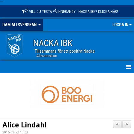
"
"
VILL DU TESTA PÅ INNEBANDY I NACKA IBK? KLICKA HÄR!
DAM ALLSVENSKAN
LOGGA IN
NACKA IBK
Tillsammans för ett positivt Nacka
Allsvenskan
HEM
NYHETER
TRUPPEN
KALENDER
Alice Lindahl
<
>
MATCHER
2016-09-22 10:33