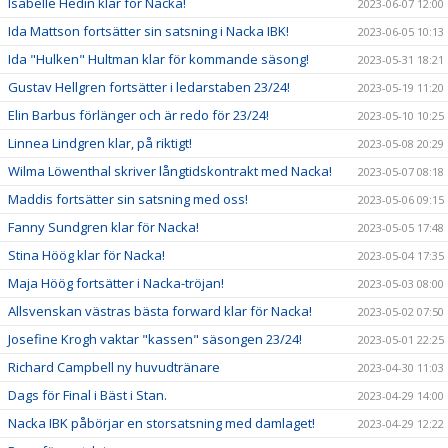
Isabelle Hedin klar för Nacka!
2023-06-07 12:00
Ida Mattson fortsätter sin satsning i Nacka IBK!
2023-06-05 10:13
Ida "Hulken" Hultman klar för kommande säsong!
2023-05-31 18:21
Gustav Hellgren fortsätter i ledarstaben 23/24!
2023-05-19 11:20
Elin Barbus förlänger och är redo för 23/24!
2023-05-10 10:25
Linnea Lindgren klar, på riktigt!
2023-05-08 20:29
Wilma Löwenthal skriver långtidskontrakt med Nacka!
2023-05-07 08:18
Maddis fortsätter sin satsning med oss!
2023-05-06 09:15
Fanny Sundgren klar för Nacka!
2023-05-05 17:48
Stina Höög klar för Nacka!
2023-05-04 17:35
Maja Höög fortsätter i Nacka-tröjan!
2023-05-03 08:00
Allsvenskan västras bästa forward klar för Nacka!
2023-05-02 07:50
Josefine Krogh vaktar "kassen" säsongen 23/24!
2023-05-01 22:25
Richard Campbell ny huvudtränare
2023-04-30 11:03
Dags för Final i Bäst i Stan.
2023-04-29 14:00
Nacka IBK påbörjar en storsatsning med damlaget!
2023-04-29 12:22