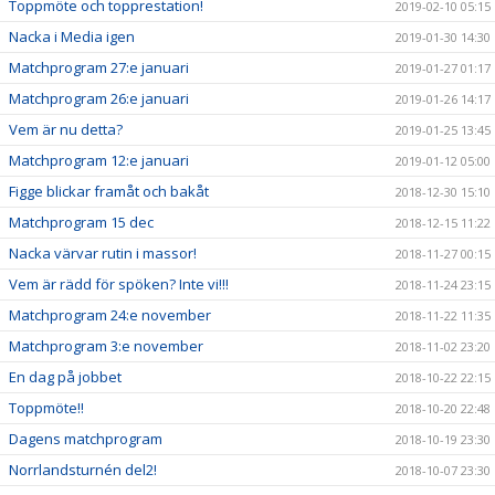
Toppmöte och topprestation!
2019-02-10 05:15
Nacka i Media igen
2019-01-30 14:30
Matchprogram 27:e januari
2019-01-27 01:17
Matchprogram 26:e januari
2019-01-26 14:17
Vem är nu detta?
2019-01-25 13:45
Matchprogram 12:e januari
2019-01-12 05:00
Figge blickar framåt och bakåt
2018-12-30 15:10
Matchprogram 15 dec
2018-12-15 11:22
Nacka värvar rutin i massor!
2018-11-27 00:15
Vem är rädd för spöken? Inte vi!!!
2018-11-24 23:15
Matchprogram 24:e november
2018-11-22 11:35
Matchprogram 3:e november
2018-11-02 23:20
En dag på jobbet
2018-10-22 22:15
Toppmöte!!
2018-10-20 22:48
Dagens matchprogram
2018-10-19 23:30
Norrlandsturnén del2!
2018-10-07 23:30