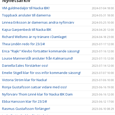
Nyhetsarkiv
VM-guldmedaljör till Nacka IBK!
2024-07-04 18:00
Toppback ansluter till damerna
2024-05-31 18:00
Linnea Eriksson är damernas andra nyförvärv
2024-05-25 10:00
Kajsa Garpenbeck till Nacka IBK
2024-04-20 12:00
Richard Wellsmo är ny tränare i Damlaget
2024-04-18 23:00
Thea Lindén redo för 23/24!
2023-07-17 12:00
Erica "Rajki" Klevbo fortsätter kommande säsong!
2023-07-16 12:00
Louise Mannerstål ansluter från Kalmarsund!
2023-07-15 12:00
Daniella Eales förstärker oss!
2023-07-14 12:00
Emelie Stigell klar för oss inför kommande säsong!
2023-07-07 10:00
Victoria Ström klar för Nacka!
2023-07-06 10:00
Ronja Gustafsson satsar vidare med oss!
2023-06-16 19:00
Nyförvärv Thom Linné klar för Nacka IBK Dam
2023-06-16 12:00
Ebba Hansson klar för 23/24!
2023-06-12 17:00
Rasmus Gustafsson förlänger!
2023-06-10 08:29