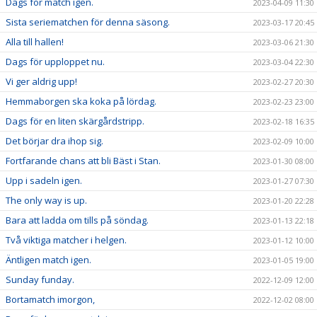
Dags för match igen.
2023-04-09 11:30
Sista seriematchen för denna säsong.
2023-03-17 20:45
Alla till hallen!
2023-03-06 21:30
Dags för upploppet nu.
2023-03-04 22:30
Vi ger aldrig upp!
2023-02-27 20:30
Hemmaborgen ska koka på lördag.
2023-02-23 23:00
Dags för en liten skärgårdstripp.
2023-02-18 16:35
Det börjar dra ihop sig.
2023-02-09 10:00
Fortfarande chans att bli Bäst i Stan.
2023-01-30 08:00
Upp i sadeln igen.
2023-01-27 07:30
The only way is up.
2023-01-20 22:28
Bara att ladda om tills på söndag.
2023-01-13 22:18
Två viktiga matcher i helgen.
2023-01-12 10:00
Äntligen match igen.
2023-01-05 19:00
Sunday funday.
2022-12-09 12:00
Bortamatch imorgon,
2022-12-02 08:00