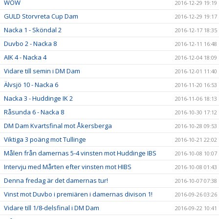
WOW
2016-12-29 19:19
GULD Storvreta Cup Dam
2016-12-29 19:17
Nacka 1 - Sköndal 2
2016-12-17 18:35
Duvbo 2 - Nacka 8
2016-12-11 16:48
AIK 4 - Nacka 4
2016-12-04 18:09
Vidare till semin i DM Dam
2016-12-01 11:40
Älvsjö 10 - Nacka 6
2016-11-20 16:53
Nacka 3 - Huddinge IK 2
2016-11-06 18:13
Råsunda 6 - Nacka 8
2016-10-30 17:12
DM Dam Kvartsfinal mot Åkersberga
2016-10-28 09:53
Viktiga 3 poäng mot Tullinge
2016-10-21 22:02
Målen från damernas 5-4 vinsten mot Huddinge IBS
2016-10-08 10:07
Intervju med Mårten efter vinsten mot HIBS
2016-10-08 01:43
Denna fredag är det damernas tur!
2016-10-07 07:38
Vinst mot Duvbo i premiären i damernas divison 1!
2016-09-26 03:26
Vidare till 1/8-delsfinal i DM Dam
2016-09-22 10:41