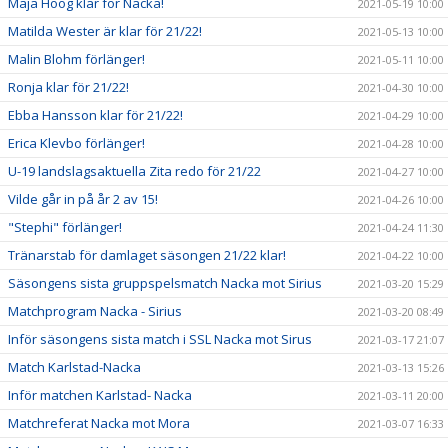
Maja Höög klar för Nacka!
2021-05-19 10:00
Matilda Wester är klar för 21/22!
2021-05-13 10:00
Malin Blohm förlänger!
2021-05-11 10:00
Ronja klar för 21/22!
2021-04-30 10:00
Ebba Hansson klar för 21/22!
2021-04-29 10:00
Erica Klevbo förlänger!
2021-04-28 10:00
U-19 landslagsaktuella Zita redo för 21/22
2021-04-27 10:00
Vilde går in på år 2 av 15!
2021-04-26 10:00
"Stephi" förlänger!
2021-04-24 11:30
Tränarstab för damlaget säsongen 21/22 klar!
2021-04-22 10:00
Säsongens sista gruppspelsmatch Nacka mot Sirius
2021-03-20 15:29
Matchprogram Nacka - Sirius
2021-03-20 08:49
Inför säsongens sista match i SSL Nacka mot Sirus
2021-03-17 21:07
Match Karlstad-Nacka
2021-03-13 15:26
Inför matchen Karlstad- Nacka
2021-03-11 20:00
Matchreferat Nacka mot Mora
2021-03-07 16:33