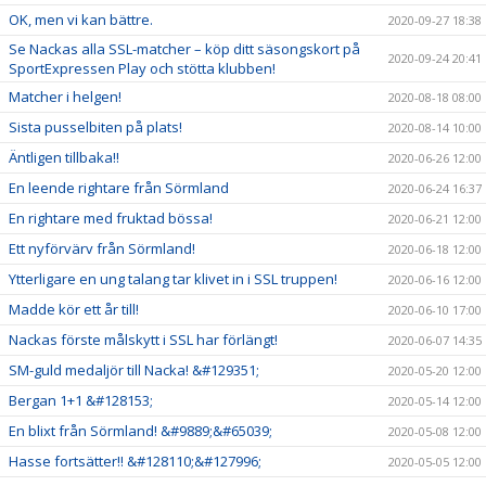
OK, men vi kan bättre.
2020-09-27 18:38
Se Nackas alla SSL-matcher – köp ditt säsongskort på
2020-09-24 20:41
SportExpressen Play och stötta klubben!
Matcher i helgen!
2020-08-18 08:00
Sista pusselbiten på plats!
2020-08-14 10:00
Äntligen tillbaka!!
2020-06-26 12:00
En leende rightare från Sörmland
2020-06-24 16:37
En rightare med fruktad bössa!
2020-06-21 12:00
Ett nyförvärv från Sörmland!
2020-06-18 12:00
Ytterligare en ung talang tar klivet in i SSL truppen!
2020-06-16 12:00
Madde kör ett år till!
2020-06-10 17:00
Nackas förste målskytt i SSL har förlängt!
2020-06-07 14:35
SM-guld medaljör till Nacka! &#129351;
2020-05-20 12:00
Bergan 1+1 &#128153;
2020-05-14 12:00
En blixt från Sörmland! &#9889;&#65039;
2020-05-08 12:00
Hasse fortsätter!! &#128110;&#127996;
2020-05-05 12:00