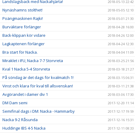
Landslagsback med Nackahjärta!
2018-05-13 22:42
Nynäshamns stolthet!
2018-05-05 12:10
Poängmaskinen Rajki!
2018-05-01 21:30
Burväktare förlänger
2018-04-28 16:00
Back-klippan kör vidare
2018-04-26 12:00
Lagkaptenen förlänger
2018-04-24 12:30
Bra start för Nacka.
2018-04-04 11:09
Miraklet i IFU, Nacka 7-7 Storvreta
2018-03-25 21:56
Kval 1 Nacka 5-4 Storvreta
2018-03-18 21:27
På söndag är det dags för kvalmatch 1!
2018-03-15 06:31
Vinst och klara för kval till allsvenskan!
2018-03-11 21:38
Avgörandet i damer div 1
2018-03-06 17:30
DM Dam semi
2017-12-20 11:14
Semifinal dags i DM: Nacka - Hammarby
2017-12-17 19:59
Nacka 9-2 Råsunda
2017-12-16 15:31
Huddinge IBS 4-5 Nacka
2017-12-11 08:33