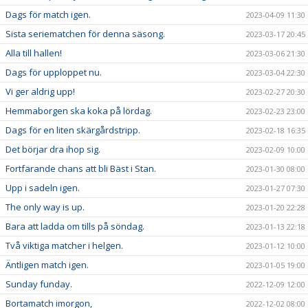
Dags för match igen.
2023-04-09 11:30
Sista seriematchen för denna säsong.
2023-03-17 20:45
Alla till hallen!
2023-03-06 21:30
Dags för upploppet nu.
2023-03-04 22:30
Vi ger aldrig upp!
2023-02-27 20:30
Hemmaborgen ska koka på lördag.
2023-02-23 23:00
Dags för en liten skärgårdstripp.
2023-02-18 16:35
Det börjar dra ihop sig.
2023-02-09 10:00
Fortfarande chans att bli Bäst i Stan.
2023-01-30 08:00
Upp i sadeln igen.
2023-01-27 07:30
The only way is up.
2023-01-20 22:28
Bara att ladda om tills på söndag.
2023-01-13 22:18
Två viktiga matcher i helgen.
2023-01-12 10:00
Äntligen match igen.
2023-01-05 19:00
Sunday funday.
2022-12-09 12:00
Bortamatch imorgon,
2022-12-02 08:00