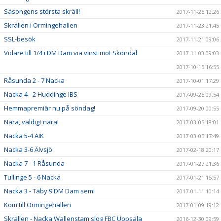
Säsongens största skräll!
2017-11-25 12:26
Skrällen i Ormingehallen
2017-11-23 21:45
SSL-besök
2017-11-21 09:06
Vidare till 1/4 i DM Dam via vinst mot Sköndal
2017-11-03 09:03
2017-10-15 16:55
Råsunda 2 - 7 Nacka
2017-10-01 17:29
Nacka 4 - 2 Huddinge IBS
2017-09-25 09:54
Hemmapremiär nu på söndag!
2017-09-20 00:55
Nära, väldigt nära!
2017-03-05 18:01
Nacka 5-4 AIK
2017-03-05 17:49
Nacka 3-6 Älvsjö
2017-02-18 20:17
Nacka 7 - 1 Råsunda
2017-01-27 21:36
Tullinge 5 - 6 Nacka
2017-01-21 15:57
Nacka 3 - Täby 9 DM Dam semi
2017-01-11 10:14
Kom till Ormingehallen
2017-01-09 19:12
Skrällen - Nacka Wallenstam slog FBC Uppsala
2016-12-30 09:59