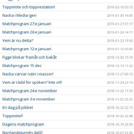
Toppmöte och topprestation!
2019-02-10 05:15
Nacka i Media igen
2019-01-30 14:30
Matchprogram 27:e januari
2019-01-27 01:17
Matchprogram 26:e januari
2019-01-26 14:17
Vem är nu detta?
2019-01-25 13:45
Matchprogram 12:e januari
2019-01-12 05:00
Figge blickar framåt och bakåt
2018-12-30 15:10
Matchprogram 15 dec
2018-12-15 11:22
Nacka värvar rutin i massor!
2018-11-27 00:15
Vem är rädd för spöken? Inte vi!!!
2018-11-24 23:15
Matchprogram 24:e november
2018-11-22 11:35
Matchprogram 3:e november
2018-11-02 23:20
En dag på jobbet
2018-10-22 22:15
Toppmöte!!
2018-10-20 22:48
Dagens matchprogram
2018-10-19 23:30
Norrlandsturnén del2!
2018-10-07 23:30