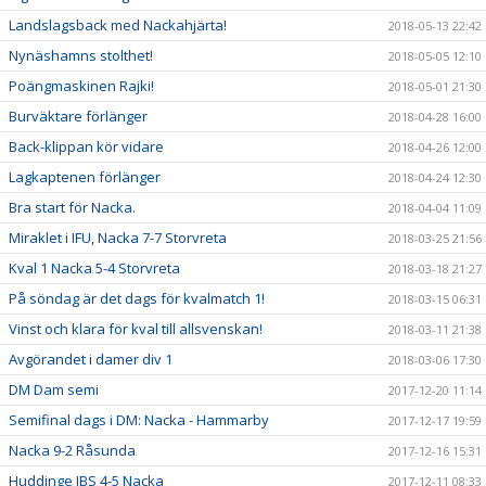
Landslagsback med Nackahjärta!
2018-05-13 22:42
Nynäshamns stolthet!
2018-05-05 12:10
Poängmaskinen Rajki!
2018-05-01 21:30
Burväktare förlänger
2018-04-28 16:00
Back-klippan kör vidare
2018-04-26 12:00
Lagkaptenen förlänger
2018-04-24 12:30
Bra start för Nacka.
2018-04-04 11:09
Miraklet i IFU, Nacka 7-7 Storvreta
2018-03-25 21:56
Kval 1 Nacka 5-4 Storvreta
2018-03-18 21:27
På söndag är det dags för kvalmatch 1!
2018-03-15 06:31
Vinst och klara för kval till allsvenskan!
2018-03-11 21:38
Avgörandet i damer div 1
2018-03-06 17:30
DM Dam semi
2017-12-20 11:14
Semifinal dags i DM: Nacka - Hammarby
2017-12-17 19:59
Nacka 9-2 Råsunda
2017-12-16 15:31
Huddinge IBS 4-5 Nacka
2017-12-11 08:33