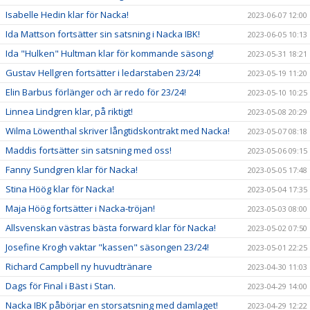
Isabelle Hedin klar för Nacka!
2023-06-07 12:00
Ida Mattson fortsätter sin satsning i Nacka IBK!
2023-06-05 10:13
Ida "Hulken" Hultman klar för kommande säsong!
2023-05-31 18:21
Gustav Hellgren fortsätter i ledarstaben 23/24!
2023-05-19 11:20
Elin Barbus förlänger och är redo för 23/24!
2023-05-10 10:25
Linnea Lindgren klar, på riktigt!
2023-05-08 20:29
Wilma Löwenthal skriver långtidskontrakt med Nacka!
2023-05-07 08:18
Maddis fortsätter sin satsning med oss!
2023-05-06 09:15
Fanny Sundgren klar för Nacka!
2023-05-05 17:48
Stina Höög klar för Nacka!
2023-05-04 17:35
Maja Höög fortsätter i Nacka-tröjan!
2023-05-03 08:00
Allsvenskan västras bästa forward klar för Nacka!
2023-05-02 07:50
Josefine Krogh vaktar "kassen" säsongen 23/24!
2023-05-01 22:25
Richard Campbell ny huvudtränare
2023-04-30 11:03
Dags för Final i Bäst i Stan.
2023-04-29 14:00
Nacka IBK påbörjar en storsatsning med damlaget!
2023-04-29 12:22