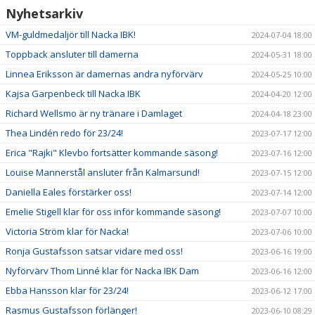
Nyhetsarkiv
VM-guldmedaljör till Nacka IBK!
2024-07-04 18:00
Toppback ansluter till damerna
2024-05-31 18:00
Linnea Eriksson är damernas andra nyförvärv
2024-05-25 10:00
Kajsa Garpenbeck till Nacka IBK
2024-04-20 12:00
Richard Wellsmo är ny tränare i Damlaget
2024-04-18 23:00
Thea Lindén redo för 23/24!
2023-07-17 12:00
Erica "Rajki" Klevbo fortsätter kommande säsong!
2023-07-16 12:00
Louise Mannerstål ansluter från Kalmarsund!
2023-07-15 12:00
Daniella Eales förstärker oss!
2023-07-14 12:00
Emelie Stigell klar för oss inför kommande säsong!
2023-07-07 10:00
Victoria Ström klar för Nacka!
2023-07-06 10:00
Ronja Gustafsson satsar vidare med oss!
2023-06-16 19:00
Nyförvärv Thom Linné klar för Nacka IBK Dam
2023-06-16 12:00
Ebba Hansson klar för 23/24!
2023-06-12 17:00
Rasmus Gustafsson förlänger!
2023-06-10 08:29