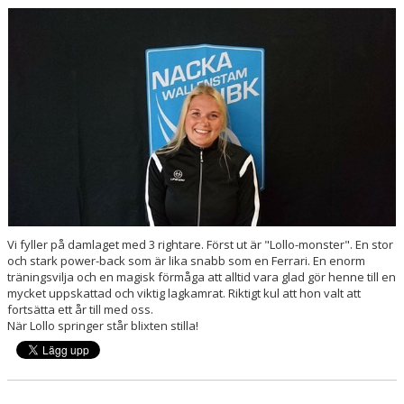
KONTAKT
Vi fyller på damlaget med 3 rightare. Först ut är "Lollo-monster". En stor
och stark power-back som är lika snabb som en Ferrari. En enorm
träningsvilja och en magisk förmåga att alltid vara glad gör henne till en
mycket uppskattad och viktig lagkamrat. Riktigt kul att hon valt att
fortsätta ett år till med oss.
När Lollo springer står blixten stilla!