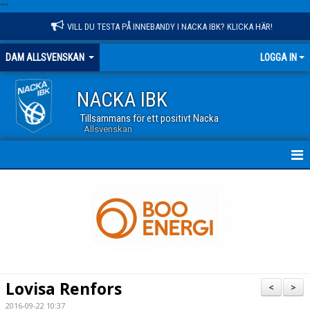
"
"
VILL DU TESTA PÅ INNEBANDY I NACKA IBK? KLICKA HÄR!
DAM ALLSVENSKAN
LOGGA IN
NACKA IBK
Tillsammans för ett positivt Nacka
Allsvenskan
HEM
NYHETER
TRUPPEN
KALENDER
Lovisa Renfors
<
>
MATCHER
2016-09-22 10:37