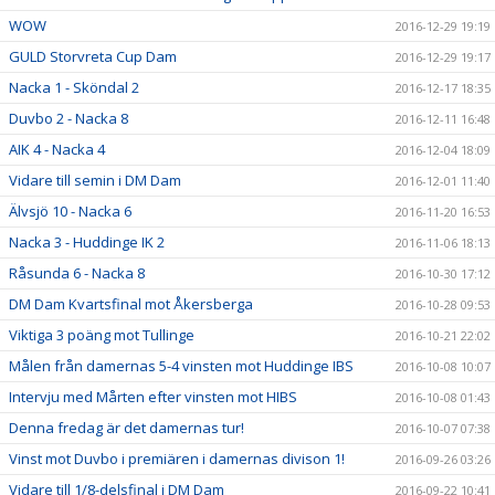
WOW
2016-12-29 19:19
GULD Storvreta Cup Dam
2016-12-29 19:17
Nacka 1 - Sköndal 2
2016-12-17 18:35
Duvbo 2 - Nacka 8
2016-12-11 16:48
AIK 4 - Nacka 4
2016-12-04 18:09
Vidare till semin i DM Dam
2016-12-01 11:40
Älvsjö 10 - Nacka 6
2016-11-20 16:53
Nacka 3 - Huddinge IK 2
2016-11-06 18:13
Råsunda 6 - Nacka 8
2016-10-30 17:12
DM Dam Kvartsfinal mot Åkersberga
2016-10-28 09:53
Viktiga 3 poäng mot Tullinge
2016-10-21 22:02
Målen från damernas 5-4 vinsten mot Huddinge IBS
2016-10-08 10:07
Intervju med Mårten efter vinsten mot HIBS
2016-10-08 01:43
Denna fredag är det damernas tur!
2016-10-07 07:38
Vinst mot Duvbo i premiären i damernas divison 1!
2016-09-26 03:26
Vidare till 1/8-delsfinal i DM Dam
2016-09-22 10:41