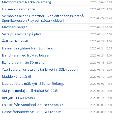
Matchprogram Nacka - Warberg
2020-10-04 10:23
OK, men vi kan bättre.
2020-09-27 18:38
Se Nackas alla SSL-matcher – köp ditt säsongskort på
2020-09-24 20:41
SportExpressen Play och stötta klubben!
Matcher i helgen!
2020-08-18 08:00
Sista pusselbiten på plats!
2020-08-14 10:00
Äntligen tillbaka!!
2020-06-26 12:00
En leende rightare från Sörmland
2020-06-24 16:37
En rightare med fruktad bössa!
2020-06-21 12:00
Ett nyförvärv från Sörmland!
2020-06-18 12:00
Ytterligare en ung talang tar klivet in i SSL truppen!
2020-06-16 12:00
Madde kör ett år till!
2020-06-10 17:00
Nackas förste målskytt i SSL har förlängt!
2020-06-07 14:35
SM-guld medaljör till Nacka! &#129351;
2020-05-20 12:00
Bergan 1+1 &#128153;
2020-05-14 12:00
En blixt från Sörmland! &#9889;&#65039;
2020-05-08 12:00
Hasse fortsätter!! &#128110;&#127996;
2020-05-05 12:00