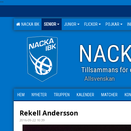
"
"
NACKA IBK
SENIOR
JUNIOR
FLICKOR
POJKAR
I
NACK
Tillsammans för e
Allsvenskan
HEM
NYHETER
TRUPPEN
KALENDER
MATCHER
KO
Rekell Andersson
2016-09-22 10:39