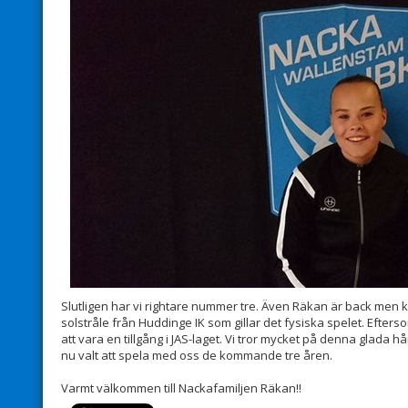
Slutligen har vi rightare nummer tre. Även Räkan är back men ka
solstråle från Huddinge IK som gillar det fysiska spelet. Eft
att vara en tillgång i JAS-laget. Vi tror mycket på denna glada 
nu valt att spela med oss de kommande tre åren.
Varmt välkommen till Nackafamiljen Räkan!!