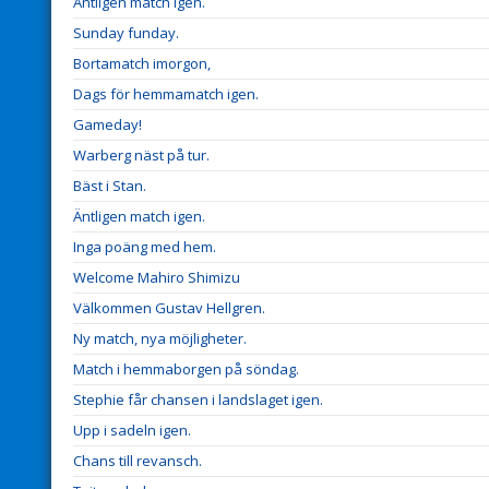
Äntligen match igen.
Sunday funday.
Bortamatch imorgon,
Dags för hemmamatch igen.
Gameday!
Warberg näst på tur.
Bäst i Stan.
Äntligen match igen.
Inga poäng med hem.
Welcome Mahiro Shimizu
Välkommen Gustav Hellgren.
Ny match, nya möjligheter.
Match i hemmaborgen på söndag.
Stephie får chansen i landslaget igen.
Upp i sadeln igen.
Chans till revansch.