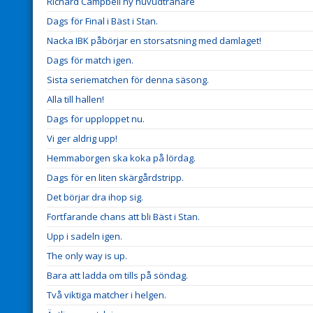
Richard Campbell ny huvudtränare
Dags för Final i Bäst i Stan.
Nacka IBK påbörjar en storsatsning med damlaget!
Dags för match igen.
Sista seriematchen för denna säsong.
Alla till hallen!
Dags för upploppet nu.
Vi ger aldrig upp!
Hemmaborgen ska koka på lördag.
Dags för en liten skärgårdstripp.
Det börjar dra ihop sig.
Fortfarande chans att bli Bäst i Stan.
Upp i sadeln igen.
The only way is up.
Bara att ladda om tills på söndag.
Två viktiga matcher i helgen.