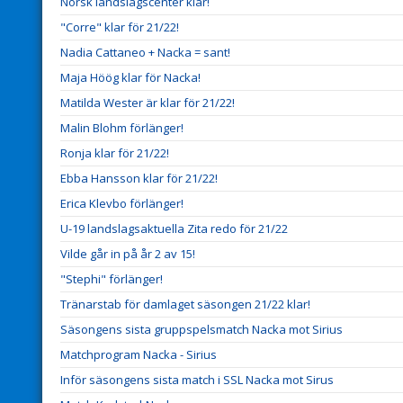
Norsk landslagscenter klar!
"Corre" klar för 21/22!
Nadia Cattaneo + Nacka = sant!
Maja Höög klar för Nacka!
Matilda Wester är klar för 21/22!
Malin Blohm förlänger!
Ronja klar för 21/22!
Ebba Hansson klar för 21/22!
Erica Klevbo förlänger!
U-19 landslagsaktuella Zita redo för 21/22
Vilde går in på år 2 av 15!
"Stephi" förlänger!
Tränarstab för damlaget säsongen 21/22 klar!
Säsongens sista gruppspelsmatch Nacka mot Sirius
Matchprogram Nacka - Sirius
Inför säsongens sista match i SSL Nacka mot Sirus