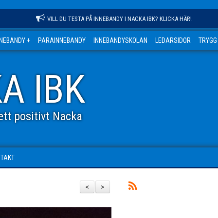
VILL DU TESTA PÅ INNEBANDY I NACKA IBK? KLICKA HÄR!
NNEBANDY +
PARAINNEBANDY
INNEBANDYSKOLAN
LEDARSIDOR
TRYGG
A IBK
tt positivt Nacka
NTAKT
<
>