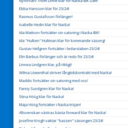
Nyförvärv Thom Linné klar för Nacka IBK Dam
Ebba Hansson klar för 23/24!
Rasmus Gustafsson förlänger!
Isabelle Hedin klar för Nacka!
Ida Mattson fortsätter sin satsning i Nacka IBK!
Ida "Hulken" Hultman klar för kommande säsong!
Gustav Hellgren fortsätter i ledarstaben 23/24!
Elin Barbus förlänger och är redo för 23/24!
Linnea Lindgren klar, på riktigt!
Wilma Löwenthal skriver långtidskontrakt med Nacka!
Maddis fortsätter sin satsning med oss!
Fanny Sundgren klar för Nacka!
Stina Höög klar för Nacka!
Maja Höög fortsätter i Nacka-tröjan!
Allsvenskan västras bästa forward klar för Nacka!
Josefine Krogh vaktar "kassen" säsongen 23/24!