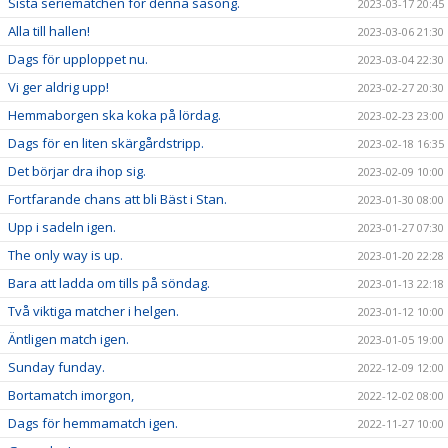
Sista seriematchen för denna säsong.
2023-03-17 20:45
Alla till hallen!
2023-03-06 21:30
Dags för upploppet nu.
2023-03-04 22:30
Vi ger aldrig upp!
2023-02-27 20:30
Hemmaborgen ska koka på lördag.
2023-02-23 23:00
Dags för en liten skärgårdstripp.
2023-02-18 16:35
Det börjar dra ihop sig.
2023-02-09 10:00
Fortfarande chans att bli Bäst i Stan.
2023-01-30 08:00
Upp i sadeln igen.
2023-01-27 07:30
The only way is up.
2023-01-20 22:28
Bara att ladda om tills på söndag.
2023-01-13 22:18
Två viktiga matcher i helgen.
2023-01-12 10:00
Äntligen match igen.
2023-01-05 19:00
Sunday funday.
2022-12-09 12:00
Bortamatch imorgon,
2022-12-02 08:00
Dags för hemmamatch igen.
2022-11-27 10:00