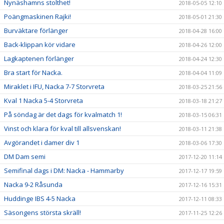
Nynäshamns stolthet!
2018-05-05 12:10
Poängmaskinen Rajki!
2018-05-01 21:30
Burväktare förlänger
2018-04-28 16:00
Back-klippan kör vidare
2018-04-26 12:00
Lagkaptenen förlänger
2018-04-24 12:30
Bra start för Nacka.
2018-04-04 11:09
Miraklet i IFU, Nacka 7-7 Storvreta
2018-03-25 21:56
Kval 1 Nacka 5-4 Storvreta
2018-03-18 21:27
På söndag är det dags för kvalmatch 1!
2018-03-15 06:31
Vinst och klara för kval till allsvenskan!
2018-03-11 21:38
Avgörandet i damer div 1
2018-03-06 17:30
DM Dam semi
2017-12-20 11:14
Semifinal dags i DM: Nacka - Hammarby
2017-12-17 19:59
Nacka 9-2 Råsunda
2017-12-16 15:31
Huddinge IBS 4-5 Nacka
2017-12-11 08:33
Säsongens största skräll!
2017-11-25 12:26