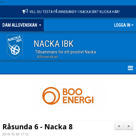
"
"
VILL DU TESTA PÅ INNEBANDY I NACKA IBK? KLICKA HÄR!
DAM ALLSVENSKAN
LOGGA IN
NACKA IBK
Tillsammans för ett positivt Nacka
Allsvenskan
HEM
NYHETER
TRUPPEN
KALENDER
Råsunda 6 - Nacka 8
<
>
MATCHER
2016-10-30 17:12