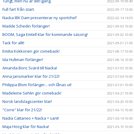
Tungt, men nu är det igång.
2022-09-19 09:40
Full fart från start.
2022-09-17 13:00
Nacka IBK Dam presenterar ny sportchef
2022-02-14 14:05
Madde Schedin förlänger!
2021-09-03 10:00
BOOM, Saga Emtell klar för kommande säsong!
2021-09-02 10:00
Tack för allt!
2021-09-01 21:00
Emilia Kokkonen gör comeback!
2021-08-17 10:00
Ida Hultman förlänger!
2021-08-16 10:00
Amanda Boric Svärd till Nacka!
2021-07-05 10:00
Anna Jansmarker klar för 21/22!
2021-07-04 10:00
Philippa Blom förlänger... och lånas ut!
2021-07-01 10:00
Madeleine Sehlin gör comeback!
2021-06-21 10:00
Norsk landslagscenter klar!
2021-06-20 10:00
"Corre" klar för 21/22!
2021-06-15 10:00
Nadia Cattaneo + Nacka = sant!
2021-06-14 10:00
Maja Höög klar för Nacka!
2021-05-19 10:00