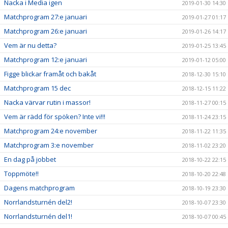
Nacka i Media igen
2019-01-30 14:30
Matchprogram 27:e januari
2019-01-27 01:17
Matchprogram 26:e januari
2019-01-26 14:17
Vem är nu detta?
2019-01-25 13:45
Matchprogram 12:e januari
2019-01-12 05:00
Figge blickar framåt och bakåt
2018-12-30 15:10
Matchprogram 15 dec
2018-12-15 11:22
Nacka värvar rutin i massor!
2018-11-27 00:15
Vem är rädd för spöken? Inte vi!!!
2018-11-24 23:15
Matchprogram 24:e november
2018-11-22 11:35
Matchprogram 3:e november
2018-11-02 23:20
En dag på jobbet
2018-10-22 22:15
Toppmöte!!
2018-10-20 22:48
Dagens matchprogram
2018-10-19 23:30
Norrlandsturnén del2!
2018-10-07 23:30
Norrlandsturnén del1!
2018-10-07 00:45