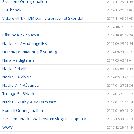
Skrällen i Ormingehallen
2017-11-23 21:45
SSL-besök
2017-11-21 09:06
Vidare till 1/4 i DM Dam via vinst mot Sköndal
2017-11-03 09:03
2017-10-15 16:55
Råsunda 2 - 7 Nacka
2017-10-01 17:29
Nacka 4 - 2 Huddinge IBS
2017-09-25 09:54
Hemmapremiär nu på söndag!
2017-09-20 00:55
Nära, väldigt nära!
2017-03-05 18:01
Nacka 5-4 AIK
2017-03-05 17:49
Nacka 3-6 Älvsjö
2017-02-18 20:17
Nacka 7 - 1 Råsunda
2017-01-27 21:36
Tullinge 5 - 6 Nacka
2017-01-21 15:57
Nacka 3 - Täby 9 DM Dam semi
2017-01-11 10:14
Kom till Ormingehallen
2017-01-09 19:12
Skrällen - Nacka Wallenstam slog FBC Uppsala
2016-12-30 09:59
WOW
2016-12-29 19:19