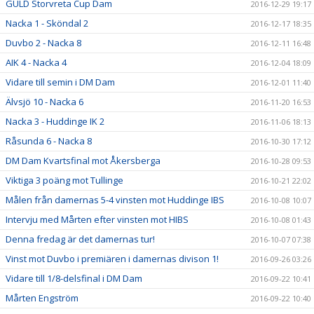
GULD Storvreta Cup Dam
2016-12-29 19:17
Nacka 1 - Sköndal 2
2016-12-17 18:35
Duvbo 2 - Nacka 8
2016-12-11 16:48
AIK 4 - Nacka 4
2016-12-04 18:09
Vidare till semin i DM Dam
2016-12-01 11:40
Älvsjö 10 - Nacka 6
2016-11-20 16:53
Nacka 3 - Huddinge IK 2
2016-11-06 18:13
Råsunda 6 - Nacka 8
2016-10-30 17:12
DM Dam Kvartsfinal mot Åkersberga
2016-10-28 09:53
Viktiga 3 poäng mot Tullinge
2016-10-21 22:02
Målen från damernas 5-4 vinsten mot Huddinge IBS
2016-10-08 10:07
Intervju med Mårten efter vinsten mot HIBS
2016-10-08 01:43
Denna fredag är det damernas tur!
2016-10-07 07:38
Vinst mot Duvbo i premiären i damernas divison 1!
2016-09-26 03:26
Vidare till 1/8-delsfinal i DM Dam
2016-09-22 10:41
Mårten Engström
2016-09-22 10:40