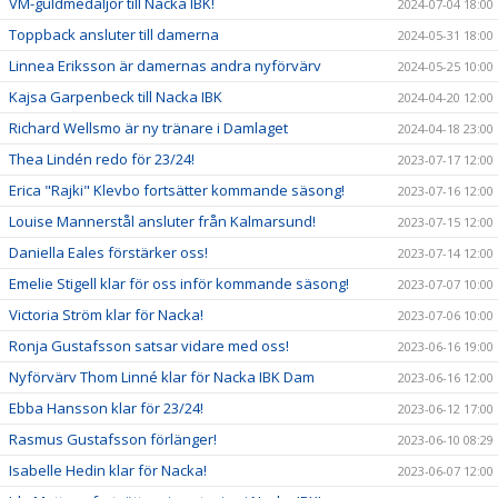
VM-guldmedaljör till Nacka IBK!
2024-07-04 18:00
Toppback ansluter till damerna
2024-05-31 18:00
Linnea Eriksson är damernas andra nyförvärv
2024-05-25 10:00
Kajsa Garpenbeck till Nacka IBK
2024-04-20 12:00
Richard Wellsmo är ny tränare i Damlaget
2024-04-18 23:00
Thea Lindén redo för 23/24!
2023-07-17 12:00
Erica "Rajki" Klevbo fortsätter kommande säsong!
2023-07-16 12:00
Louise Mannerstål ansluter från Kalmarsund!
2023-07-15 12:00
Daniella Eales förstärker oss!
2023-07-14 12:00
Emelie Stigell klar för oss inför kommande säsong!
2023-07-07 10:00
Victoria Ström klar för Nacka!
2023-07-06 10:00
Ronja Gustafsson satsar vidare med oss!
2023-06-16 19:00
Nyförvärv Thom Linné klar för Nacka IBK Dam
2023-06-16 12:00
Ebba Hansson klar för 23/24!
2023-06-12 17:00
Rasmus Gustafsson förlänger!
2023-06-10 08:29
Isabelle Hedin klar för Nacka!
2023-06-07 12:00