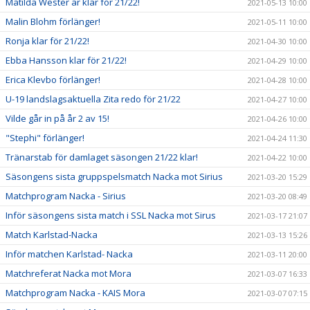
Matilda Wester är klar för 21/22!
2021-05-13 10:00
Malin Blohm förlänger!
2021-05-11 10:00
Ronja klar för 21/22!
2021-04-30 10:00
Ebba Hansson klar för 21/22!
2021-04-29 10:00
Erica Klevbo förlänger!
2021-04-28 10:00
U-19 landslagsaktuella Zita redo för 21/22
2021-04-27 10:00
Vilde går in på år 2 av 15!
2021-04-26 10:00
"Stephi" förlänger!
2021-04-24 11:30
Tränarstab för damlaget säsongen 21/22 klar!
2021-04-22 10:00
Säsongens sista gruppspelsmatch Nacka mot Sirius
2021-03-20 15:29
Matchprogram Nacka - Sirius
2021-03-20 08:49
Inför säsongens sista match i SSL Nacka mot Sirus
2021-03-17 21:07
Match Karlstad-Nacka
2021-03-13 15:26
Inför matchen Karlstad- Nacka
2021-03-11 20:00
Matchreferat Nacka mot Mora
2021-03-07 16:33
Matchprogram Nacka - KAIS Mora
2021-03-07 07:15