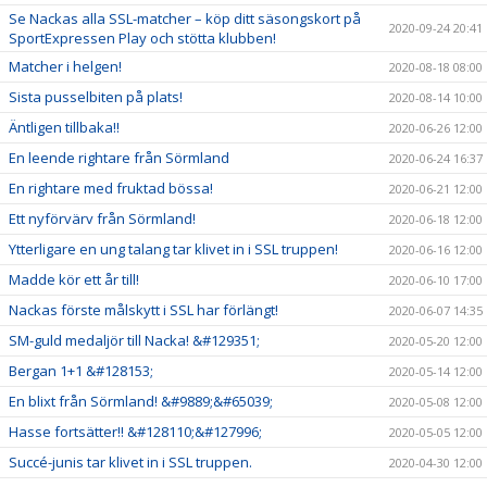
Se Nackas alla SSL-matcher – köp ditt säsongskort på
2020-09-24 20:41
SportExpressen Play och stötta klubben!
Matcher i helgen!
2020-08-18 08:00
Sista pusselbiten på plats!
2020-08-14 10:00
Äntligen tillbaka!!
2020-06-26 12:00
En leende rightare från Sörmland
2020-06-24 16:37
En rightare med fruktad bössa!
2020-06-21 12:00
Ett nyförvärv från Sörmland!
2020-06-18 12:00
Ytterligare en ung talang tar klivet in i SSL truppen!
2020-06-16 12:00
Madde kör ett år till!
2020-06-10 17:00
Nackas förste målskytt i SSL har förlängt!
2020-06-07 14:35
SM-guld medaljör till Nacka! &#129351;
2020-05-20 12:00
Bergan 1+1 &#128153;
2020-05-14 12:00
En blixt från Sörmland! &#9889;&#65039;
2020-05-08 12:00
Hasse fortsätter!! &#128110;&#127996;
2020-05-05 12:00
Succé-junis tar klivet in i SSL truppen.
2020-04-30 12:00