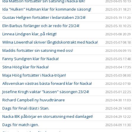
Ida Mattson fortsätter sin satsning i Nacka IBK!
2023-06-05 10:13
Ida "Hulken" Hultman klar för kommande säsong!
2023-05-31 18:21
Gustav Hellgren fortsätter i ledarstaben 23/24!
2023-05-19 11:20
Elin Barbus förlänger och är redo för 23/24!
2023-05-10 10:25
Linnea Lindgren klar, på riktigt!
2023-05-08 20:29
Wilma Löwenthal skriver långtidskontrakt med Nacka!
2023-05-07 08:18
Maddis fortsätter sin satsning med oss!
2023-05-06 09:15
Fanny Sundgren klar för Nacka!
2023-05-05 17:48
Stina Höög klar för Nacka!
2023-05-04 17:35
Maja Höög fortsätter i Nacka-tröjan!
2023-05-03 08:00
Allsvenskan västras bästa forward klar för Nacka!
2023-05-02 07:50
Josefine Krogh vaktar "kassen" säsongen 23/24!
2023-05-01 22:25
Richard Campbell ny huvudtränare
2023-04-30 11:03
Dags för Final i Bäst i Stan.
2023-04-29 14:00
Nacka IBK påbörjar en storsatsning med damlaget!
2023-04-29 12:22
Dags för match igen.
2023-04-09 11:30