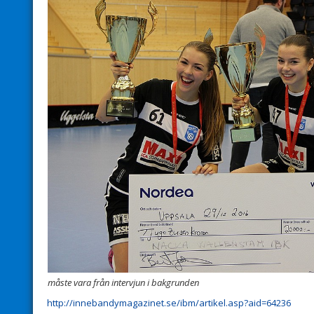
måste vara från intervjun i bakgrunden
http://innebandymagazinet.se/ibm/artikel.asp?aid=64236