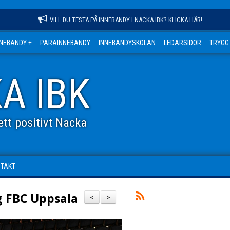
VILL DU TESTA PÅ INNEBANDY I NACKA IBK? KLICKA HÄR!
NNEBANDY +
PARAINNEBANDY
INNEBANDYSKOLAN
LEDARSIDOR
TRYGG
A IBK
tt positivt Nacka
NTAKT
g FBC Uppsala
<
>