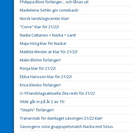
Philippa Blom förlänger... och lånas ut!
Madeleine Sehlin gör comeback!
Norsk landslagscenter klar!
"Corre" klar för 21/22!
Nadia Cattaneo + Nacka = sant!
Maja Höög klar för Nacka!
Matilda Wester är klar för 21/22!
Malin Blohm förlänger!
Ronja klar för 21/22!
Ebba Hansson klar för 21/22!
Erica Klevbo förlänger!
U-19 landslagsaktuella Zita redo för 21/22
Vilde går in på år 2 av 15!
"Stephi" förlänger!
Tränarstab för damlaget säsongen 21/22 klar!
Säsongens sista gruppspelsmatch Nacka mot Sirius