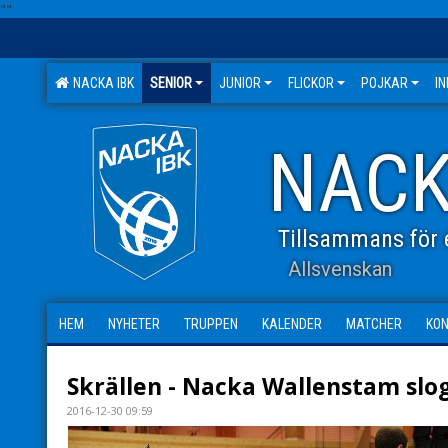
"
"
NACKA IBK
SENIOR
JUNIOR
FLICKOR
POJKAR
I
NACK
Tillsammans för e
Allsvenskan
HEM
NYHETER
TRUPPEN
KALENDER
MATCHER
KO
Skrällen - Nacka Wallenstam slo
2016-12-30 09:59