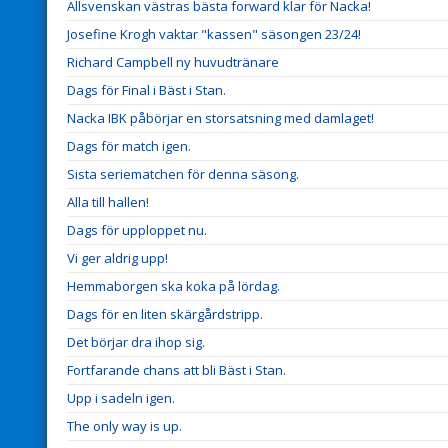
Allsvenskan västras bästa forward klar för Nacka!
Josefine Krogh vaktar "kassen" säsongen 23/24!
Richard Campbell ny huvudtränare
Dags för Final i Bäst i Stan.
Nacka IBK påbörjar en storsatsning med damlaget!
Dags för match igen.
Sista seriematchen för denna säsong.
Alla till hallen!
Dags för upploppet nu.
Vi ger aldrig upp!
Hemmaborgen ska koka på lördag.
Dags för en liten skärgårdstripp.
Det börjar dra ihop sig.
Fortfarande chans att bli Bäst i Stan.
Upp i sadeln igen.
The only way is up.