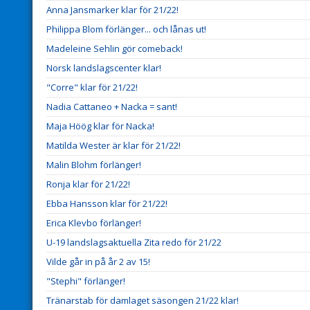
Anna Jansmarker klar för 21/22!
Philippa Blom förlänger... och lånas ut!
Madeleine Sehlin gör comeback!
Norsk landslagscenter klar!
"Corre" klar för 21/22!
Nadia Cattaneo + Nacka = sant!
Maja Höög klar för Nacka!
Matilda Wester är klar för 21/22!
Malin Blohm förlänger!
Ronja klar för 21/22!
Ebba Hansson klar för 21/22!
Erica Klevbo förlänger!
U-19 landslagsaktuella Zita redo för 21/22
Vilde går in på år 2 av 15!
"Stephi" förlänger!
Tränarstab för damlaget säsongen 21/22 klar!