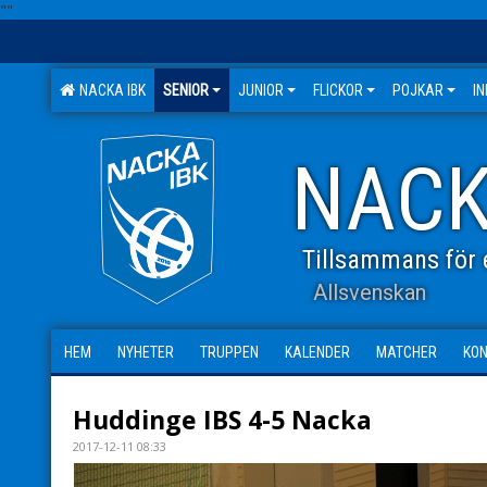
"
"
NACKA IBK
SENIOR
JUNIOR
FLICKOR
POJKAR
I
NACK
Tillsammans för e
Allsvenskan
HEM
NYHETER
TRUPPEN
KALENDER
MATCHER
KO
Huddinge IBS 4-5 Nacka
2017-12-11 08:33