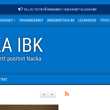
VILL DU TESTA PÅ INNEBANDY I NACKA IBK? KLICKA HÄR!
NNEBANDY +
PARAINNEBANDY
INNEBANDYSKOLAN
LEDARSIDOR
TRYGG
A IBK
tt positivt Nacka
NTAKT
<
>