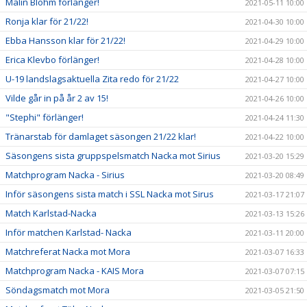
Malin Blohm förlänger!
2021-05-11 10:00
Ronja klar för 21/22!
2021-04-30 10:00
Ebba Hansson klar för 21/22!
2021-04-29 10:00
Erica Klevbo förlänger!
2021-04-28 10:00
U-19 landslagsaktuella Zita redo för 21/22
2021-04-27 10:00
Vilde går in på år 2 av 15!
2021-04-26 10:00
"Stephi" förlänger!
2021-04-24 11:30
Tränarstab för damlaget säsongen 21/22 klar!
2021-04-22 10:00
Säsongens sista gruppspelsmatch Nacka mot Sirius
2021-03-20 15:29
Matchprogram Nacka - Sirius
2021-03-20 08:49
Inför säsongens sista match i SSL Nacka mot Sirus
2021-03-17 21:07
Match Karlstad-Nacka
2021-03-13 15:26
Inför matchen Karlstad- Nacka
2021-03-11 20:00
Matchreferat Nacka mot Mora
2021-03-07 16:33
Matchprogram Nacka - KAIS Mora
2021-03-07 07:15
Söndagsmatch mot Mora
2021-03-05 21:50