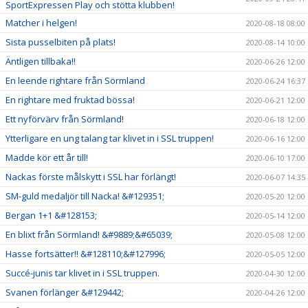
SportExpressen Play och stötta klubben!
Matcher i helgen!
2020-08-18 08:00
Sista pusselbiten på plats!
2020-08-14 10:00
Äntligen tillbaka!!
2020-06-26 12:00
En leende rightare från Sörmland
2020-06-24 16:37
En rightare med fruktad bössa!
2020-06-21 12:00
Ett nyförvärv från Sörmland!
2020-06-18 12:00
Ytterligare en ung talang tar klivet in i SSL truppen!
2020-06-16 12:00
Madde kör ett år till!
2020-06-10 17:00
Nackas förste målskytt i SSL har förlängt!
2020-06-07 14:35
SM-guld medaljör till Nacka! &#129351;
2020-05-20 12:00
Bergan 1+1 &#128153;
2020-05-14 12:00
En blixt från Sörmland! &#9889;&#65039;
2020-05-08 12:00
Hasse fortsätter!! &#128110;&#127996;
2020-05-05 12:00
Succé-junis tar klivet in i SSL truppen.
2020-04-30 12:00
Svanen förlänger &#129442;
2020-04-26 12:00