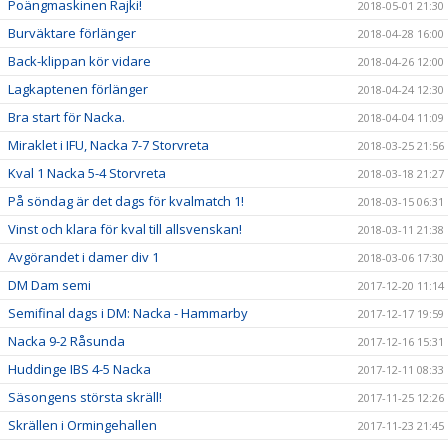
Poängmaskinen Rajki!
2018-05-01 21:30
Burväktare förlänger
2018-04-28 16:00
Back-klippan kör vidare
2018-04-26 12:00
Lagkaptenen förlänger
2018-04-24 12:30
Bra start för Nacka.
2018-04-04 11:09
Miraklet i IFU, Nacka 7-7 Storvreta
2018-03-25 21:56
Kval 1 Nacka 5-4 Storvreta
2018-03-18 21:27
På söndag är det dags för kvalmatch 1!
2018-03-15 06:31
Vinst och klara för kval till allsvenskan!
2018-03-11 21:38
Avgörandet i damer div 1
2018-03-06 17:30
DM Dam semi
2017-12-20 11:14
Semifinal dags i DM: Nacka - Hammarby
2017-12-17 19:59
Nacka 9-2 Råsunda
2017-12-16 15:31
Huddinge IBS 4-5 Nacka
2017-12-11 08:33
Säsongens största skräll!
2017-11-25 12:26
Skrällen i Ormingehallen
2017-11-23 21:45