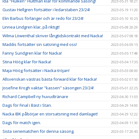
Ida "Hulken" Hultman klar för kommande säsong!
2023-05-31 18:21
Gustav Hellgren fortsätter i ledarstaben 23/24!
2023-05-19 11:20
Elin Barbus förlänger och är redo för 23/24!
2023-05-10 10:25
Linnea Lindgren klar, på riktigt!
2023-05-08 20:29
Wilma Löwenthal skriver långtidskontrakt med Nacka!
2023-05-07 08:18
Maddis fortsätter sin satsning med oss!
2023-05-06 09:15
Fanny Sundgren klar för Nacka!
2023-05-05 17:48
Stina Höög klar för Nacka!
2023-05-04 17:35
Maja Höög fortsätter i Nacka-tröjan!
2023-05-03 08:00
Allsvenskan västras bästa forward klar för Nacka!
2023-05-02 07:50
Josefine Krogh vaktar "kassen" säsongen 23/24!
2023-05-01 22:25
Richard Campbell ny huvudtränare
2023-04-30 11:03
Dags för Final i Bäst i Stan.
2023-04-29 14:00
Nacka IBK påbörjar en storsatsning med damlaget!
2023-04-29 12:22
Dags för match igen.
2023-04-09 11:30
Sista seriematchen för denna säsong.
2023-03-17 20:45