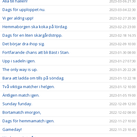
Alla till hallen!
2023-03-06 21:30
Dags för upploppet nu.
2023-03-04 22:30
Vi ger aldrig upp!
2023-02-27 20:30
Hemmaborgen ska koka på lördag.
2023-02-23 23:00
Dags för en liten skärgårdstripp.
2023-02-18 16:35
Det börjar dra ihop sig.
2023-02-09 10:00
Fortfarande chans att bli Bäst i Stan.
2023-01-30 08:00
Upp i sadeln igen.
2023-01-27 07:30
The only way is up.
2023-01-20 22:28
Bara att ladda om tills på söndag.
2023-01-13 22:18
Två viktiga matcher i helgen.
2023-01-12 10:00
Äntligen match igen.
2023-01-05 19:00
Sunday funday.
2022-12-09 12:00
Bortamatch imorgon,
2022-12-02 08:00
Dags för hemmamatch igen.
2022-11-27 10:00
Gameday!
2022-11-23 10:45