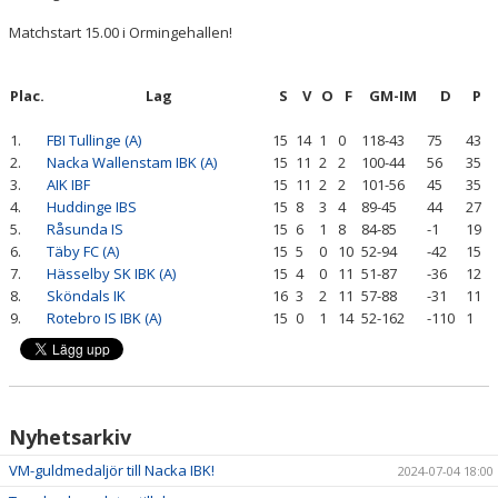
Matchstart 15.00 i Ormingehallen!
Plac.
Lag
S
V
O
F
GM-IM
D
P
1.
FBI Tullinge (A)
15
14
1
0
118-43
75
43
2.
Nacka Wallenstam IBK (A)
15
11
2
2
100-44
56
35
3.
AIK IBF
15
11
2
2
101-56
45
35
4.
Huddinge IBS
15
8
3
4
89-45
44
27
5.
Råsunda IS
15
6
1
8
84-85
-1
19
6.
Täby FC (A)
15
5
0
10
52-94
-42
15
7.
Hässelby SK IBK (A)
15
4
0
11
51-87
-36
12
8.
Sköndals IK
16
3
2
11
57-88
-31
11
9.
Rotebro IS IBK (A)
15
0
1
14
52-162
-110
1
Nyhetsarkiv
VM-guldmedaljör till Nacka IBK!
2024-07-04 18:00