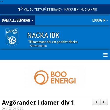
"
"
VILL DU TESTA PÅ INNEBANDY I NACKA IBK? KLICKA HÄR!
DAM ALLSVENSKAN
LOGGA IN
NACKA IBK
Tillsammans för ett positivt Nacka
Allsvenskan
HEM
NYHETER
TRUPPEN
KALENDER
Avgörandet i damer div 1
<
>
MATCHER
2018-03-06 17:30