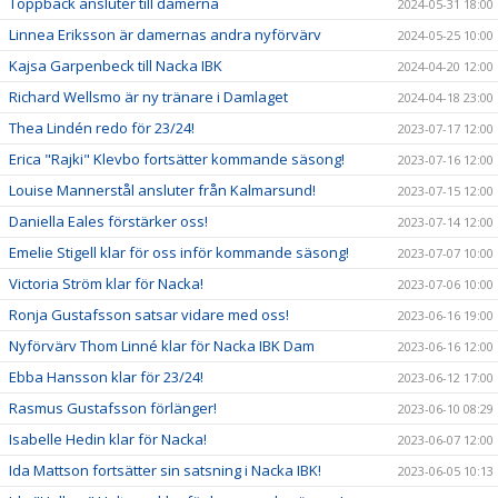
Toppback ansluter till damerna
2024-05-31 18:00
Linnea Eriksson är damernas andra nyförvärv
2024-05-25 10:00
Kajsa Garpenbeck till Nacka IBK
2024-04-20 12:00
Richard Wellsmo är ny tränare i Damlaget
2024-04-18 23:00
Thea Lindén redo för 23/24!
2023-07-17 12:00
Erica "Rajki" Klevbo fortsätter kommande säsong!
2023-07-16 12:00
Louise Mannerstål ansluter från Kalmarsund!
2023-07-15 12:00
Daniella Eales förstärker oss!
2023-07-14 12:00
Emelie Stigell klar för oss inför kommande säsong!
2023-07-07 10:00
Victoria Ström klar för Nacka!
2023-07-06 10:00
Ronja Gustafsson satsar vidare med oss!
2023-06-16 19:00
Nyförvärv Thom Linné klar för Nacka IBK Dam
2023-06-16 12:00
Ebba Hansson klar för 23/24!
2023-06-12 17:00
Rasmus Gustafsson förlänger!
2023-06-10 08:29
Isabelle Hedin klar för Nacka!
2023-06-07 12:00
Ida Mattson fortsätter sin satsning i Nacka IBK!
2023-06-05 10:13