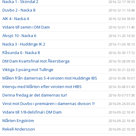
Nacka 1 - Sköndal 2
2016-12-17 18:35
Duvbo 2 - Nacka 8
2016-12-11 16:48
AIK 4 - Nacka 4
2016-12-04 18:09
Vidare till semin i DM Dam
2016-12-01 11:40
Älvsjö 10 - Nacka 6
2016-11-20 16:53
Nacka 3 - Huddinge IK 2
2016-11-06 18:13
Råsunda 6 - Nacka 8
2016-10-30 17:12
DM Dam Kvartsfinal mot Åkersberga
2016-10-28 09:53
Viktiga 3 poäng mot Tullinge
2016-10-21 22:02
Målen från damernas 5-4 vinsten mot Huddinge IBS
2016-10-08 10:07
Intervju med Mårten efter vinsten mot HIBS
2016-10-08 01:43
Denna fredag är det damernas tur!
2016-10-07 07:38
Vinst mot Duvbo i premiären i damernas divison 1!
2016-09-26 03:26
Vidare till 1/8-delsfinal i DM Dam
2016-09-22 10:41
Mårten Engström
2016-09-22 10:40
Rekell Andersson
2016-09-22 10:39