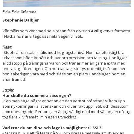
Foto: Peter Selemark
Stephanie Dalbjer
Vår målis som varit med hela resan från division 4 vill givetvis fortsätta
i Nacka nu när vi tagit oss hela vägen till SSL.
Figge:
-Stephi är en stabil målis med hög lägsta nivå. Hon har ett riktigt bra
utkast som både är hårt och har bra precision och tajming. Hon ligger
alltid i topp på träningsnärvaron och tränar mer än gärna extra med
andra lag i föreningen. Om hon tar tag i sin fys ordentligt så kommer
hon säkerligen vara med och slåss om en plats i landslaget inom en
snar framtid.
Stephi:
Hur skulle du summera säsongen?
-Kan man säga något annat än att den varit succéartad? Vi kom upp
som nykomlingar i allsvenskan och kliver rakt upp i SSL och dessutom
som obesegrade. Personligen är jag väldigt nöjd med säsongen då jag
tog flera kliv framåt i min egen utveckling.
Vad tror du om dina och lagets möjligheter i SSL?
-Det ska bli kul att få testa på SSL och pressa mig själv att utvecklas