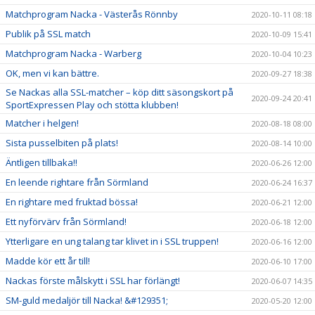
Matchprogram Nacka - Västerås Rönnby
2020-10-11 08:18
Publik på SSL match
2020-10-09 15:41
Matchprogram Nacka - Warberg
2020-10-04 10:23
OK, men vi kan bättre.
2020-09-27 18:38
Se Nackas alla SSL-matcher – köp ditt säsongskort på
2020-09-24 20:41
SportExpressen Play och stötta klubben!
Matcher i helgen!
2020-08-18 08:00
Sista pusselbiten på plats!
2020-08-14 10:00
Äntligen tillbaka!!
2020-06-26 12:00
En leende rightare från Sörmland
2020-06-24 16:37
En rightare med fruktad bössa!
2020-06-21 12:00
Ett nyförvärv från Sörmland!
2020-06-18 12:00
Ytterligare en ung talang tar klivet in i SSL truppen!
2020-06-16 12:00
Madde kör ett år till!
2020-06-10 17:00
Nackas förste målskytt i SSL har förlängt!
2020-06-07 14:35
SM-guld medaljör till Nacka! &#129351;
2020-05-20 12:00