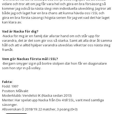
vidare och tror att om jag får vara hel och göra en bra försäsong så
kommer jag också ta nästa steg i min individuella utveckling. Jag tror att
både jag och laget har en bra chans att kunna hävda oss i SSL och
göra en bra första säsong i högsta serien för jag vet vad det här laget
kan klara av.
Vad är Nacka för dig?
-Nacka för mig är en familj där alla tar hand om och står upp för
varandra, det är det som gör oss så starka. Samt att alla drar åt samma
håll och att vi alltid hjälper varandra utvecklas vilket tar oss nästa steg
framåt.
Vem gör Nackas första mål i SSL?
-Bergarn smyger sig in på bortre stolpen där hon får en diagonalare
som hon styr in på volley.
Fakta:
Född: 1997
Position: Målvakt
Moderklubb: Vendelsö IK (Nacka sedan 2013)
Meriter: Har spelat upp Nacka från Div 4 till SSL, varit med samtliga
säsonger.
Allsvenskan Ö 2018/19: 22 matcher, 3 poäng (0+3)