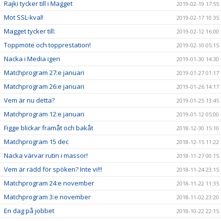
Rajki tycker till i Magget
2019-02-19 17:55
Mot SSL-kval!
2019-02-17 10:35
Magget tycker till:
2019-02-12 16:00
Toppmöte och topprestation!
2019-02-10 05:15
Nacka i Media igen
2019-01-30 14:30
Matchprogram 27:e januari
2019-01-27 01:17
Matchprogram 26:e januari
2019-01-26 14:17
Vem är nu detta?
2019-01-25 13:45
Matchprogram 12:e januari
2019-01-12 05:00
Figge blickar framåt och bakåt
2018-12-30 15:10
Matchprogram 15 dec
2018-12-15 11:22
Nacka värvar rutin i massor!
2018-11-27 00:15
Vem är rädd för spöken? Inte vi!!!
2018-11-24 23:15
Matchprogram 24:e november
2018-11-22 11:35
Matchprogram 3:e november
2018-11-02 23:20
En dag på jobbet
2018-10-22 22:15