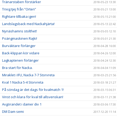
Tränarstaben förstärker
2018-05-23 13:30
Trixig tjej från ”Orten”
2018-05-21 13:00
Rightare tillbaka igen!
2018-05-15 21:00
Landslagsback med Nackahjärta!
2018-05-13 22:42
Nynäshamns stolthet!
2018-05-05 12:10
Poängmaskinen Rajki!
2018-05-01 21:30
Burväktare förlänger
2018-04-28 16:00
Back-klippan kör vidare
2018-04-26 12:00
Lagkaptenen förlänger
2018-04-24 12:30
Bra start för Nacka.
2018-04-04 11:09
Miraklet i IFU, Nacka 7-7 Storvreta
2018-03-25 21:56
Kval 1 Nacka 5-4 Storvreta
2018-03-18 21:27
På söndag är det dags för kvalmatch 1!
2018-03-15 06:31
Vinst och klara för kval till allsvenskan!
2018-03-11 21:38
Avgörandet i damer div 1
2018-03-06 17:30
DM Dam semi
2017-12-20 11:14