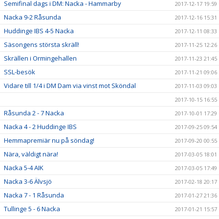
Semifinal dags i DM: Nacka - Hammarby
2017-12-17 19:59
Nacka 9-2 Råsunda
2017-12-16 15:31
Huddinge IBS 4-5 Nacka
2017-12-11 08:33
Säsongens största skräll!
2017-11-25 12:26
Skrällen i Ormingehallen
2017-11-23 21:45
SSL-besök
2017-11-21 09:06
Vidare till 1/4 i DM Dam via vinst mot Sköndal
2017-11-03 09:03
2017-10-15 16:55
Råsunda 2 - 7 Nacka
2017-10-01 17:29
Nacka 4 - 2 Huddinge IBS
2017-09-25 09:54
Hemmapremiär nu på söndag!
2017-09-20 00:55
Nära, väldigt nära!
2017-03-05 18:01
Nacka 5-4 AIK
2017-03-05 17:49
Nacka 3-6 Älvsjö
2017-02-18 20:17
Nacka 7 - 1 Råsunda
2017-01-27 21:36
Tullinge 5 - 6 Nacka
2017-01-21 15:57