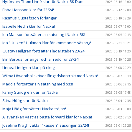
Nyförvärv Thom Linné klar för Nacka IBK Dam
2023-06-16 12:00
Ebba Hansson klar för 23/24!
2023-06-12 17:00
Rasmus Gustafsson förlänger!
2023-06-10 08:29
Isabelle Hedin klar för Nacka!
2023-06-07 12:00
Ida Mattson fortsätter sin satsning i Nacka IBK!
2023-06-05 10:13
Ida "Hulken" Hultman klar för kommande säsong!
2023-05-31 18:21
Gustav Hellgren fortsätter i ledarstaben 23/24!
2023-05-19 11:20
Elin Barbus förlänger och är redo för 23/24!
2023-05-10 10:25
Linnea Lindgren klar, på riktigt!
2023-05-08 20:29
Wilma Löwenthal skriver långtidskontrakt med Nacka!
2023-05-07 08:18
Maddis fortsätter sin satsning med oss!
2023-05-06 09:15
Fanny Sundgren klar för Nacka!
2023-05-05 17:48
Stina Höög klar för Nacka!
2023-05-04 17:35
Maja Höög fortsätter i Nacka-tröjan!
2023-05-03 08:00
Allsvenskan västras bästa forward klar för Nacka!
2023-05-02 07:50
Josefine Krogh vaktar "kassen" säsongen 23/24!
2023-05-01 22:25