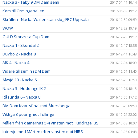
Nacka 3 - Täby 9 DM Dam semi
2017-01-11 10:14
Kom till Ormingehallen
2017-01-09 19:12
Skrällen - Nacka Wallenstam slog FBC Uppsala
2016-12-30 09:59
WOW
2016-12-29 19:19
GULD Storvreta Cup Dam
2016-12-29 19:17
Nacka 1 - Sköndal 2
2016-12-17 18:35
Duvbo 2 - Nacka 8
2016-12-11 16:48
AIK 4 - Nacka 4
2016-12-04 18:09
Vidare till semin i DM Dam
2016-12-01 11:40
Älvsjö 10 - Nacka 6
2016-11-20 16:53
Nacka 3 - Huddinge IK 2
2016-11-06 18:13
Råsunda 6 - Nacka 8
2016-10-30 17:12
DM Dam Kvartsfinal mot Åkersberga
2016-10-28 09:53
Viktiga 3 poäng mot Tullinge
2016-10-21 22:02
Målen från damernas 5-4 vinsten mot Huddinge IBS
2016-10-08 10:07
Intervju med Mårten efter vinsten mot HIBS
2016-10-08 01:43