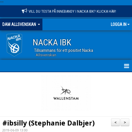
"
"
VILL DU TESTA PÅ INNEBANDY I NACKA IBK? KLICKA HÄR!
DAM ALLSVENSKAN
LOGGA IN
NACKA IBK
Tillsammans för ett positivt Nacka
Allsvenskan
HEM
NYHETER
TRUPPEN
KALENDER
#ibsilly (Stephanie Dalbjer)
<
>
MATCHER
2019-06-09 13:00