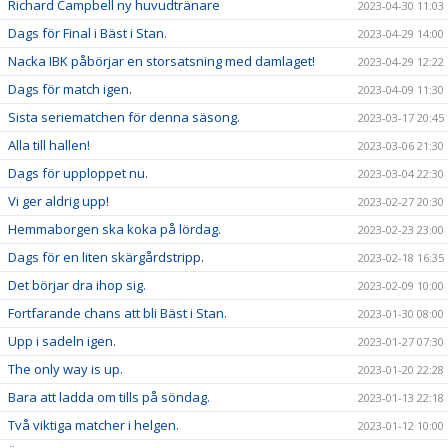
Richard Campbell ny huvudtränare
2023-04-30 11:03
Dags för Final i Bäst i Stan.
2023-04-29 14:00
Nacka IBK påbörjar en storsatsning med damlaget!
2023-04-29 12:22
Dags för match igen.
2023-04-09 11:30
Sista seriematchen för denna säsong.
2023-03-17 20:45
Alla till hallen!
2023-03-06 21:30
Dags för upploppet nu.
2023-03-04 22:30
Vi ger aldrig upp!
2023-02-27 20:30
Hemmaborgen ska koka på lördag.
2023-02-23 23:00
Dags för en liten skärgårdstripp.
2023-02-18 16:35
Det börjar dra ihop sig.
2023-02-09 10:00
Fortfarande chans att bli Bäst i Stan.
2023-01-30 08:00
Upp i sadeln igen.
2023-01-27 07:30
The only way is up.
2023-01-20 22:28
Bara att ladda om tills på söndag.
2023-01-13 22:18
Två viktiga matcher i helgen.
2023-01-12 10:00