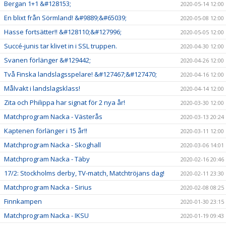
Bergan 1+1 &#128153;
2020-05-14 12:00
En blixt från Sörmland! &#9889;&#65039;
2020-05-08 12:00
Hasse fortsätter!! &#128110;&#127996;
2020-05-05 12:00
Succé-junis tar klivet in i SSL truppen.
2020-04-30 12:00
Svanen förlänger &#129442;
2020-04-26 12:00
Två Finska landslagsspelare! &#127467;&#127470;
2020-04-16 12:00
Målvakt i landslagsklass!
2020-04-14 12:00
Zita och Philippa har signat för 2 nya år!
2020-03-30 12:00
Matchprogram Nacka - Västerås
2020-03-13 20:24
Kaptenen förlänger i 15 år!!
2020-03-11 12:00
Matchprogram Nacka - Skoghall
2020-03-06 14:01
Matchprogram Nacka - Täby
2020-02-16 20:46
17/2: Stockholms derby, TV-match, Matchtröjans dag!
2020-02-11 23:30
Matchprogram Nacka - Sirius
2020-02-08 08:25
Finnkampen
2020-01-30 23:15
Matchprogram Nacka - IKSU
2020-01-19 09:43