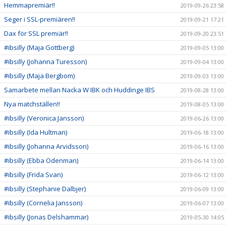
Hemmapremiär!!
2019-09-26 23:58
Seger i SSL-premiären!!
2019-09-21 17:21
Dax för SSL premiär!!
2019-09-20 23:51
#ibsilly (Maja Gottberg)
2019-09-05 13:00
#ibsilly (Johanna Turesson)
2019-09-04 13:00
#ibsilly (Maja Bergbom)
2019-09-03 13:00
Samarbete mellan Nacka W IBK och Huddinge IBS
2019-08-28 13:00
Nya matchställen!!
2019-08-05 13:00
#ibsilly (Veronica Jansson)
2019-06-26 13:00
#ibsilly (Ida Hultman)
2019-06-18 13:00
#ibsilly (Johanna Arvidsson)
2019-06-16 13:00
#ibsilly (Ebba Odenman)
2019-06-14 13:00
#ibsilly (Frida Svan)
2019-06-12 13:00
#ibsilly (Stephanie Dalbjer)
2019-06-09 13:00
#ibsilly (Cornelia Jansson)
2019-06-07 13:00
#ibsilly (Jonas Delshammar)
2019-05-30 14:05