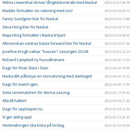
Wilma Löwenthal skriver långtidskontrakt med Nacka!
2023-05-07 08:18
Maddis fortsätter sin satsning med oss!
2023-05-06 09:15
Fanny Sundgren klar för Nacka!
2023-05-05 17:48
Stina Höög klar för Nacka!
2023-05-04 17:35
Maja Höög fortsätter i Nacka-tröjan!
2023-05-03 08:00
Allsvenskan västras bästa forward klar för Nacka!
2023-05-02 07:50
Josefine Krogh vaktar "kassen" säsongen 23/24!
2023-05-01 22:25
Richard Campbell ny huvudtränare
2023-04-30 11:03
Dags för Final i Bäst i Stan.
2023-04-29 14:00
Nacka IBK påbörjar en storsatsning med damlaget!
2023-04-29 12:22
Dags för match igen.
2023-04-09 11:30
Sista seriematchen för denna säsong.
2023-03-17 20:45
Alla till hallen!
2023-03-06 21:30
Dags för upploppet nu.
2023-03-04 22:30
Vi ger aldrig upp!
2023-02-27 20:30
Hemmaborgen ska koka på lördag.
2023-02-23 23:00