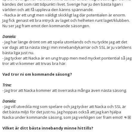
kändes det som rätt tidpunkt i livet. Sverige har ju den bästa ligan i
världen och att få uppleva den känns spännande.
- Nacka är ett ungt men väldigt skickligt lag där potentialen är enorm.
Jag fick genast ett bra intryck av laget och helheten runt laget/klubben.
Nu ser jag fram emot den kommande säsongen.
Daniela:
- Jag har länge drömt om att spela utomlands och nu tyckte jag att det
var dags att ta nästa steg i min innebandykarriär och SSL är ju världens
bästa liga just nu.
- Jag tycker att Nacka är en ung trupp men med mycket pontential så jag
tror att vi kommer att trivas bra här.
Vad tror ni om kommande säsong?
Trine:
- Jag tror att Nacka kommer att överraska många även nästa säsong.
Daniela:
- Jag vill utveckla mig som spelare och jag tycker att Nacka och SSL är
det bästa miljö för det just nu. Jag hoppas också att jag kan hjälpa
Nacka under kommande säsong, som jag verkligen ser fram emot! 👊🏼
Vilket är ditt bästa innebandy minne hittills?