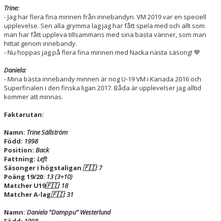
Trine:
- Jag har flera fina minnen från innebandyn. VM 2019 var en speciell
upplevelse. Sen alla grymma lag jag har fått spela med och allt som
man har fått uppleva tillsammans med sina bästa vänner, som man
hittat genom innebandy.
- Nu hoppas jag på flera fina minnen med Nacka nästa säsong! 💙
Daniela:
- Mina bästa innebandy minnen är nog U-19 VM i Kanada 2016 och
Superfinalen i den finska ligan 2017. Båda är upplevelser jag alltid
kommer att minnas.
Faktarutan:
Namn:
Trine Sällström
Född:
1998
Position:
Back
Fattning:
Left
Säsonger i högstaligan
🇫🇮: 7
Poäng 19/20:
13 (3+10)
Matcher U19
🇫🇮: 18
Matcher A-lag
🇫🇮: 31
Namn:
Daniela ”Damppu” Westerlund