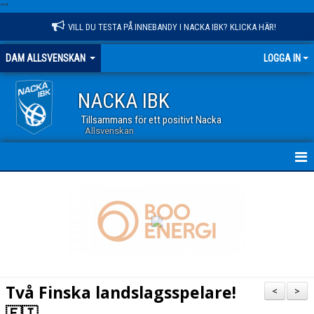
"
"
VILL DU TESTA PÅ INNEBANDY I NACKA IBK? KLICKA HÄR!
DAM ALLSVENSKAN
LOGGA IN
NACKA IBK
Tillsammans för ett positivt Nacka
Allsvenskan
HEM
NYHETER
TRUPPEN
KALENDER
Två Finska landslagsspelare!
<
>
MATCHER
🇫🇮