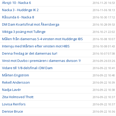
Älvsjö 10 - Nacka 6
2016-11-20 16:53
Nacka 3 - Huddinge IK 2
2016-11-06 18:13
Råsunda 6 - Nacka 8
2016-10-30 17:12
DM Dam Kvartsfinal mot Åkersberga
2016-10-28 09:53
Viktiga 3 poäng mot Tullinge
2016-10-21 22:02
Målen från damernas 5-4 vinsten mot Huddinge IBS
2016-10-08 10:07
Intervju med Mårten efter vinsten mot HIBS
2016-10-08 01:43
Denna fredag är det damernas tur!
2016-10-07 07:38
Vinst mot Duvbo i premiären i damernas divison 1!
2016-09-26 03:26
Vidare till 1/8-delsfinal i DM Dam
2016-09-22 10:41
Mårten Engström
2016-09-22 10:40
Rekell Andersson
2016-09-22 10:39
Nadja Lavér
2016-09-22 10:38
Zita Holmsved Thott
2016-09-22 10:37
Lovisa Renfors
2016-09-22 10:37
Denise Bruce
2016-09-22 10:36