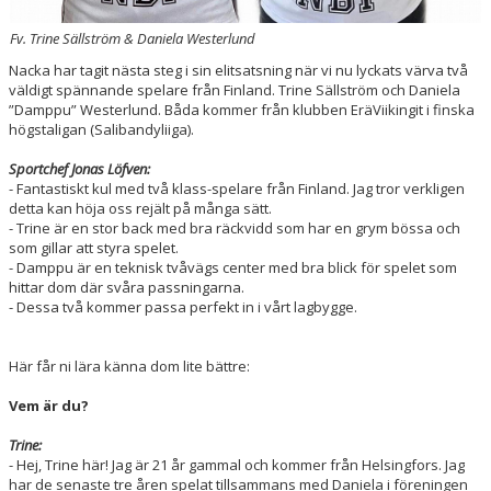
Fv. Trine Sällström & Daniela Westerlund
Nacka har tagit nästa steg i sin elitsatsning när vi nu lyckats värva två
väldigt spännande spelare från Finland. Trine Sällström och Daniela
”Damppu” Westerlund. Båda kommer från klubben EräViikingit i finska
högstaligan (Salibandyliiga).
Sportchef Jonas Löfven:
- Fantastiskt kul med två klass-spelare från Finland. Jag tror verkligen
detta kan höja oss rejält på många sätt.
- Trine är en stor back med bra räckvidd som har en grym bössa och
som gillar att styra spelet.
- Damppu är en teknisk tvåvägs center med bra blick för spelet som
hittar dom där svåra passningarna.
- Dessa två kommer passa perfekt in i vårt lagbygge.
Här får ni lära känna dom lite bättre:
Vem är du?
Trine:
- Hej, Trine här! Jag är 21 år gammal och kommer från Helsingfors. Jag
har de senaste tre åren spelat tillsammans med Daniela i föreningen