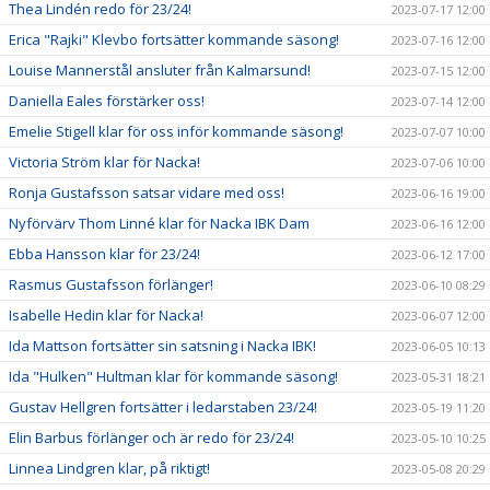
Thea Lindén redo för 23/24!
2023-07-17 12:00
Erica "Rajki" Klevbo fortsätter kommande säsong!
2023-07-16 12:00
Louise Mannerstål ansluter från Kalmarsund!
2023-07-15 12:00
Daniella Eales förstärker oss!
2023-07-14 12:00
Emelie Stigell klar för oss inför kommande säsong!
2023-07-07 10:00
Victoria Ström klar för Nacka!
2023-07-06 10:00
Ronja Gustafsson satsar vidare med oss!
2023-06-16 19:00
Nyförvärv Thom Linné klar för Nacka IBK Dam
2023-06-16 12:00
Ebba Hansson klar för 23/24!
2023-06-12 17:00
Rasmus Gustafsson förlänger!
2023-06-10 08:29
Isabelle Hedin klar för Nacka!
2023-06-07 12:00
Ida Mattson fortsätter sin satsning i Nacka IBK!
2023-06-05 10:13
Ida "Hulken" Hultman klar för kommande säsong!
2023-05-31 18:21
Gustav Hellgren fortsätter i ledarstaben 23/24!
2023-05-19 11:20
Elin Barbus förlänger och är redo för 23/24!
2023-05-10 10:25
Linnea Lindgren klar, på riktigt!
2023-05-08 20:29