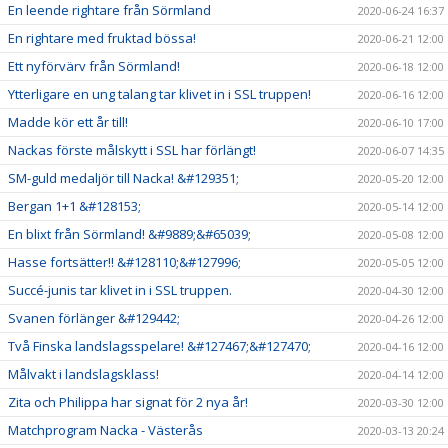
En leende rightare från Sörmland
2020-06-24 16:37
En rightare med fruktad bössa!
2020-06-21 12:00
Ett nyförvärv från Sörmland!
2020-06-18 12:00
Ytterligare en ung talang tar klivet in i SSL truppen!
2020-06-16 12:00
Madde kör ett år till!
2020-06-10 17:00
Nackas förste målskytt i SSL har förlängt!
2020-06-07 14:35
SM-guld medaljör till Nacka! &#129351;
2020-05-20 12:00
Bergan 1+1 &#128153;
2020-05-14 12:00
En blixt från Sörmland! &#9889;&#65039;
2020-05-08 12:00
Hasse fortsätter!! &#128110;&#127996;
2020-05-05 12:00
Succé-junis tar klivet in i SSL truppen.
2020-04-30 12:00
Svanen förlänger &#129442;
2020-04-26 12:00
Två Finska landslagsspelare! &#127467;&#127470;
2020-04-16 12:00
Målvakt i landslagsklass!
2020-04-14 12:00
Zita och Philippa har signat för 2 nya år!
2020-03-30 12:00
Matchprogram Nacka - Västerås
2020-03-13 20:24