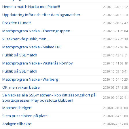
Hemma match Nacka mot Pixbo!!!
2020-11-20 13:52
Uppdatering inför och efter damlagsmatcher
2020-11-20 13:50
Bragden i Lund!!!
2020-11-18 12:47
Matchprogram Nacka - Thorengruppen
2020-10-31 21:04
Vi saknar vår publik, men ...
2020-10-27 21:18
Matchprogram Nacka - Malmö FBC
2020-10-17 09:16
Publik på SSL match
2020-10-13 18:51
Matchprogram Nacka - Västerås Rönnby
2020-10-11 08:18
Publik på SSL match
2020-10-09 15:41
Matchprogram Nacka - Warberg
2020-10-04 10:23
OK, men vi kan bättre.
2020-09-27 18:38
Se Nackas alla SSL-matcher – köp ditt säsongskort på
2020-09-24 20:41
SportExpressen Play och stötta klubben!
Matcher i helgen!
2020-08-18 08:00
Sista pusselbiten på plats!
2020-08-14 10:00
Äntligen tillbaka!!
2020-06-26 12:00