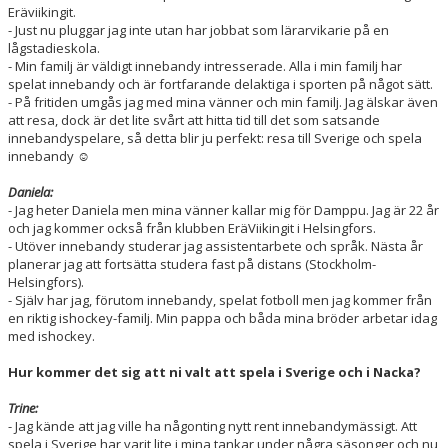
Eräviikingit.
- Just nu pluggar jag inte utan har jobbat som lärarvikarie på en
lågstadieskola.
- Min familj är väldigt innebandy intresserade. Alla i min familj har
spelat innebandy och är fortfarande delaktiga i sporten på något sätt.
- På fritiden umgås jag med mina vänner och min familj. Jag älskar även
att resa, dock är det lite svårt att hitta tid till det som satsande
innebandyspelare, så detta blir ju perfekt: resa till Sverige och spela
innebandy ☺️
Daniela:
- Jag heter Daniela men mina vänner kallar mig för Damppu. Jag är 22 år
och jag kommer också från klubben EräViikingit i Helsingfors.
- Utöver innebandy studerar jag assistentarbete och språk. Nästa år
planerar jag att fortsätta studera fast på distans (Stockholm-
Helsingfors).
- Själv har jag, förutom innebandy, spelat fotboll men jag kommer från
en riktig ishockey-familj. Min pappa och båda mina bröder arbetar idag
med ishockey.
Hur kommer det sig att ni valt att spela i Sverige och i Nacka?
Trine:
- Jag kände att jag ville ha någonting nytt rent innebandymässigt. Att
spela i Sverige har varit lite i mina tankar under några säsonger och nu