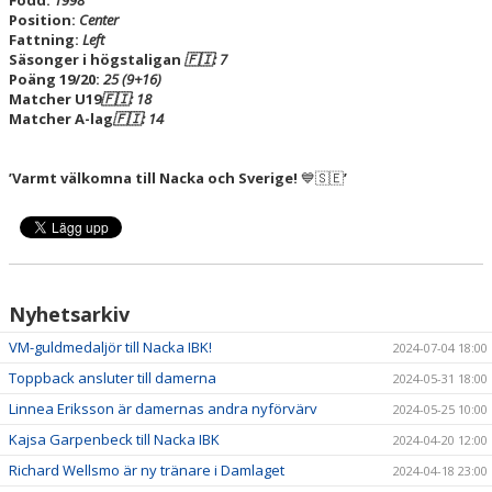
Född:
1998
Position:
Center
Fattning:
Left
Säsonger i högstaligan
🇫🇮: 7
Poäng 19/20:
25 (9+16)
Matcher U19
🇫🇮: 18
Matcher A-lag
🇫🇮: 14
’Varmt välkomna till Nacka och Sverige!
💙🇸🇪
’
Nyhetsarkiv
VM-guldmedaljör till Nacka IBK!
2024-07-04 18:00
Toppback ansluter till damerna
2024-05-31 18:00
Linnea Eriksson är damernas andra nyförvärv
2024-05-25 10:00
Kajsa Garpenbeck till Nacka IBK
2024-04-20 12:00
Richard Wellsmo är ny tränare i Damlaget
2024-04-18 23:00