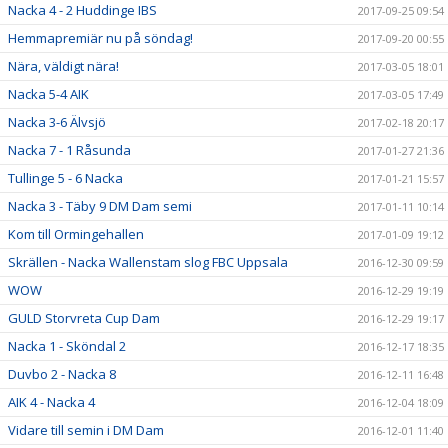
Nacka 4 - 2 Huddinge IBS
2017-09-25 09:54
Hemmapremiär nu på söndag!
2017-09-20 00:55
Nära, väldigt nära!
2017-03-05 18:01
Nacka 5-4 AIK
2017-03-05 17:49
Nacka 3-6 Älvsjö
2017-02-18 20:17
Nacka 7 - 1 Råsunda
2017-01-27 21:36
Tullinge 5 - 6 Nacka
2017-01-21 15:57
Nacka 3 - Täby 9 DM Dam semi
2017-01-11 10:14
Kom till Ormingehallen
2017-01-09 19:12
Skrällen - Nacka Wallenstam slog FBC Uppsala
2016-12-30 09:59
WOW
2016-12-29 19:19
GULD Storvreta Cup Dam
2016-12-29 19:17
Nacka 1 - Sköndal 2
2016-12-17 18:35
Duvbo 2 - Nacka 8
2016-12-11 16:48
AIK 4 - Nacka 4
2016-12-04 18:09
Vidare till semin i DM Dam
2016-12-01 11:40