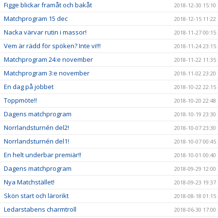
Figge blickar framåt och bakåt
2018-12-30 15:10
Matchprogram 15 dec
2018-12-15 11:22
Nacka värvar rutin i massor!
2018-11-27 00:15
Vem är rädd för spöken? Inte vi!!!
2018-11-24 23:15
Matchprogram 24:e november
2018-11-22 11:35
Matchprogram 3:e november
2018-11-02 23:20
En dag på jobbet
2018-10-22 22:15
Toppmöte!!
2018-10-20 22:48
Dagens matchprogram
2018-10-19 23:30
Norrlandsturnén del2!
2018-10-07 23:30
Norrlandsturnén del1!
2018-10-07 00:45
En helt underbar premiär!!
2018-10-01 00:40
Dagens matchprogram
2018-09-29 12:00
Nya Matchstället!
2018-09-23 19:37
Skön start och lärorikt
2018-08-18 01:15
Ledarstabens charmtroll
2018-06-30 17:00