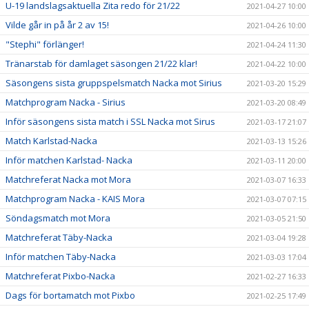
U-19 landslagsaktuella Zita redo för 21/22
2021-04-27 10:00
Vilde går in på år 2 av 15!
2021-04-26 10:00
"Stephi" förlänger!
2021-04-24 11:30
Tränarstab för damlaget säsongen 21/22 klar!
2021-04-22 10:00
Säsongens sista gruppspelsmatch Nacka mot Sirius
2021-03-20 15:29
Matchprogram Nacka - Sirius
2021-03-20 08:49
Inför säsongens sista match i SSL Nacka mot Sirus
2021-03-17 21:07
Match Karlstad-Nacka
2021-03-13 15:26
Inför matchen Karlstad- Nacka
2021-03-11 20:00
Matchreferat Nacka mot Mora
2021-03-07 16:33
Matchprogram Nacka - KAIS Mora
2021-03-07 07:15
Söndagsmatch mot Mora
2021-03-05 21:50
Matchreferat Täby-Nacka
2021-03-04 19:28
Inför matchen Täby-Nacka
2021-03-03 17:04
Matchreferat Pixbo-Nacka
2021-02-27 16:33
Dags för bortamatch mot Pixbo
2021-02-25 17:49