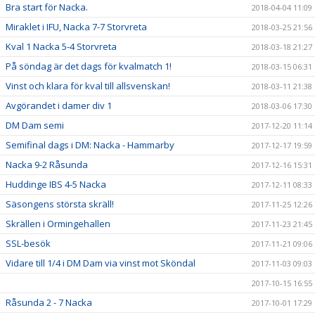
Bra start för Nacka.
2018-04-04 11:09
Miraklet i IFU, Nacka 7-7 Storvreta
2018-03-25 21:56
Kval 1 Nacka 5-4 Storvreta
2018-03-18 21:27
På söndag är det dags för kvalmatch 1!
2018-03-15 06:31
Vinst och klara för kval till allsvenskan!
2018-03-11 21:38
Avgörandet i damer div 1
2018-03-06 17:30
DM Dam semi
2017-12-20 11:14
Semifinal dags i DM: Nacka - Hammarby
2017-12-17 19:59
Nacka 9-2 Råsunda
2017-12-16 15:31
Huddinge IBS 4-5 Nacka
2017-12-11 08:33
Säsongens största skräll!
2017-11-25 12:26
Skrällen i Ormingehallen
2017-11-23 21:45
SSL-besök
2017-11-21 09:06
Vidare till 1/4 i DM Dam via vinst mot Sköndal
2017-11-03 09:03
2017-10-15 16:55
Råsunda 2 - 7 Nacka
2017-10-01 17:29