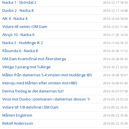
Nacka 1 - Sköndal 2
2016-12-17 18:35
Duvbo 2 - Nacka 8
2016-12-11 16:48
AIK 4 - Nacka 4
2016-12-04 18:09
Vidare till semin i DM Dam
2016-12-01 11:40
Älvsjö 10 - Nacka 6
2016-11-20 16:53
Nacka 3 - Huddinge IK 2
2016-11-06 18:13
Råsunda 6 - Nacka 8
2016-10-30 17:12
DM Dam Kvartsfinal mot Åkersberga
2016-10-28 09:53
Viktiga 3 poäng mot Tullinge
2016-10-21 22:02
Målen från damernas 5-4 vinsten mot Huddinge IBS
2016-10-08 10:07
Intervju med Mårten efter vinsten mot HIBS
2016-10-08 01:43
Denna fredag är det damernas tur!
2016-10-07 07:38
Vinst mot Duvbo i premiären i damernas divison 1!
2016-09-26 03:26
Vidare till 1/8-delsfinal i DM Dam
2016-09-22 10:41
Mårten Engström
2016-09-22 10:40
Rekell Andersson
2016-09-22 10:39