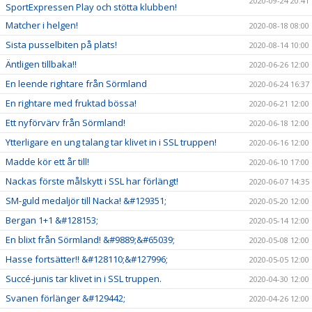
2020-09-24 20:41
SportExpressen Play och stötta klubben!
Matcher i helgen!
2020-08-18 08:00
Sista pusselbiten på plats!
2020-08-14 10:00
Äntligen tillbaka!!
2020-06-26 12:00
En leende rightare från Sörmland
2020-06-24 16:37
En rightare med fruktad bössa!
2020-06-21 12:00
Ett nyförvärv från Sörmland!
2020-06-18 12:00
Ytterligare en ung talang tar klivet in i SSL truppen!
2020-06-16 12:00
Madde kör ett år till!
2020-06-10 17:00
Nackas förste målskytt i SSL har förlängt!
2020-06-07 14:35
SM-guld medaljör till Nacka! &#129351;
2020-05-20 12:00
Bergan 1+1 &#128153;
2020-05-14 12:00
En blixt från Sörmland! &#9889;&#65039;
2020-05-08 12:00
Hasse fortsätter!! &#128110;&#127996;
2020-05-05 12:00
Succé-junis tar klivet in i SSL truppen.
2020-04-30 12:00
Svanen förlänger &#129442;
2020-04-26 12:00