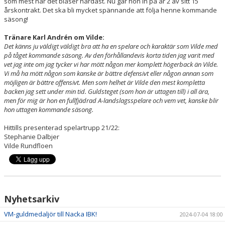
som mest när det blåser hårdast. Nu går hon in på år 2 av sitt 15
årskontrakt. Det ska bli mycket spännande att följa henne kommande
säsong!
Tränare Karl Andrén om Vilde:
Det känns ju väldigt väldigt bra att ha en spelare och karaktär som Vilde med
på tåget kommande säsong. Av den förhållandevis korta tiden jag varit med
vet jag inte om jag tycker vi har mött någon mer komplett högerback än Vilde.
Vi må ha mött någon som kanske är bättre defensivt eller någon annan som
möjligen är bättre offensivt. Men som helhet är Vilde den mest kompletta
backen jag sett under min tid. Guldsteget (som hon är uttagen till) i all ära,
men för mig är hon en fullfjädrad A-landslagsspelare och vem vet, kanske blir
hon uttagen kommande säsong.
Hittills presenterad spelartrupp 21/22:
Stephanie Dalbjer
Vilde Rundfloen
Nyhetsarkiv
VM-guldmedaljör till Nacka IBK!
2024-07-04 18:00