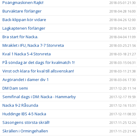
Poängmaskinen Rajki!
2018-05-01 21:30
Burväktare förlänger
2018-04-28 16:00
Back-klippan kör vidare
2018-04-26 12:00
Lagkaptenen förlänger
2018-04-24 12:30
Bra start för Nacka.
2018-04-04 11:09
Miraklet i IFU, Nacka 7-7 Storvreta
2018-03-25 21:56
Kval 1 Nacka 5-4 Storvreta
2018-03-18 21:27
På söndag är det dags för kvalmatch 1!
2018-03-15 06:31
Vinst och klara för kval till allsvenskan!
2018-03-11 21:38
Avgörandet i damer div 1
2018-03-06 17:30
DM Dam semi
2017-12-20 11:14
Semifinal dags i DM: Nacka - Hammarby
2017-12-17 19:59
Nacka 9-2 Råsunda
2017-12-16 15:31
Huddinge IBS 4-5 Nacka
2017-12-11 08:33
Säsongens största skräll!
2017-11-25 12:26
Skrällen i Ormingehallen
2017-11-23 21:45