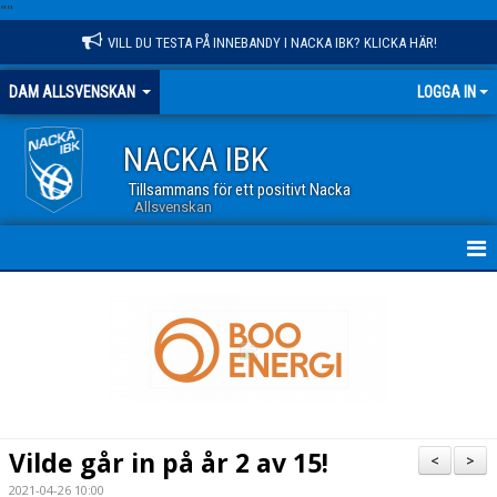
"
"
VILL DU TESTA PÅ INNEBANDY I NACKA IBK? KLICKA HÄR!
DAM ALLSVENSKAN
LOGGA IN
NACKA IBK
Tillsammans för ett positivt Nacka
Allsvenskan
HEM
NYHETER
TRUPPEN
KALENDER
Vilde går in på år 2 av 15!
<
>
MATCHER
2021-04-26 10:00