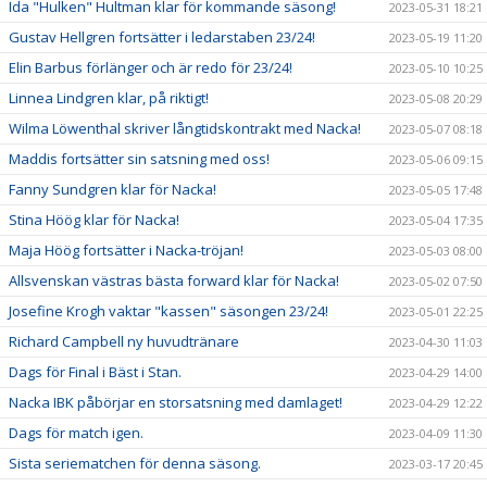
Ida "Hulken" Hultman klar för kommande säsong!
2023-05-31 18:21
Gustav Hellgren fortsätter i ledarstaben 23/24!
2023-05-19 11:20
Elin Barbus förlänger och är redo för 23/24!
2023-05-10 10:25
Linnea Lindgren klar, på riktigt!
2023-05-08 20:29
Wilma Löwenthal skriver långtidskontrakt med Nacka!
2023-05-07 08:18
Maddis fortsätter sin satsning med oss!
2023-05-06 09:15
Fanny Sundgren klar för Nacka!
2023-05-05 17:48
Stina Höög klar för Nacka!
2023-05-04 17:35
Maja Höög fortsätter i Nacka-tröjan!
2023-05-03 08:00
Allsvenskan västras bästa forward klar för Nacka!
2023-05-02 07:50
Josefine Krogh vaktar "kassen" säsongen 23/24!
2023-05-01 22:25
Richard Campbell ny huvudtränare
2023-04-30 11:03
Dags för Final i Bäst i Stan.
2023-04-29 14:00
Nacka IBK påbörjar en storsatsning med damlaget!
2023-04-29 12:22
Dags för match igen.
2023-04-09 11:30
Sista seriematchen för denna säsong.
2023-03-17 20:45